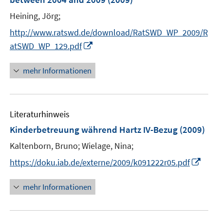
s
t
Heining, Jörg;
e
http://www.ratswd.de/download/RatSWD_WP_2009/R
r
I
atSWD_WP_129.pdf
ö
n
f
n
mehr Informationen
f
e
n
u
e
e
n
Literaturhinweis
m
F
Kinderbetreuung während Hartz IV-Bezug
(2009)
e
Kaltenborn, Bruno;
Wielage, Nina;
n
I
s
https://doku.iab.de/externe/2009/k091222r05.pdf
n
t
n
e
mehr Informationen
e
r
u
ö