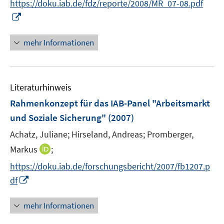
https://doku.iab.de/fdz/reporte/2008/MR_07-08.pdf
ö
n
I
f
e
n
f
u
n
n
mehr Informationen
e
e
e
m
u
n
F
e
e
Literaturhinweis
m
n
F
Rahmenkonzept für das IAB-Panel "Arbeitsmarkt
s
e
und Soziale Sicherung"
(2007)
t
n
e
Achatz, Juliane;
Hirseland, Andreas;
Promberger,
s
r
t
I
Markus
;
ö
e
n
f
https://doku.iab.de/forschungsbericht/2007/fb1207.p
r
n
f
I
df
ö
e
n
n
f
u
e
n
mehr Informationen
f
e
n
e
n
m