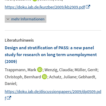
n
n
e
n
I
https://doku.iab.de/kurzber/2009/kb2909.pdf
e
e
r
n
n
u
u
ö
e
n
mehr Informationen
e
e
f
u
e
m
m
f
e
u
F
F
n
m
e
e
e
e
F
Literaturhinweis
m
n
n
n
e
F
Design and stratification of PASS
:
a new panel
s
s
n
e
t
t
study for research on long term unemployment
s
n
e
e
(2009)
t
s
r
r
e
t
I
Trappmann, Mark
;
Wenzig, Claudia;
Müller, Gerrit;
ö
ö
r
e
n
I
Christoph, Bernhard
;
Achatz, Juliane;
f
Gebhardt,
f
ö
r
n
n
f
f
Daniel;
f
ö
e
n
n
n
f
https://doku.iab.de/discussionpapers/2009/dp0509.pd
f
u
e
e
e
n
f
I
e
f
u
n
n
e
n
n
m
e