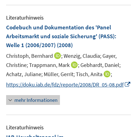
u
n
e
F
e
s
n
e
Literaturhinweis
m
t
s
n
F
e
Codebuch und Dokumentation des 'Panel
t
s
e
r
e
Arbeitsmarkt und soziale Sicherung' (PASS)
:
t
n
ö
r
e
Welle 1 (2006/2007)
(2008)
s
f
ö
r
t
f
I
Christoph, Bernhard
;
Wenzig, Claudia;
Gayer,
f
ö
e
n
n
f
I
Christine;
Trappmann, Mark
;
Gebhardt, Daniel;
f
r
e
n
n
n
f
I
Achatz, Juliane;
Müller, Gerrit;
Tisch, Anita
;
ö
n
e
e
n
n
n
I
f
https://doku.iab.de/fdz/reporte/2008/DR_05-08.pdf
u
n
e
e
n
n
f
e
u
n
e
n
n
m
mehr Informationen
e
u
e
e
F
m
e
u
n
e
F
m
e
n
e
F
Literaturhinweis
m
s
n
e
F
t