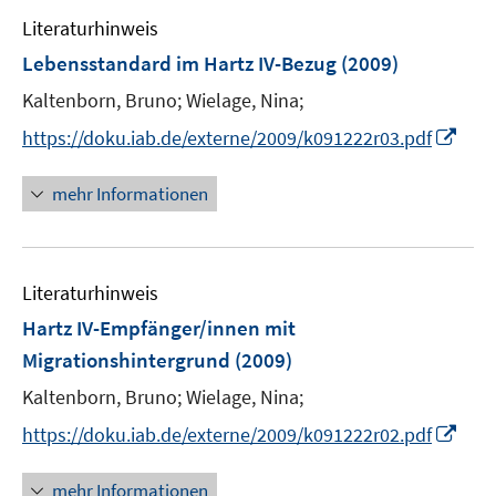
e
f
Literaturhinweis
m
f
F
n
Lebensstandard im Hartz IV-Bezug
(2009)
e
e
Kaltenborn, Bruno;
Wielage, Nina;
n
n
I
s
https://doku.iab.de/externe/2009/k091222r03.pdf
n
t
n
e
mehr Informationen
e
r
u
ö
e
f
Literaturhinweis
m
f
F
n
Hartz IV-Empfänger/innen mit
e
e
Migrationshintergrund
(2009)
n
n
Kaltenborn, Bruno;
Wielage, Nina;
s
t
I
https://doku.iab.de/externe/2009/k091222r02.pdf
e
n
r
n
mehr Informationen