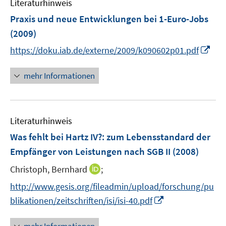
r
r
Literaturhinweis
m
ö
ö
F
Praxis und neue Entwicklungen bei 1-Euro-Jobs
f
f
e
(2009)
f
f
n
I
n
n
https://doku.iab.de/externe/2009/k090602p01.pdf
s
n
e
e
t
n
n
n
e
mehr Informationen
e
r
u
ö
e
f
Literaturhinweis
m
f
F
Was fehlt bei Hartz IV?
n
:
zum Lebensstandard der
e
e
Empfänger von Leistungen nach SGB II
(2008)
n
n
I
Christoph, Bernhard
;
s
n
t
http://www.gesis.org/fileadmin/upload/forschung/pu
n
e
I
blikationen/zeitschriften/isi/isi-40.pdf
e
r
n
u
ö
n