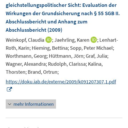
e
gleichstellungspolitischer Sicht
:
Evaluation der
t
t
n
e
e
Wirkungen der Grundsicherung nach § 55 SGB II.
s
r
r
Abschlussbericht und Anhang zum
t
ö
ö
e
Abschlussbericht
(2009)
f
f
r
f
f
I
I
Weinkopf, Claudia
;
Jaehrling, Karen
;
Lenhart-
ö
n
n
n
n
Roth, Karin;
Hieming, Bettina;
Sopp, Peter Michael;
f
e
e
n
n
Worthmann, Georg;
Hüttmann, Jörn;
Graf, Julia;
f
n
n
e
e
n
Wagner, Alexandra;
Rudolph, Clarissa;
Kalina,
u
u
e
Thorsten;
Brand, Ortrun;
e
e
n
m
m
https://doku.iab.de/externe/2009/k091207307,1.pdf
F
F
I
e
e
n
n
n
n
mehr Informationen
s
s
e
t
t
u
e
e
e