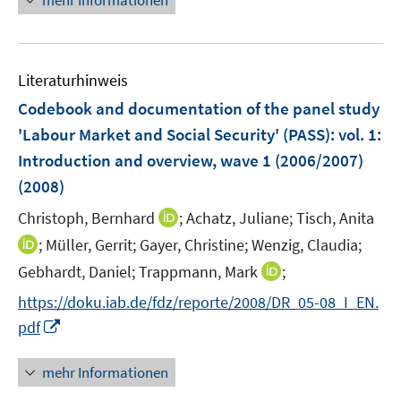
mehr Informationen
e
f
e
m
f
u
F
n
e
e
e
Literaturhinweis
m
n
n
F
Codebook and documentation of the panel study
s
e
'Labour Market and Social Security' (PASS)
:
vol. 1:
t
n
e
Introduction and overview, wave 1 (2006/2007)
s
r
(2008)
t
ö
e
I
Christoph, Bernhard
;
Achatz, Juliane;
Tisch, Anita
f
r
n
f
I
;
Müller, Gerrit;
Gayer, Christine;
Wenzig, Claudia;
ö
n
n
n
I
Gebhardt, Daniel;
Trappmann, Mark
;
f
e
e
n
n
f
https://doku.iab.de/fdz/reporte/2008/DR_05-08_I_EN.
u
n
e
n
n
I
e
pdf
u
e
e
n
m
e
u
n
n
F
m
mehr Informationen
e
e
e
F
m