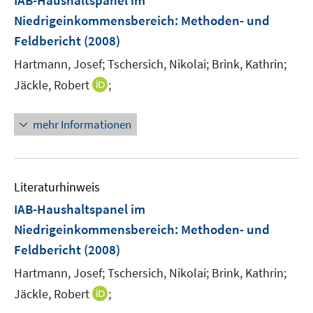
IAB-Haushaltspanel im
s
n
e
e
t
Niedrigeinkommensbereich
:
Methoden- und
s
n
r
e
Feldbericht
(2008)
t
s
ö
r
e
t
Hartmann, Josef;
Tschersich, Nikolai;
Brink, Kathrin;
f
ö
r
e
f
I
Jäckle, Robert
;
f
ö
r
n
n
f
f
ö
e
n
n
f
mehr Informationen
f
n
e
e
n
f
u
n
e
n
e
n
e
m
Literaturhinweis
n
F
IAB-Haushaltspanel im
e
Niedrigeinkommensbereich
:
Methoden- und
n
Feldbericht
(2008)
s
t
Hartmann, Josef;
Tschersich, Nikolai;
Brink, Kathrin;
e
I
Jäckle, Robert
;
r
n