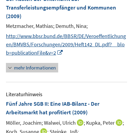
s
e
e
Transferleistungsempfänger und Kommunen
t
r
r
e
(2009)
ö
ö
r
Metzmacher, Mathias;
Demuth, Nina;
f
f
ö
f
f
http://www.bbsr.bund.de/BBSR/DE/Veroeffentlichung
f
n
n
f
en/BMVBS/Forschungen/2009/Heft142_DL.pdf?__blo
e
e
n
I
b=publicationFile&v=2
n
n
e
n
n
n
mehr Informationen
e
u
e
Literaturhinweis
m
F
Fünf Jahre SGB II: Eine IAB-Bilanz - Der
e
Arbeitsmarkt hat profitiert
(2009)
n
I
I
Möller, Joachim;
Walwei, Ulrich
;
Kupka, Peter
;
s
n
n
t
I
Koch, Susanne
;
Steinke, Joß;