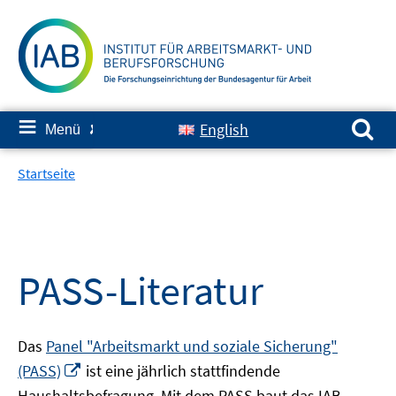
Springe
zum
Inhalt
Suchen nach:
≡
English
Menü
✘
Startseite
PASS-Literatur
Das
Panel "Arbeitsmarkt und soziale Sicherung"
In
(PASS)
ist eine jährlich stattfindende
neuem
Haushaltsbefragung. Mit dem PASS baut das IAB