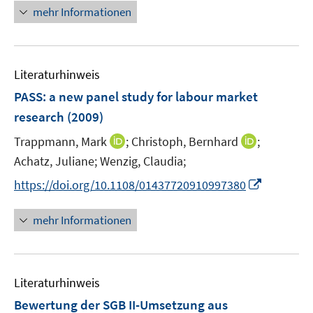
n
e
n
F
mehr Informationen
m
n
e
e
F
u
n
e
e
s
n
Literaturhinweis
m
t
s
F
e
PASS: a new panel study for labour market
t
e
r
e
research
(2009)
n
ö
r
I
I
Trappmann, Mark
;
Christoph, Bernhard
;
s
f
ö
n
n
t
f
Achatz, Juliane;
Wenzig, Claudia;
f
n
n
e
n
f
I
https://doi.org/10.1108/01437720910997380
e
e
r
e
n
n
u
u
ö
n
e
n
mehr Informationen
e
e
f
n
e
m
m
f
u
F
F
n
e
e
e
e
Literaturhinweis
m
n
n
n
F
Bewertung der SGB II-Umsetzung aus
s
s