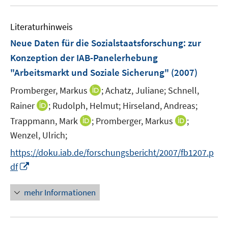
u
e
F
e
n
e
Literaturhinweis
m
n
F
Neue Daten für die Sozialstaatsforschung
:
zur
s
e
Konzeption der IAB-Panelerhebung
t
n
e
"Arbeitsmarkt und Soziale Sicherung"
(2007)
s
r
t
I
Promberger, Markus
;
Achatz, Juliane;
Schnell,
ö
e
n
I
Rainer
;
Rudolph, Helmut;
Hirseland, Andreas;
f
r
n
n
f
I
I
Trappmann, Mark
;
Promberger, Markus
;
ö
e
n
n
n
n
Wenzel, Ulrich;
f
u
e
e
n
n
f
e
https://doku.iab.de/forschungsbericht/2007/fb1207.p
u
n
e
e
n
m
I
e
df
u
u
e
F
n
m
e
e
n
e
n
F
mehr Informationen
m
m
n
e
e
F
F
s
u
n
e
e
t
e
s