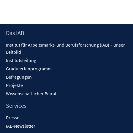
ö
e
f
r
f
ö
n
f
e
Footer
Das IAB
f
n
Inhalt
n
Institut für Arbeitsmarkt- und Berufsforschung (IAB) – unser
e
Leitbild
n
Institutsleitung
Graduiertenprogramm
Befragungen
Projekte
Wissenschaftlicher Beirat
Services
Presse
IAB-Newsletter