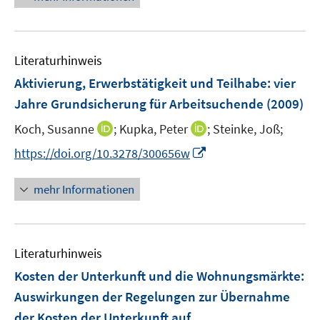
ö
e
f
u
f
e
n
Literaturhinweis
m
e
F
Aktivierung, Erwerbstätigkeit und Teilhabe
:
vier
n
e
Jahre Grundsicherung für Arbeitsuchende
(2009)
n
I
I
Koch, Susanne
;
Kupka, Peter
;
Steinke, Joß;
s
n
n
t
I
https://doi.org/10.3278/300656w
n
n
e
n
e
e
r
n
mehr Informationen
u
u
ö
e
e
e
f
u
m
m
f
e
F
F
n
Literaturhinweis
m
e
e
e
F
Kosten der Unterkunft und die Wohnungsmärkte
:
n
n
n
e
Auswirkungen der Regelungen zur Übernahme
s
s
n
der Kosten der Unterkunft auf
t
t