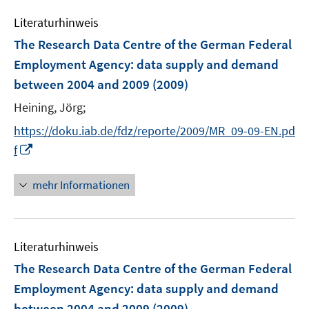
Literaturhinweis
The Research Data Centre of the German Federal
Employment Agency
:
data supply and demand
between 2004 and 2009
(2009)
Heining, Jörg;
https://doku.iab.de/fdz/reporte/2009/MR_09-09-EN.pd
I
f
n
n
mehr Informationen
e
u
e
Literaturhinweis
m
F
The Research Data Centre of the German Federal
e
Employment Agency: data supply and demand
n
between 2004 and 2009
(2009)