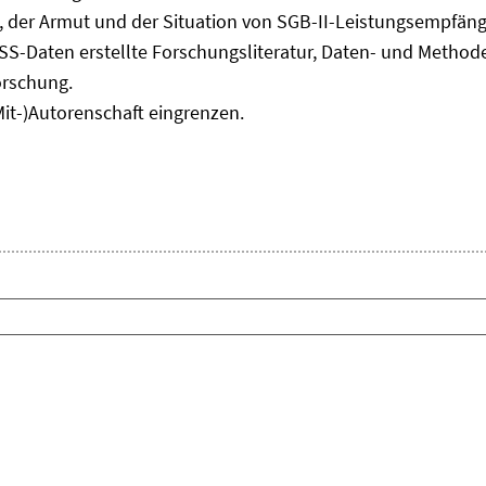
Fenster
, der Armut und der Situation von SGB-II-Leistungsempfäng
öffnen
ASS-Daten erstellte Forschungsliteratur, Daten- und Meth
orschung.
Mit-)Autorenschaft eingrenzen.