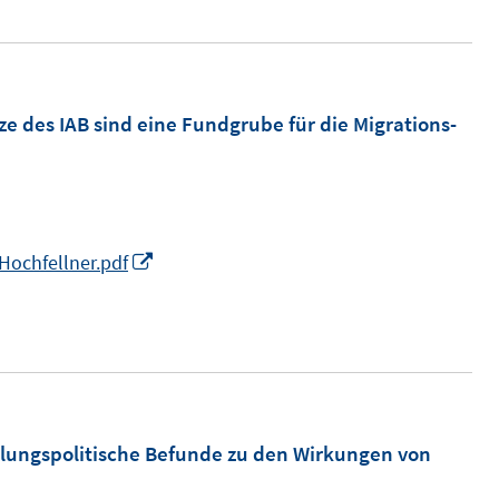
ö
u
f
e
f
m
n
m
F
e des IAB sind eine Fundgrube für die Migrations-
e
e
n
n
s
t
I
Hochfellner.pdf
e
n
r
n
ö
e
f
u
f
e
n
m
llungspolitische Befunde zu den Wirkungen von
e
F
n