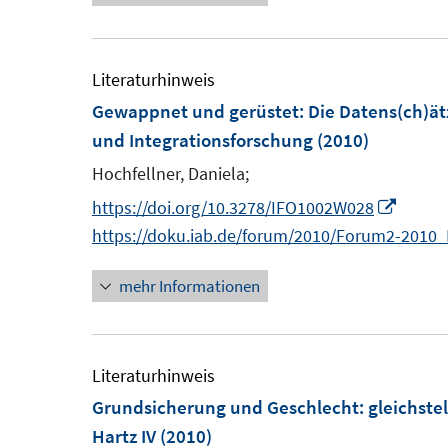
r
e
ö
u
f
e
Literaturhinweis
f
Gewappnet und gerüstet: Die Datens(ch)ätz
n
F
und Integrationsforschung
(2010)
e
e
Hochfellner, Daniela;
n
n
I
https://doi.org/10.3278/IFO1002W028
s
n
https://doku.iab.de/forum/2010/Forum2-2010_
t
n
e
mehr Informationen
e
r
u
ö
e
f
m
Literaturhinweis
f
F
Grundsicherung und Geschlecht
:
gleichste
n
e
Hartz IV
(2010)
e