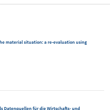
the material situation
:
a re-evaluation using
m
s Datenquellen für die Wirtschafts- und