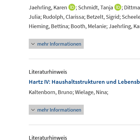
n
n
Jaehrling, Karen
;
Schmidt, Tanja
;
Dittmar
I
I
s
n
n
Julia;
Rudolph, Clarissa;
Betzelt, Sigrid;
Scheele
t
n
n
Hieming, Bettina;
Booth, Melanie;
Jaehrling, Ka
e
e
e
r
u
u
mehr Informationen
ö
e
e
f
m
m
f
F
F
Literaturhinweis
n
e
e
Hartz IV: Haushaltsstrukturen und Leben
e
n
n
n
Kaltenborn, Bruno;
Wielage, Nina;
s
s
t
t
mehr Informationen
e
e
r
r
ö
ö
Literaturhinweis
f
f