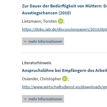
Zur Dauer der Bedürftigkeit von Müttern
:
D
f
f
Ausstiegschancen
n
(2010)
n
e
e
Lietzmann, Torsten
;
I
n
n
n
https://doku.iab.de/discussionpapers/2010/dp
n
mehr Informationen
e
u
e
m
Literaturhinweis
F
Anspruchslöhne bei Empfängern des Arbeit
e
Osiander, Christopher
;
I
n
n
http://www.wirtschaftsdienst.eu/downloads/ge
s
n
t
mehr Informationen
e
e
u