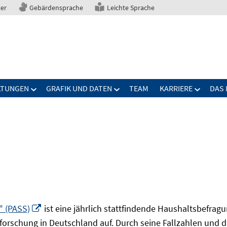
ter
Gebärdensprache
Leichte Sprache
LTUNGEN
GRAFIK UND DATEN
TEAM
KARRIERE
DAS 
In
" (PASS)
ist eine jährlich stattfindende Haushaltsbefrag
neuem
forschung in Deutschland auf. Durch seine Fallzahlen und die