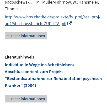
Radoschewski, F. M.;
Müller-Fahrnow, W.;
Hansmeier,
Thomas;
http://www.bbs.charite.de/projekte/fs_proj/ass_proj/
I
ap2/AbschlussberichtZUF_LTA.pdf
n
n
mehr Informationen
e
u
e
Literaturhinweis
m
F
Individuelle Wege ins Arbeitsleben
:
e
Abschlussbericht zum Projekt
n
"Bestandsaufnahme zur Rehabilitation psychisch
s
Kranker"
(2004)
t
e
r
mehr Informationen
ö