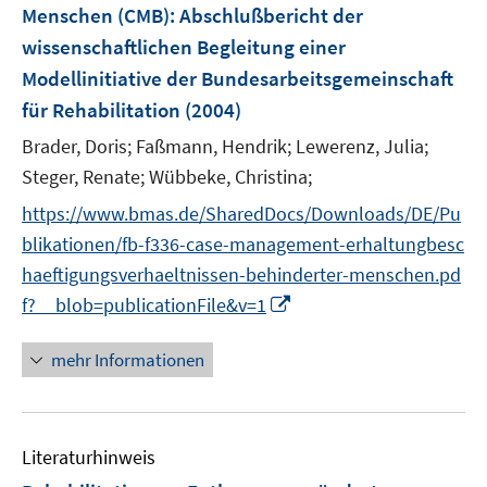
Menschen (CMB)
:
Abschlußbericht der
s
wissenschaftlichen Begleitung einer
t
e
Modellinitiative der Bundesarbeitsgemeinschaft
r
für Rehabilitation
(2004)
ö
Brader, Doris;
Faßmann, Hendrik;
Lewerenz, Julia;
f
Steger, Renate;
Wübbeke, Christina;
f
n
https://www.bmas.de/SharedDocs/Downloads/DE/Pu
e
blikationen/fb-f336-case-management-erhaltungbesc
n
haeftigungsverhaeltnissen-behinderter-menschen.pd
I
f?__blob=publicationFile&v=1
n
n
mehr Informationen
e
u
e
Literaturhinweis
m
F