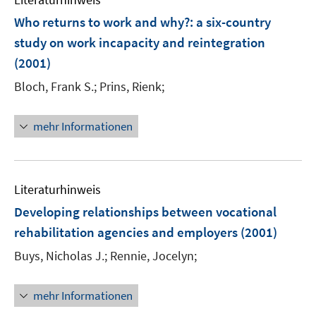
m
F
Who returns to work and why?
:
a six-country
e
study on work incapacity and reintegration
n
(2001)
s
t
Bloch, Frank S.;
Prins, Rienk;
e
r
mehr Informationen
ö
f
f
n
Literaturhinweis
e
Developing relationships between vocational
n
rehabilitation agencies and employers
(2001)
Buys, Nicholas J.;
Rennie, Jocelyn;
mehr Informationen