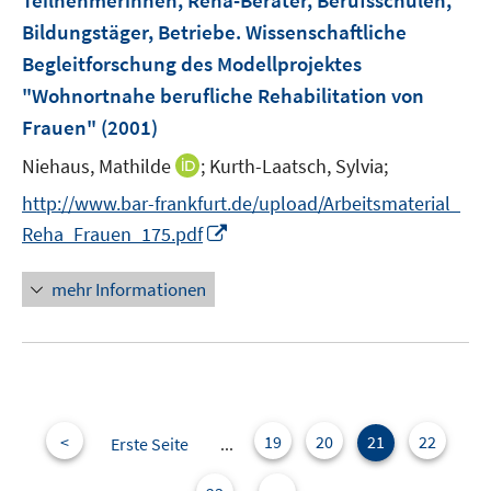
Teilnehmerinnen, Reha-Berater, Berufsschulen,
Bildungstäger, Betriebe. Wissenschaftliche
Begleitforschung des Modellprojektes
"Wohnortnahe berufliche Rehabilitation von
Frauen"
(2001)
I
Niehaus, Mathilde
;
Kurth-Laatsch, Sylvia;
n
http://www.bar-frankfurt.de/upload/Arbeitsmaterial_
n
I
Reha_Frauen_175.pdf
e
n
u
n
mehr Informationen
e
e
m
u
F
e
e
m
n
F
s
e
<
19
20
21
22
Erste Seite
...
t
n
e