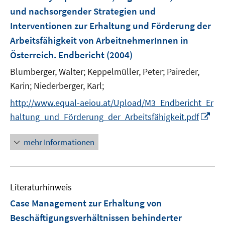
und nachsorgender Strategien und
Interventionen zur Erhaltung und Förderung der
Arbeitsfähigkeit von ArbeitnehmerInnen in
Österreich. Endbericht
(2004)
Blumberger, Walter;
Keppelmüller, Peter;
Paireder,
Karin;
Niederberger, Karl;
http://www.equal-aeiou.at/Upload/M3_Endbericht_Er
I
haltung_und_Förderung_der_Arbeitsfähigkeit.pdf
n
n
mehr Informationen
e
u
e
Literaturhinweis
m
F
Case Management zur Erhaltung von
e
Beschäftigungsverhältnissen behinderter
n