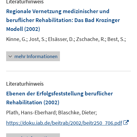
Literaturhinweis
m
F
Regionale Vernetzung medizinischer und
e
beruflicher Rehabilitation: Das Bad Krozinger
n
Modell
(2002)
s
t
Kinne, G.;
Jost, S.;
Elsässer, D.;
Zschache, R.;
Best, S.;
e
r
mehr Informationen
ö
f
f
n
Literaturhinweis
e
Ebenen der Erfolgsfeststellung beruflicher
n
Rehabilitation
(2002)
Plath, Hans-Eberhard;
Blaschke, Dieter;
I
https://doku.iab.de/beitrab/2002/beitr250_706.pdf
n
n