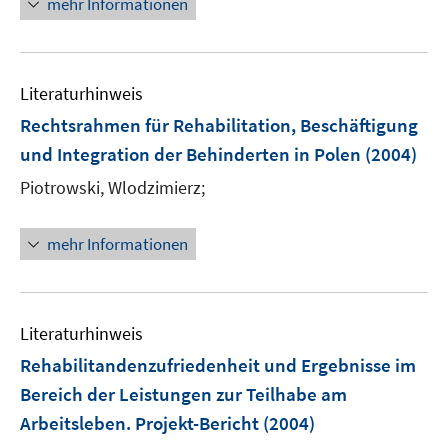
mehr Informationen
e
u
e
m
Literaturhinweis
F
Rechtsrahmen für Rehabilitation, Beschäftigung
e
und Integration der Behinderten in Polen
(2004)
n
s
Piotrowski, Wlodzimierz;
t
e
mehr Informationen
r
ö
f
f
Literaturhinweis
n
Rehabilitandenzufriedenheit und Ergebnisse im
e
Bereich der Leistungen zur Teilhabe am
n
Arbeitsleben. Projekt-Bericht
(2004)