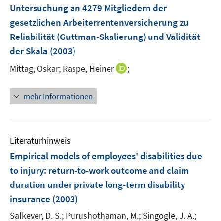
Untersuchung an 4279 Mitgliedern der
s
gesetzlichen Arbeiterrentenversicherung zu
t
e
Reliabilität (Guttman-Skalierung) und Validität
r
der Skala
(2003)
ö
I
Mittag, Oskar;
Raspe, Heiner
;
f
n
f
n
n
mehr Informationen
e
e
u
n
e
m
Literaturhinweis
F
Empirical models of employees' disabilities due
e
to injury
:
return-to-work outcome and claim
n
duration under private long-term disability
s
t
insurance
(2003)
e
Salkever, D. S.;
Purushothaman, M.;
Singogle, J. A.;