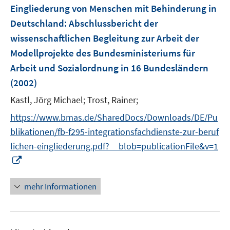
Eingliederung von Menschen mit Behinderung in
Deutschland
:
Abschlussbericht der
wissenschaftlichen Begleitung zur Arbeit der
Modellprojekte des Bundesministeriums für
Arbeit und Sozialordnung in 16 Bundesländern
(2002)
Kastl, Jörg Michael;
Trost, Rainer;
https://www.bmas.de/SharedDocs/Downloads/DE/Pu
blikationen/fb-f295-integrationsfachdienste-zur-beruf
lichen-eingliederung.pdf?__blob=publicationFile&v=1
I
n
n
mehr Informationen
e
u
e