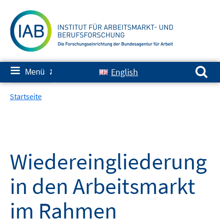
Springe
zum
Inhalt
Suchen nach:
≡
English
Menü
✘
Startseite
Wiedereingliederung
in den Arbeitsmarkt
im Rahmen