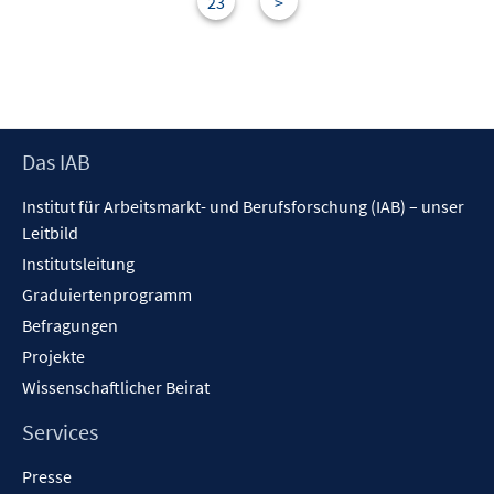
s
23
>
r
t
ö
e
f
r
f
ö
n
f
e
Footer
Das IAB
f
n
Inhalt
n
Institut für Arbeitsmarkt- und Berufsforschung (IAB) – unser
e
Leitbild
n
Institutsleitung
Graduiertenprogramm
Befragungen
Projekte
Wissenschaftlicher Beirat
Services
Presse