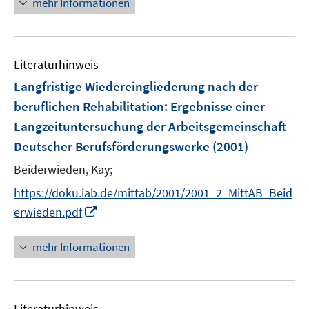
mehr Informationen
e
u
e
Literaturhinweis
m
F
Langfristige Wiedereingliederung nach der
e
beruflichen Rehabilitation
:
Ergebnisse einer
n
Langzeituntersuchung der Arbeitsgemeinschaft
s
Deutscher Berufsförderungswerke
(2001)
t
e
Beiderwieden, Kay;
r
https://doku.iab.de/mittab/2001/2001_2_MittAB_Beid
ö
I
erwieden.pdf
f
n
f
n
mehr Informationen
n
e
e
u
n
e
Literaturhinweis