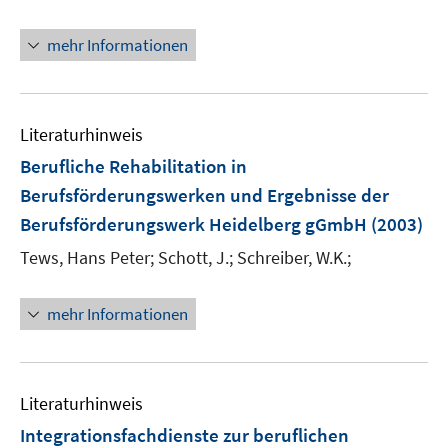
r
ö
mehr Informationen
f
f
n
e
Literaturhinweis
n
Berufliche Rehabilitation in
Berufsförderungswerken und Ergebnisse der
Berufsförderungswerk Heidelberg gGmbH
(2003)
Tews, Hans Peter;
Schott, J.;
Schreiber, W.K.;
mehr Informationen
Literaturhinweis
Integrationsfachdienste zur beruflichen