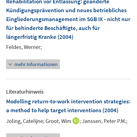
Rehabilitation vor Entlassung
:
geänderte
e
Kündigungsprävention und neues betriebliches
n
Eingliederungsmanagement im SGB IX - nicht nur
s
für behinderte Beschäftigte, auch für
t
e
längerfristig Kranke
(2004)
r
Feldes, Werner;
ö
f
mehr Informationen
f
n
e
n
Literaturhinweis
Modelling return-to-work intervention strategies
:
a method to help target interventions
(2004)
I
Joling, Catelijne;
Groot, Wim
;
Janssen, Peter P.M.;
n
n