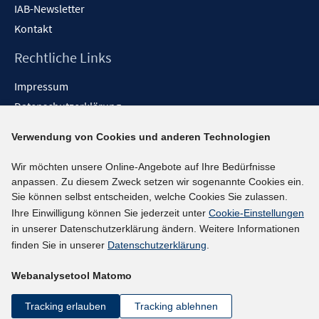
IAB-Newsletter
Kontakt
Rechtliche Links
Impressum
Datenschutzerklärung
Erklärung zur Barrierefreiheit
Verwendung von Cookies und anderen Technologien
Barrieren melden
Wir möchten unsere Online-Angebote auf Ihre Bedürfnisse
Social-Media-Kanäle
anpassen. Zu diesem Zweck setzen wir sogenannte Cookies ein.
Sie können selbst entscheiden, welche Cookies Sie zulassen.
BlueSky
Ihre Einwilligung können Sie jederzeit unter
Cookie-Einstellungen
YouTube
in unserer Datenschutzerklärung ändern. Weitere Informationen
LinkedIn
finden Sie in unserer
Datenschutzerklärung
.
XING
Webanalysetool Matomo
kununu
Netiquette
Tracking erlauben
Tracking ablehnen