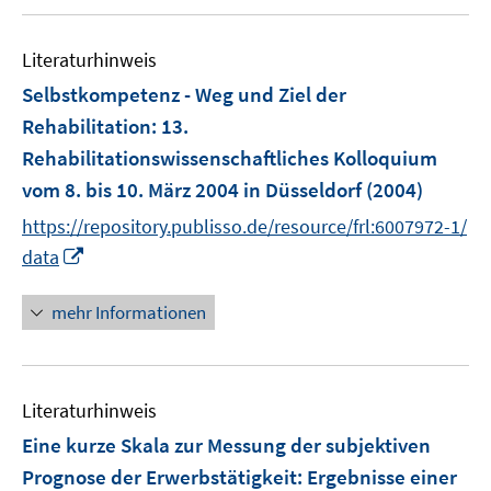
f
f
Literaturhinweis
n
e
Selbstkompetenz - Weg und Ziel der
n
Rehabilitation
:
13.
Rehabilitationswissenschaftliches Kolloquium
vom 8. bis 10. März 2004 in Düsseldorf
(2004)
https://repository.publisso.de/resource/frl:6007972-1/
I
data
n
n
mehr Informationen
e
u
e
Literaturhinweis
m
F
Eine kurze Skala zur Messung der subjektiven
e
Prognose der Erwerbstätigkeit
:
Ergebnisse einer
n