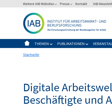
Springe
Weitere IAB Websites
Presse
Kontakt
IAB-Newslet
zum
Inhalt
THEMEN
PUBLIKATIONEN
VERANSTA
Startseite
Digitale Arbeitsw
Beschäftigte und 