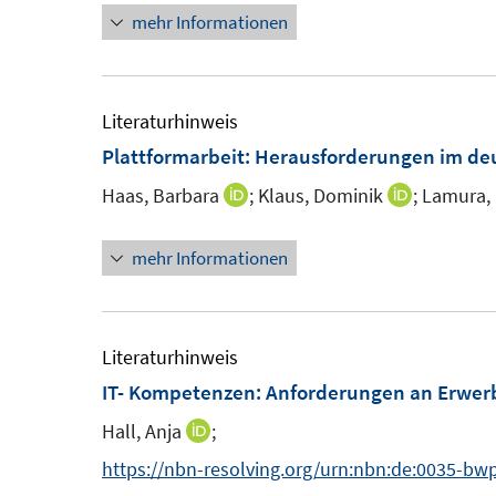
t
s
mehr Informationen
e
e
t
u
r
e
e
ö
r
m
Literaturhinweis
f
ö
F
Plattformarbeit: Herausforderungen im de
f
f
e
n
f
Haas, Barbara
;
Klaus, Dominik
;
Lamura,
I
I
n
e
n
n
n
s
n
e
mehr Informationen
n
n
t
n
e
e
e
u
u
r
e
e
Literaturhinweis
ö
m
m
IT- Kompetenzen: Anforderungen an Erwer
f
F
F
f
Hall, Anja
;
I
e
e
n
n
https://nbn-resolving.org/urn:nbn:de:0035-bw
n
n
e
n