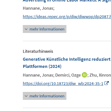
n
n
e
e
F
n
Hannane, Jonas;
s
s
n
n
e
https://ideas.repec.org/p/diw/diwwpp/dp2087.
t
t
s
s
n
e
e
t
t
s
mehr Informationen
r
r
e
e
t
ö
ö
r
r
e
f
f
ö
ö
r
Literaturhinweis
f
f
f
f
ö
Generative Künstliche Intelligenz reduzier
n
n
f
f
f
Plattformen
(2024)
e
e
n
n
f
n
n
e
e
Hannane, Jonas;
Demirci, Ozge
;
Zhu, Xinro
n
I
n
n
e
n
I
https://doi.org/10.18723/diw_wb:2024-35-1
n
n
mehr Informationen
e
u
e