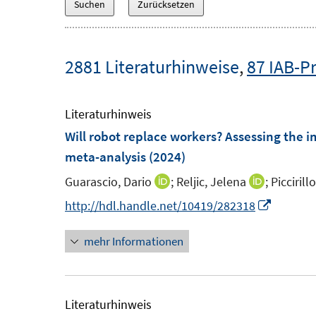
2881 Literaturhinweise
,
87 IAB-P
Literaturhinweis
Will robot replace workers? Assessing the
meta-analysis
(2024)
Guarascio, Dario
;
Reljic, Jelena
;
Piccirill
I
I
n
n
I
http://hdl.handle.net/10419/282318
n
n
n
mehr Informationen
e
e
n
u
u
e
e
e
u
m
m
e
Literaturhinweis