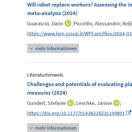
F
F
m
Will robot replace workers? Assessing the
e
e
F
meta-analysis
(2024)
n
n
e
Guarascio, Dario
;
Piccirillo, Alessandro;
Relj
I
s
s
n
n
https://www.lem.sssup.it/WPLem/files/2024-03
t
t
s
n
e
e
t
mehr Informationen
e
r
r
e
u
ö
ö
r
e
f
f
ö
m
Literaturhinweis
f
f
f
F
Challenges and potentials of evaluating pl
n
n
f
e
measures
(2024)
e
e
n
n
n
n
e
Gundert, Stefanie
;
Leschke, Janine
;
I
I
s
n
n
n
https://doi.org/10.1177/0143831X231199891
t
n
n
e
mehr Informationen
e
e
r