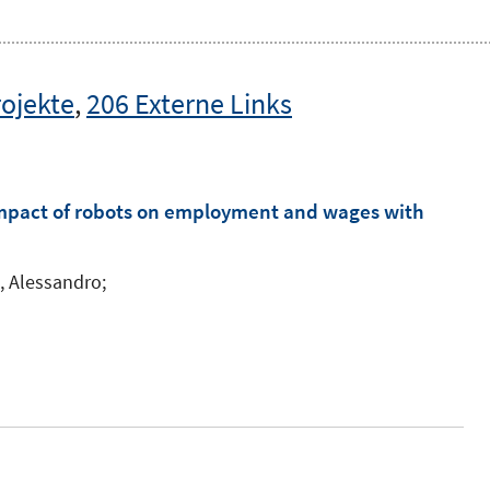
rojekte
,
206 Externe Links
 impact of robots on employment and wages with
o, Alessandro;