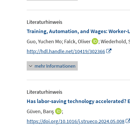
u
u
ö
e
e
f
m
m
Literaturhinweis
f
F
F
Training, Automation, and Wages: Worker-
n
e
e
e
Guo, Yuchen Mo;
Falck, Oliver
;
Wiederhold,
I
n
n
n
n
I
http://hdl.handle.net/10419/302366
s
s
n
n
t
t
mehr Informationen
e
n
e
e
u
e
r
r
e
u
ö
ö
m
e
Literaturhinweis
f
f
F
m
Has labor-saving technology accelerated? E
f
f
e
F
n
n
Güven, Barış
;
I
n
e
e
e
n
https://doi.org/10.1016/j.strueco.2024.05.008
s
n
n
n
n