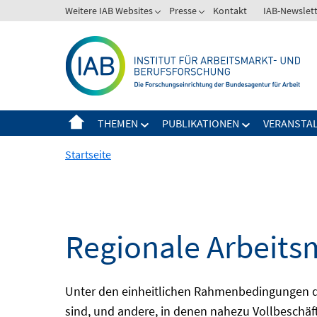
Springe
Weitere IAB Websites
Presse
Kontakt
IAB-Newslet
zum
Inhalt
THEMEN
PUBLIKATIONEN
VERANSTA
Startseite
Regionale Arbeits
Unter den einheitlichen Rahmenbedingungen der
sind, und andere, in denen nahezu Vollbeschäft