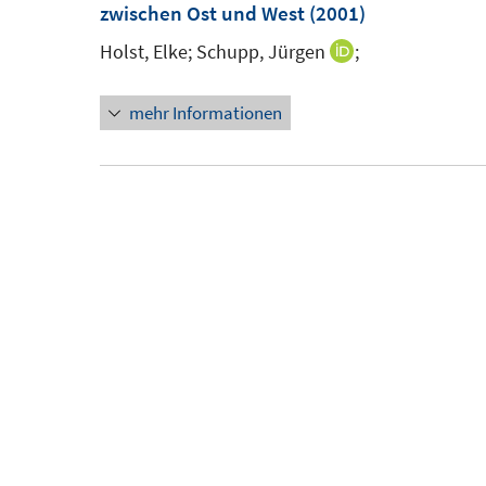
zwischen Ost und West
(2001)
Holst, Elke;
Schupp, Jürgen
;
I
n
mehr Informationen
n
e
u
e
m
F
e
n
s
t
e
r
ö