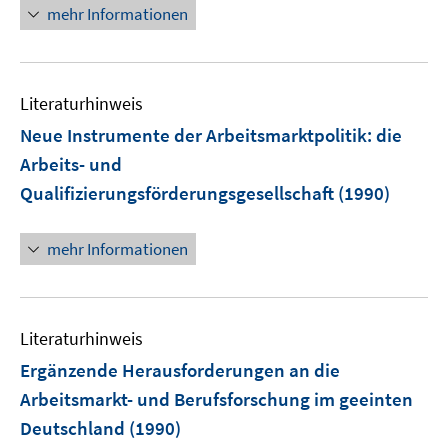
n
mehr Informationen
e
u
e
Literaturhinweis
m
F
Neue Instrumente der Arbeitsmarktpolitik: die
e
Arbeits- und
n
Qualifizierungsförderungsgesellschaft
(1990)
s
t
e
mehr Informationen
r
ö
f
Literaturhinweis
f
n
Ergänzende Herausforderungen an die
e
Arbeitsmarkt- und Berufsforschung im geeinten
n
Deutschland
(1990)