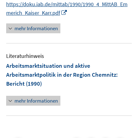
https://doku.iab.de/mittab/1990/1990_4_MittAB_Em
I
merich_Kaiser_Karr.pdf
n
n
mehr Informationen
e
u
e
Literaturhinweis
m
F
Arbeitsmarktsituation und aktive
e
Arbeitsmarktpolitik in der Region Chemnitz
:
n
Bericht
(1990)
s
t
e
mehr Informationen
r
ö
f
f
n