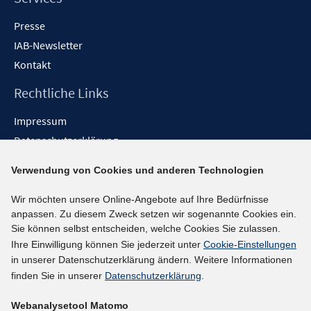
Presse
IAB-Newsletter
Kontakt
Rechtliche Links
Impressum
Datenschutzerklärung
Erklärung zur Barrierefreiheit
Verwendung von Cookies und anderen Technologien
Barrieren melden
Wir möchten unsere Online-Angebote auf Ihre Bedürfnisse
Social-Media-Kanäle
anpassen. Zu diesem Zweck setzen wir sogenannte Cookies ein.
Sie können selbst entscheiden, welche Cookies Sie zulassen.
BlueSky
Ihre Einwilligung können Sie jederzeit unter
Cookie-Einstellungen
YouTube
in unserer Datenschutzerklärung ändern. Weitere Informationen
LinkedIn
finden Sie in unserer
Datenschutzerklärung
.
XING
Webanalysetool Matomo