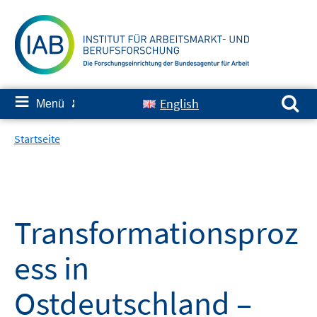
Springe
zum
Inhalt
Suchen nach:
≡
English
Menü
✘
Startseite
Transformationsproz
ess in
Ostdeutschland –