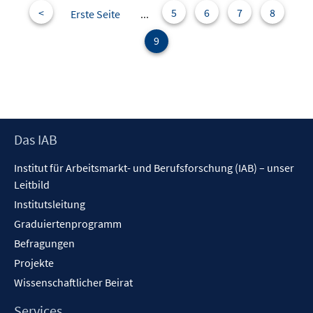
<
5
6
7
8
Erste Seite
...
e
n
9
Footer
Das IAB
Inhalt
Institut für Arbeitsmarkt- und Berufsforschung (IAB) – unser
Leitbild
Institutsleitung
Graduiertenprogramm
Befragungen
Projekte
Wissenschaftlicher Beirat
Services