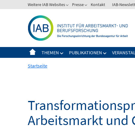
Springe
Weitere IAB Websites
Presse
Kontakt
IAB-Newslet
zum
Inhalt
THEMEN
PUBLIKATIONEN
VERANSTA
Startseite
Transformationspro
Arbeitsmarkt und 