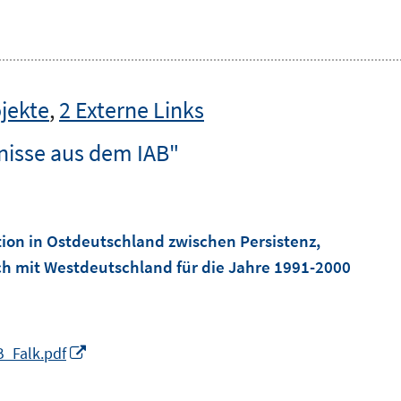
jekte
,
2 Externe Links
nisse aus dem IAB"
tion in Ostdeutschland zwischen Persistenz,
ch mit Westdeutschland für die Jahre 1991-2000
I
B_Falk.pdf
n