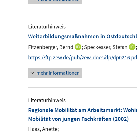
Literaturhinweis
Weiterbildungsmaßnahmen in Ostdeutsch
Fitzenberger, Bernd
;
Speckesser, Stefan
;
I
I
n
https://ftp.zew.de/pub/zew-docs/dp/dp0216.pd
n
mehr Informationen
e
u
e
m
Literaturhinweis
F
Regionale Mobilität am Arbeitsmarkt: Wohi
e
Mobilität von jungen Fachkräften
(2002)
n
Haas, Anette;
s