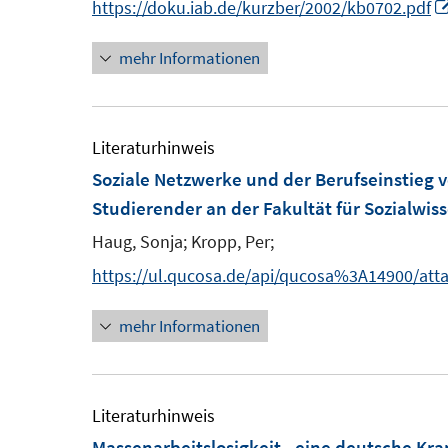
https://doku.iab.de/kurzber/2002/kb0702.pdf
t
e
mehr Informationen
r
ö
f
f
Literaturhinweis
f
f
Soziale Netzwerke und der Berufseinstieg
n
Studierender an der Fakultät für Sozialwis
e
n
Haug, Sonja;
Kropp, Per;
https://ul.qucosa.de/api/qucosa%3A14900/att
mehr Informationen
Literaturhinweis
Massenarbeitslosigkeit - eine deutsche Kra