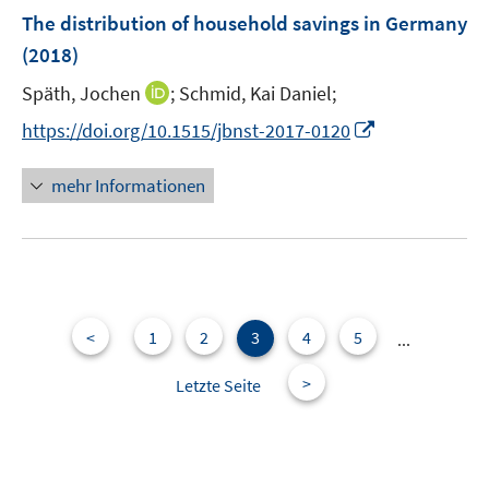
n
e
The distribution of household savings in Germany
n
(2018)
I
Späth, Jochen
;
Schmid, Kai Daniel;
n
I
https://doi.org/10.1515/jbnst-2017-0120
n
n
e
n
mehr Informationen
u
e
e
u
m
e
F
m
e
F
n
e
<
1
2
3
4
5
...
s
n
t
>
Letzte Seite
s
e
t
r
e
ö
r
f