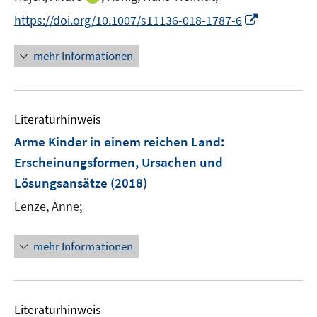
n
I
https://doi.org/10.1007/s11136-018-1787-6
n
n
e
n
mehr Informationen
u
e
e
u
m
e
F
Literaturhinweis
m
e
F
Arme Kinder in einem reichen Land:
n
e
Erscheinungsformen, Ursachen und
s
n
Lösungsansätze
t
(2018)
s
e
t
Lenze, Anne;
r
e
ö
r
mehr Informationen
f
ö
f
f
n
f
e
n
Literaturhinweis