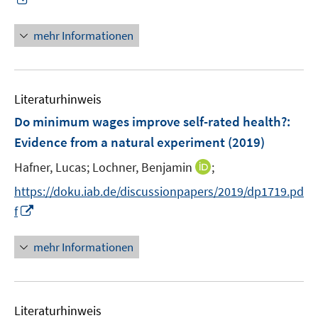
f
f
r
n
f
f
ö
n
n
n
mehr Informationen
f
e
e
e
f
u
n
n
n
e
e
Literaturhinweis
m
n
F
Do minimum wages improve self-rated health?
:
e
Evidence from a natural experiment
(2019)
n
I
Hafner, Lucas;
Lochner, Benjamin
;
s
n
t
https://doku.iab.de/discussionpapers/2019/dp1719.pd
n
e
I
f
e
r
n
u
ö
n
mehr Informationen
e
f
e
m
f
u
F
n
e
e
e
Literaturhinweis
m