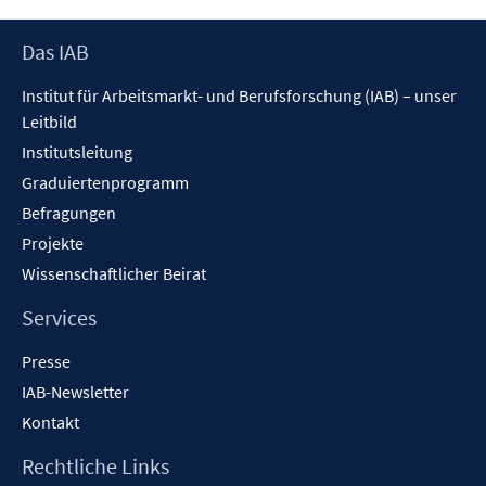
ö
f
f
n
Footer
Das IAB
f
e
Inhalt
n
Institut für Arbeitsmarkt- und Berufsforschung (IAB) – unser
n
e
Leitbild
n
Institutsleitung
Graduiertenprogramm
Befragungen
Projekte
Wissenschaftlicher Beirat
Services
Presse
IAB-Newsletter
Kontakt
Rechtliche Links