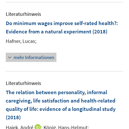
n
u
n
e
e
F
e
n
n
e
Literaturhinweis
m
s
n
F
Do minimum wages improve self-rated health?
t
:
s
e
e
Evidence from a natural experiment
(2018)
t
n
r
e
Hafner, Lucas;
s
ö
r
t
f
ö
e
mehr Informationen
f
f
r
n
f
ö
e
n
f
n
e
Literaturhinweis
f
n
n
The relation between personality, informal
e
caregiving, life satisfaction and health-related
n
quality of life: evidence of a longitudinal study
(2018)
I
Hajek, André
;
König, Hans-Helmut;