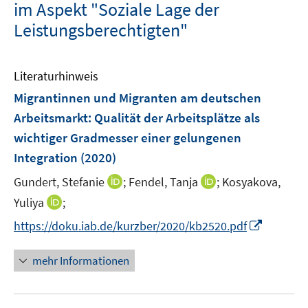
im Aspekt "Soziale Lage der
Leistungsberechtigten"
Literaturhinweis
Migrantinnen und Migranten am deutschen
Arbeitsmarkt: Qualität der Arbeitsplätze als
wichtiger Gradmesser einer gelungenen
Integration
(2020)
I
I
Gundert, Stefanie
;
Fendel, Tanja
;
Kosyakova,
n
n
I
Yuliya
;
n
n
n
I
https://doku.iab.de/kurzber/2020/kb2520.pdf
e
e
n
n
u
u
e
n
mehr Informationen
e
e
u
e
m
m
e
u
F
F
m
e