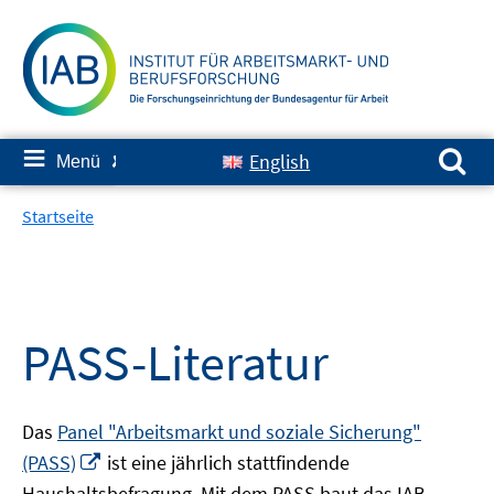
Springe
zum
Inhalt
Suchen nach:
≡
English
Menü
✘
Startseite
PASS-Literatur
Das
Panel "Arbeitsmarkt und soziale Sicherung"
In
(PASS)
ist eine jährlich stattfindende
neuem
Haushaltsbefragung. Mit dem PASS baut das IAB