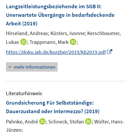
n
n
F
Langzeitleistungsbeziehende im SGB II:
s
e
Unerwartete Übergänge in bedarfsdeckende
t
n
e
Arbeit
(2019)
s
r
t
Hirseland, Andreas;
Küsters, Ivonne;
Kerschbaumer,
ö
e
I
I
Lukas
;
Trappmann, Mark
;
f
r
n
n
f
I
https://doku.iab.de/kurzber/2019/kb2019.pdf
ö
n
n
n
n
f
e
e
e
n
mehr Informationen
f
u
u
n
e
n
e
e
u
e
m
m
e
n
F
F
Literaturhinweis
m
e
e
F
Grundsicherung Für Selbstständige
:
n
n
e
Dauerzustand oder Intermezzo?
(2019)
s
s
n
t
t
I
I
Pahnke, André
;
Schneck, Stefan
;
Wolter, Hans-
s
e
e
n
n
t
Jürgen;