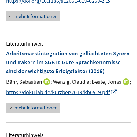
f
https://doi.org/10.1186/s12651-019-0258-z
r
n
n
f
ö
e
n
n
mehr Informationen
f
u
e
e
f
e
u
n
n
m
e
e
F
Literaturhinweis
m
n
e
F
Arbeitsmarktintegration von geflüchteten Syrern
n
e
und Irakern im SGB II: Gute Sprachkenntnisse
s
n
sind der wichtigste Erfolgsfaktor
t
(2019)
s
e
t
I
I
Bähr, Sebastian
;
Wenzig, Claudia;
Beste, Jonas
;
r
e
n
n
I
https://doku.iab.de/kurzber/2019/kb0519.pdf
ö
r
n
n
n
f
ö
e
e
n
f
mehr Informationen
f
u
u
e
n
f
e
e
u
e
n
m
m
e
n
e
F
F
Literaturhinweis
m