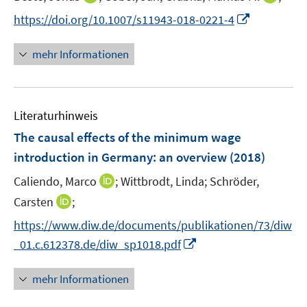
r
e
n
n
I
https://doi.org/10.1007/s11943-018-0221-4
ö
r
n
n
n
f
ö
e
e
n
f
mehr Informationen
f
u
u
e
n
f
e
e
u
e
n
m
m
e
n
e
F
F
Literaturhinweis
m
n
e
e
F
The causal effects of the minimum wage
n
n
e
introduction in Germany
:
an overview
(2018)
s
s
n
t
t
I
Caliendo, Marco
;
Wittbrodt, Linda;
Schröder,
s
e
e
n
t
I
Carsten
;
r
r
n
e
n
https://www.diw.de/documents/publikationen/73/diw
ö
ö
e
r
n
f
I
f
_01.c.612378.de/diw_sp1018.pdf
u
ö
e
f
n
f
e
f
u
n
n
n
mehr Informationen
m
f
e
e
e
e
F
n
m