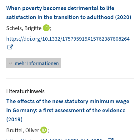
n
e
e
F
When poverty becomes detrimental to life
n
n
e
satisfaction in the transition to adulthood
(2020)
s
n
t
I
Schels, Brigitte
;
s
e
n
t
https://doi.org/10.1332/175795919X15762387808264
r
n
e
I
ö
e
r
n
f
u
ö
n
mehr Informationen
f
e
f
e
n
m
f
u
e
F
n
e
n
e
e
Literaturhinweis
m
n
n
F
The effects of the new statutory minimum wage
s
e
in Germany: a first assessment of the evidence
t
n
e
(2019)
s
r
t
I
Bruttel, Oliver
;
ö
e
n
I