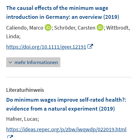
n
e
e
F
The causal effects of the minimum wage
n
n
e
introduction in Germany
:
an overview
(2019)
s
s
n
t
t
I
I
Caliendo, Marco
;
Schröder, Carsten
;
Wittbrodt,
s
e
e
n
n
t
Linda;
r
r
n
n
e
I
https://doi.org/10.1111/geer.12191
ö
ö
e
e
r
n
f
f
u
u
ö
n
mehr Informationen
f
f
e
e
f
e
n
n
m
m
f
u
e
e
F
F
n
e
n
n
e
e
e
Literaturhinweis
m
n
n
n
F
Do minimum wages improve self-rated health?
:
s
s
e
evidence from a natural experiment
(2019)
t
t
n
e
e
Hafner, Lucas;
s
r
r
t
https://ideas.repec.org/p/zbw/iwqwdp/022019.html
ö
ö
e
I