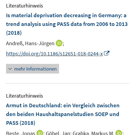
e
e
F
Literaturhinweis
m
n
n
e
F
Is material deprivation decreasing in Germany
:
a
s
n
e
t
trend analysis using PASS data from 2006 to 2013
s
n
e
(2018)
t
s
r
e
t
I
Andreß, Hans-Jürgen
;
ö
r
e
n
f
I
https://doi.org/10.1186/s12651-018-0244-x
ö
r
n
f
n
f
ö
e
n
n
f
mehr Informationen
f
u
e
e
n
f
e
n
u
e
n
m
e
n
e
F
Literaturhinweis
m
n
e
F
Armut in Deutschland
:
ein Vergleich zwischen
n
e
den beiden Haushaltspanelstudien SOEP und
s
n
PASS
(2018)
t
s
e
t
I
I
Beste, Jonas
;
Göbel, Jan;
Grabka, Markus M.
;