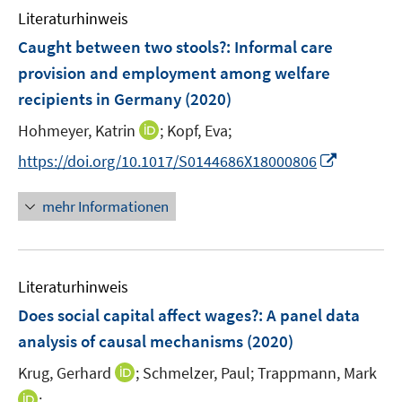
e
e
F
Literaturhinweis
m
n
n
e
F
Caught between two stools?
:
Informal care
s
s
n
e
t
t
provision and employment among welfare
s
n
e
e
recipients in Germany
t
(2020)
s
r
r
e
t
I
Hohmeyer, Katrin
;
Kopf, Eva;
ö
ö
r
e
n
f
f
I
https://doi.org/10.1017/S0144686X18000806
ö
r
n
f
f
n
f
ö
e
n
n
n
f
mehr Informationen
f
u
e
e
e
n
f
e
n
n
u
e
n
m
e
n
e
F
Literaturhinweis
m
n
e
F
Does social capital affect wages?
:
A panel data
n
e
analysis of causal mechanisms
(2020)
s
n
t
I
Krug, Gerhard
;
Schmelzer, Paul;
Trappmann, Mark
s
e
n
t
I
;