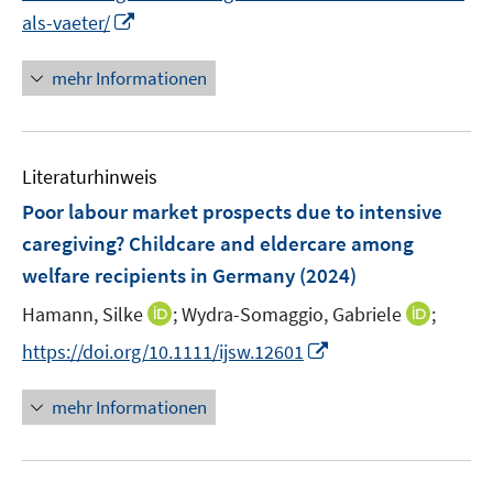
n
n
u
e
n
I
m
als-vaeter/
e
n
e
n
F
m
n
n
e
mehr Informationen
F
e
n
e
u
s
n
e
t
s
Literaturhinweis
m
e
t
F
r
Poor labour market prospects due to intensive
e
e
ö
r
caregiving? Childcare and eldercare among
n
f
ö
welfare recipients in Germany
(2024)
s
f
f
t
n
I
I
Hamann, Silke
;
Wydra-Somaggio, Gabriele
;
f
e
e
n
n
n
I
https://doi.org/10.1111/ijsw.12601
r
n
n
n
e
n
ö
e
e
n
n
mehr Informationen
f
u
u
e
f
e
e
u
n
m
m
e