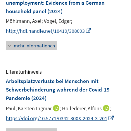
t
unemployment: Evidence from a German
s
n
e
household panel
t
(2024)
s
r
e
t
Möhlmann, Axel;
Vogel, Edgar;
ö
r
e
I
f
http://hdl.handle.net/10419/308093
ö
r
n
f
f
ö
n
n
mehr Informationen
f
f
e
e
n
f
u
n
e
n
e
n
e
Literaturhinweis
m
n
F
Arbeitsplatzverluste bei Menschen mit
e
Schwerbehinderung während der Covid-19-
n
Pandemie
(2024)
s
t
I
I
Paul, Karsten Ingmar
;
Hollederer, Alfons
;
e
n
n
I
https://doi.org/10.5771/0342-300X-2024-3-201
r
n
n
n
ö
e
e