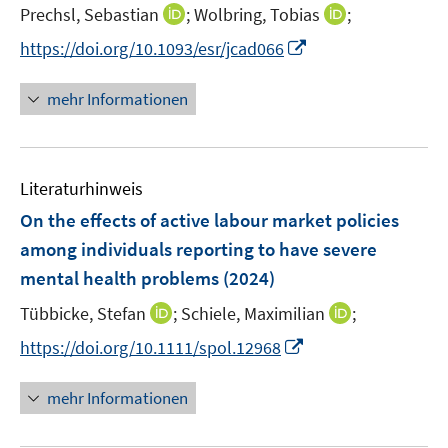
t
I
I
Prechsl, Sebastian
;
Wolbring, Tobias
;
s
e
n
n
t
I
https://doi.org/10.1093/esr/jcad066
r
n
n
e
n
ö
e
e
r
n
mehr Informationen
f
u
u
ö
e
f
e
e
f
u
n
m
m
f
e
e
F
F
n
Literaturhinweis
m
n
e
e
e
F
On the effects of active labour market policies
n
n
n
e
among individuals reporting to have severe
s
s
n
mental health problems
t
(2024)
t
s
e
e
t
I
I
Tübbicke, Stefan
;
Schiele, Maximilian
;
r
r
e
n
n
I
https://doi.org/10.1111/spol.12968
ö
ö
r
n
n
n
f
f
ö
e
e
n
f
f
mehr Informationen
f
u
u
e
n
n
f
e
e
u
e
e