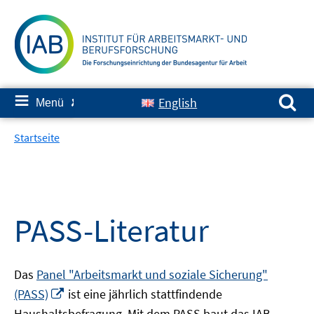
Springe
zum
Inhalt
Suchen nach:
≡
English
Menü
✘
Startseite
PASS-Literatur
Das
Panel "Arbeitsmarkt und soziale Sicherung"
In
(PASS)
ist eine jährlich stattfindende
neuem
Haushaltsbefragung. Mit dem PASS baut das IAB