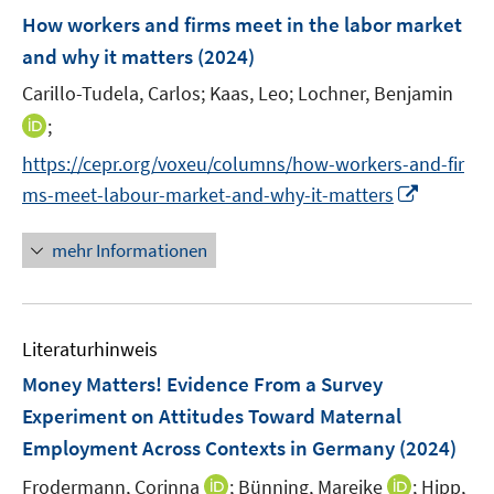
e
F
e
e
How workers and firms meet in the labor market
n
e
r
r
and why it matters
(2024)
s
n
ö
ö
t
Carillo-Tudela, Carlos;
Kaas, Leo;
Lochner, Benjamin
s
f
f
e
t
I
;
f
f
r
e
n
n
n
https://cepr.org/voxeu/columns/how-workers-and-fir
ö
r
n
e
e
I
ms-meet-labour-market-and-why-it-matters
f
ö
e
n
n
n
f
f
u
n
mehr Informationen
n
f
e
e
e
n
m
u
n
e
F
e
n
e
Literaturhinweis
m
n
F
Money Matters! Evidence From a Survey
s
e
Experiment on Attitudes Toward Maternal
t
n
e
Employment Across Contexts in Germany
(2024)
s
r
t
I
I
Frodermann, Corinna
;
Bünning, Mareike
;
Hipp,