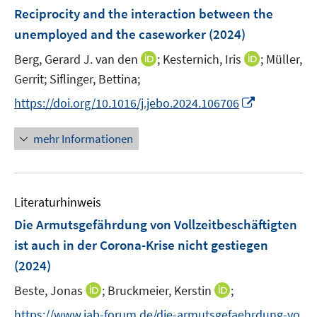
e
F
Reciprocity and the interaction between the
t
n
e
e
unemployed and the caseworker
(2024)
s
n
r
t
I
I
Berg, Gerard J. van den
;
Kesternich, Iris
;
Müller,
s
ö
e
n
n
t
Gerrit;
Siflinger, Bettina;
f
r
n
n
e
f
I
https://doi.org/10.1016/j.jebo.2024.106706
ö
e
e
r
n
n
f
u
u
ö
e
n
mehr Informationen
f
e
e
f
n
e
n
m
m
f
u
e
F
F
n
e
n
e
e
e
Literaturhinweis
m
n
n
n
F
Die Armutsgefährdung von Vollzeitbeschäftigten
s
s
e
ist auch in der Corona-Krise nicht gestiegen
t
t
n
e
e
(2024)
s
r
r
t
I
I
Beste, Jonas
;
Bruckmeier, Kerstin
;
ö
ö
e
n
n
f
f
https://www.iab-forum.de/die-armutsgefaehrdung-vo