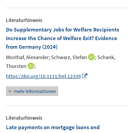
F
n
m
u
e
e
F
e
n
n
e
Literaturhinweis
m
s
n
F
Do Supplementary Jobs for Welfare Recipients
t
s
e
e
Increase the Chance of Welfare Exit? Evidence
t
n
r
from Germany
(2024)
e
s
ö
r
t
I
Mosthaf, Alexander;
Schwarz, Stefan
;
Schank,
f
ö
e
n
f
I
Thorsten
;
f
r
n
n
n
f
I
https://doi.org/10.1111/irel.12339
ö
e
e
n
n
n
f
u
n
e
e
n
mehr Informationen
f
e
u
n
e
n
m
e
u
e
F
m
e
n
e
F
Literaturhinweis
m
n
e
F
Late payments on mortgage loans and
s
n
e