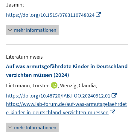
e
n
Jasmin;
ö
r
n
I
f
https://doi.org/10.1515/9783110748024
ö
e
n
f
f
u
n
n
mehr Informationen
f
e
e
e
n
m
u
n
e
F
e
n
e
Literaturhinweis
m
n
F
Auf was armutsgefährdete Kinder in Deutschland
s
e
verzichten müssen
(2024)
t
n
e
I
Lietzmann, Torsten
;
Wenzig, Claudia;
s
r
n
t
I
https://doi.org/10.48720/IAB.FOO.20240912.01
ö
n
e
n
f
https://www.iab-forum.de/auf-was-armutsgefaehrdet
e
r
n
f
I
e-kinder-in-deutschland-verzichten-muessen
u
ö
e
n
n
e
f
u
e
n
mehr Informationen
m
f
e
n
e