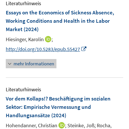
e
F
F
Literaturhinweis
m
n
e
e
F
Essays on the Economics of Sickness Absence,
n
n
e
Working Conditions and Health in the Labor
s
s
n
Market
(2024)
t
t
s
e
e
t
I
Hiesinger, Karolin
;
r
r
e
n
I
http://doi.org/10.5283/epub.55427
ö
ö
r
n
n
f
f
ö
e
n
f
f
mehr Informationen
f
u
e
n
n
f
e
u
e
e
n
m
e
n
n
e
F
Literaturhinweis
m
n
e
F
Vor dem Kollaps!? Beschäftigung im sozialen
n
e
Sektor
:
Empirische Vermessung und
s
n
Handlungsansätze
(2024)
t
s
e
t
I
Hohendanner, Christian
;
Steinke, Joß;
Rocha,
r