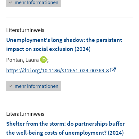
n
mehr Informationen
f
u
u
e
f
e
e
u
n
m
m
e
e
F
F
Literaturhinweis
m
n
e
e
F
Unemployment's long shadow: the persistent
n
n
e
impact on social exclusion
(2024)
s
s
n
t
t
I
Pohlan, Laura
;
s
e
e
n
t
I
https://doi.org/10.1186/s12651-024-00369-8
r
r
n
e
n
ö
ö
e
r
n
mehr Informationen
f
f
u
ö
e
f
f
e
f
u
n
n
m
f
e
e
e
F
n
Literaturhinweis
m
n
n
e
e
F
Shelter from the storm: do partnerships buffer
n
n
e
the well-being costs of unemployment?
(2024)
s
n