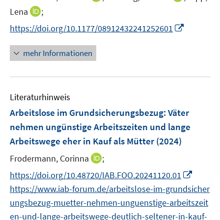
ö
e
n
n
I
Lena
;
f
r
n
n
n
f
I
https://doi.org/10.1177/08912432241252601
ö
e
e
n
n
n
f
u
u
e
e
n
mehr Informationen
f
e
e
u
n
e
n
m
m
e
u
e
F
F
m
e
n
e
e
F
Literaturhinweis
m
n
n
e
F
Arbeitslose im Grundsicherungsbezug: Väter
s
s
n
e
t
t
nehmen ungünstige Arbeitszeiten und lange
s
n
e
e
Arbeitswege eher in Kauf als Mütter
t
(2024)
s
r
r
e
t
I
Frodermann, Corinna
;
ö
ö
r
e
n
f
f
I
https://doi.org/10.48720/IAB.FOO.20241120.01
ö
r
n
f
f
n
f
https://www.iab-forum.de/arbeitslose-im-grundsicher
ö
e
n
n
n
f
ungsbezug-muetter-nehmen-unguenstige-arbeitszeit
f
u
e
e
e
n
f
en-und-lange-arbeitswege-deutlich-seltener-in-kauf-
e