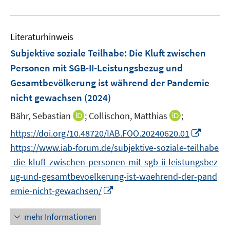
e
n
f
e
u
e
n
m
e
n
e
F
Literaturhinweis
m
n
e
F
Subjektive soziale Teilhabe: Die Kluft zwischen
n
e
Personen mit SGB-II-Leistungsbezug und
s
n
Gesamtbevölkerung ist während der Pandemie
t
s
e
nicht gewachsen
(2024)
t
r
e
I
I
Bähr, Sebastian
;
Collischon, Matthias
;
ö
r
n
n
f
I
https://doi.org/10.48720/IAB.FOO.20240620.01
ö
n
n
f
n
https://www.iab-forum.de/subjektive-soziale-teilhabe
f
e
e
n
n
f
-die-kluft-zwischen-personen-mit-sgb-ii-leistungsbez
u
u
e
e
n
ug-und-gesamtbevoelkerung-ist-waehrend-der-pand
e
e
n
u
e
m
I
m
emie-nicht-gewachsen/
e
n
F
n
F
m
e
n
e
mehr Informationen
F
n
e
n