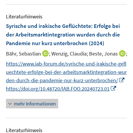
e
s
s
u
m
t
t
e
F
Literaturhinweis
e
e
m
e
r
r
F
Syrische und irakische Geflüchtete: Erfolge bei
n
ö
ö
e
der Arbeitsmarktintegration wurden durch die
s
f
f
n
Pandemie nur kurz unterbrochen
(2024)
t
f
f
s
e
n
n
t
I
I
Bähr, Sebastian
;
Wenzig, Claudia;
Beste, Jonas
;
r
e
e
e
n
n
https://www.iab-forum.de/syrische-und-irakische-gefl
ö
n
n
r
n
n
uechtete-erfolge-bei-der-arbeitsmarktintegration-wur
f
ö
e
e
I
f
den-durch-die-pandemie-nur-kurz-unterbrochen/
f
u
u
n
n
I
f
https://doi.org/10.48720/IAB.FOO.20240723.01
e
e
n
e
n
n
m
m
e
n
n
e
F
F
mehr Informationen
u
e
n
e
e
e
u
n
n
m
e
s
s
F
Literaturhinweis
m
t
t