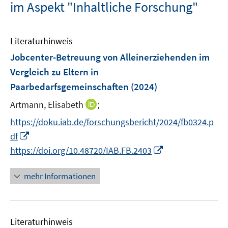
im Aspekt "Inhaltliche Forschung"
Literaturhinweis
Jobcenter-Betreuung von Alleinerziehenden im
Vergleich zu Eltern in
Paarbedarfsgemeinschaften
(2024)
I
Artmann, Elisabeth
;
n
https://doku.iab.de/forschungsbericht/2024/fb0324.p
n
I
df
e
n
I
https://doi.org/10.48720/IAB.FB.2403
u
n
n
e
e
n
mehr Informationen
m
u
e
F
e
u
e
m
e
n
F
Literaturhinweis
m
s