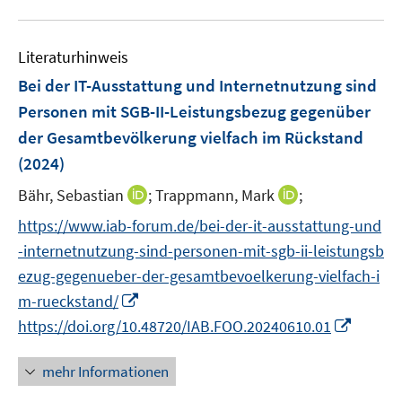
e
s
u
s
n
t
e
t
s
Literaturhinweis
e
m
e
t
r
F
r
Bei der IT-Ausstattung und Internetnutzung sind
e
ö
e
ö
r
Personen mit SGB-II-Leistungsbezug gegenüber
f
n
f
ö
der Gesamtbevölkerung vielfach im Rückstand
f
s
f
f
(2024)
n
t
n
f
e
e
e
I
I
n
Bähr, Sebastian
;
Trappmann, Mark
;
n
r
n
n
n
e
https://www.iab-forum.de/bei-der-it-ausstattung-und
ö
n
n
n
-internetnutzung-sind-personen-mit-sgb-ii-leistungsb
f
e
e
f
ezug-gegenueber-der-gesamtbevoelkerung-vielfach-i
u
u
n
I
m-rueckstand/
e
e
e
n
m
m
I
https://doi.org/10.48720/IAB.FOO.20240610.01
n
n
F
F
n
e
e
e
n
mehr Informationen
u
n
n
e