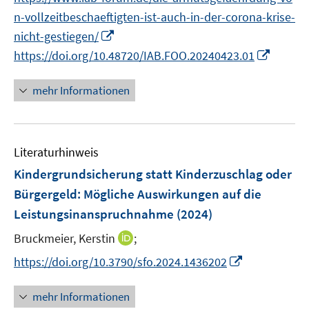
r
n
n
f
f
n-vollzeitbeschaeftigten-ist-auch-in-der-corona-krise-
ö
e
e
n
n
I
nicht-gestiegen/
f
u
u
e
e
n
I
f
https://doi.org/10.48720/IAB.FOO.20240423.01
e
e
n
n
n
n
n
m
m
e
n
e
F
F
mehr Informationen
u
e
n
e
e
e
u
n
n
m
e
s
s
F
Literaturhinweis
m
t
t
e
F
e
e
Kindergrundsicherung statt Kinderzuschlag oder
n
e
r
r
Bürgergeld: Mögliche Auswirkungen auf die
s
n
ö
ö
Leistungsinanspruchnahme
(2024)
t
s
f
f
e
t
I
Bruckmeier, Kerstin
f
;
f
r
e
n
n
n
I
https://doi.org/10.3790/sfo.2024.1436202
ö
r
n
e
e
n
f
ö
e
n
n
n
mehr Informationen
f
f
u