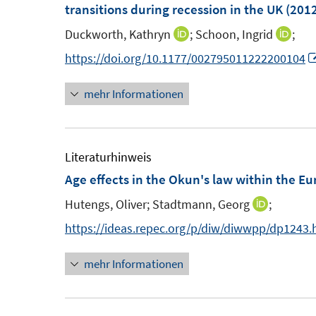
e
transitions during recession in the UK
(2012
n
Duckworth, Kathryn
;
Schoon, Ingrid
;
I
I
s
n
n
https://doi.org/10.1177/002795011222200104
t
n
n
e
mehr Informationen
e
e
r
u
u
ö
e
e
f
m
m
Literaturhinweis
f
F
F
Age effects in the Okun's law within the E
n
e
e
e
Hutengs, Oliver;
Stadtmann, Georg
;
I
n
n
n
n
https://ideas.repec.org/p/diw/diwwpp/dp1243.
s
s
n
t
t
mehr Informationen
e
e
e
u
r
r
e
ö
ö