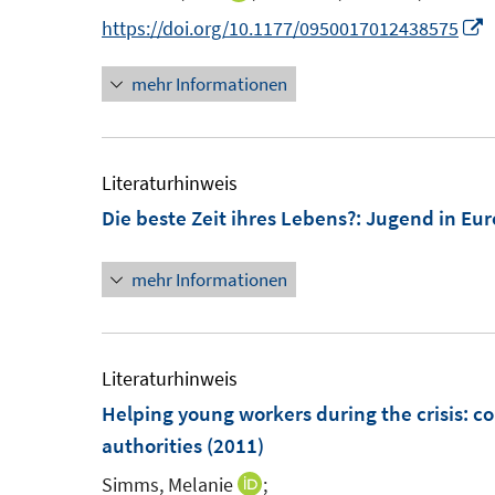
n
e
n
I
https://doi.org/10.1177/0950017012438575
s
n
n
n
t
mehr Informationen
e
n
e
u
e
r
e
u
ö
m
e
Literaturhinweis
f
F
Die beste Zeit ihres Lebens?
:
Jugend in Eu
f
e
F
n
n
e
mehr Informationen
e
s
n
n
t
s
e
t
Literaturhinweis
r
e
Helping young workers during the crisis
:
co
ö
r
authorities
(2011)
f
ö
Simms, Melanie
;
I
f
f