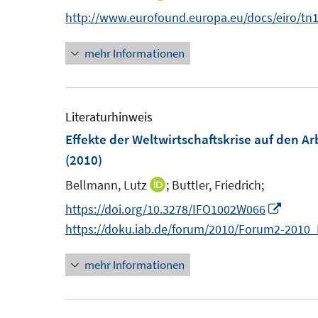
n
n
http://www.eurofound.europa.eu/docs/eiro/tn
f
n
e
n
mehr Informationen
e
n
e
u
n
e
m
Literaturhinweis
F
Effekte der Weltwirtschaftskrise auf den A
e
(2010)
n
Bellmann, Lutz
;
Buttler, Friedrich;
I
s
n
I
https://doi.org/10.3278/IFO1002W066
t
n
n
https://doku.iab.de/forum/2010/Forum2-2010_
e
e
n
r
mehr Informationen
u
e
ö
e
u
f
m
e
f