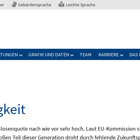
ter
Gebärdensprache
Leichte Sprache
LTUNGEN
GRAFIK UND DATEN
TEAM
KARRIERE
DAS 
gkeit
slosenquote nach wie vor sehr hoch. Laut EU-Kommission si
großen Teil dieser Generation droht durch fehlende Zukunft