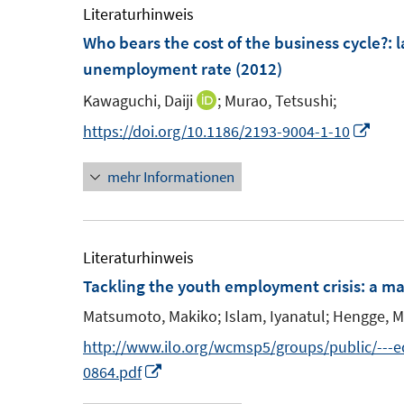
m
Literaturhinweis
f
f
F
Who bears the cost of the business cycle?
:
l
f
f
e
unemployment rate
(2012)
n
n
n
e
e
Kawaguchi, Daiji
;
Murao, Tetsushi;
I
s
n
n
n
I
https://doi.org/10.1186/2193-9004-1-10
t
n
n
e
mehr Informationen
e
n
r
u
e
ö
e
u
f
m
e
Literaturhinweis
f
F
m
Tackling the youth employment crisis
:
a ma
n
e
F
e
Matsumoto, Makiko;
Islam, Iyanatul;
Hengge, M
n
e
n
http://www.ilo.org/wcmsp5/groups/public/--
s
n
I
0864.pdf
t
s
n