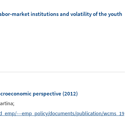
e
ö
m
abor-market institutions and volatility of the youth
f
F
f
e
n
n
e
s
n
t
e
r
ö
f
croeconomic perspective
(2012)
f
artina;
n
e
-ed_emp/---emp_policy/documents/publication/wcms_19
n