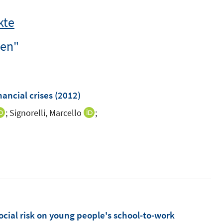
kte
ren"
ancial crises
(2012)
;
Signorelli, Marcello
;
I
I
n
n
I
n
n
n
e
e
n
u
u
e
e
e
u
m
m
e
F
F
m
ocial risk on young people's school-to-work