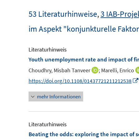
53 Literaturhinweise
,
3 IAB-Proje
im Aspekt "konjunkturelle Fakto
Literaturhinweis
Youth unemployment rate and impact of fin
Choudhry, Misbah Tanveer
;
Marelli, Enrico
I
n
https://doi.org/10.1108/01437721211212538
n
mehr Informationen
e
u
e
m
Literaturhinweis
F
Beating the odds
:
exploring the impact of s