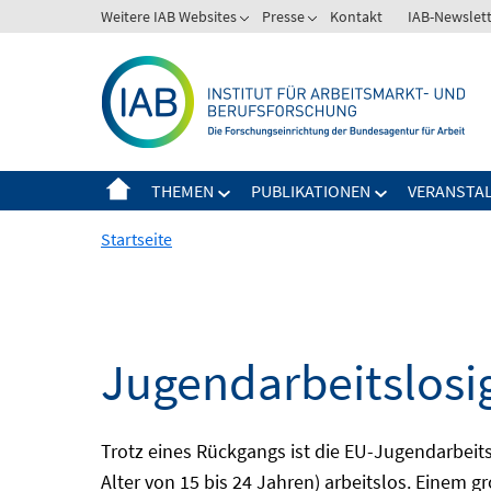
Springe
Weitere IAB Websites
Presse
Kontakt
IAB-Newslet
zum
Inhalt
THEMEN
PUBLIKATIONEN
VERANSTA
Startseite
Jugendarbeitslosi
Trotz eines Rückgangs ist die EU-Jugendarbeit
Alter von 15 bis 24 Jahren) arbeitslos. Einem 