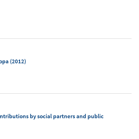
m
ropa
(2012)
ntributions by social partners and public