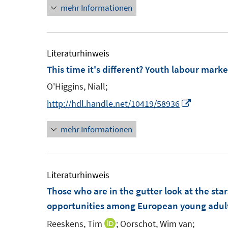
e
t
mehr Informationen
n
r
e
e
ö
r
u
f
ö
e
Literaturhinweis
f
f
m
This time it's different? Youth labour mark
n
f
F
e
O'Higgins, Niall;
n
e
n
e
I
http://hdl.handle.net/10419/58936
n
n
n
s
mehr Informationen
n
t
e
e
u
r
e
Literaturhinweis
ö
m
Those who are in the gutter look at the star
f
F
opportunities among European young adul
f
e
Reeskens, Tim
n
;
Oorschot, Wim van;
I