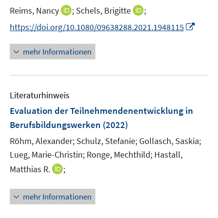
ö
e
n
f
I
I
Reims, Nancy
;
Schels, Brigitte
;
f
r
e
n
n
n
f
I
https://doi.org/10.1080/09638288.2021.1948115
ö
n
e
n
n
n
n
f
n
e
e
e
n
mehr Informationen
f
u
u
n
e
n
e
e
u
e
m
m
e
n
F
F
Literaturhinweis
m
e
e
F
Evaluation der Teilnehmendenentwicklung in
n
n
e
Berufsbildungswerken
(2022)
s
s
n
t
t
Röhm, Alexander;
Schulz, Stefanie;
Gollasch, Saskia;
s
e
e
t
Lueg, Marie-Christin;
Ronge, Mechthild;
Hastall,
r
r
e
I
Matthias R.
;
ö
ö
r
n
f
f
ö
n
mehr Informationen
f
f
f
e
n
n
f
u