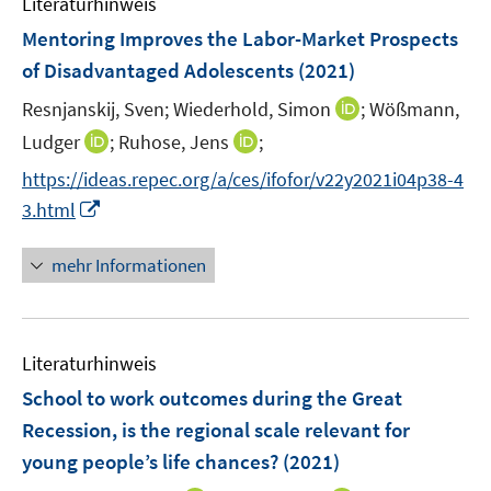
Literaturhinweis
m
s
n
n
F
Mentoring Improves the Labor-Market Prospects
t
s
s
e
e
of Disadvantaged Adolescents
(2021)
t
t
n
r
e
e
I
Resnjanskij, Sven;
Wiederhold, Simon
;
Wößmann,
s
ö
r
r
n
t
I
I
Ludger
;
Ruhose, Jens
;
f
ö
ö
n
e
n
n
f
f
f
https://ideas.repec.org/a/ces/ifofor/v22y2021i04p38-4
e
r
n
n
n
f
f
I
3.html
u
ö
e
e
e
n
n
n
e
f
u
u
n
e
e
n
mehr Informationen
m
f
e
e
n
n
e
F
n
m
m
u
e
e
F
F
e
n
n
e
e
Literaturhinweis
m
s
n
n
F
School to work outcomes during the Great
t
s
s
e
e
Recession, is the regional scale relevant for
t
t
n
r
e
e
young people’s life chances?
(2021)
s
ö
r
r