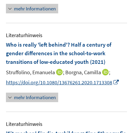
f
n
n
e
n
mehr Informationen
n
n
e
e
u
n
e
Literaturhinweis
m
F
Who is really 'left behind'? Half a century of
e
gender differences in the school-to-work
n
transitions of low-educated youth
(2021)
s
t
I
I
Struffolino, Emanuela
;
Borgna, Camilla
;
e
n
n
I
https://doi.org/10.1080/13676261.2020.1713308
r
n
n
n
ö
e
e
n
mehr Informationen
f
u
u
e
f
e
e
u
n
m
m
e
e
F
F
Literaturhinweis
m
n
e
e
F