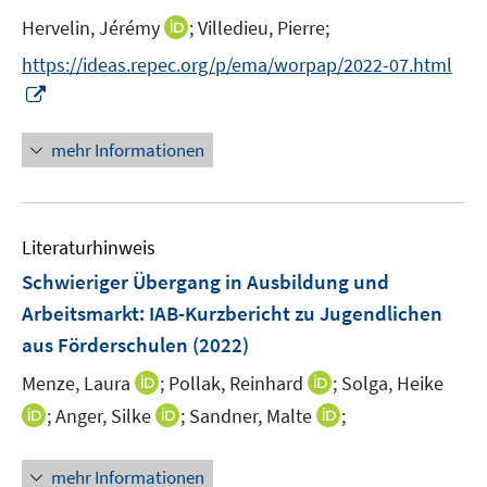
I
Hervelin, Jérémy
;
Villedieu, Pierre;
n
https://ideas.repec.org/p/ema/worpap/2022-07.html
n
I
e
n
u
n
mehr Informationen
e
e
m
u
F
e
e
Literaturhinweis
m
n
F
Schwieriger Übergang in Ausbildung und
s
e
Arbeitsmarkt
:
IAB-Kurzbericht zu Jugendlichen
t
n
e
aus Förderschulen
(2022)
s
r
t
I
I
Menze, Laura
;
Pollak, Reinhard
;
Solga, Heike
ö
e
n
n
I
I
I
;
Anger, Silke
;
Sandner, Malte
;
f
r
n
n
n
n
n
f
ö
e
e
n
n
n
n
mehr Informationen
f
u
u