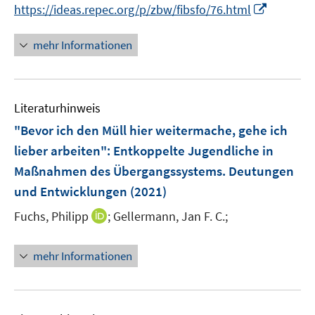
I
https://ideas.repec.org/p/zbw/fibsfo/76.html
f
e
n
f
u
n
n
mehr Informationen
e
e
e
m
u
n
F
e
e
Literaturhinweis
m
n
F
"Bevor ich den Müll hier weitermache, gehe ich
s
e
lieber arbeiten"
:
Entkoppelte Jugendliche in
t
n
e
Maßnahmen des Übergangssystems. Deutungen
s
r
und Entwicklungen
(2021)
t
ö
e
I
Fuchs, Philipp
;
Gellermann, Jan F. C.;
f
r
n
f
ö
n
n
mehr Informationen
f
e
e
f
u
n
n
e
e