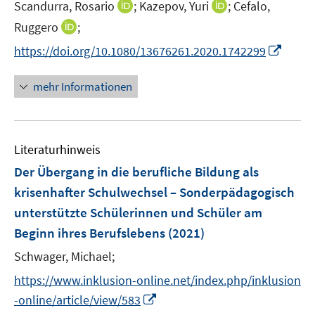
t
I
I
Scandurra, Rosario
;
Kazepov, Yuri
;
Cefalo,
f
ö
ö
e
n
n
f
I
Ruggero
;
f
f
r
n
n
n
n
f
f
I
https://doi.org/10.1080/13676261.2020.1742299
ö
e
e
e
n
n
n
n
f
u
u
n
e
e
e
n
mehr Informationen
f
e
e
u
n
n
e
n
m
m
e
u
e
F
F
m
e
n
e
e
F
Literaturhinweis
m
n
n
e
F
Der Übergang in die berufliche Bildung als
s
s
n
e
t
t
krisenhafter Schulwechsel – Sonderpädagogisch
s
n
e
e
unterstützte Schülerinnen und Schüler am
t
s
r
r
e
Beginn ihres Berufslebens
(2021)
t
ö
ö
r
e
Schwager, Michael;
f
f
ö
r
f
f
f
https://www.inklusion-online.net/index.php/inklusion
ö
n
n
f
I
-online/article/view/583
f
e
e
n
n