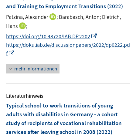
e
and Training to Employment Transitions
(2022)
t
t
n
e
e
I
Patzina, Alexander
;
Barabasch, Anton;
Dietrich,
s
r
r
n
t
I
Hans
;
ö
ö
n
e
n
f
I
f
https://doi.org/10.48720/IAB.DP.2202
e
r
n
f
n
f
https://doku.iab.de/discussionpapers/2022/dp0222.pd
u
ö
e
n
n
n
I
e
f
f
u
e
e
e
n
m
f
e
n
u
n
n
F
n
mehr Informationen
m
e
e
e
e
F
m
u
n
n
e
F
e
s
n
e
Literaturhinweis
m
t
s
n
F
e
Typical school-to-work transitions of young
t
s
e
r
e
adults with disabilities in Germany - a cohort
t
n
ö
r
study of recipients of vocational rehabilitation
e
s
f
ö
r
services after leaving school in 2008
(2022)
t
f
f