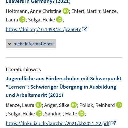
Leavers in Germany?
(2021)
t
ö
e
I
Holtmann, Anne Christine
;
Ehlert, Martin;
Menze,
f
r
n
f
I
I
Laura
;
Solga, Heike
;
ö
n
n
n
n
I
f
https://doi.org/10.1093/esr/jcaa047
e
e
n
n
n
f
u
n
e
e
n
n
mehr Informationen
e
u
u
e
e
m
e
e
u
n
F
m
m
e
e
F
F
Literaturhinweis
m
n
e
e
F
Jugendliche aus Förderschulen mit Schwerpunkt
s
n
n
e
t
"Lernen": Schwieriger Übergang in Ausbildung
s
s
n
e
und Arbeitsmarkt
t
(2021)
t
s
r
e
e
t
I
I
Menze, Laura
;
Anger, Silke
;
Pollak, Reinhard
ö
r
r
e
n
n
I
I
I
;
Solga, Heike
;
Sandner, Malte
f
;
ö
ö
r
n
n
n
n
n
f
f
f
I
https://doku.iab.de/kurzber/2021/kb2021-22.pdf
ö
e
e
n
n
n
n