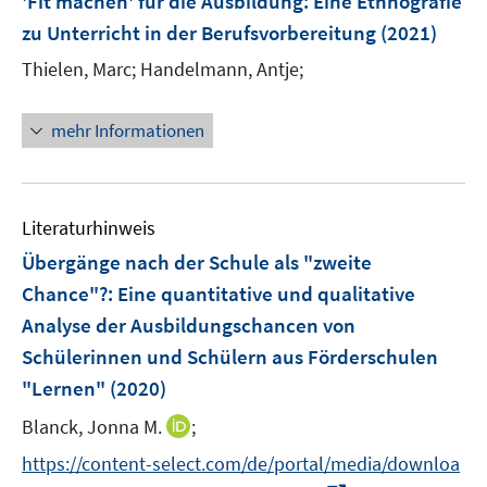
'Fit machen' für die Ausbildung
:
Eine Ethnografie
n
n
e
zu Unterricht in der Berufsvorbereitung
(2021)
s
s
n
t
t
Thielen, Marc;
Handelmann, Antje;
s
e
e
t
r
r
e
mehr Informationen
ö
ö
r
f
f
ö
f
f
f
n
n
Literaturhinweis
f
e
e
n
Übergänge nach der Schule als "zweite
n
n
e
Chance"?
:
Eine quantitative und qualitative
n
Analyse der Ausbildungschancen von
Schülerinnen und Schülern aus Förderschulen
"Lernen"
(2020)
I
Blanck, Jonna M.
;
n
https://content-select.com/de/portal/media/downloa
n