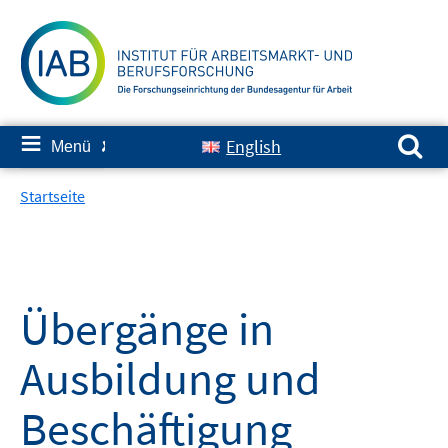
Springe
zum
Inhalt
Suchen nach:
≡
English
Menü
✘
Startseite
Übergänge in
Ausbildung und
Beschäftigung