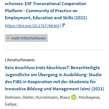
e
schemes
:
ESF Transnational Cooperation
s
r
Platform - Community of Practice on
t
ö
e
Employment, Education and Skills
(2022)
f
r
I
https://doi.org/10.2767/48360
f
ö
n
n
f
n
e
mehr Informationen
f
e
n
n
u
e
e
n
Literaturhinweis
m
F
Kein Anschluss trotz Abschluss?! Benachteiligte
e
Jugendliche am Übergang in Ausbildung
:
Studie
n
des FiBS in Kooperation mit der Akademie für
s
Innovative Bildung und Management (aim)
(2021)
t
e
I
Dohmen, Dieter;
Hurrelmann, Klaus
;
Yelubayeva,
r
n
Galiya;
ö
n