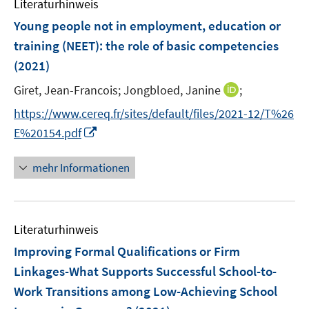
m
Literaturhinweis
n
F
Young people not in employment, education or
e
training (NEET): the role of basic competencies
n
(2021)
s
t
I
Giret, Jean-Francois;
Jongbloed, Janine
;
e
n
https://www.cereq.fr/sites/default/files/2021-12/T%26
r
n
I
E%20154.pdf
ö
e
n
f
u
n
f
mehr Informationen
e
e
n
m
u
e
F
e
n
e
Literaturhinweis
m
n
F
Improving Formal Qualifications or Firm
s
e
Linkages-What Supports Successful School-to-
t
n
e
Work Transitions among Low-Achieving School
s
r