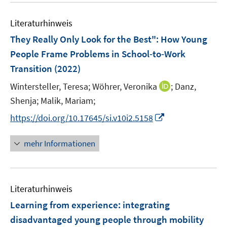
e
e
n
e
n
n
e
m
Literaturhinweis
n
F
They Really Only Look for the Best": How Young
e
People Frame Problems in School‐to‐Work
n
Transition
(2022)
s
t
I
Wintersteller, Teresa;
Wöhrer, Veronika
;
Danz,
e
n
Shenja;
Malik, Mariam;
r
n
I
https://doi.org/10.17645/si.v10i2.5158
ö
e
n
f
u
n
f
mehr Informationen
e
e
n
m
u
e
F
e
n
e
Literaturhinweis
m
n
F
Learning from experience: integrating
s
e
disadvantaged young people through mobility
t
n