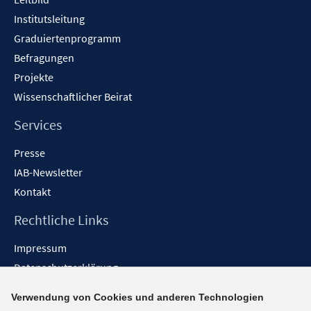
n
Institutsleitung
Graduiertenprogramm
Befragungen
Projekte
Wissenschaftlicher Beirat
Services
Presse
IAB-Newsletter
Kontakt
Rechtliche Links
Impressum
Datenschutzerklärung
Erklärung zur Barrierefreiheit
Verwendung von Cookies und anderen Technologien
Barrieren melden