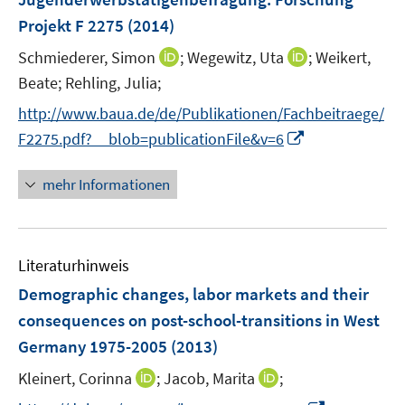
Projekt F 2275
(2014)
I
I
Schmiederer, Simon
;
Wegewitz, Uta
;
Weikert,
n
n
Beate;
Rehling, Julia;
n
n
http://www.baua.de/de/Publikationen/Fachbeitraege/
e
e
I
F2275.pdf?__blob=publicationFile&v=6
u
u
n
e
e
n
mehr Informationen
m
m
e
F
F
u
e
e
e
n
n
Literaturhinweis
m
s
s
F
Demographic changes, labor markets and their
t
t
e
e
e
consequences on post-school-transitions in West
n
r
r
Germany 1975-2005
(2013)
s
ö
ö
t
I
I
Kleinert, Corinna
;
Jacob, Marita
;
f
f
e
n
n
f
f