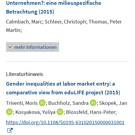
t
Unternehmen?
:
eine milieuspezifische
s
s
s
n
e
t
t
t
Betrachtung
(2015)
s
r
e
e
e
t
Calmbach, Marc;
Schleer, Christoph;
Thomas, Peter
ö
r
r
r
e
Martin;
f
ö
ö
ö
r
f
f
f
f
ö
n
f
f
f
mehr Informationen
f
e
n
n
n
f
n
e
e
e
n
n
n
n
e
Literaturhinweis
n
Gender inequalities at labor market entry
:
a
comparative view from eduLIFE project
(2015)
I
I
Triventi, Moris
;
Buchholz, Sandra
;
Skopek, Jan
n
n
I
I
;
Kosyakova, Yuliya
;
Blossfeld, Hans-Peter;
n
n
n
n
https://doi.org/10.1108/S0195-631020150000031001
e
e
n
n
I
u
u
e
e