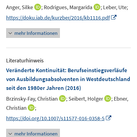
r
e
I
I
Anger, Silke
;
Rodrigues, Margarida
;
Leber, Ute;
ö
r
n
n
f
I
https://doku.iab.de/kurzber/2016/kb1116.pdf
ö
n
n
f
n
f
e
e
n
n
mehr Informationen
f
u
u
e
e
n
e
e
n
u
e
m
m
e
n
F
F
Literaturhinweis
m
e
e
F
Veränderte Kontinuität
:
Berufseinstiegsverläufe
n
n
e
von Ausbildungsabsolventen in Westdeutschland
s
s
n
seit den 1980er Jahren
t
(2016)
t
s
e
e
t
I
I
Brzinsky-Fay, Christian
;
Seibert, Holger
;
Ebner,
r
r
e
n
n
I
Christian
;
ö
ö
r
n
n
n
f
f
I
https://doi.org/10.1007/s11577-016-0358-5
ö
e
e
n
f
f
n
f
u
u
e
n
n
n
mehr Informationen
f
e
e
u