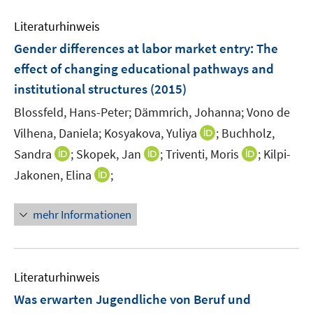
e
Literaturhinweis
m
F
Gender differences at labor market entry
:
The
e
effect of changing educational pathways and
n
institutional structures
(2015)
s
t
Blossfeld, Hans-Peter;
Dämmrich, Johanna;
Vono de
e
I
Vilhena, Daniela;
Kosyakova, Yuliya
;
Buchholz,
r
n
I
I
I
Sandra
;
Skopek, Jan
;
Triventi, Moris
;
Kilpi-
ö
n
n
n
n
I
Jakonen, Elina
;
f
e
n
n
n
n
f
u
e
e
e
n
n
mehr Informationen
e
u
u
u
e
e
m
e
e
e
u
n
F
m
m
m
e
e
F
F
F
m
Literaturhinweis
n
e
e
e
F
Was erwarten Jugendliche von Beruf und
s
n
n
n
e