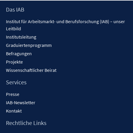
Footer
Das IAB
Inhalt
Institut für Arbeitsmarkt- und Berufsforschung (IAB) – unser
Leitbild
Institutsleitung
Graduiertenprogramm
Befragungen
Projekte
Wissenschaftlicher Beirat
Services
Presse
IAB-Newsletter
Kontakt
Rechtliche Links