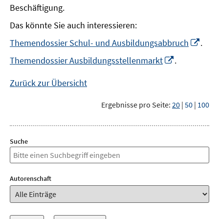
Beschäftigung.
Das könnte Sie auch interessieren:
In
Themendossier Schul- und Ausbildungsabbruch
.
neu
In
Themendossier Ausbildungsstellenmarkt
.
Fens
neuem
öffn
Fenster
Zurück zur Übersicht
öffnen
Ergebnisse pro Seite:
20
|
50
|
100
Suche
Autorenschaft