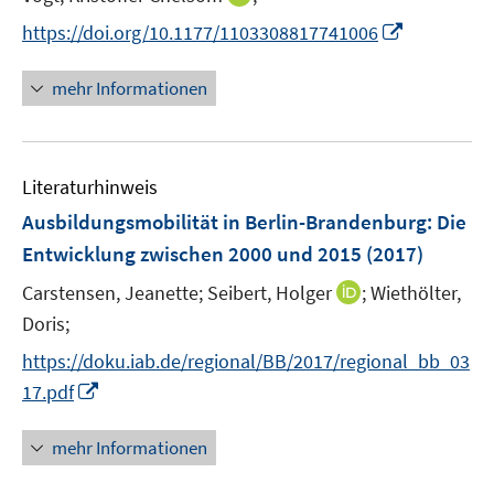
n
I
https://doi.org/10.1177/1103308817741006
n
n
e
n
mehr Informationen
u
e
e
u
m
e
F
Literaturhinweis
m
e
F
Ausbildungsmobilität in Berlin-Brandenburg
:
Die
n
e
Entwicklung zwischen 2000 und 2015
(2017)
s
n
t
I
Carstensen, Jeanette;
Seibert, Holger
;
Wiethölter,
s
e
n
t
Doris;
r
n
e
https://doku.iab.de/regional/BB/2017/regional_bb_03
ö
e
r
I
f
17.pdf
u
ö
n
f
e
f
n
n
mehr Informationen
m
f
e
e
F
n