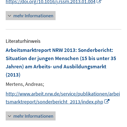
I
https://doi.org/10.1016/j.rssm.2013.01.004
r
n
n
n
n
n
ö
e
e
e
e
n
mehr Informationen
f
u
u
n
n
e
f
e
e
u
n
m
m
e
e
F
F
Literaturhinweis
m
n
e
e
F
Arbeitsmarktreport NRW 2013
:
Sonderbericht:
n
n
e
Situation der jungen Menschen (15 bis unter 35
s
s
n
Jahren) am Arbeits- und Ausbildungsmarkt
t
t
s
e
e
(2013)
t
r
r
e
Mertens, Andreas;
ö
ö
r
f
f
http://www.arbeit.nrw.de/service/publikationen/arbei
ö
f
f
I
tsmarktreport/sonderbericht_2013/index.php
f
n
n
n
f
e
e
n
mehr Informationen
n
n
n
e
e