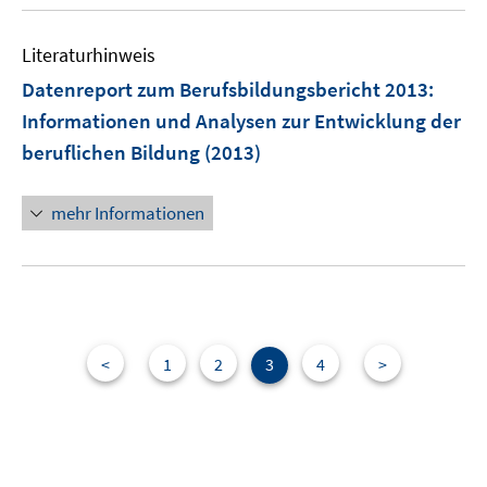
u
n
e
Literaturhinweis
m
F
Datenreport zum Berufsbildungsbericht 2013
:
e
Informationen und Analysen zur Entwicklung der
n
beruflichen Bildung
(2013)
s
t
e
mehr Informationen
r
ö
f
f
n
<
1
2
3
4
>
e
n