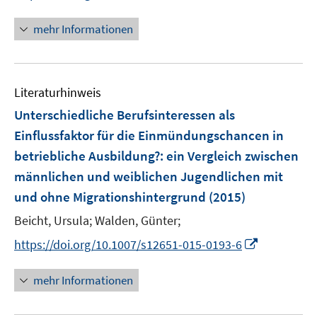
r
n
n
ö
e
n
mehr Informationen
f
n
e
f
u
n
e
e
Literaturhinweis
m
n
F
Unterschiedliche Berufsinteressen als
e
Einflussfaktor für die Einmündungschancen in
n
betriebliche Ausbildung?
:
ein Vergleich zwischen
s
männlichen und weiblichen Jugendlichen mit
t
e
und ohne Migrationshintergrund
(2015)
r
Beicht, Ursula;
Walden, Günter;
ö
I
https://doi.org/10.1007/s12651-015-0193-6
f
n
f
n
n
mehr Informationen
e
e
u
n