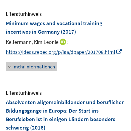
u
n
e
e
e
n
n
Literaturhinweis
m
s
F
Minimum wages and vocational training
t
e
e
incentives in Germany
(2017)
n
r
I
Kellermann, Kim Leonie
;
s
ö
n
t
I
f
https://ideas.repec.org/p/iaa/dpaper/201708.html
n
e
n
f
e
r
n
n
mehr Informationen
u
ö
e
e
e
f
u
n
m
f
e
F
n
Literaturhinweis
m
e
e
F
Absolventen allgemeinbildender und beruflicher
n
n
e
Bildungsgänge in Europa: Der Start ins
s
n
Berufsleben ist in einigen Ländern besonders
t
s
e
schwierig
(2016)
t