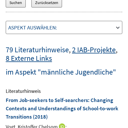
ASPEKT AUSWÄHLEN:
79 Literaturhinweise
,
2 IAB-Projekte
,
8 Externe Links
im Aspekt "männliche Jugendliche"
Literaturhinweis
From Job-seekers to Self-searchers
:
Changing
Contexts and Understandings of School-to-work
Transitions
(2018)
I
Vogt, Kristoffer Chelsom
;