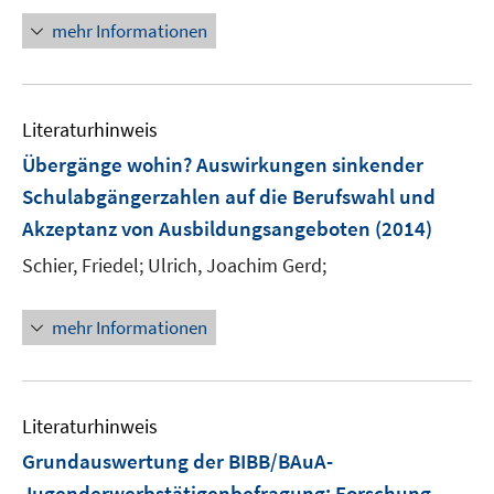
ö
r
mehr Informationen
f
ö
f
f
n
f
e
n
Literaturhinweis
n
e
Übergänge wohin? Auswirkungen sinkender
n
Schulabgängerzahlen auf die Berufswahl und
Akzeptanz von Ausbildungsangeboten
(2014)
Schier, Friedel;
Ulrich, Joachim Gerd;
mehr Informationen
Literaturhinweis
Grundauswertung der BIBB/BAuA-
Jugenderwerbstätigenbefragung
:
Forschung