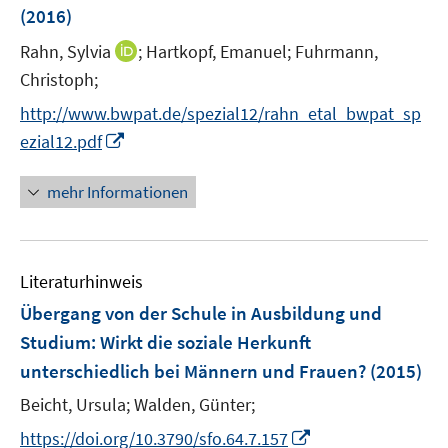
(2016)
t
e
I
Rahn, Sylvia
;
Hartkopf, Emanuel;
Fuhrmann,
r
n
Christoph;
ö
n
http://www.bwpat.de/spezial12/rahn_etal_bwpat_sp
f
e
I
f
ezial12.pdf
u
n
n
e
n
e
mehr Informationen
m
e
n
F
u
e
e
n
Literaturhinweis
m
s
F
Übergang von der Schule in Ausbildung und
t
e
e
Studium: Wirkt die soziale Herkunft
n
r
unterschiedlich bei Männern und Frauen?
(2015)
s
ö
t
Beicht, Ursula;
Walden, Günter;
f
e
f
I
https://doi.org/10.3790/sfo.64.7.157