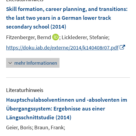
F
Skill formation, career planning, and transitions
:
e
the last two years in a German lower track
n
secondary school
(2014)
s
t
I
Fitzenberger, Bernd
;
Licklederer, Stefanie;
e
n
I
https://doku.iab.de/externe/2014/k140408r07.pdf
r
n
n
ö
e
n
mehr Informationen
f
u
e
f
e
u
n
m
e
e
F
Literaturhinweis
m
n
e
F
Hauptschulabsolventinnen und -absolventen im
n
e
Übergangssystem
:
Ergebnisse aus einer
s
n
Längsschnittstudie
(2014)
t
s
e
t
Geier, Boris;
Braun, Frank;
r
e