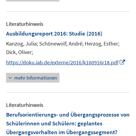
e
e
e
n
m
m
e
n
n
u
e
F
F
m
e
n
e
e
F
Literaturhinweis
m
n
n
e
F
Ausbildungsreport 2016
:
Studie
(2016)
s
s
n
e
t
t
Kanzog, Julia;
s
Schönewolf, André;
Herzog, Esther;
n
e
e
t
Dick, Oliver;
s
r
r
e
t
I
https://doku.iab.de/externe/2016/k160916r18.pdf
ö
ö
r
e
n
f
f
ö
r
n
mehr Informationen
f
f
f
ö
e
n
n
f
f
u
e
e
n
f
e
n
n
e
n
Literaturhinweis
m
n
e
F
Berufsorientierungs- und Übergangsprozesse von
n
e
Schülerinnen und Schülern
:
geplantes
n
Übergangsverhalten im Übergangssegment?
s