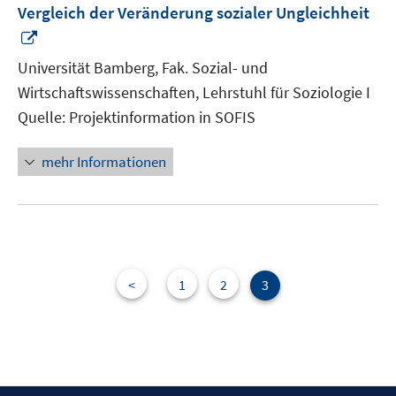
Vergleich der Veränderung sozialer Ungleichheit
In
neuem
Universität Bamberg, Fak. Sozial- und
Fenster
Wirtschaftswissenschaften, Lehrstuhl für Soziologie I
öffnen
Quelle: Projektinformation in SOFIS
mehr Informationen
<
1
2
3