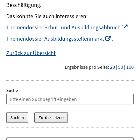
Beschäftigung.
Das könnte Sie auch interessieren:
In
Themendossier Schul- und Ausbildungsabbruch
.
neu
In
Themendossier Ausbildungsstellenmarkt
.
Fens
neuem
öffn
Fenster
Zurück zur Übersicht
öffnen
Ergebnisse pro Seite:
20
|
50
|
100
Suche