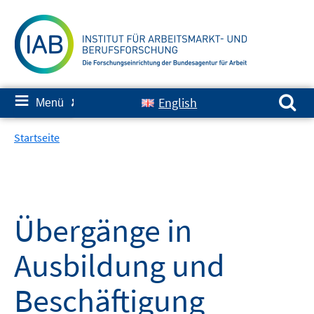
Springe
zum
Inhalt
Suchen nach:
≡
English
Menü
✘
Startseite
Übergänge in
Ausbildung und
Beschäftigung