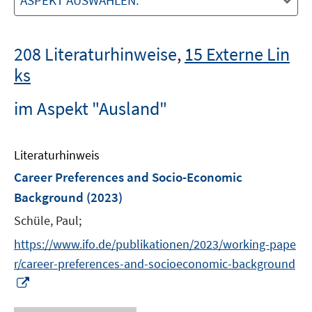
ASPEKT AUSWÄHLEN:
208 Literaturhinweise
,
15 Externe Lin
ks
im Aspekt "Ausland"
Literaturhinweis
Career Preferences and Socio-Economic
Background
(2023)
Schüle, Paul;
https://www.ifo.de/publikationen/2023/working-pape
r/career-preferences-and-socioeconomic-background
I
n