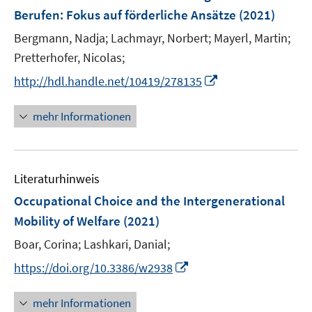
e
Berufen
:
Fokus auf förderliche Ansätze
(2021)
n
Bergmann, Nadja;
Lachmayr, Norbert;
Mayerl, Martin;
s
t
Pretterhofer, Nicolas;
e
I
http://hdl.handle.net/10419/278135
r
n
ö
n
mehr Informationen
f
e
f
u
n
e
e
Literaturhinweis
m
n
F
Occupational Choice and the Intergenerational
e
Mobility of Welfare
(2021)
n
Boar, Corina;
Lashkari, Danial;
s
t
I
https://doi.org/10.3386/w2938
e
n
r
n
mehr Informationen