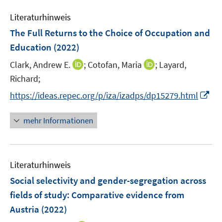
m
m
e
n
n
e
e
F
F
Literaturhinweis
m
n
n
e
e
F
The Full Returns to the Choice of Occupation and
s
n
n
e
t
Education
(2022)
s
s
n
e
t
t
I
I
Clark, Andrew E.
;
Cotofan, Maria
;
Layard,
s
r
e
e
n
n
t
Richard;
ö
r
r
n
n
e
f
I
https://ideas.repec.org/p/iza/izadps/dp15279.html
ö
ö
e
e
r
f
n
f
f
u
u
ö
n
n
f
mehr Informationen
f
e
e
f
e
e
n
n
m
m
f
n
u
e
e
F
F
n
e
n
n
e
e
e
Literaturhinweis
m
n
n
n
F
Social selectivity and gender-segregation across
s
s
e
fields of study: Comparative evidence from
t
t
n
e
e
Austria
(2022)
s
r
r