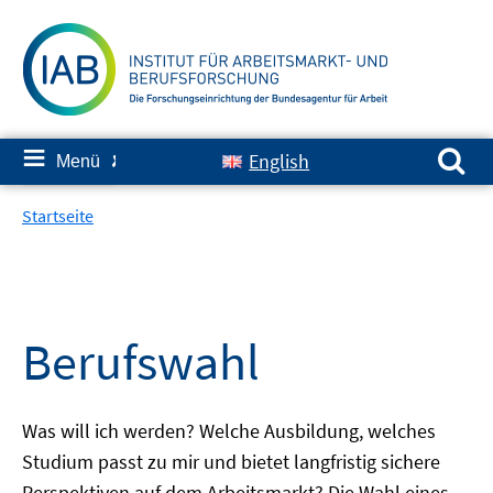
Springe
zum
Inhalt
Suchen nach:
≡
English
Menü
✘
Startseite
Berufswahl
Was will ich werden? Welche Ausbildung, welches
Studium passt zu mir und bietet langfristig sichere
Perspektiven auf dem Arbeitsmarkt? Die Wahl eines