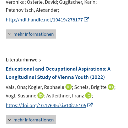
e
Veronika;
Österle, David;
Gugitscher, Karin;
f
f
r
Petanovitsch, Alexander;
f
f
ö
n
n
I
http://hdl.handle.net/10419/278177
f
e
e
n
f
n
n
n
mehr Informationen
n
e
e
u
n
e
Literaturhinweis
m
F
Educational and Occupational Aspirations: A
e
Longitudinal Study of Vienna Youth
(2022)
n
I
I
Vals, Ona;
Kogler, Raphaela
;
Schels, Brigitte
;
s
n
n
t
I
I
Vogl, Susanne
;
Astleithner, Franz
;
n
n
e
n
n
I
https://doi.org/10.17645/si.v10i2.5105
e
e
r
n
n
n
u
u
ö
e
e
n
mehr Informationen
e
e
f
u
u
e
m
m