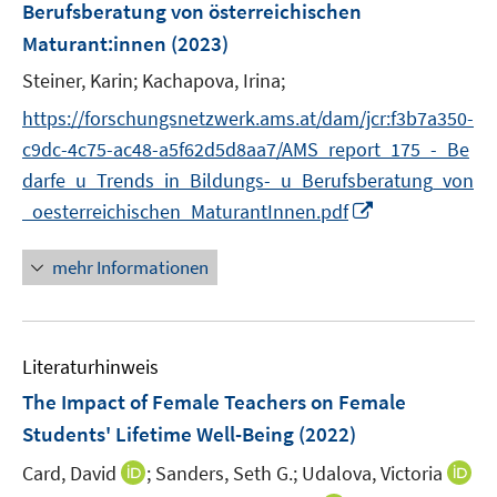
Berufsberatung von österreichischen
s
n
Maturant:innen
(2023)
t
s
e
t
Steiner, Karin;
Kachapova, Irina;
r
e
https://forschungsnetzwerk.ams.at/dam/jcr:f3b7a350-
ö
r
c9dc-4c75-ac48-a5f62d5d8aa7/AMS_report_175_-_Be
f
ö
f
darfe_u_Trends_in_Bildungs-_u_Berufsberatung_von
f
n
I
_oesterreichischen_MaturantInnen.pdf
f
e
n
n
n
n
e
mehr Informationen
e
n
u
e
Literaturhinweis
m
F
The Impact of Female Teachers on Female
e
Students' Lifetime Well-Being
(2022)
n
I
Card, David
;
Sanders, Seth G.;
Udalova, Victoria
s