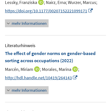
t
I
Lessky, Franziska
;
Nairz, Erna;
Wurzer, Marcus;
ö
ö
e
n
I
f
f
https://doi.org/10.1177/00207152221099171
r
n
n
f
f
ö
e
n
n
n
mehr Informationen
f
u
e
e
e
f
e
u
n
n
n
m
e
e
F
Literaturhinweis
m
n
e
F
The effect of gender norms on gender-based
n
e
sorting across occupations
(2022)
s
n
t
I
I
Marcén, Miriam
;
Morales, Marina
;
s
e
n
n
t
I
http://hdl.handle.net/10419/264143
r
n
n
e
n
ö
e
e
r
n
mehr Informationen
f
u
u
ö
e
f
e
e
f
u
n
m
m
f
e
e
F
F