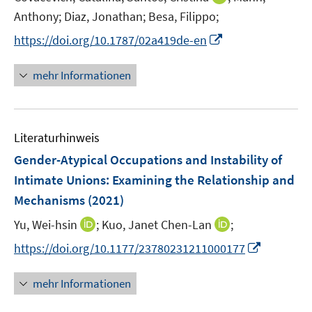
n
e
t
n
Anthony;
Diaz, Jonathan;
Besa, Filippo;
s
r
e
n
t
I
https://doi.org/10.1787/02a419de-en
ö
r
e
e
n
f
ö
u
r
n
f
mehr Informationen
f
e
ö
e
n
f
m
f
u
e
n
F
f
e
n
e
e
n
Literaturhinweis
m
n
n
e
F
Gender-Atypical Occupations and Instability of
s
n
e
Intimate Unions: Examining the Relationship and
t
n
e
Mechanisms
(2021)
s
r
t
I
I
Yu, Wei-hsin
;
Kuo, Janet Chen-Lan
;
ö
e
n
n
I
f
https://doi.org/10.1177/23780231211000177
r
n
n
n
f
ö
e
e
n
n
mehr Informationen
f
u
u
e
e
f
e
e