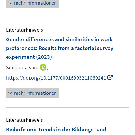
n
mehr Informationen
e
u
e
Literaturhinweis
m
F
Gender differences and similarities in work
e
preferences: Results from a factorial survey
n
experiment
(2023)
s
t
I
Seehuus, Sara
;
e
n
I
https://doi.org/10.1177/00016993211060241
r
n
n
ö
e
n
mehr Informationen
f
u
e
f
e
u
n
m
e
e
F
Literaturhinweis
m
n
e
F
Bedarfe und Trends in der Bildungs- und
n
e