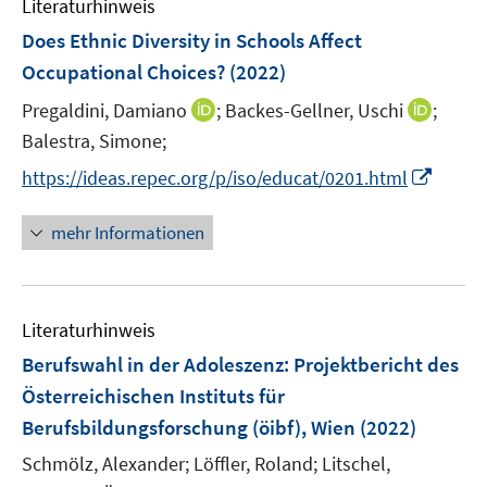
n
Literaturhinweis
m
n
e
e
e
F
Does Ethnic Diversity in Schools Affect
n
n
n
e
Occupational Choices?
(2022)
s
s
n
t
t
I
I
Pregaldini, Damiano
;
Backes-Gellner, Uschi
;
s
e
e
n
n
t
Balestra, Simone;
r
r
n
n
e
I
https://ideas.repec.org/p/iso/educat/0201.html
ö
ö
e
e
r
n
f
f
u
u
ö
n
mehr Informationen
f
f
e
e
f
e
n
n
m
m
f
u
e
e
F
F
n
e
n
n
e
e
e
Literaturhinweis
m
n
n
n
F
Berufswahl in der Adoleszenz
:
Projektbericht des
s
s
e
Österreichischen Instituts für
t
t
n
e
e
Berufsbildungsforschung (öibf), Wien
(2022)
s
r
r
t
Schmölz, Alexander;
Löffler, Roland;
Litschel,
ö
ö