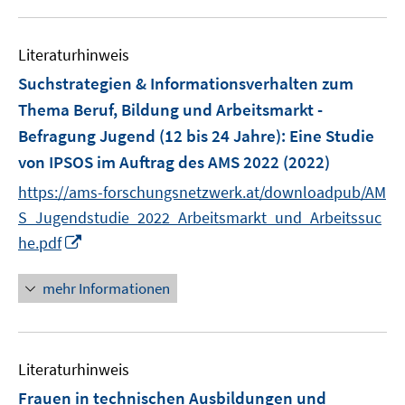
f
e
e
u
F
F
n
m
m
e
e
e
e
F
F
Literaturhinweis
m
n
n
n
e
e
F
Suchstrategien & Informationsverhalten zum
s
s
n
n
e
t
t
Thema Beruf, Bildung und Arbeitsmarkt -
s
s
n
e
e
Befragung Jugend (12 bis 24 Jahre)
t
:
t
Eine Studie
s
r
r
e
e
von IPSOS im Auftrag des AMS 2022
(2022)
t
ö
ö
r
r
e
https://ams-forschungsnetzwerk.at/downloadpub/AM
f
f
ö
ö
r
f
f
S_Jugendstudie_2022_Arbeitsmarkt_und_Arbeitssuc
f
f
ö
n
n
I
he.pdf
f
f
f
e
e
n
n
n
f
n
n
n
e
e
mehr Informationen
n
e
n
n
e
u
n
e
Literaturhinweis
m
F
Frauen in technischen Ausbildungen und