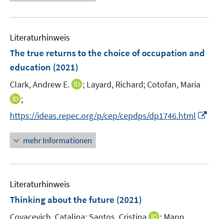
ö
e
f
u
f
e
n
Literaturhinweis
m
e
F
The true returns to the choice of occupation and
n
e
education
(2021)
n
I
Clark, Andrew E.
;
Layard, Richard;
Cotofan, Maria
s
n
t
I
;
n
e
n
I
https://ideas.repec.org/p/cep/cepdps/dp1746.html
e
r
n
n
u
ö
e
n
mehr Informationen
e
f
u
e
m
f
e
u
F
n
m
e
e
e
F
Literaturhinweis
m
n
n
e
F
Thinking about the future
(2021)
s
n
e
t
s
I
Covacevich, Catalina;
Santos, Cristina
;
Mann,