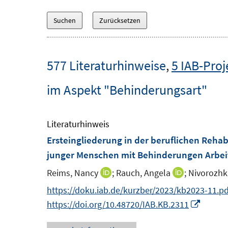
577 Literaturhinweise
,
5 IAB-Proj
im Aspekt "Behinderungsart"
Literaturhinweis
Ersteingliederung in der beruflichen Rehabi
junger Menschen mit Behinderungen Arbei
Reims, Nancy
;
Rauch, Angela
;
Nivorozhk
I
I
n
n
https://doku.iab.de/kurzber/2023/kb2023-11.pd
n
n
I
https://doi.org/10.48720/IAB.KB.2311
e
e
n