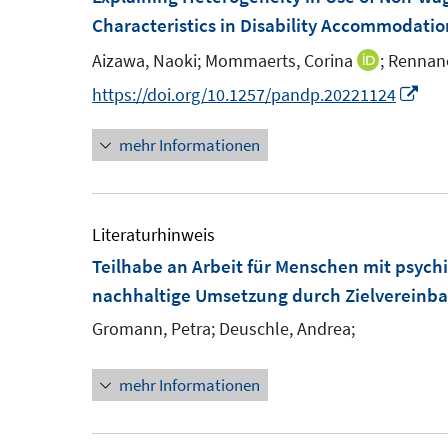
f
Characteristics in Disability Accommodatio
f
Aizawa, Naoki;
Mommaerts, Corina
;
Rennane
I
n
n
e
I
https://doi.org/10.1257/pandp.20221124
n
n
n
mehr Informationen
e
n
u
e
e
u
m
e
Literaturhinweis
F
m
Teilhabe an Arbeit für Menschen mit psyc
e
F
nachhaltige Umsetzung durch Zielvereinb
n
e
Gromann, Petra;
Deuschle, Andrea;
s
n
t
s
mehr Informationen
e
t
r
e