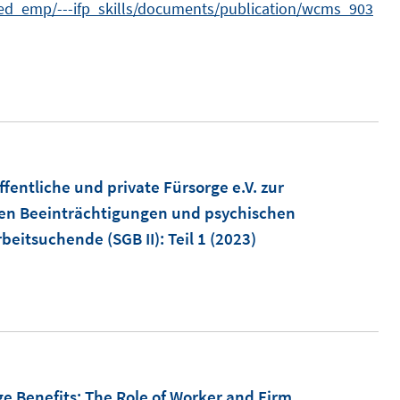
n
-ed_emp/---ifp_skills/documents/publication/wcms_903
n
s
t
e
r
ö
f
entliche und private Fürsorge e.V. zur
f
hen Beeinträchtigungen und psychischen
n
beitsuchende (SGB II)
:
Teil 1
(2023)
e
n
e Benefits: The Role of Worker and Firm