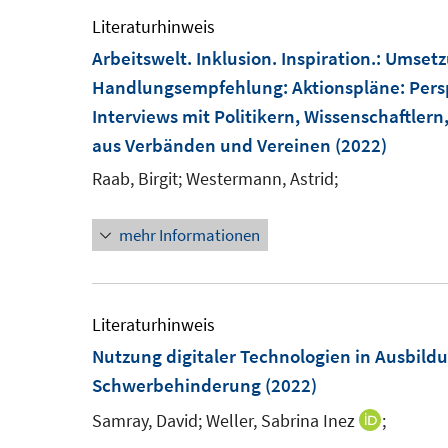
ö
r
Literaturhinweis
f
ö
Arbeitswelt. Inklusion. Inspiration.
:
Umsetz
f
f
Handlungsempfehlung: Aktionspläne: Perspe
n
f
Interviews mit Politikern, Wissenschaftlern
e
n
aus Verbänden und Vereinen
(2022)
n
e
n
Raab, Birgit;
Westermann, Astrid;
mehr Informationen
Literaturhinweis
Nutzung digitaler Technologien in Ausbil
Schwerbehinderung
(2022)
Samray, David;
Weller, Sabrina Inez
;
I