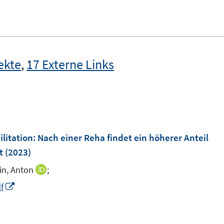
ekte
,
17 Externe Links
litation: Nach einer Reha findet ein höherer Anteil
t
(2023)
in, Anton
;
I
n
I
f
n
n
e
n