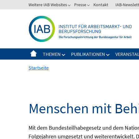
Springe
Weitere IAB Websites
Presse
Kontakt
IAB-Newslet
zum
Inhalt
THEMEN
PUBLIKATIONEN
VERANSTA
Startseite
Menschen mit Behi
Mit dem Bundesteilhabegesetz und dem Nation
Folgejahren umgesetzt und weiterentwickelt. D