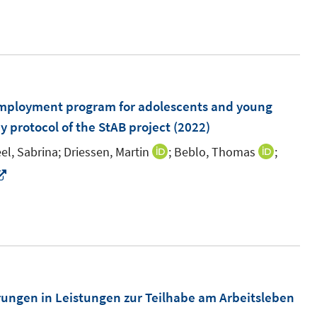
employment program for adolescents and young
y protocol of the StAB project
(2022)
el, Sabrina;
Driessen, Martin
;
Beblo, Thomas
;
I
I
n
n
I
n
n
n
e
e
n
u
u
e
e
e
u
m
m
e
F
F
m
ngen in Leistungen zur Teilhabe am Arbeitsleben
e
e
F