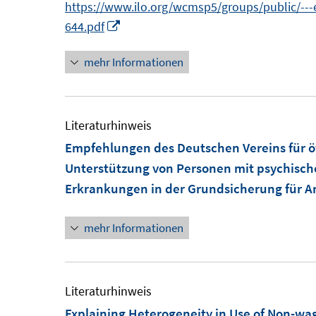
e
https://www.ilo.org/wcmsp5/groups/public/--
s
I
n
644.pdf
t
n
e
mehr Informationen
n
r
e
ö
u
f
e
Literaturhinweis
f
m
Empfehlungen des Deutschen Vereins für öff
n
F
Unterstützung von Personen mit psychisc
e
e
Erkrankungen in der Grundsicherung für Ar
n
n
s
mehr Informationen
t
e
r
Literaturhinweis
ö
Explaining Heterogeneity in Use of Non-wag