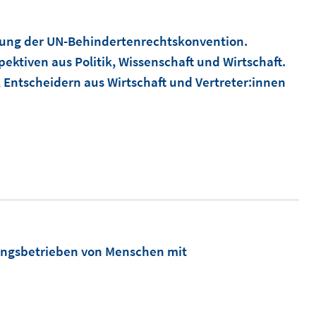
ö
f
ung der UN-Behindertenrechtskonvention.
f
ktiven aus Politik, Wissenschaft und Wirtschaft.
n
, Entscheidern aus Wirtschaft und Vertreter:innen
e
n
dungsbetrieben von Menschen mit