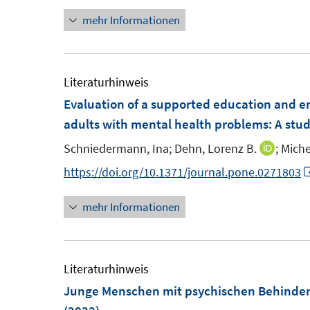
n
mehr Informationen
n
e
u
e
Literaturhinweis
m
Evaluation of a supported education and 
F
adults with mental health problems
:
A stud
e
Schniedermann, Ina;
Dehn, Lorenz B.
;
Miche
I
n
n
https://doi.org/10.1371/journal.pone.0271803
s
n
t
mehr Informationen
e
e
u
r
e
ö
m
Literaturhinweis
f
F
Junge Menschen mit psychischen Behinderu
f
e