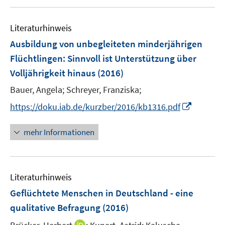
u
n
e
Literaturhinweis
m
F
Ausbildung von unbegleiteten minderjährigen
e
Flüchtlingen: Sinnvoll ist Unterstützung über
n
Volljährigkeit hinaus
(2016)
s
t
Bauer, Angela;
Schreyer, Franziska;
e
I
https://doku.iab.de/kurzber/2016/kb1316.pdf
r
n
ö
n
mehr Informationen
f
e
f
u
n
e
e
Literaturhinweis
m
n
F
Geflüchtete Menschen in Deutschland - eine
e
qualitative Befragung
(2016)
n
I