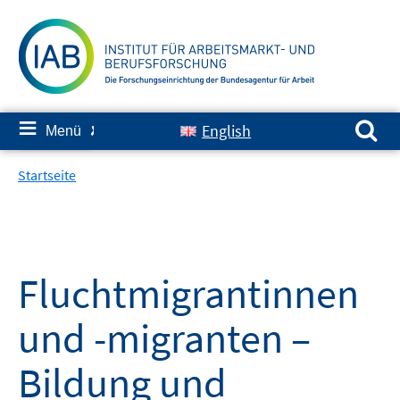
Springe
zum
Inhalt
Suchen nach:
≡
English
Menü
✘
Startseite
Fluchtmigrantinnen
und -migranten –
Bildung und