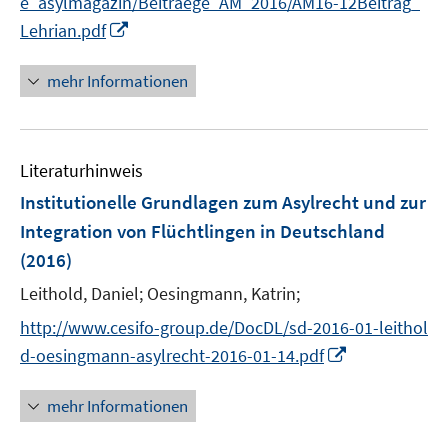
e_asylmagazin/Beitraege_AM_2016/AM16-12Beitrag_
ö
I
Lehrian.pdf
f
n
f
n
mehr Informationen
n
e
e
u
n
e
Literaturhinweis
m
F
Institutionelle Grundlagen zum Asylrecht und zur
e
Integration von Flüchtlingen in Deutschland
n
(2016)
s
t
Leithold, Daniel;
Oesingmann, Katrin;
e
http://www.cesifo-group.de/DocDL/sd-2016-01-leithol
r
I
d-oesingmann-asylrecht-2016-01-14.pdf
ö
n
f
n
mehr Informationen
f
e
n