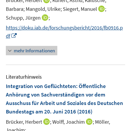
Brücker, Herbert
;
Kunert, Astrid;
Kalusche,
s
n
t
I
Barbara;
Mangold, Ulrike;
Siegert, Manuel
;
n
e
n
I
Schupp, Jürgen
;
e
r
n
n
https://doku.iab.de/forschungsbericht/2016/fb0916.p
u
ö
e
n
I
e
f
df
u
e
n
m
f
e
u
n
F
n
mehr Informationen
m
e
e
e
e
F
m
u
n
n
e
F
e
s
n
e
Literaturhinweis
m
t
s
n
F
e
Integration von Geflüchteten
:
Öffentliche
t
s
e
r
e
Anhörung von Sachverständigen vor dem
t
n
ö
r
e
Ausschuss für Arbeit und Soziales des Deutschen
s
f
ö
r
Bundestags am 20. Juni 2016
(2016)
t
f
f
ö
e
n
f
I
I
Brücker, Herbert
;
Wolff, Joachim
;
Möller,
f
r
e
n
n
n
f
Joachim;