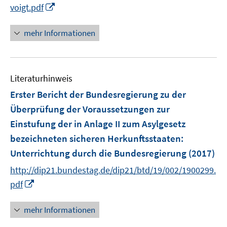
I
voigt.pdf
n
n
mehr Informationen
e
u
e
Literaturhinweis
m
F
Erster Bericht der Bundesregierung zu der
e
Überprüfung der Voraussetzungen zur
n
Einstufung der in Anlage II zum Asylgesetz
s
bezeichneten sicheren Herkunftsstaaten
:
t
e
Unterrichtung durch die Bundesregierung
(2017)
r
http://dip21.bundestag.de/dip21/btd/19/002/1900299.
ö
I
pdf
f
n
f
n
mehr Informationen
n
e
e