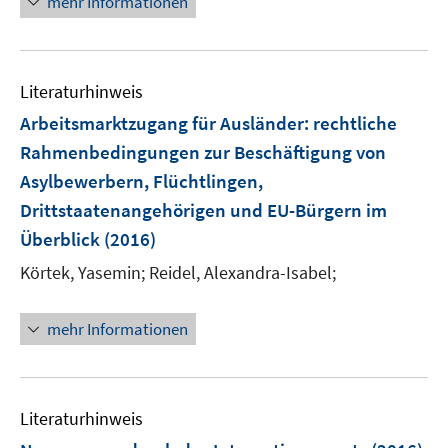
n
mehr Informationen
e
e
e
m
u
n
F
e
e
Literaturhinweis
m
n
F
Arbeitsmarktzugang für Ausländer
:
rechtliche
s
e
Rahmenbedingungen zur Beschäftigung von
t
n
e
Asylbewerbern, Flüchtlingen,
s
r
Drittstaatenangehörigen und EU-Bürgern im
t
ö
e
Überblick
(2016)
f
r
Körtek, Yasemin;
f
Reidel, Alexandra-Isabel;
ö
n
f
e
mehr Informationen
f
n
n
e
n
Literaturhinweis