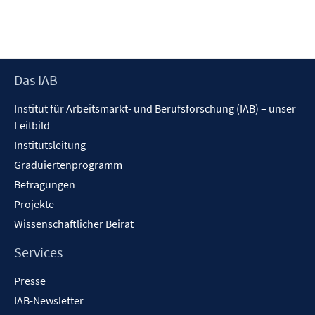
e
r
ö
f
Footer
Das IAB
f
Inhalt
n
Institut für Arbeitsmarkt- und Berufsforschung (IAB) – unser
e
Leitbild
n
Institutsleitung
Graduiertenprogramm
Befragungen
Projekte
Wissenschaftlicher Beirat
Services
Presse
IAB-Newsletter