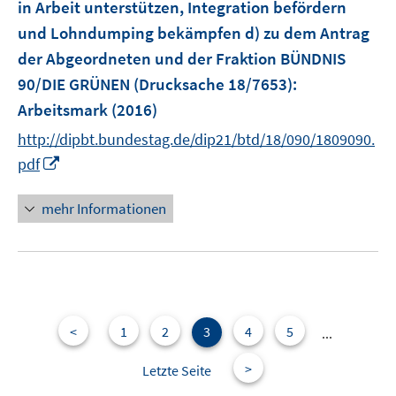
in Arbeit unterstützen, Integration befördern
und Lohndumping bekämpfen d) zu dem Antrag
der Abgeordneten und der Fraktion BÜNDNIS
90/DIE GRÜNEN (Drucksache 18/7653):
Arbeitsmark
(2016)
http://dipbt.bundestag.de/dip21/btd/18/090/1809090.
I
pdf
n
n
mehr Informationen
e
u
e
m
F
e
<
1
2
3
4
5
...
n
>
Letzte Seite
s
t