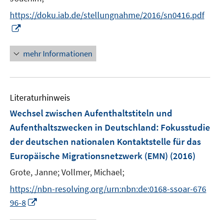
ö
n
e
n
n
n
https://doku.iab.de/stellungnahme/2016/sn0416.pdf
f
n
e
e
e
I
f
u
u
n
n
n
e
e
n
e
mehr Informationen
m
m
e
n
F
F
u
e
e
e
n
n
Literaturhinweis
m
s
s
F
Wechsel zwischen Aufenthaltstiteln und
t
t
e
e
e
Aufenthaltszwecken in Deutschland
:
Fokusstudie
n
r
r
der deutschen nationalen Kontaktstelle für das
s
ö
ö
Europäische Migrationsnetzwerk (EMN)
(2016)
t
f
f
e
Grote, Janne;
Vollmer, Michael;
f
f
r
n
n
https://nbn-resolving.org/urn:nbn:de:0168-ssoar-676
ö
e
e
I
96-8
f
n
n
n
f