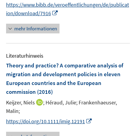
e
https://www.bibb.de/veroeffentlichungen/de/publicat
r
I
ion/download/7916
ö
n
f
n
mehr Informationen
f
e
n
u
e
e
n
Literaturhinweis
m
F
Theory and practice? A comparative analysis of
e
migration and development policies in eleven
n
European countries and the European
s
commission
(2016)
t
e
I
Keijzer, Niels
;
Héraud, Julie;
Frankenhaeuser,
r
n
Malin;
ö
n
I
https://doi.org/10.1111/imig.12191
f
e
n
f
u
n