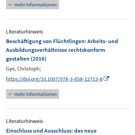
n
n
mehr Informationen
e
e
u
n
e
Literaturhinweis
m
F
Beschäftigung von Flüchtlingen
:
Arbeits- und
e
Ausbildungsverhältnisse rechtskonform
n
gestalten
(2016)
s
t
Gyo, Christoph;
e
I
https://doi.org/10.1007/978-3-658-12713-8
r
n
ö
n
mehr Informationen
f
e
f
u
n
e
e
Literaturhinweis
m
n
F
Einschluss und Ausschluss
:
das neue