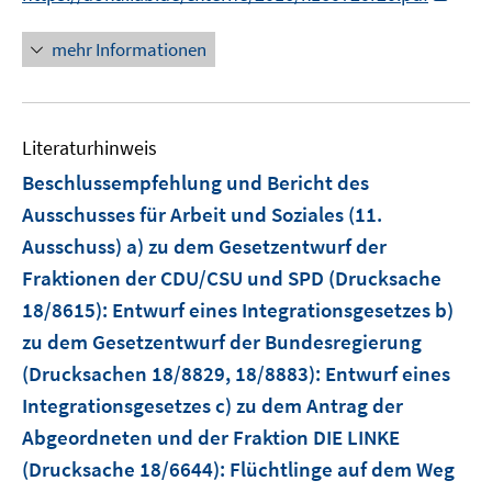
n
n
mehr Informationen
e
u
e
Literaturhinweis
m
F
Beschlussempfehlung und Bericht des
e
Ausschusses für Arbeit und Soziales (11.
n
Ausschuss) a) zu dem Gesetzentwurf der
s
Fraktionen der CDU/CSU und SPD (Drucksache
t
e
18/8615): Entwurf eines Integrationsgesetzes b)
r
zu dem Gesetzentwurf der Bundesregierung
ö
(Drucksachen 18/8829, 18/8883): Entwurf eines
f
Integrationsgesetzes c) zu dem Antrag der
f
Abgeordneten und der Fraktion DIE LINKE
n
e
(Drucksache 18/6644): Flüchtlinge auf dem Weg
n