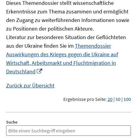
Dieses Themendossier stellt wissenschaftliche
Erkenntnisse zum Thema zusammen und ermöglicht
den Zugang zu weiterführenden Informationen sowie
zu Positionen der politischen Akteure.
Literatur zur besonderen Situation der Geflüchteten
aus der Ukraine finden Sie im
Themendossier
Auswirkungen des Krieges gegen die Ukraine auf
Wirtschaft, Arbeitsmarkt und Fluchtmigration in
In
Deutschland
neuem
Fenster
Zurück zur Übersicht
öffnen
Ergebnisse pro Seite:
20
|
50
|
100
Suche