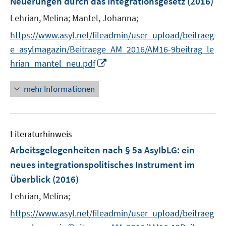
Neuerungen durch das Integrationsgesetz
(2016)
Lehrian, Melina;
Mantel, Johanna;
https://www.asyl.net/fileadmin/user_upload/beitraeg
e_asylmagazin/Beitraege_AM_2016/AM16-9beitrag_le
I
hrian_mantel_neu.pdf
n
n
mehr Informationen
e
u
e
Literaturhinweis
m
F
Arbeitsgelegenheiten nach § 5a AsyIbLG
:
ein
e
neues integrationspolitisches Instrument im
n
Überblick
(2016)
s
t
Lehrian, Melina;
e
https://www.asyl.net/fileadmin/user_upload/beitraeg
r