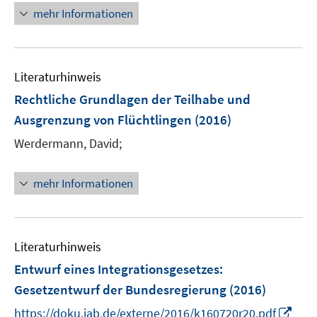
mehr Informationen
Literaturhinweis
Rechtliche Grundlagen der Teilhabe und
Ausgrenzung von Flüchtlingen
(2016)
Werdermann, David;
mehr Informationen
Literaturhinweis
Entwurf eines Integrationsgesetzes
:
Gesetzentwurf der Bundesregierung
(2016)
I
https://doku.iab.de/externe/2016/k160720r20.pdf