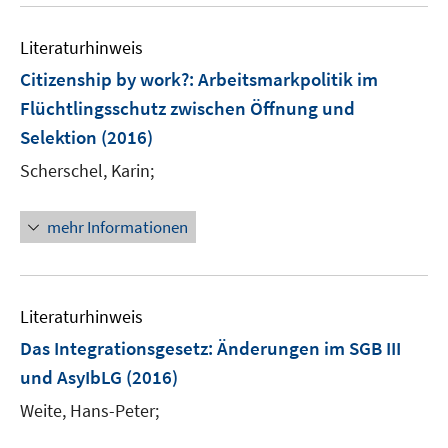
u
e
e
n
Literaturhinweis
m
F
Citizenship by work?
:
Arbeitsmarkpolitik im
e
Flüchtlingsschutz zwischen Öffnung und
n
Selektion
(2016)
s
t
Scherschel, Karin;
e
r
mehr Informationen
ö
f
f
n
Literaturhinweis
e
Das Integrationsgesetz
:
Änderungen im SGB III
n
und AsyIbLG
(2016)
Weite, Hans-Peter;