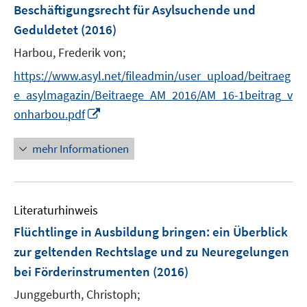
e
Beschäftigungsrecht für Asylsuchende und
n
Geduldetet
(2016)
s
t
Harbou, Frederik von;
e
https://www.asyl.net/fileadmin/user_upload/beitraeg
r
e_asylmagazin/Beitraege_AM_2016/AM_16-1beitrag_v
ö
I
onharbou.pdf
f
n
f
n
mehr Informationen
n
e
e
u
n
e
Literaturhinweis
m
F
Flüchtlinge in Ausbildung bringen
:
ein Überblick
e
zur geltenden Rechtslage und zu Neuregelungen
n
bei Förderinstrumenten
(2016)
s
t
Junggeburth, Christoph;