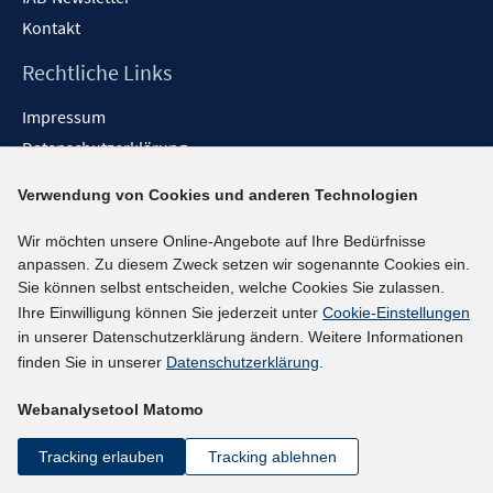
Kontakt
Rechtliche Links
Impressum
Datenschutzerklärung
Erklärung zur Barrierefreiheit
Verwendung von Cookies und anderen Technologien
Barrieren melden
Wir möchten unsere Online-Angebote auf Ihre Bedürfnisse
Social-Media-Kanäle
anpassen. Zu diesem Zweck setzen wir sogenannte Cookies ein.
Sie können selbst entscheiden, welche Cookies Sie zulassen.
BlueSky
Ihre Einwilligung können Sie jederzeit unter
Cookie-Einstellungen
YouTube
in unserer Datenschutzerklärung ändern. Weitere Informationen
LinkedIn
finden Sie in unserer
Datenschutzerklärung
.
XING
Webanalysetool Matomo
kununu
Netiquette
Tracking erlauben
Tracking ablehnen