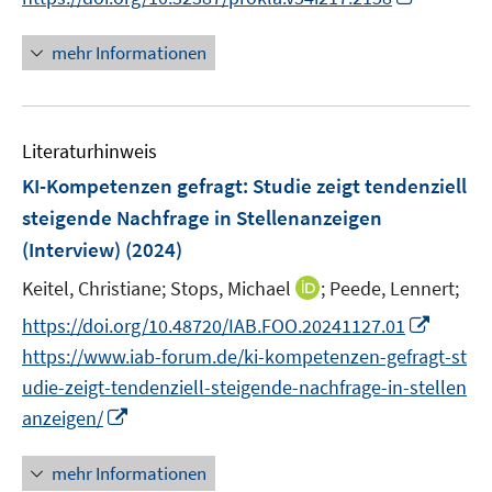
r
n
e
n
ö
e
r
n
mehr Informationen
f
u
ö
e
f
e
f
u
n
m
f
e
e
F
n
Literaturhinweis
m
n
e
e
F
KI-Kompetenzen gefragt: Studie zeigt tendenziell
n
n
e
steigende Nachfrage in Stellenanzeigen
s
n
(Interview)
(2024)
t
s
e
t
I
Keitel, Christiane;
Stops, Michael
;
Peede, Lennert;
r
e
n
I
https://doi.org/10.48720/IAB.FOO.20241127.01
ö
r
n
n
f
https://www.iab-forum.de/ki-kompetenzen-gefragt-st
ö
e
n
f
udie-zeigt-tendenziell-steigende-nachfrage-in-stellen
f
u
e
n
I
f
anzeigen/
e
u
e
n
n
m
e
n
n
e
F
mehr Informationen
m