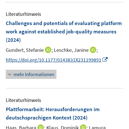
u
n
f
e
n
Literaturhinweis
m
e
F
Challenges and potentials of evaluating platform
n
e
work against established job-quality measures
n
(2024)
s
t
I
I
Gundert, Stefanie
;
Leschke, Janine
;
e
n
n
I
https://doi.org/10.1177/0143831X231199891
r
n
n
n
ö
e
e
n
mehr Informationen
f
u
u
e
f
e
e
u
n
m
m
e
e
F
F
Literaturhinweis
m
n
e
e
F
Plattformarbeit: Herausforderungen im
n
n
e
deutschsprachigen Kontext
(2024)
s
s
n
t
t
I
I
Haas, Barbara
;
Klaus, Dominik
;
Lamura,
s