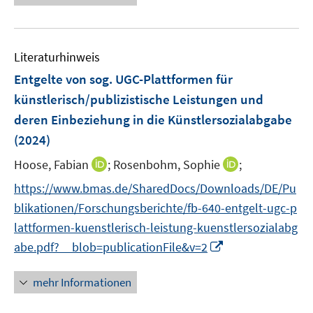
r
r
e
ö
ö
r
f
f
ö
f
f
Literaturhinweis
f
n
n
f
Entgelte von sog. UGC-Plattformen für
e
e
n
künstlerisch/publizistische Leistungen und
n
n
e
deren Einbeziehung in die Künstlersozialabgabe
n
(2024)
I
I
Hoose, Fabian
;
Rosenbohm, Sophie
;
n
n
https://www.bmas.de/SharedDocs/Downloads/DE/Pu
n
n
blikationen/Forschungsberichte/fb-640-entgelt-ugc-p
e
e
lattformen-kuenstlerisch-leistung-kuenstlersozialabg
u
u
I
abe.pdf?__blob=publicationFile&v=2
e
e
n
m
m
n
F
F
mehr Informationen
e
e
e
u