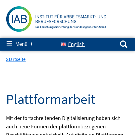
Springe
zum
Inhalt
Suchen nach:
≡
English
Menü
✘
Startseite
Plattformarbeit
Mit der fortschreitenden Digitalisierung haben sich
auch neue Formen der plattformbezogenen
Beschäftigung entwickelt. Auf digitalen Plattformen