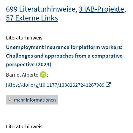
699 Literaturhinweise
,
3 IAB-Projekte
,
57 Externe Links
Literaturhinweis
Unemployment insurance for platform workers:
Challenges and approaches from a comparative
perspective
(2024)
I
Barrio, Alberto
;
n
I
https://doi.org/10.1177/13882627241267989
n
n
e
n
mehr Informationen
u
e
e
u
m
e
F
Literaturhinweis
m
e