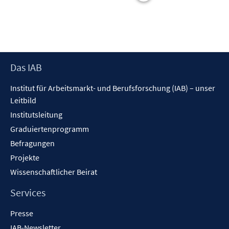
t
e
r
ö
f
Footer
Das IAB
f
Inhalt
n
Institut für Arbeitsmarkt- und Berufsforschung (IAB) – unser
e
Leitbild
n
Institutsleitung
Graduiertenprogramm
Befragungen
Projekte
Wissenschaftlicher Beirat
Services
Presse
IAB-Newsletter