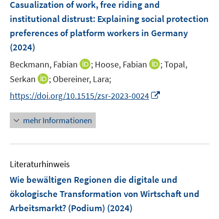
F
Casualization of work, free riding and
n
e
institutional distrust: Explaining social protection
s
n
preferences of platform workers in Germany
t
s
e
(2024)
t
r
e
I
I
Beckmann, Fabian
;
Hoose, Fabian
;
Topal,
ö
r
n
n
I
Serkan
;
Obereiner, Lara;
f
ö
n
n
n
f
I
f
https://doi.org/10.1515/zsr-2023-0024
e
e
n
n
n
f
u
u
e
e
n
n
mehr Informationen
e
e
u
n
e
e
m
m
e
u
n
F
F
m
e
e
e
F
Literaturhinweis
m
n
n
e
F
Wie bewältigen Regionen die digitale und
s
s
n
e
t
t
ökologische Transformation von Wirtschaft und
s
n
e
e
Arbeitsmarkt? (Podium)
t
(2024)
s
r
r