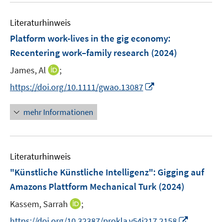
n
n
e
s
s
Literaturhinweis
m
t
t
F
e
e
Platform work-lives in the gig economy:
e
r
r
Recentering work–family research
(2024)
n
ö
ö
I
James, Al
;
s
f
f
n
t
f
f
I
https://doi.org/10.1111/gwao.13087
n
e
n
n
n
e
r
e
e
n
mehr Informationen
u
ö
n
n
e
e
f
u
m
f
e
F
n
Literaturhinweis
m
e
e
F
"Künstliche Künstliche Intelligenz"
:
Gigging auf
n
n
e
Amazons Plattform Mechanical Turk
(2024)
s
n
t
I
Kassem, Sarrah
;
s
e
n
t
I
https://doi.org/10.32387/prokla.v54i217.2158