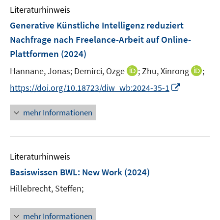
n
n
e
Literaturhinweis
m
n
F
Generative Künstliche Intelligenz reduziert
e
Nachfrage nach Freelance-Arbeit auf Online-
n
Plattformen
(2024)
s
t
I
I
Hannane, Jonas;
Demirci, Ozge
;
Zhu, Xinrong
;
e
n
n
I
https://doi.org/10.18723/diw_wb:2024-35-1
r
n
n
n
ö
e
e
n
mehr Informationen
f
u
u
e
f
e
e
u
n
m
m
e
e
F
F
Literaturhinweis
m
n
e
e
F
Basiswissen BWL: New Work
(2024)
n
n
e
Hillebrecht, Steffen;
s
s
n
t
t
s
e
e
t
mehr Informationen