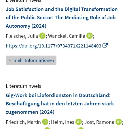
m
e
e
e
F
Job Satisfaction and the Digital Transformation
n
n
n
e
of the Public Sector: The Mediating Role of Job
s
s
n
Autonomy
(2024)
t
t
s
e
e
t
I
I
Fleischer, Julia
;
Wanckel, Camilla
;
r
r
e
n
n
I
https://doi.org/10.1177/0734371X221148403
ö
ö
r
n
n
n
f
f
ö
e
e
n
f
f
mehr Informationen
f
u
u
e
n
n
f
e
e
u
e
e
n
m
m
e
n
n
e
F
F
Literaturhinweis
m
n
e
e
F
Gig-Work bei Lieferdiensten in Deutschland:
n
n
e
Beschäftigung hat in den letzten Jahren stark
s
s
n
zugenommen
(2024)
t
t
s
e
e
t
I
I
I
Friedrich, Martin
;
Helm, Ines
;
Jost, Ramona
;
r
r
e
n
n
n