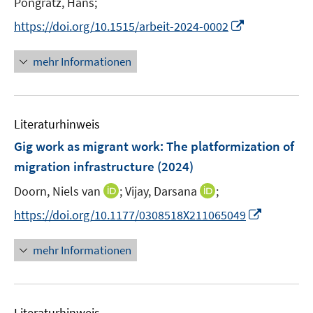
Pongratz, Hans;
f
f
ö
r
f
f
I
https://doi.org/10.1515/arbeit-2024-0002
f
ö
n
n
n
f
f
e
e
n
n
mehr Informationen
f
n
n
e
e
n
u
n
e
e
n
Literaturhinweis
m
F
Gig work as migrant work: The platformization of
e
migration infrastructure
(2024)
n
I
I
Doorn, Niels van
;
Vijay, Darsana
;
s
n
n
t
I
https://doi.org/10.1177/0308518X211065049
n
n
e
n
e
e
r
n
mehr Informationen
u
u
ö
e
e
e
f
u
m
m
f
e
F
F
n
Literaturhinweis