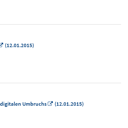
Fenster
öffnen
In
(12.01.2015)
neuem
Fenster
öffnen
In
s digitalen Umbruchs
(12.01.2015)
neuem
Fenster