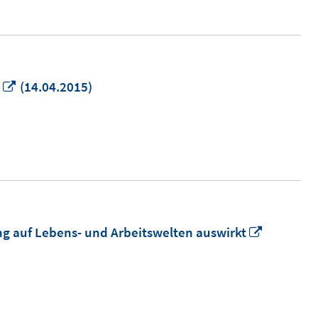
In
(14.04.2015)
neuem
Fenster
öffnen
In
ung auf Lebens- und Arbeitswelten auswirkt
neuem
Fenster
öffnen