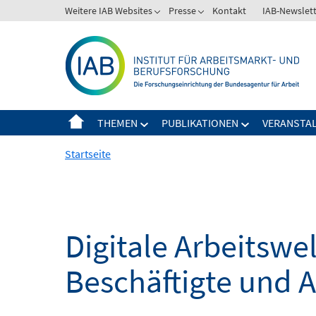
Springe
Weitere IAB Websites
Presse
Kontakt
IAB-Newslet
zum
Inhalt
THEMEN
PUBLIKATIONEN
VERANSTA
Startseite
Digitale Arbeitsw
Beschäftigte und 