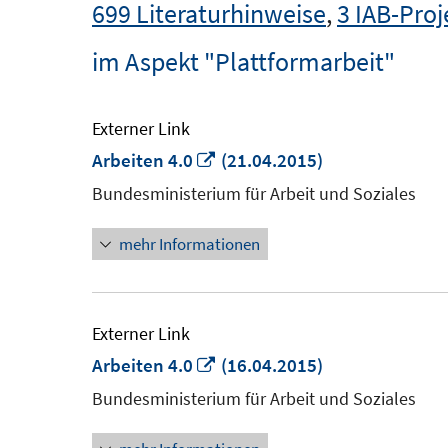
699 Literaturhinweise
,
3 IAB-Proj
im Aspekt "Plattformarbeit"
Externer Link
In
Arbeiten 4.0
(21.04.2015)
neuem
Bundesministerium für Arbeit und Soziales
Fenster
mehr Informationen
öffnen
Externer Link
In
Arbeiten 4.0
(16.04.2015)
neuem
Bundesministerium für Arbeit und Soziales
Fenster