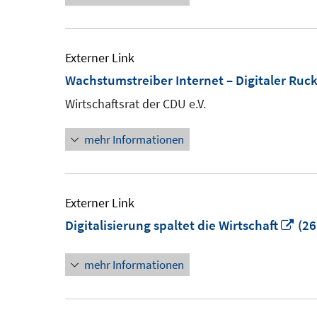
Externer Link
Wachstumstreiber Internet – Digitaler Ru
Wirtschaftsrat der CDU e.V.
mehr Informationen
Externer Link
In
Digitalisierung spaltet die Wirtschaft
(26
ne
mehr Informationen
Fen
öff