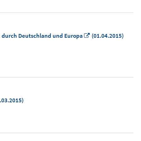
In
ck durch Deutschland und Europa
(01.04.2015)
neuem
Fenster
öffnen
.03.2015)
uem
ster
nen