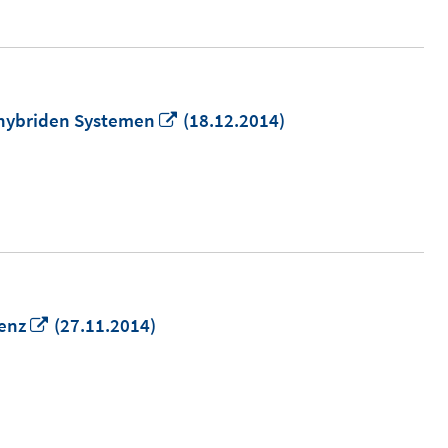
öffnen
In
n hybriden Systemen
(18.12.2014)
neuem
Fenster
öffnen
In
enz
(27.11.2014)
neuem
Fenster
öffnen