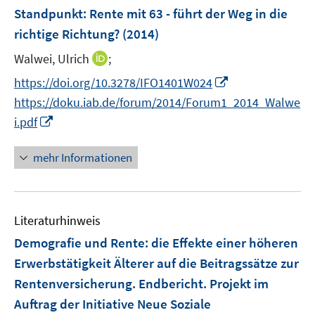
F
Standpunkt: Rente mit 63 - führt der Weg in die
e
richtige Richtung?
(2014)
n
I
Walwei, Ulrich
;
s
n
t
I
https://doi.org/10.3278/IFO1401W024
n
e
n
https://doku.iab.de/forum/2014/Forum1_2014_Walwe
e
r
n
I
i.pdf
u
ö
e
n
e
f
u
n
mehr Informationen
m
f
e
e
F
n
m
u
e
e
F
e
n
n
e
Literaturhinweis
m
s
n
F
Demografie und Rente
:
die Effekte einer höheren
t
s
e
e
Erwerbstätigkeit Älterer auf die Beitragssätze zur
t
n
r
Rentenversicherung. Endbericht. Projekt im
e
s
ö
r
Auftrag der Initiative Neue Soziale
t
f