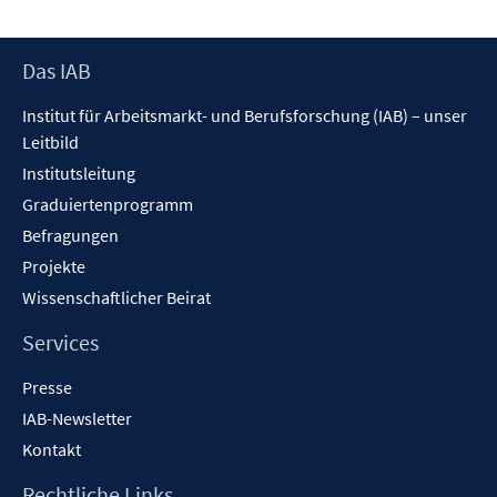
f
ö
f
f
Footer
Das IAB
n
f
Inhalt
e
n
Institut für Arbeitsmarkt- und Berufsforschung (IAB) – unser
n
e
Leitbild
n
Institutsleitung
Graduiertenprogramm
Befragungen
Projekte
Wissenschaftlicher Beirat
Services
Presse
IAB-Newsletter
Kontakt
Rechtliche Links