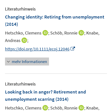
e
n
Literaturhinweis
m
F
Changing identity: Retiring from unemployment
e
(2014)
n
I
I
Hetschko, Clemens
;
Schöb, Ronnie
;
Knabe,
s
n
n
t
I
Andreas
;
n
n
e
n
I
https://doi.org/10.1111/ecoj.12046
e
e
r
n
n
u
u
ö
e
n
mehr Informationen
e
e
f
u
e
m
m
f
e
u
F
F
n
m
e
e
e
e
F
Literaturhinweis
m
n
n
n
e
F
Looking back in anger? Retirement and
s
s
n
e
t
t
unemployment scarring
(2014)
s
n
e
e
t
I
I
Hetschko, Clemens
;
Schöb, Ronnie
;
Knabe,
s
r
r