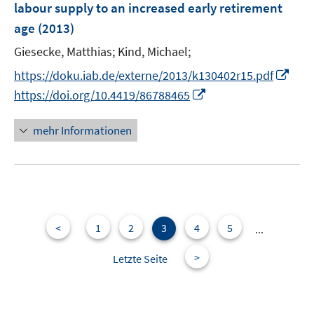
labour supply to an increased early retirement
n
n
age
(2013)
s
t
Giesecke, Matthias;
Kind, Michael;
e
I
https://doku.iab.de/externe/2013/k130402r15.pdf
r
n
I
https://doi.org/10.4419/86788465
ö
n
n
f
e
n
mehr Informationen
f
u
e
n
e
u
e
m
e
n
F
m
e
F
n
e
<
1
2
3
4
5
...
s
n
>
t
Letzte Seite
s
e
t
r
e
ö
r