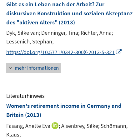
F
Gibt es ein Leben nach der Arbeit? Zur
s
e
diskursiven Konstruktion und sozialen Akzeptanz
t
n
e
des "aktiven Alters"
(2013)
s
r
t
Dyk, Silke van;
Denninger, Tina;
Richter, Anna;
ö
e
Lessenich, Stephan;
f
r
f
I
https://doi.org/10.5771/0342-300X-2013-5-321
ö
n
n
f
e
n
mehr Informationen
f
n
e
n
u
e
e
n
Literaturhinweis
m
F
Women's retirement income in Germany and
e
Britain
(2013)
n
I
Fasang, Anette Eva
;
Aisenbrey, Silke;
Schömann,
s
n
t
Klaus;