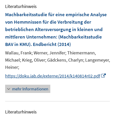
ö
Literaturhinweis
f
f
Machbarkeitsstudie für eine empirische Analyse
n
von Hemmnissen für die Verbreitung der
e
betrieblichen Altersversorgung in kleinen und
n
mittleren Unternehmen
:
(Machbarkeitsstudie
BAV in KMU). Endbericht
(2014)
Wallau, Frank;
Werner, Jennifer;
Thiemermann,
Michael;
Krieg, Oliver;
Gädckens, Charlyn;
Langemeyer,
Heiner;
I
https://doku.iab.de/externe/2014/k140814r02.pdf
n
n
mehr Informationen
e
u
e
Literaturhinweis
m