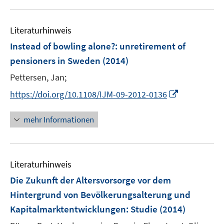
e
f
u
m
f
e
F
n
Literaturhinweis
m
e
e
F
Instead of bowling alone?
:
unretirement of
n
n
e
pensioners in Sweden
(2014)
s
n
t
Pettersen, Jan;
s
e
t
I
https://doi.org/10.1108/IJM-09-2012-0136
r
e
n
ö
r
n
mehr Informationen
f
ö
e
f
f
u
n
f
e
e
n
Literaturhinweis
m
n
e
F
Die Zukunft der Altersvorsorge vor dem
n
e
Hintergrund von Bevölkerungsalterung und
n
Kapitalmarktentwicklungen
:
Studie
(2014)
s