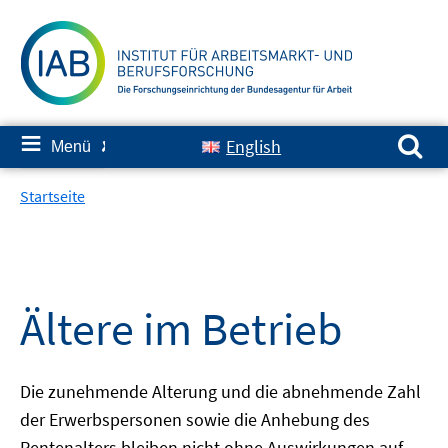
Springe
zum
Inhalt
Suchen nach:
≡
English
Menü
✘
Startseite
Ältere im Betrieb
Die zunehmende Alterung und die abnehmende Zahl
der Erwerbspersonen sowie die Anhebung des
Rentenalters bleiben nicht ohne Auswirkungen auf