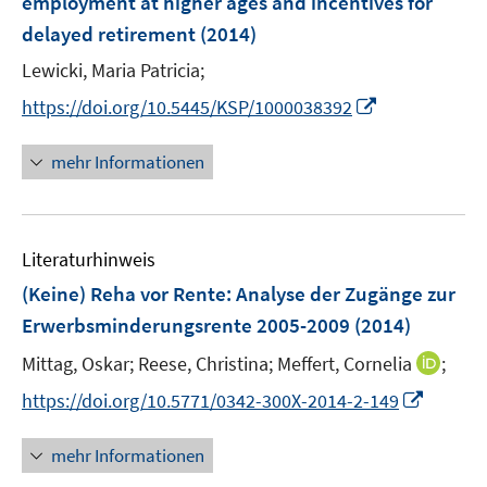
employment at higher ages and incentives for
n
delayed retirement
(2014)
s
t
Lewicki, Maria Patricia;
e
I
https://doi.org/10.5445/KSP/1000038392
r
n
ö
n
mehr Informationen
f
e
f
u
n
e
e
Literaturhinweis
m
n
F
(Keine) Reha vor Rente
:
Analyse der Zugänge zur
e
Erwerbsminderungsrente 2005-2009
(2014)
n
I
Mittag, Oskar;
Reese, Christina;
Meffert, Cornelia
;
s
n
t
I
https://doi.org/10.5771/0342-300X-2014-2-149
n
e
n
e
r
n
mehr Informationen
u
ö
e