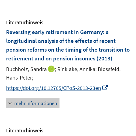
e
n
n
m
m
e
f
u
e
e
F
F
m
f
e
n
n
e
e
F
n
Literaturhinweis
m
n
n
e
e
F
Reversing early retirement in Germany
:
a
s
s
n
n
e
t
t
longitudinal analysis of the effects of recent
s
n
e
e
pension reforms on the timing of the transition to
t
s
r
r
e
retirement and on pension incomes
(2013)
t
ö
ö
r
e
I
Buchholz, Sandra
;
Rinklake, Annika;
Blossfeld,
f
f
ö
r
n
f
f
Hans-Peter;
f
ö
n
n
n
f
I
https://doi.org/10.12765/CPoS-2013-23en
f
e
e
e
n
n
f
u
n
n
e
n
n
mehr Informationen
e
n
e
e
m
u
n
F
e
e
Literaturhinweis
m
n