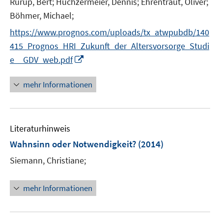
t
Rürup, Bert;
Huchzermeier, Dennis;
Ehrentraut, Oliver;
e
Böhmer, Michael;
r
https://www.prognos.com/uploads/tx_atwpubdb/140
ö
415_Prognos_HRI_Zukunft_der_Altersvorsorge_Studi
f
I
e__GDV_web.pdf
f
n
n
n
e
mehr Informationen
e
n
u
e
Literaturhinweis
m
F
Wahnsinn oder Notwendigkeit?
(2014)
e
Siemann, Christiane;
n
s
t
mehr Informationen
e
r