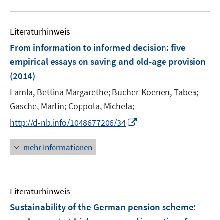
n
u
n
e
e
n
Literaturhinweis
m
F
From information to informed decision
:
five
e
empirical essays on saving and old-age provision
n
(2014)
s
t
Lamla, Bettina Margarethe;
Bucher-Koenen, Tabea;
e
Gasche, Martin;
Coppola, Michela;
r
I
http://d-nb.info/1048677206/34
ö
n
f
n
mehr Informationen
f
e
n
u
e
e
n
Literaturhinweis
m
F
Sustainability of the German pension scheme
:
e