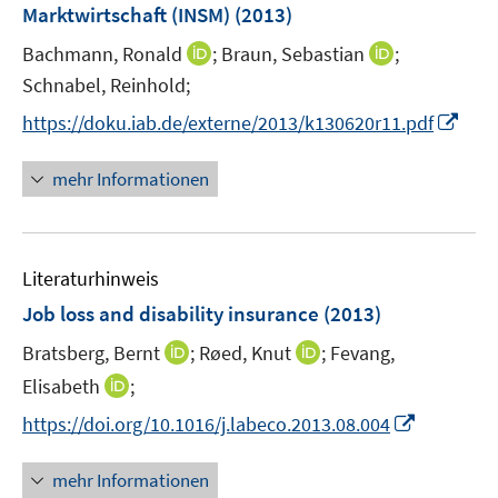
ö
e
Marktwirtschaft (INSM)
(2013)
f
f
r
n
I
I
Bachmann, Ronald
;
Braun, Sebastian
;
f
ö
e
n
n
n
Schnabel, Reinhold;
f
n
n
n
e
f
I
https://doku.iab.de/externe/2013/k130620r11.pdf
e
e
n
n
n
u
u
e
n
mehr Informationen
e
e
n
e
m
m
u
F
F
e
e
e
Literaturhinweis
m
n
n
F
Job loss and disability insurance
(2013)
s
s
e
t
t
I
I
Bratsberg, Bernt
;
Røed, Knut
;
Fevang,
n
e
e
n
n
I
Elisabeth
;
s
r
r
n
n
n
t
I
https://doi.org/10.1016/j.labeco.2013.08.004
ö
ö
e
e
n
e
n
f
f
u
u
e
r
n
f
f
mehr Informationen
e
e
u
ö