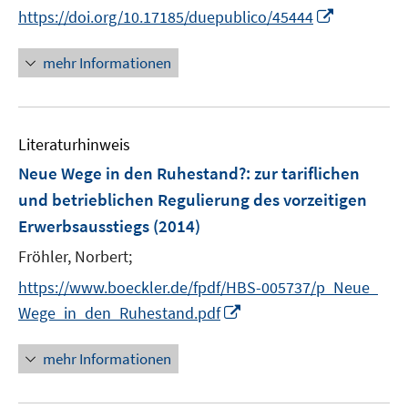
n
n
I
https://doi.org/10.17185/duepublico/45444
n
n
n
e
e
n
mehr Informationen
u
u
e
e
e
u
m
m
e
F
F
Literaturhinweis
m
e
e
F
Neue Wege in den Ruhestand?
:
zur tariflichen
n
n
e
und betrieblichen Regulierung des vorzeitigen
s
s
n
Erwerbsausstiegs
t
(2014)
t
s
e
e
t
Fröhler, Norbert;
r
r
e
https://www.boeckler.de/fpdf/HBS-005737/p_Neue_
ö
ö
r
I
Wege_in_den_Ruhestand.pdf
f
f
ö
n
f
f
f
n
n
n
mehr Informationen
f
e
e
e
n
u
n
n
e