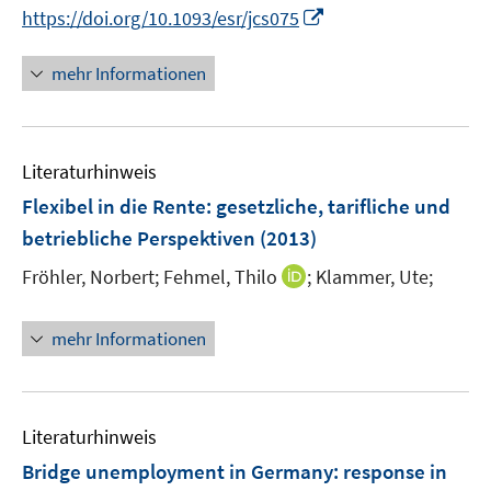
n
e
I
https://doi.org/10.1093/esr/jcs075
e
r
n
u
ö
n
mehr Informationen
e
f
e
m
f
u
F
n
e
e
e
Literaturhinweis
m
n
n
F
Flexibel in die Rente
:
gesetzliche, tarifliche und
s
e
betriebliche Perspektiven
(2013)
t
n
e
I
Fröhler, Norbert;
Fehmel, Thilo
;
Klammer, Ute;
s
r
n
t
ö
n
e
mehr Informationen
f
e
r
f
u
ö
n
e
f
e
m
f
Literaturhinweis
n
F
n
Bridge unemployment in Germany
:
response in
e
e