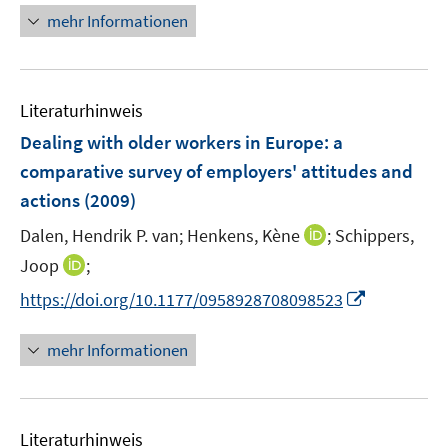
n
n
mehr Informationen
m
e
e
F
u
n
e
e
n
Literaturhinweis
m
s
F
Dealing with older workers in Europe
:
a
t
e
e
comparative survey of employers' attitudes and
n
r
actions
(2009)
s
ö
t
I
Dalen, Hendrik P. van;
Henkens, Kène
;
Schippers,
f
e
n
f
I
Joop
;
r
n
n
n
I
https://doi.org/10.1177/0958928708098523
ö
e
e
n
n
f
u
n
e
n
mehr Informationen
f
e
u
e
n
m
e
u
e
F
m
e
n
e
F
Literaturhinweis
m