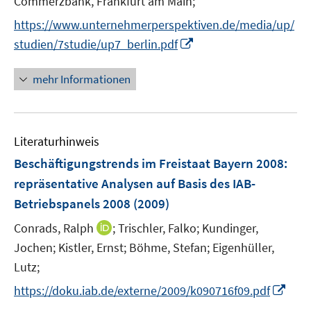
Commerzbank, Frankfurt am Main;
ö
e
https://www.unternehmerperspektiven.de/media/up/
f
r
f
I
studien/7studie/up7_berlin.pdf
ö
n
n
f
e
n
mehr Informationen
f
n
e
n
u
e
e
n
Literaturhinweis
m
F
Beschäftigungstrends im Freistaat Bayern 2008
:
e
repräsentative Analysen auf Basis des IAB-
n
Betriebspanels 2008
(2009)
s
t
I
Conrads, Ralph
;
Trischler, Falko;
Kundinger,
e
n
Jochen;
Kistler, Ernst;
Böhme, Stefan;
Eigenhüller,
r
n
Lutz;
ö
e
I
https://doku.iab.de/externe/2009/k090716f09.pdf
f
u
n
f
e