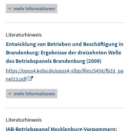
t
n
mehr Informationen
e
e
r
u
ö
e
f
Literaturhinweis
m
f
F
Entwicklung von Betrieben und Beschäftigung in
n
e
e
Brandenburg
:
Ergebnisse der dreizehnten Welle
n
n
des Betriebspanels Brandenburg
(2009)
s
t
https://opus4.kobv.de/opus4-slbp/files/5456/fb33_pa
e
I
nel13.pdf
r
n
ö
n
mehr Informationen
f
e
f
u
n
e
e
Literaturhinweis
m
n
F
IAB-Betriebspanel Mecklenburg-Vorpommern
: