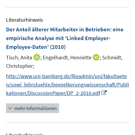
F
n
u
n
n
e
e
e
n
n
Literaturhinweis
m
s
F
Der Anteil älterer Mitarbeiter in Betrieben
:
eine
t
e
e
empirische Analyse mit 'Linked Employer-
n
r
Employee-Daten'
(2010)
s
ö
t
I
I
Tisch, Anita
;
Engelhardt, Henriette
;
Schmidt,
f
e
n
n
Christopher;
f
r
n
n
n
http://www.uni-bamberg.de/fileadmin/uni/fakultaete
ö
e
e
e
n/sowi_lehrstuehle/bevoelkerungswissenschaft/Publi
f
u
u
n
I
f
kationen/DiscussionPaper/DP_2-2010.pdf
e
e
n
n
m
m
n
e
F
F
mehr Informationen
e
n
e
e
u
n
n
e
s
s