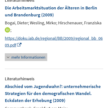
Literaturhinweis
m
t
t
F
e
e
Die Arbeitsmarktsituation der Älteren in Berlin
e
r
r
und Brandenburg
(2009)
n
ö
ö
Bogai, Dieter;
Wesling, Mirko;
Hirschenauer, Franziska
s
f
f
t
I
;
f
f
e
n
n
n
https://doku.iab.de/regional/BB/2009/regional_bb_06
r
n
e
e
I
09.pdf
ö
e
n
n
n
f
u
n
mehr Informationen
f
e
e
n
m
u
e
F
e
n
e
Literaturhinweis
m
n
F
Abschied vom Jugendwahn?
:
unternehmerische
s
e
Strategien für den demografischen Wandel.
t
n
e
Eckdaten der Erhebung
(2009)
s
r
t