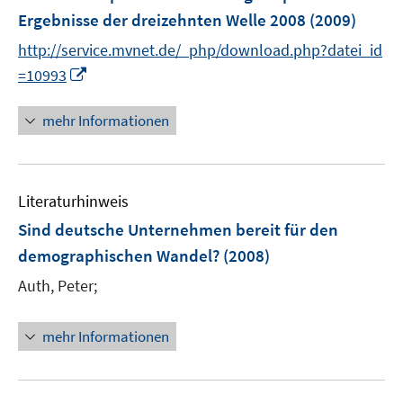
e
Ergebnisse der dreizehnten Welle 2008
(2009)
n
http://service.mvnet.de/_php/download.php?datei_id
s
I
t
=10993
n
e
n
r
mehr Informationen
e
ö
u
f
e
f
Literaturhinweis
m
n
F
e
Sind deutsche Unternehmen bereit für den
e
n
demographischen Wandel?
(2008)
n
Auth, Peter;
s
t
e
mehr Informationen
r
ö
f