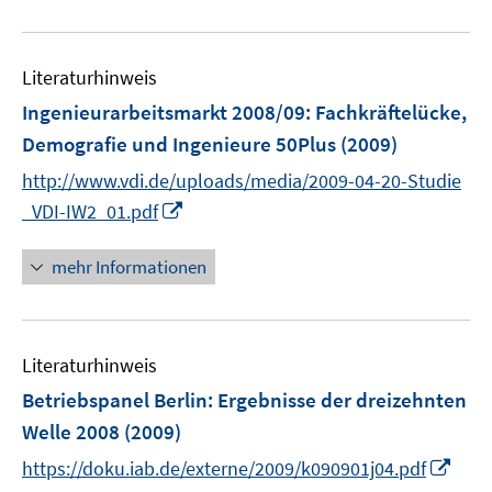
n
u
e
e
n
Literaturhinweis
m
F
Ingenieurarbeitsmarkt 2008/09
:
Fachkräftelücke,
e
Demografie und Ingenieure 50Plus
(2009)
n
http://www.vdi.de/uploads/media/2009-04-20-Studie
s
I
t
_VDI-IW2_01.pdf
n
e
n
r
mehr Informationen
e
ö
u
f
e
f
Literaturhinweis
m
n
F
e
Betriebspanel Berlin
:
Ergebnisse der dreizehnten
e
n
Welle 2008
(2009)
n
I
https://doku.iab.de/externe/2009/k090901j04.pdf
s
n