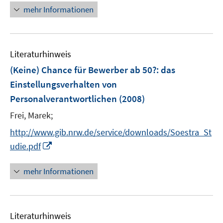
r
e
n
mehr Informationen
ö
u
e
f
e
u
f
m
e
n
F
Literaturhinweis
m
e
e
F
(Keine) Chance für Bewerber ab 50?
:
das
n
n
e
Einstellungsverhalten von
s
n
Personalverantwortlichen
t
(2008)
s
e
t
Frei, Marek;
r
e
http://www.gib.nrw.de/service/downloads/Soestra_St
ö
r
I
udie.pdf
f
ö
n
f
f
n
n
mehr Informationen
f
e
e
n
u
n
e
e
n
Literaturhinweis
m