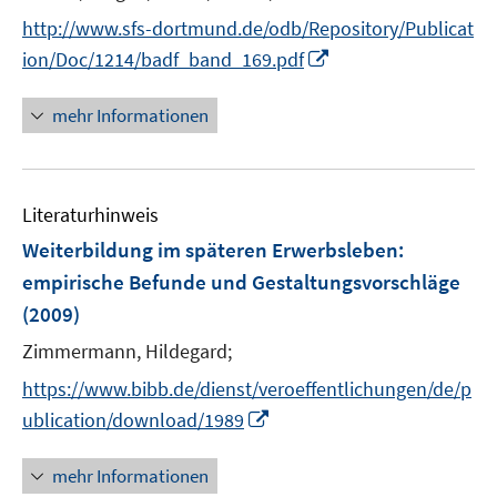
e
http://www.sfs-dortmund.de/odb/Repository/Publicat
r
I
ion/Doc/1214/badf_band_169.pdf
ö
n
f
n
mehr Informationen
f
e
n
u
e
e
n
Literaturhinweis
m
F
Weiterbildung im späteren Erwerbsleben
:
e
empirische Befunde und Gestaltungsvorschläge
n
(2009)
s
t
Zimmermann, Hildegard;
e
https://www.bibb.de/dienst/veroeffentlichungen/de/p
r
I
ublication/download/1989
ö
n
f
n
mehr Informationen
f
e