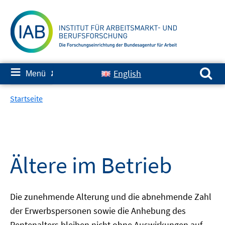
Springe
zum
Inhalt
Suchen nach:
≡
English
Menü
✘
Startseite
Ältere im Betrieb
Die zunehmende Alterung und die abnehmende Zahl
der Erwerbspersonen sowie die Anhebung des
Rentenalters bleiben nicht ohne Auswirkungen auf