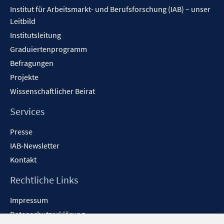
Inhalt
n
Institut für Arbeitsmarkt- und Berufsforschung (IAB) – unser
e
Leitbild
n
Institutsleitung
Graduiertenprogramm
Befragungen
Projekte
Wissenschaftlicher Beirat
Services
Presse
IAB-Newsletter
Kontakt
Rechtliche Links
Impressum
Datenschutzerklärung