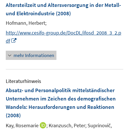
F
Altersteilzeit und Altersversorgung in der Metall-
e
und Elektroindustrie
(2008)
n
Hofmann, Herbert;
s
t
http://www.cesifo-group.de/DocDL/ifosd_2008_3_2.p
e
I
df
r
n
ö
n
mehr Informationen
f
e
f
u
n
e
e
Literaturhinweis
m
n
F
Absatz- und Personalpolitik mittelständischer
e
Unternehmen im Zeichen des demografischen
n
Wandels
:
Herausforderungen und Reaktionen
s
(2008)
t
e
I
Kay, Rosemarie
;
Kranzusch, Peter;
Suprinovič,