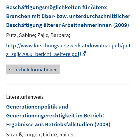
n
e
F
Beschäftigungsmöglichkeiten für Ältere
:
s
n
e
t
Branchen mit über- bzw. unterdurchschnittlicher
s
n
e
Beschäftigung älterer ArbeitnehmerInnen
t
(2009)
s
r
e
t
Putz, Sabine;
Zajic, Barbara;
ö
r
e
f
http://www.forschungsnetzwerk.at/downloadpub/put
ö
r
f
I
z_zajic2009_bericht_aeltere.pdf
f
ö
n
n
f
f
e
n
n
mehr Informationen
f
n
e
e
n
u
n
e
e
n
Literaturhinweis
m
F
Generationenpolitik und
e
Generationengerechtigkeit im Betrieb
:
n
Ergebnisse aus Betriebsfallstudien
(2009)
s
t
Strauß, Jürgen;
Lichte, Rainer;