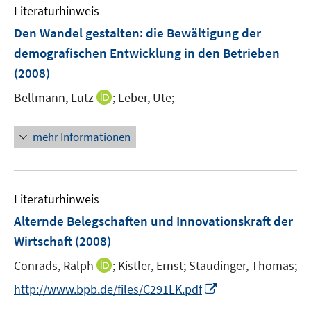
Literaturhinweis
f
n
Den Wandel gestalten
:
die Bewältigung der
e
demografischen Entwicklung in den Betrieben
n
(2008)
I
Bellmann, Lutz
;
Leber, Ute;
n
n
mehr Informationen
e
u
e
m
Literaturhinweis
F
Alternde Belegschaften und Innovationskraft der
e
Wirtschaft
(2008)
n
s
I
Conrads, Ralph
;
Kistler, Ernst;
Staudinger, Thomas;
t
n
I
http://www.bpb.de/files/C291LK.pdf
e
n
n