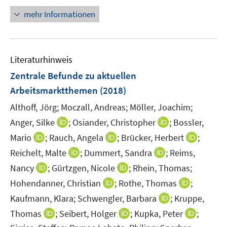
f
e
n
mehr Informationen
n
n
e
e
u
n
e
Literaturhinweis
m
F
Zentrale Befunde zu aktuellen
e
Arbeitsmarktthemen
(2018)
n
Althoff, Jörg;
Moczall, Andreas;
Möller, Joachim;
s
t
I
I
Anger, Silke
;
Osiander, Christopher
;
Bossler,
e
n
n
I
I
I
Mario
;
Rauch, Angela
;
Brücker, Herbert
;
r
n
n
n
n
n
I
I
Reichelt, Malte
;
Dummert, Sandra
;
Reims,
ö
e
e
n
n
n
n
n
I
I
Nancy
;
Gürtzgen, Nicole
;
Rhein, Thomas;
f
u
u
e
e
e
n
n
n
n
f
e
I
e
I
Hohendanner, Christian
;
Rothe, Thomas
;
u
u
u
e
e
n
n
n
m
n
m
n
e
e
I
e
Kaufmann, Klara;
Schwengler, Barbara
;
Kruppe,
u
u
e
e
e
F
n
F
n
m
m
n
m
I
e
I
e
I
Thomas
;
Seibert, Holger
;
Kupka, Peter
;
u
u
n
e
e
e
e
F
F
n
F
n
m
n
m
n