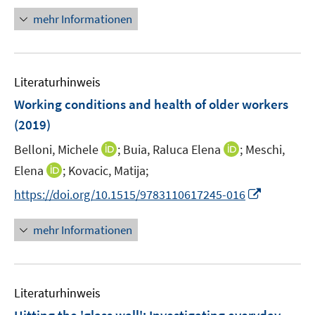
t
n
mehr Informationen
e
e
r
u
ö
e
f
Literaturhinweis
m
f
F
Working conditions and health of older workers
n
e
e
(2019)
n
n
I
I
Belloni, Michele
;
Buia, Raluca Elena
;
Meschi,
s
n
n
t
I
Elena
;
Kovacic, Matija;
n
n
e
n
I
https://doi.org/10.1515/9783110617245-016
e
e
r
n
n
u
u
ö
e
n
mehr Informationen
e
e
f
u
e
m
m
f
e
u
F
F
n
m
e
e
e
e
F
Literaturhinweis
m
n
n
n
e
F