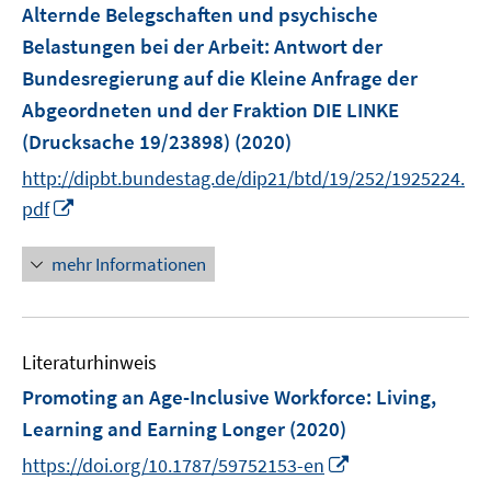
F
Alternde Belegschaften und psychische
e
Belastungen bei der Arbeit
:
Antwort der
n
Bundesregierung auf die Kleine Anfrage der
s
Abgeordneten und der Fraktion DIE LINKE
t
e
(Drucksache 19/23898)
(2020)
r
http://dipbt.bundestag.de/dip21/btd/19/252/1925224.
ö
I
pdf
f
n
f
n
mehr Informationen
n
e
e
u
n
e
Literaturhinweis
m
F
Promoting an Age-Inclusive Workforce
:
Living,
e
Learning and Earning Longer
(2020)
n
I
https://doi.org/10.1787/59752153-en
s
n