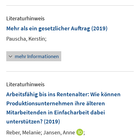
f
u
n
e
e
Literaturhinweis
m
n
F
Mehr als ein gesetzlicher Auftrag
(2019)
e
Pauscha, Kerstin;
n
s
t
mehr Informationen
e
r
ö
Literaturhinweis
f
f
Arbeitsfähig bis ins Rentenalter: Wie können
n
Produktionsunternehmen ihre älteren
e
Mitarbeitenden in Einfacharbeit dabei
n
unterstützen?
(2019)
I
Reber, Melanie;
Jansen, Anne
;
n