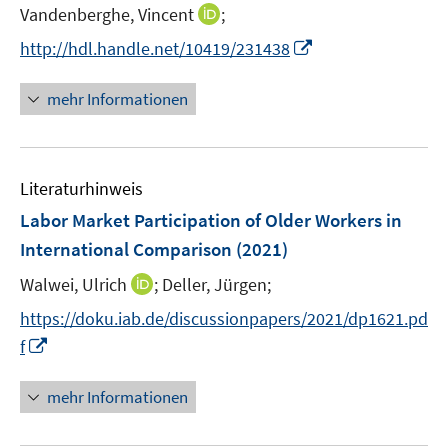
I
Vandenberghe, Vincent
;
n
I
http://hdl.handle.net/10419/231438
n
n
e
n
mehr Informationen
u
e
e
u
m
e
F
Literaturhinweis
m
e
F
Labor Market Participation of Older Workers in
n
e
International Comparison
(2021)
s
n
t
I
Walwei, Ulrich
;
Deller, Jürgen;
s
e
n
t
https://doku.iab.de/discussionpapers/2021/dp1621.pd
r
n
e
I
f
ö
e
r
n
f
u
ö
n
mehr Informationen
f
e
f
e
n
m
f
u
e