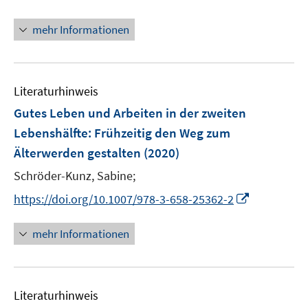
e
n
t
ö
ö
ö
r
n
e
mehr Informationen
f
f
f
ö
e
r
f
f
f
f
u
ö
n
n
n
f
e
f
e
e
e
n
m
f
Literaturhinweis
n
n
n
e
F
n
Gutes Leben und Arbeiten in der zweiten
n
e
e
Lebenshälfte
:
Frühzeitig den Weg zum
n
n
Älterwerden gestalten
(2020)
s
t
Schröder-Kunz, Sabine;
e
I
https://doi.org/10.1007/978-3-658-25362-2
r
n
ö
n
mehr Informationen
f
e
f
u
n
e
e
Literaturhinweis
m
n