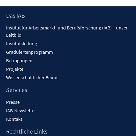
ö
f
Footer
Das IAB
f
Inhalt
n
Institut für Arbeitsmarkt- und Berufsforschung (IAB) – unser
e
Leitbild
n
Institutsleitung
Graduiertenprogramm
Befragungen
Projekte
Wissenschaftlicher Beirat
Services
Presse
IAB-Newsletter
Kontakt
Rechtliche Links