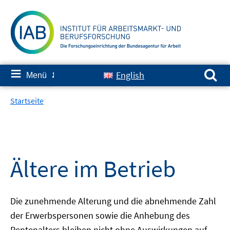
Springe
zum
Inhalt
Suchen nach:
≡
English
Menü
✘
Startseite
Ältere im Betrieb
Die zunehmende Alterung und die abnehmende Zahl
der Erwerbspersonen sowie die Anhebung des
Rentenalters bleiben nicht ohne Auswirkungen auf