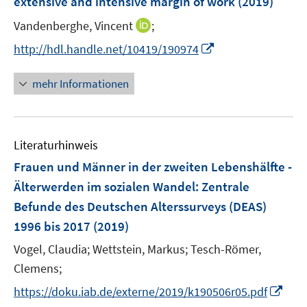
extensive and intensive margin of work
(2019)
n
I
Vandenberghe, Vincent
;
n
I
http://hdl.handle.net/10419/190974
n
n
e
n
mehr Informationen
u
e
e
u
m
e
F
Literaturhinweis
m
e
F
Frauen und Männer in der zweiten Lebenshälfte -
n
e
Älterwerden im sozialen Wandel
:
Zentrale
s
n
Befunde des Deutschen Alterssurveys (DEAS)
t
s
e
1996 bis 2017
(2019)
t
r
e
Vogel, Claudia;
Wettstein, Markus;
Tesch-Römer,
ö
r
Clemens;
f
ö
f
I
https://doku.iab.de/externe/2019/k190506r05.pdf
f
n
n