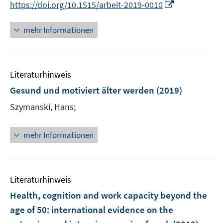
I
https://doi.org/10.1515/arbeit-2019-0010
n
n
e
n
mehr Informationen
u
e
e
u
m
e
F
Literaturhinweis
m
e
F
Gesund und motiviert älter werden
(2019)
n
e
Szymanski, Hans;
s
n
t
s
e
t
mehr Informationen
r
e
ö
r
f
ö
f
Literaturhinweis
f
n
f
Health, cognition and work capacity beyond the
e
n
age of 50
:
international evidence on the
n
e