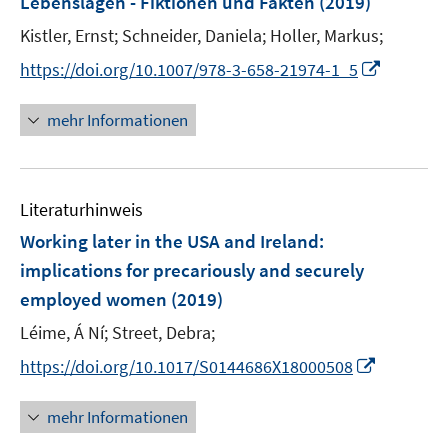
Lebenslagen - Fiktionen und Fakten
(2019)
s
s
n
t
t
Kistler, Ernst;
Schneider, Daniela;
Holler, Markus;
s
e
e
t
I
https://doi.org/10.1007/978-3-658-21974-1_5
r
r
e
n
ö
ö
r
n
mehr Informationen
f
f
ö
e
f
f
f
u
n
n
f
e
e
e
n
Literaturhinweis
m
n
n
e
F
Working later in the USA and Ireland
:
n
e
implications for precariously and securely
n
employed women
(2019)
s
t
Léime, Á Ní;
Street, Debra;
e
I
https://doi.org/10.1017/S0144686X18000508
r
n
ö
n
mehr Informationen
f
e