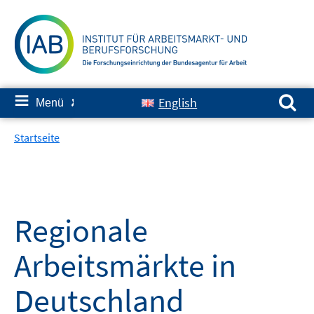
Springe
zum
Inhalt
Suchen nach:
≡
English
Menü
✘
Startseite
Regionale
Arbeitsmärkte in
Deutschland