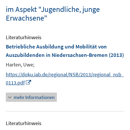
im Aspekt "Jugendliche, junge
Erwachsene"
Literaturhinweis
Betriebliche Ausbildung und Mobilität von
Auszubildenden in Niedersachsen-Bremen
(2013)
Harten, Uwe;
https://doku.iab.de/regional/NSB/2013/regional_nsb_
I
0113.pdf
n
n
mehr Informationen
e
u
e
Literaturhinweis
m