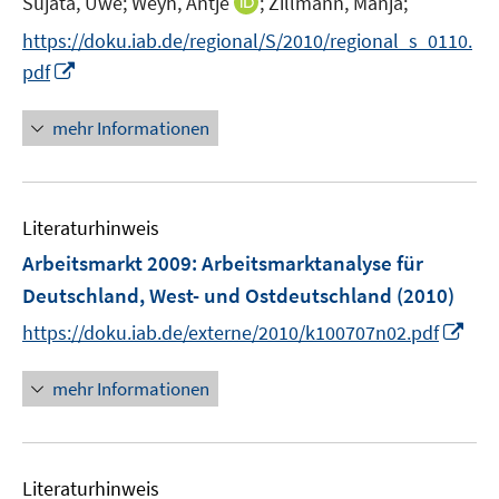
I
Sujata, Uwe;
Weyh, Antje
;
Zillmann, Manja;
e
n
https://doku.iab.de/regional/S/2010/regional_s_0110.
r
n
I
pdf
ö
e
n
f
u
n
mehr Informationen
f
e
e
n
m
u
e
F
e
n
e
Literaturhinweis
m
n
F
Arbeitsmarkt 2009
:
Arbeitsmarktanalyse für
s
e
Deutschland, West- und Ostdeutschland
(2010)
t
n
e
I
https://doku.iab.de/externe/2010/k100707n02.pdf
s
r
n
t
ö
n
mehr Informationen
e
f
e
r
f
u
ö
n
e
f
e
Literaturhinweis
m
f