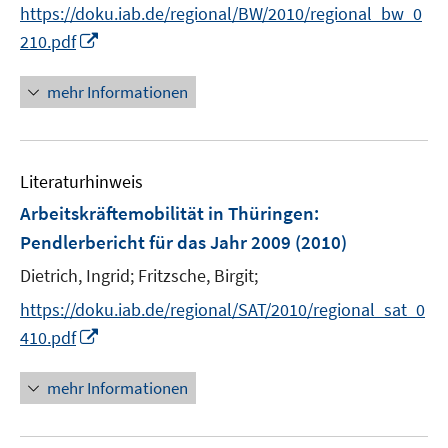
t
https://doku.iab.de/regional/BW/2010/regional_bw_0
e
I
210.pdf
r
n
ö
n
mehr Informationen
f
e
f
u
n
e
e
Literaturhinweis
m
n
F
Arbeitskräftemobilität in Thüringen
:
e
Pendlerbericht für das Jahr 2009
(2010)
n
Dietrich, Ingrid;
Fritzsche, Birgit;
s
t
https://doku.iab.de/regional/SAT/2010/regional_sat_0
e
I
410.pdf
r
n
ö
n
mehr Informationen
f
e
f
u
n