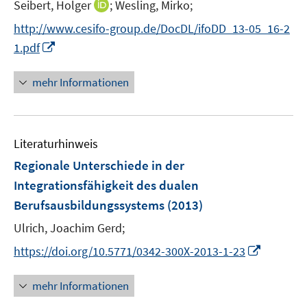
t
I
Seibert, Holger
;
Wesling, Mirko;
e
n
http://www.cesifo-group.de/DocDL/ifoDD_13-05_16-2
r
n
I
1.pdf
ö
e
n
f
u
n
mehr Informationen
f
e
e
n
m
u
e
F
e
n
e
Literaturhinweis
m
n
F
Regionale Unterschiede in der
s
e
Integrationsfähigkeit des dualen
t
n
e
Berufsausbildungssystems
(2013)
s
r
t
Ulrich, Joachim Gerd;
ö
e
I
https://doi.org/10.5771/0342-300X-2013-1-23
f
r
n
f
ö
n
n
mehr Informationen
f
e
e