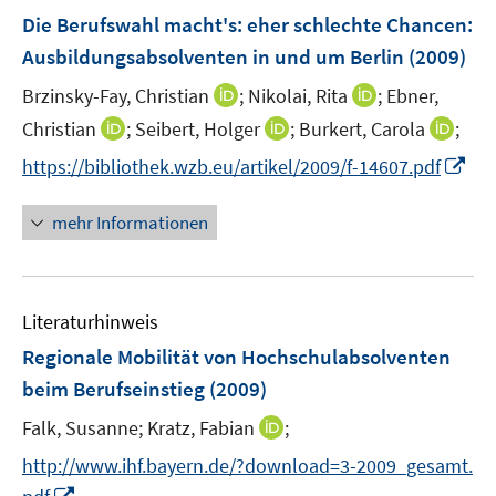
n
F
Die Berufswahl macht's
n
:
eher schlechte Chancen:
e
e
Ausbildungsabsolventen in und um Berlin
(2009)
n
n
I
I
Brzinsky-Fay, Christian
;
Nikolai, Rita
;
Ebner,
s
n
n
t
I
I
I
Christian
;
Seibert, Holger
;
Burkert, Carola
;
n
n
e
n
n
n
I
https://bibliothek.wzb.eu/artikel/2009/f-14607.pdf
e
e
r
n
n
n
n
u
u
ö
e
e
e
n
mehr Informationen
e
e
f
u
u
u
e
m
m
f
e
e
e
u
F
F
n
m
m
m
e
e
e
e
F
F
F
Literaturhinweis
m
n
n
n
e
e
e
F
Regionale Mobilität von Hochschulabsolventen
s
s
n
n
n
e
t
t
beim Berufseinstieg
(2009)
s
s
s
n
e
e
t
t
t
I
Falk, Susanne;
Kratz, Fabian
;
s
r
r
e
e
e
n
t
http://www.ihf.bayern.de/?download=3-2009_gesamt.
ö
ö
r
r
r
n
e
I
f
f