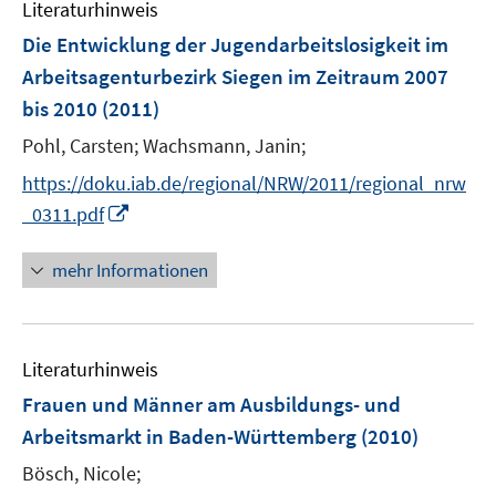
n
Literaturhinweis
e
Die Entwicklung der Jugendarbeitslosigkeit im
n
Arbeitsagenturbezirk Siegen im Zeitraum 2007
bis 2010
(2011)
Pohl, Carsten;
Wachsmann, Janin;
https://doku.iab.de/regional/NRW/2011/regional_nrw
I
_0311.pdf
n
n
mehr Informationen
e
u
e
Literaturhinweis
m
F
Frauen und Männer am Ausbildungs- und
e
Arbeitsmarkt in Baden-Württemberg
(2010)
n
Bösch, Nicole;
s