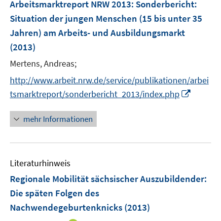
F
Arbeitsmarktreport NRW 2013
:
Sonderbericht:
e
Situation der jungen Menschen (15 bis unter 35
n
Jahren) am Arbeits- und Ausbildungsmarkt
s
(2013)
t
e
Mertens, Andreas;
r
http://www.arbeit.nrw.de/service/publikationen/arbei
ö
I
tsmarktreport/sonderbericht_2013/index.php
f
n
f
n
mehr Informationen
n
e
e
u
n
e
Literaturhinweis
m
F
Regionale Mobilität sächsischer Auszubildender:
e
Die späten Folgen des
n
Nachwendegeburtenknicks
(2013)
s