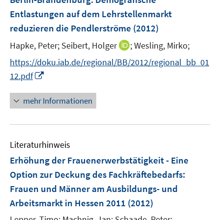
s
s
n
Entlastungen auf dem Lehrstellenmarkt
t
t
s
e
e
reduzieren die Pendlerströme
(2012)
t
r
r
e
I
Hapke, Peter;
Seibert, Holger
;
Wesling, Mirko;
ö
ö
r
n
f
f
https://doku.iab.de/regional/BB/2012/regional_bb_01
ö
n
f
f
I
12.pdf
f
e
n
n
n
f
u
e
e
n
n
mehr Informationen
e
n
n
e
e
m
u
n
F
e
e
Literaturhinweis
m
n
F
Erhöhung der Frauenerwerbstätigkeit - Eine
s
e
Option zur Deckung des Fachkräftebedarfs
:
t
n
e
Frauen und Männer am Ausbildungs- und
s
r
Arbeitsmarkt in Hessen 2011
(2012)
t
ö
e
Lepper, Timo;
Machnig, Jan;
Schaade, Peter;