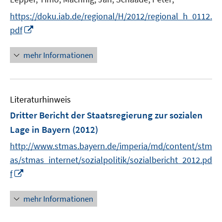
f
r
f
https://doku.iab.de/regional/H/2012/regional_h_0112.
ö
n
I
pdf
f
e
n
f
n
n
mehr Informationen
n
e
e
u
n
e
Literaturhinweis
m
F
Dritter Bericht der Staatsregierung zur sozialen
e
Lage in Bayern
(2012)
n
http://www.stmas.bayern.de/imperia/md/content/stm
s
t
as/stmas_internet/sozialpolitik/sozialbericht_2012.pd
e
I
f
r
n
ö
n
mehr Informationen
f
e
f
u