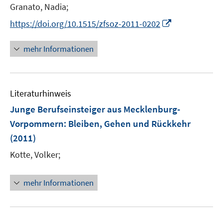
t
Granato, Nadia;
e
I
https://doi.org/10.1515/zfsoz-2011-0202
r
n
ö
n
mehr Informationen
f
e
f
u
n
e
e
Literaturhinweis
m
n
F
Junge Berufseinsteiger aus Mecklenburg-
e
Vorpommern
:
Bleiben, Gehen und Rückkehr
n
(2011)
s
t
Kotte, Volker;
e
r
mehr Informationen
ö
f
f