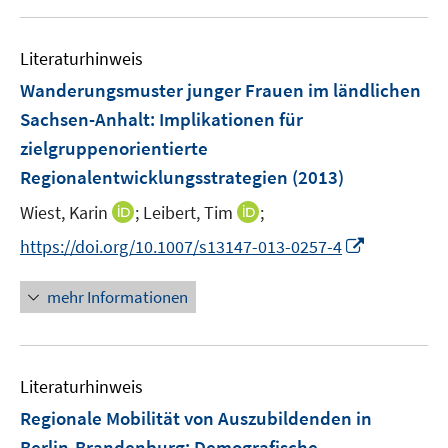
f
u
n
n
e
e
Literaturhinweis
m
n
F
Wanderungsmuster junger Frauen im ländlichen
e
Sachsen-Anhalt
:
Implikationen für
n
zielgruppenorientierte
s
Regionalentwicklungsstrategien
(2013)
t
e
I
I
Wiest, Karin
;
Leibert, Tim
;
r
n
n
I
https://doi.org/10.1007/s13147-013-0257-4
ö
n
n
n
f
e
e
n
mehr Informationen
f
u
u
e
n
e
e
u
e
m
m
e
n
F
F
Literaturhinweis
m
e
e
F
Regionale Mobilität von Auszubildenden in
n
n
e
Berlin-Brandenburg
:
Demografische