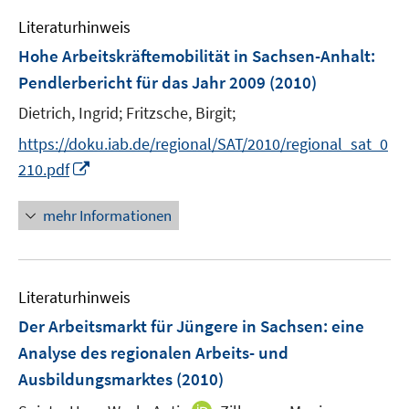
e
e
Literaturhinweis
m
n
F
Hohe Arbeitskräftemobilität in Sachsen-Anhalt
:
e
Pendlerbericht für das Jahr 2009
(2010)
n
Dietrich, Ingrid;
Fritzsche, Birgit;
s
t
https://doku.iab.de/regional/SAT/2010/regional_sat_0
e
I
210.pdf
r
n
ö
n
mehr Informationen
f
e
f
u
n
e
e
Literaturhinweis
m
n
F
Der Arbeitsmarkt für Jüngere in Sachsen
:
eine
e
Analyse des regionalen Arbeits- und
n
Ausbildungsmarktes
(2010)
s
t