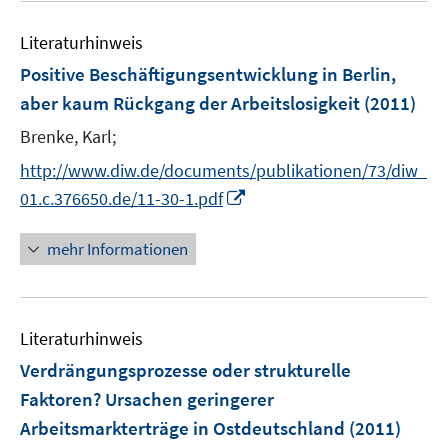
n
e
e
Literaturhinweis
m
n
F
Positive Beschäftigungsentwicklung in Berlin,
e
aber kaum Rückgang der Arbeitslosigkeit
(2011)
n
Brenke, Karl;
s
t
http://www.diw.de/documents/publikationen/73/diw_
e
I
01.c.376650.de/11-30-1.pdf
r
n
ö
n
mehr Informationen
f
e
f
u
n
e
e
Literaturhinweis
m
n
F
Verdrängungsprozesse oder strukturelle
e
Faktoren? Ursachen geringerer
n
Arbeitsmarkterträge in Ostdeutschland
(2011)
s