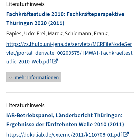
Literaturhinweis
m
s
s
F
Fachkräftestudie 2010
:
Fachkräfteperspektive
t
t
e
e
e
Thüringen 2020
(2011)
n
r
r
Papies, Udo;
Frei, Marek;
Schiemann, Frank;
s
ö
ö
t
https://zs.thulb.uni-jena.de/servlets/MCRFileNodeSer
f
f
e
f
f
vlet/jportal_derivate_00209575/TMWAT-Fachkraeftest
r
n
n
I
udie-2010-Web.pdf
ö
e
e
n
f
n
n
n
mehr Informationen
f
e
n
u
e
e
n
Literaturhinweis
m
F
IAB-Betriebspanel, Länderbericht Thüringen
:
e
Ergebnisse der fünfzehnten Welle 2010
(2011)
n
I
https://doku.iab.de/externe/2011/k110708r01.pdf
s