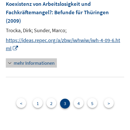
F
Koexistenz von Arbeitslosigkeit und
n
e
Fachkräftemangel?
:
Befunde für Thüringen
s
n
t
(2009)
s
e
t
Trocka, Dirk;
Sunder, Marco;
r
e
https://ideas.repec.org/a/zbw/iwhwiw/iwh-4-09-6.ht
ö
r
I
f
ml
ö
n
f
f
n
n
mehr Informationen
f
e
e
n
u
n
e
e
n
m
F
e
<
1
2
3
4
5
>
n
s
t