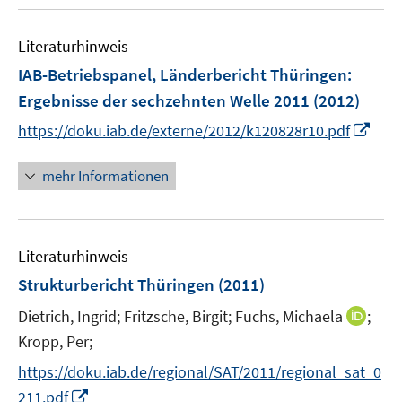
u
n
e
Literaturhinweis
m
F
IAB-Betriebspanel, Länderbericht Thüringen
:
e
Ergebnisse der sechzehnten Welle 2011
(2012)
n
I
https://doku.iab.de/externe/2012/k120828r10.pdf
s
n
t
n
mehr Informationen
e
e
r
u
ö
e
f
Literaturhinweis
m
f
F
Strukturbericht Thüringen
n
(2011)
e
e
I
Dietrich, Ingrid;
Fritzsche, Birgit;
Fuchs, Michaela
;
n
n
n
Kropp, Per;
s
n
t
https://doku.iab.de/regional/SAT/2011/regional_sat_0
e
e
I
211.pdf
u