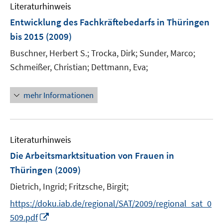
e
Literaturhinweis
m
n
F
Entwicklung des Fachkräftebedarfs in Thüringen
s
e
bis 2015
(2009)
t
n
e
Buschner, Herbert S.;
Trocka, Dirk;
Sunder, Marco;
s
r
t
Schmeißer, Christian;
Dettmann, Eva;
ö
e
f
r
mehr Informationen
f
ö
n
f
e
f
n
n
Literaturhinweis
e
Die Arbeitsmarktsituation von Frauen in
n
Thüringen
(2009)
Dietrich, Ingrid;
Fritzsche, Birgit;
https://doku.iab.de/regional/SAT/2009/regional_sat_0
I
509.pdf