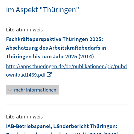
im Aspekt "Thüringen"
Literaturhinweis
Fachkräfteperspektive Thüringen 2025
:
Abschätzung des Arbeitskräftebedarfs in
Thüringen bis zum Jahr 2025
(2014)
http://apps.thueringen.de/de/publikationen/pic/pubd
I
ownload1469.pdf
n
n
mehr Informationen
e
u
e
Literaturhinweis
m
F
IAB-Betriebspanel, Länderbericht Thüringen
:
e