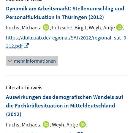
s
s
F
Dynamik am Arbeitsmarkt
:
Stellenumschlag und
t
t
e
e
e
Personalfluktuation in Thüringen
(2012)
n
r
r
I
I
Fuchs, Michaela
;
Fritzsche, Birgit;
Weyh, Antje
;
s
ö
ö
n
n
t
f
f
https://doku.iab.de/regional/SAT/2012/regional_sat_0
n
n
e
f
f
I
312.pdf
e
e
r
n
n
n
u
u
ö
e
e
n
mehr Informationen
e
e
f
n
n
e
m
m
f
u
F
F
n
e
e
e
e
Literaturhinweis
m
n
n
n
F
Auswirkungen des demografischen Wandels auf
s
s
e
die Fachkräftesituation in Mitteldeutschland
t
t
n
e
e
(2012)
s
r
r
t
I
I
Fuchs, Michaela
;
Weyh, Antje
;
ö
ö
e
n
n