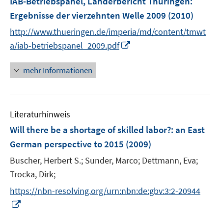
IAB-Betriebspanel, Länderbericht Thüringen
:
e
Ergebnisse der vierzehnten Welle 2009
(2010)
n
http://www.thueringen.de/imperia/md/content/tmwt
s
I
t
a/iab-betriebspanel_2009.pdf
n
e
n
r
mehr Informationen
e
ö
u
f
e
f
Literaturhinweis
m
n
F
e
Will there be a shortage of skilled labor?
:
an East
e
n
German perspective to 2015
(2009)
n
Buscher, Herbert S.;
Sunder, Marco;
Dettmann, Eva;
s
t
Trocka, Dirk;
e
https://nbn-resolving.org/urn:nbn:de:gbv:3:2-20944
r
I
ö
n