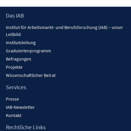
e
r
Footer
Das IAB
ö
Inhalt
f
Institut für Arbeitsmarkt- und Berufsforschung (IAB) – unser
f
Leitbild
n
Institutsleitung
e
n
Graduiertenprogramm
Befragungen
Projekte
Wissenschaftlicher Beirat
Services
Presse
IAB-Newsletter
Kontakt
Rechtliche Links