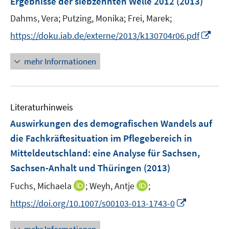
Ergebnisse der siebzehnten Welle 2012
(2013)
n
Dahms, Vera;
Putzing, Monika;
Frei, Marek;
s
t
I
https://doku.iab.de/externe/2013/k130704r06.pdf
e
n
r
n
mehr Informationen
ö
e
f
u
f
e
n
Literaturhinweis
m
e
F
Auswirkungen des demografischen Wandels auf
n
e
die Fachkräftesituation im Pflegebereich in
n
Mitteldeutschland
:
eine Analyse für Sachsen,
s
Sachsen-Anhalt und Thüringen
(2013)
t
e
I
I
Fuchs, Michaela
;
Weyh, Antje
;
r
n
n
I
https://doi.org/10.1007/s00103-013-1743-0
ö
n
n
n
f
e
e
n