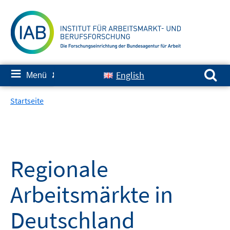
Springe
zum
Inhalt
Suchen nach:
≡
English
Menü
✘
Startseite
Regionale
Arbeitsmärkte in
Deutschland