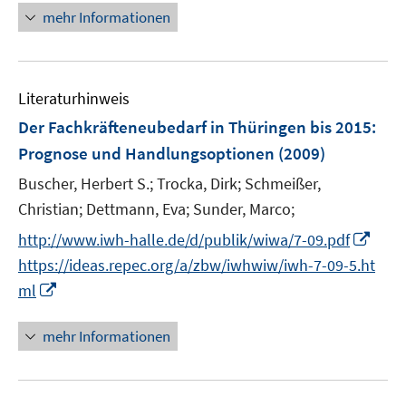
f
n
mehr Informationen
f
e
n
u
e
e
n
Literaturhinweis
m
F
Der Fachkräfteneubedarf in Thüringen bis 2015
:
e
Prognose und Handlungsoptionen
(2009)
n
Buscher, Herbert S.;
Trocka, Dirk;
Schmeißer,
s
t
Christian;
Dettmann, Eva;
Sunder, Marco;
e
I
http://www.iwh-halle.de/d/publik/wiwa/7-09.pdf
r
n
https://ideas.repec.org/a/zbw/iwhwiw/iwh-7-09-5.ht
ö
n
I
ml
f
e
n
f
u
n
mehr Informationen
n
e
e
e
m
u
n
F
e