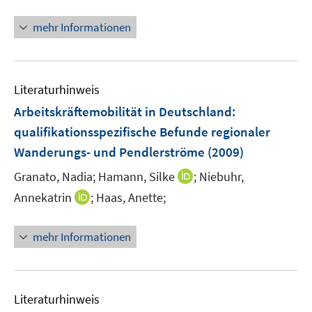
n
n
mehr Informationen
e
u
e
Literaturhinweis
m
F
Arbeitskräftemobilität in Deutschland
:
e
qualifikationsspezifische Befunde regionaler
n
Wanderungs- und Pendlerströme
(2009)
s
t
I
Granato, Nadia;
Hamann, Silke
;
Niebuhr,
e
n
I
Annekatrin
;
Haas, Anette;
r
n
n
ö
e
n
mehr Informationen
f
u
e
f
e
u
n
m
e
e
F
m
Literaturhinweis
n
e