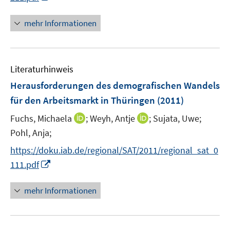
r
n
e
ö
n
mehr Informationen
m
f
e
F
f
u
e
n
e
n
e
Literaturhinweis
m
s
n
F
Herausforderungen des demografischen Wandels
t
e
e
für den Arbeitsmarkt in Thüringen
(2011)
n
r
I
I
Fuchs, Michaela
;
Weyh, Antje
;
Sujata, Uwe;
s
ö
n
n
t
Pohl, Anja;
f
n
n
e
f
https://doku.iab.de/regional/SAT/2011/regional_sat_0
e
e
r
n
I
111.pdf
u
u
ö
e
n
e
e
f
n
n
mehr Informationen
m
m
f
e
F
F
n
u
e
e
e
e
n
n
n