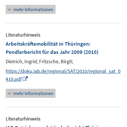
n
t
n
mehr Informationen
e
e
r
u
ö
e
f
Literaturhinweis
m
f
F
Arbeitskräftemobilität in Thüringen
n
:
e
e
Pendlerbericht für das Jahr 2009
(2010)
n
n
Dietrich, Ingrid;
Fritzsche, Birgit;
s
t
https://doku.iab.de/regional/SAT/2010/regional_sat_0
e
I
410.pdf
r
n
ö
n
mehr Informationen
f
e
f
u
n
e
e
Literaturhinweis
m
n
F