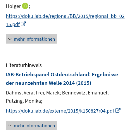
t
I
Holger
;
s
e
n
t
https://doku.iab.de/regional/BB/2015/regional_bb_02
r
n
e
I
15.pdf
ö
e
r
n
f
u
ö
n
mehr Informationen
f
e
f
e
n
m
f
u
e
F
n
e
n
e
e
Literaturhinweis
m
n
n
F
IAB-Betriebspanel Ostdeutschland
:
Ergebnisse
s
e
der neunzehnten Welle 2014
(2015)
t
n
e
Dahms, Vera;
Frei, Marek;
Bennewitz, Emanuel;
s
r
t
Putzing, Monika;
ö
e
I
https://doku.iab.de/externe/2015/k150827r04.pdf
f
r
n
f
ö
n
n
mehr Informationen
f
e