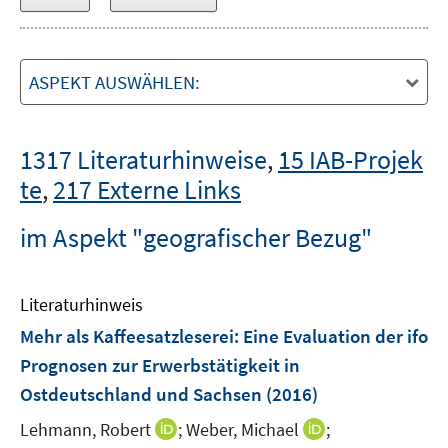
ASPEKT AUSWÄHLEN:
1317 Literaturhinweise
,
15 IAB-Projek
te
,
217 Externe Links
im Aspekt "geografischer Bezug"
Literaturhinweis
Mehr als Kaffeesatzleserei: Eine Evaluation der ifo
Prognosen zur Erwerbstätigkeit in
Ostdeutschland und Sachsen
(2016)
I
I
Lehmann, Robert
;
Weber, Michael
;