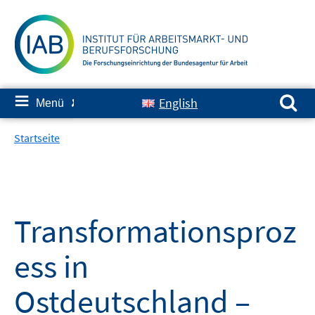
Springe
zum
Inhalt
Suchen nach:
≡
English
Menü
✘
Startseite
Transformationsproz
ess in
Ostdeutschland –