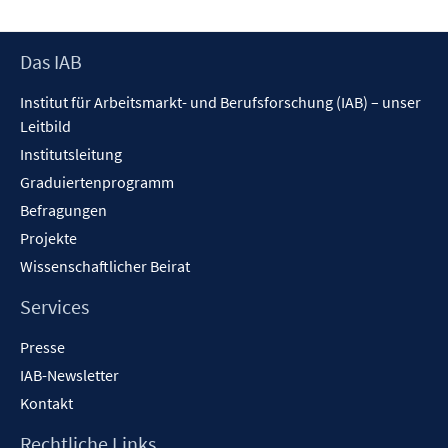
n
n
ö
e
e
f
n
n
Footer
Das IAB
f
Inhalt
n
Institut für Arbeitsmarkt- und Berufsforschung (IAB) – unser
e
Leitbild
n
Institutsleitung
Graduiertenprogramm
Befragungen
Projekte
Wissenschaftlicher Beirat
Services
Presse
IAB-Newsletter
Kontakt
Rechtliche Links