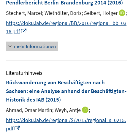
n
F
Pendlerbericht Berlin-Brandenburg 2014
(2016)
n
n
e
e
s
s
I
Stechert, Marcel;
Wiethölter, Doris;
Seibert, Holger
;
n
n
t
t
n
s
https://doku.iab.de/regional/BB/2016/regional_bb_03
e
e
n
t
I
16.pdf
r
r
e
e
n
ö
ö
u
r
n
mehr Informationen
f
f
e
ö
e
f
f
m
f
u
n
n
F
f
e
e
e
e
n
Literaturhinweis
m
n
n
n
e
F
Rückwanderung von Beschäftigten nach
s
n
e
Sachsen
:
eine Analyse anhand der Beschäftigten-
t
n
e
Historik des IAB
(2015)
s
r
t
I
Ahmad, Omar Martin;
Weyh, Antje
;
ö
e
n
f
https://doku.iab.de/regional/S/2015/regional_s_0215.
r
n
f
I
pdf
ö
e