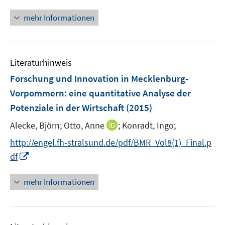
n
n
f
u
e
n
mehr Informationen
f
e
n
e
n
m
u
e
F
e
n
e
Literaturhinweis
m
n
F
Forschung und Innovation in Mecklenburg-
s
e
Vorpommern
:
eine quantitative Analyse der
t
n
e
Potenziale in der Wirtschaft
(2015)
s
r
t
I
Alecke, Björn;
Otto, Anne
;
Konradt, Ingo;
ö
e
n
f
http://engel.fh-stralsund.de/pdf/BMR_Vol8(1)_Final.p
r
n
f
I
df
ö
e
n
n
f
u
e
n
mehr Informationen
f
e
n
e
n
m
u
e
F
e
n
e