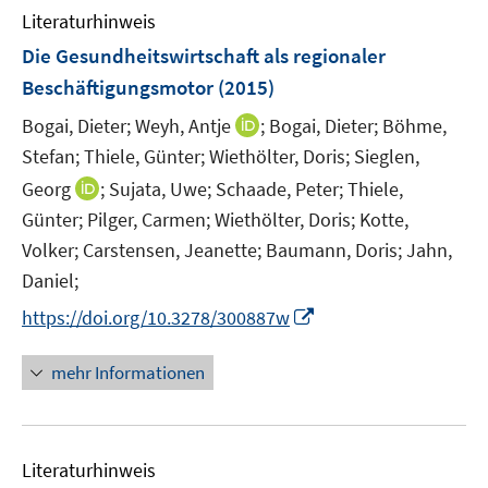
n
e
Literaturhinweis
f
n
n
Die Gesundheitswirtschaft als regionaler
e
Beschäftigungsmotor
(2015)
n
I
Bogai, Dieter;
Weyh, Antje
;
Bogai, Dieter;
Böhme,
n
Stefan;
Thiele, Günter;
Wiethölter, Doris;
Sieglen,
n
I
Georg
;
Sujata, Uwe;
Schaade, Peter;
Thiele,
e
n
Günter;
Pilger, Carmen;
Wiethölter, Doris;
Kotte,
u
n
Volker;
Carstensen, Jeanette;
Baumann, Doris;
Jahn,
e
e
Daniel;
m
u
F
I
https://doi.org/10.3278/300887w
e
e
n
m
n
n
F
mehr Informationen
s
e
e
t
u
n
e
e
s
r
Literaturhinweis
m
t