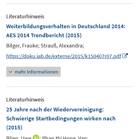
u
n
e
e
s
n
Literaturhinweis
m
t
s
F
e
Weiterbildungsverhalten in Deutschland 2014
:
t
e
r
e
AES 2014 Trendbericht
(2015)
n
ö
r
Bilger, Frauke;
Strauß, Alexandra;
s
f
ö
t
f
I
https://doku.iab.de/externe/2015/k150407r07.pdf
f
e
n
n
f
r
e
n
n
mehr Informationen
ö
n
e
e
f
u
n
f
e
n
Literaturhinweis
m
e
F
25 Jahre nach der Wiedervereinigung:
n
e
Schwierige Startbedingungen wirken nach
n
(2015)
s
t
I
Blien, Uwe
;
Phan thi Hong, Van;