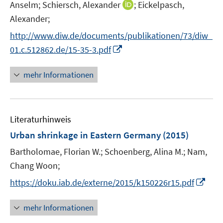
n
n
t
I
Anselm;
Schiersch, Alexander
;
Eickelpasch,
r
n
n
e
n
Alexander;
ö
e
e
r
n
f
http://www.diw.de/documents/publikationen/73/diw_
u
u
ö
e
f
I
e
e
01.c.512862.de/15-35-3.pdf
f
u
n
n
m
m
f
e
e
n
F
F
n
mehr Informationen
m
n
e
e
e
e
F
u
n
n
n
e
e
s
s
n
Literaturhinweis
m
t
t
s
F
e
e
Urban shrinkage in Eastern Germany
(2015)
t
e
r
r
e
Bartholomae, Florian W.;
Schoenberg, Alina M.;
Nam,
n
ö
ö
r
Chang Woon;
s
f
f
ö
t
f
f
I
https://doku.iab.de/externe/2015/k150226r15.pdf
f
e
n
n
n
f
r
e
e
n
n
mehr Informationen
ö
n
n
e
e