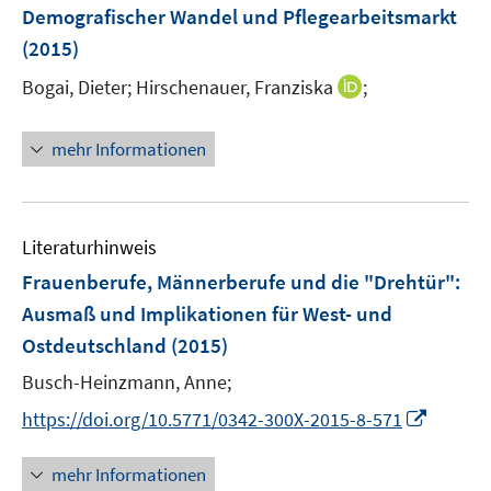
ö
F
e
Demografischer Wandel und Pflegearbeitsmarkt
f
e
r
(2015)
f
n
ö
n
I
Bogai, Dieter;
Hirschenauer, Franziska
;
s
f
e
n
t
f
n
n
e
n
mehr Informationen
e
r
e
u
ö
n
e
f
m
f
Literaturhinweis
F
n
Frauenberufe, Männerberufe und die "Drehtür"
:
e
e
Ausmaß und Implikationen für West- und
n
n
Ostdeutschland
(2015)
s
t
Busch-Heinzmann, Anne;
e
I
https://doi.org/10.5771/0342-300X-2015-8-571
r
n
ö
n
mehr Informationen
f