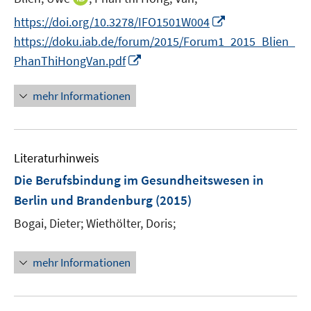
e
n
I
https://doi.org/10.3278/IFO1501W004
r
n
n
https://doku.iab.de/forum/2015/Forum1_2015_Blien_
ö
e
n
I
PhanThiHongVan.pdf
f
u
e
n
f
e
u
n
n
mehr Informationen
m
e
e
e
F
m
u
n
e
F
e
n
e
Literaturhinweis
m
s
n
F
Die Berufsbindung im Gesundheitswesen in
t
s
e
e
Berlin und Brandenburg
(2015)
t
n
r
e
Bogai, Dieter;
Wiethölter, Doris;
s
ö
r
t
f
ö
e
mehr Informationen
f
f
r
n
f
ö
e
n
f