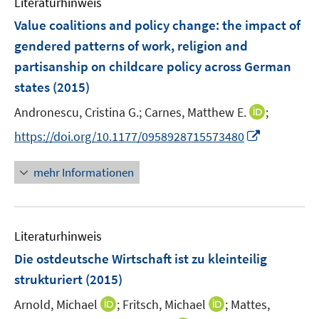
Literaturhinweis
m
n
F
Value coalitions and policy change
:
the impact of
s
e
gendered patterns of work, religion and
t
n
e
partisanship on childcare policy across German
s
r
states
(2015)
t
ö
e
I
Andronescu, Cristina G.;
Carnes, Matthew E.
;
f
r
n
f
I
https://doi.org/10.1177/0958928715573480
ö
n
n
n
f
e
e
n
mehr Informationen
f
u
n
e
n
e
u
e
m
e
n
F
Literaturhinweis
m
e
F
Die ostdeutsche Wirtschaft ist zu kleinteilig
n
e
strukturiert
(2015)
s
n
t
I
I
Arnold, Michael
;
Fritsch, Michael
;
Mattes,
s
e