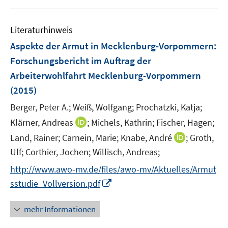
f
u
n
f
e
n
Literaturhinweis
m
e
F
Aspekte der Armut in Mecklenburg-Vorpommern
:
n
e
Forschungsbericht im Auftrag der
n
Arbeiterwohlfahrt Mecklenburg-Vorpommern
s
(2015)
t
e
Berger, Peter A.;
Weiß, Wolfgang;
Prochatzki, Katja;
r
I
Klärner, Andreas
;
Michels, Kathrin;
Fischer, Hagen;
ö
n
I
Land, Rainer;
Carnein, Marie;
Knabe, André
;
Groth,
f
n
n
Ulf;
Corthier, Jochen;
Willisch, Andreas;
f
e
n
n
http://www.awo-mv.de/files/awo-mv/Aktuelles/Armut
u
e
e
I
e
sstudie_Vollversion.pdf
u
n
n
m
e
n
F
mehr Informationen
m
e
e
F