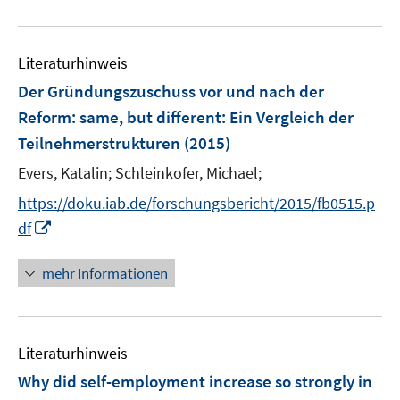
e
f
u
n
n
e
e
Literaturhinweis
m
n
F
Der Gründungszuschuss vor und nach der
e
Reform
:
same, but different: Ein Vergleich der
n
Teilnehmerstrukturen
(2015)
s
t
Evers, Katalin;
Schleinkofer, Michael;
e
https://doku.iab.de/forschungsbericht/2015/fb0515.p
r
I
df
ö
n
f
n
mehr Informationen
f
e
n
u
e
e
n
Literaturhinweis
m
F
Why did self-employment increase so strongly in
e