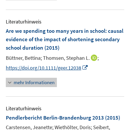
e
f
u
n
e
e
Literaturhinweis
m
n
F
Are we spending too many years in school
:
causal
e
evidence of the impact of shortening secondary
n
school duration
(2015)
s
t
I
Büttner, Bettina;
Thomsen, Stephan L.
;
e
n
I
https://doi.org/10.1111/geer.12038
r
n
n
ö
e
n
mehr Informationen
f
u
e
f
e
u
n
m
e
e
F
Literaturhinweis
m
n
e
F
Pendlerbericht Berlin-Brandenburg 2013
(2015)
n
e
Carstensen, Jeanette;
Wiethölter, Doris;
Seibert,
s
n