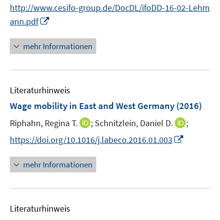
n
n
http://www.cesifo-group.de/DocDL/ifoDD-16-02-Lehm
n
n
I
ann.pdf
e
e
n
u
u
n
mehr Informationen
e
e
e
m
m
u
F
F
e
e
e
Literaturhinweis
m
n
n
F
Wage mobility in East and West Germany
(2016)
s
s
e
t
t
I
I
Riphahn, Regina T.
;
Schnitzlein, Daniel D.
;
n
e
e
n
n
s
I
https://doi.org/10.1016/j.labeco.2016.01.003
r
r
n
n
t
n
ö
ö
e
e
e
n
mehr Informationen
f
f
u
u
r
e
f
f
e
e
ö
u
n
n
m
m
f
e
e
e
F
F
Literaturhinweis
f
m
n
n
e
e