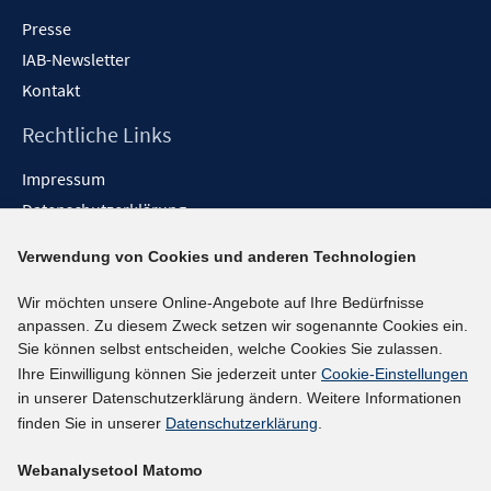
Presse
IAB-Newsletter
Kontakt
Rechtliche Links
Impressum
Datenschutzerklärung
Erklärung zur Barrierefreiheit
Verwendung von Cookies und anderen Technologien
Barrieren melden
Wir möchten unsere Online-Angebote auf Ihre Bedürfnisse
Social-Media-Kanäle
anpassen. Zu diesem Zweck setzen wir sogenannte Cookies ein.
Sie können selbst entscheiden, welche Cookies Sie zulassen.
BlueSky
Ihre Einwilligung können Sie jederzeit unter
Cookie-Einstellungen
YouTube
in unserer Datenschutzerklärung ändern. Weitere Informationen
LinkedIn
finden Sie in unserer
Datenschutzerklärung
.
XING
Webanalysetool Matomo
kununu