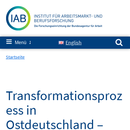
Springe
zum
Inhalt
Suchen nach:
≡
English
Menü
✘
Startseite
Transformationsproz
ess in
Ostdeutschland –