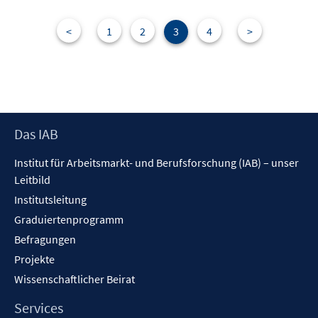
<
1
2
3
4
>
Footer
Das IAB
Inhalt
Institut für Arbeitsmarkt- und Berufsforschung (IAB) – unser
Leitbild
Institutsleitung
Graduiertenprogramm
Befragungen
Projekte
Wissenschaftlicher Beirat
Services