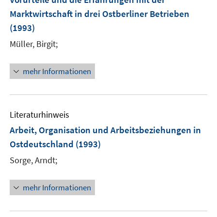
n
Marktwirtschaft in drei Ostberliner Betrieben
(1993)
Müller, Birgit;
mehr Informationen
Literaturhinweis
Arbeit, Organisation und Arbeitsbeziehungen in
Ostdeutschland
(1993)
Sorge, Arndt;
mehr Informationen