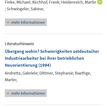
Finke, Michael;
Kirchhof, Frank;
Heidenreich, Martin
;
Schwingeler, Sabine;
I
n
n
mehr Informationen
e
u
e
m
Literaturhinweis
F
Übergang wohin? Schwierigkeiten ostdeutscher
e
Industriearbeiter bei ihrer betrieblichen
n
Neuorientierung
(1994)
s
t
Andretta, Gabriele;
Dittmer, Stephanie;
Baethge,
e
Martin;
r
ö
mehr Informationen
f
f
n