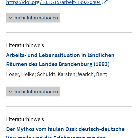
I
https://doi.org/10.1515/arbeit-1993-0404
n
n
mehr Informationen
e
u
e
Literaturhinweis
m
F
Arbeits- und Lebenssituation in ländlichen
e
Räumen des Landes Brandenburg
(1993)
n
Löser, Heike;
Schuldt, Karsten;
Warich, Bert;
s
t
e
mehr Informationen
r
ö
f
Literaturhinweis
f
n
Der Mythos vom faulen Ossi
:
deutsch-deutsche
e
Vorurteile und die Erfahrungen mit der