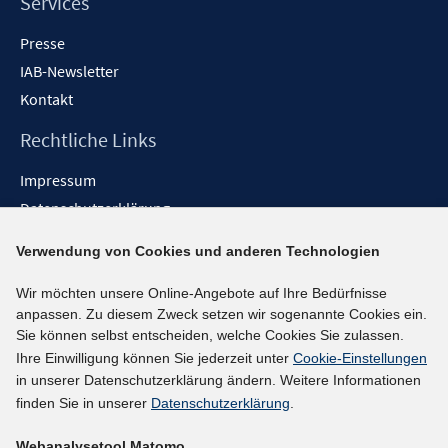
Services
Presse
IAB-Newsletter
Kontakt
Rechtliche Links
Impressum
Datenschutzerklärung
Erklärung zur Barrierefreiheit
Verwendung von Cookies und anderen Technologien
Barrieren melden
Wir möchten unsere Online-Angebote auf Ihre Bedürfnisse
Social-Media-Kanäle
anpassen. Zu diesem Zweck setzen wir sogenannte Cookies ein.
Sie können selbst entscheiden, welche Cookies Sie zulassen.
BlueSky
Ihre Einwilligung können Sie jederzeit unter
Cookie-Einstellungen
YouTube
in unserer Datenschutzerklärung ändern. Weitere Informationen
LinkedIn
finden Sie in unserer
Datenschutzerklärung
.
XING
Webanalysetool Matomo