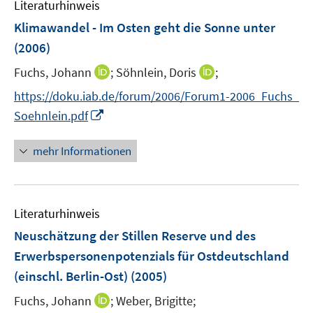
m
m
Literaturhinweis
n
n
F
F
Klimawandel - Im Osten geht die Sonne unter
e
e
(2006)
n
n
s
s
I
I
Fuchs, Johann
;
Söhnlein, Doris
;
t
t
n
n
https://doku.iab.de/forum/2006/Forum1-2006_Fuchs_
e
e
n
n
I
Soehnlein.pdf
r
r
e
e
n
ö
ö
u
u
n
mehr Informationen
f
f
e
e
e
f
f
m
m
u
n
n
F
F
e
e
e
e
e
Literaturhinweis
m
n
n
n
n
F
Neuschätzung der Stillen Reserve und des
s
s
e
Erwerbspersonenpotenzials für Ostdeutschland
t
t
n
e
e
(einschl. Berlin-Ost)
(2005)
s
r
r
t
I
Fuchs, Johann
;
Weber, Brigitte;
ö
ö