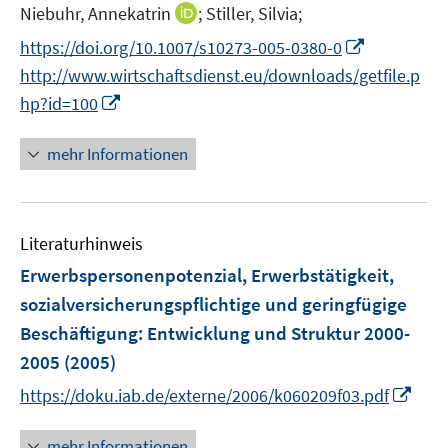
I
Niebuhr, Annekatrin
;
Stiller, Silvia;
n
I
https://doi.org/10.1007/s10273-005-0380-0
n
n
http://www.wirtschaftsdienst.eu/downloads/getfile.p
e
n
I
hp?id=100
u
e
n
e
u
n
mehr Informationen
m
e
e
F
m
u
e
F
e
n
e
Literaturhinweis
m
s
n
F
Erwerbspersonenpotenzial, Erwerbstätigkeit,
t
s
e
e
sozialversicherungspflichtige und geringfügige
t
n
r
Beschäftigung
:
Entwicklung und Struktur 2000-
e
s
ö
r
2005
(2005)
t
f
ö
e
I
https://doku.iab.de/externe/2006/k060209f03.pdf
f
f
r
n
n
f
ö
n
e
mehr Informationen