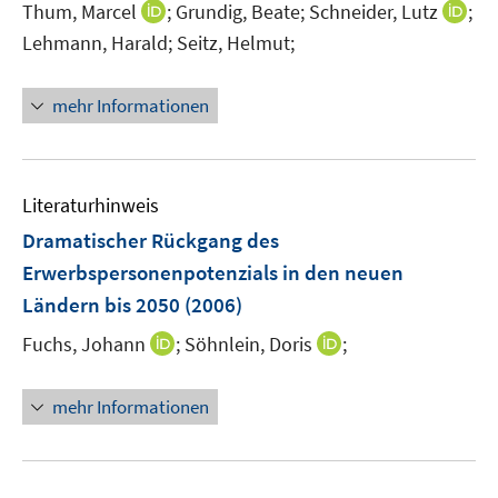
I
I
Thum, Marcel
;
Grundig, Beate;
Schneider, Lutz
;
n
n
Lehmann, Harald;
Seitz, Helmut;
n
n
e
e
mehr Informationen
u
u
e
e
m
m
F
F
Literaturhinweis
e
e
Dramatischer Rückgang des
n
n
Erwerbspersonenpotenzials in den neuen
s
s
Ländern bis 2050
t
(2006)
t
e
e
I
I
Fuchs, Johann
;
Söhnlein, Doris
;
r
r
n
n
ö
ö
n
n
mehr Informationen
f
f
e
e
f
f
u
u
n
n
e
e
e
e