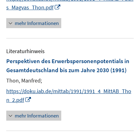
n
I
s_Magvas_Thon.pdf
e
n
u
n
mehr Informationen
e
e
m
u
F
e
e
Literaturhinweis
m
n
F
Perspektiven des Erwerbspersonenpotentials in
s
e
Gesamtdeutschland bis zum Jahre 2030
(1991)
t
n
e
Thon, Manfred;
s
r
t
https://doku.iab.de/mittab/1991/1991_4_MittAB_Tho
ö
e
I
n_2.pdf
f
r
n
f
ö
n
n
mehr Informationen
f
e
e
f
u
n
n
e