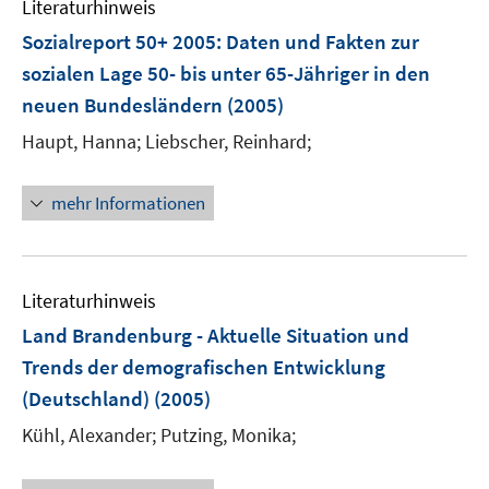
n
Literaturhinweis
m
e
e
e
F
Sozialreport 50+ 2005
:
Daten und Fakten zur
n
n
n
e
sozialen Lage 50- bis unter 65-Jähriger in den
s
s
n
neuen Bundesländern
t
(2005)
t
s
e
e
t
Haupt, Hanna;
Liebscher, Reinhard;
r
r
e
ö
ö
r
mehr Informationen
f
f
ö
f
f
f
n
n
f
e
e
n
Literaturhinweis
n
n
e
Land Brandenburg - Aktuelle Situation und
n
Trends der demografischen Entwicklung
(Deutschland)
(2005)
Kühl, Alexander;
Putzing, Monika;