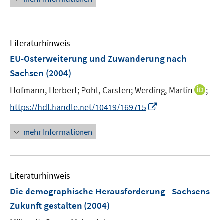
n
f
e
n
e
f
u
n
n
e
e
Literaturhinweis
m
n
F
EU-Osterweiterung und Zuwanderung nach
e
Sachsen
(2004)
n
I
Hofmann, Herbert;
Pohl, Carsten;
Werding, Martin
;
s
n
t
I
https://hdl.handle.net/10419/169715
n
e
n
e
r
n
mehr Informationen
u
ö
e
e
f
u
m
f
e
F
n
Literaturhinweis
m
e
e
F
Die demographische Herausforderung - Sachsens
n
n
e
Zukunft gestalten
(2004)
s
n
t