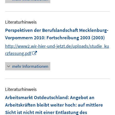
e
F
F
u
e
e
e
n
n
Literaturhinweis
m
s
s
F
Perspektiven der Berufslandschaft Mecklenburg-
t
t
e
e
e
Vorpommern 2010
:
Fortschreibung 2003
(2003)
n
r
r
http://www2.wir-hier-und-jetzt.de/uploads/studie_ku
s
ö
ö
I
t
rzfassung.pdf
f
f
n
e
f
f
n
r
mehr Informationen
n
n
e
ö
e
e
u
f
n
n
e
f
Literaturhinweis
m
n
F
e
Arbeitsmarkt Ostdeutschland: Angebot an
e
n
Arbeitskräften bleibt weiter hoch
:
auf mittlere
n
Sicht ist nicht mit einer Entlastung des
s