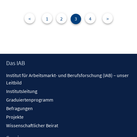
e
m
n
F
e
<
1
2
3
4
>
n
s
t
e
r
Footer
Das IAB
ö
Inhalt
f
Institut für Arbeitsmarkt- und Berufsforschung (IAB) – unser
f
Leitbild
n
Institutsleitung
e
n
Graduiertenprogramm
Befragungen
Projekte
Wissenschaftlicher Beirat