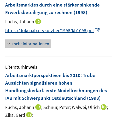
Arbeitsmarktes durch eine stärker sinkende
t
e
Erwerbsbeteiligung zu rechnen
(1998)
r
I
Fuchs, Johann
;
ö
n
I
https://doku.iab.de/kurzber/1998/kb1098.pdf
f
n
n
f
e
n
n
mehr Informationen
u
e
e
e
u
n
m
e
F
Literaturhinweis
m
e
F
Arbeitsmarktperspektiven bis 2010: Trübe
n
e
Aussichten signalisieren hohen
s
n
Handlungsbedarf
t
:
erste Modellrechnungen des
s
e
IAB mit Schwerpunkt Ostdeutschland
(1998)
t
r
e
I
I
Fuchs, Johann
;
Schnur, Peter;
Walwei, Ulrich
;
ö
r
n
n
I
Zika, Gerd
;
f