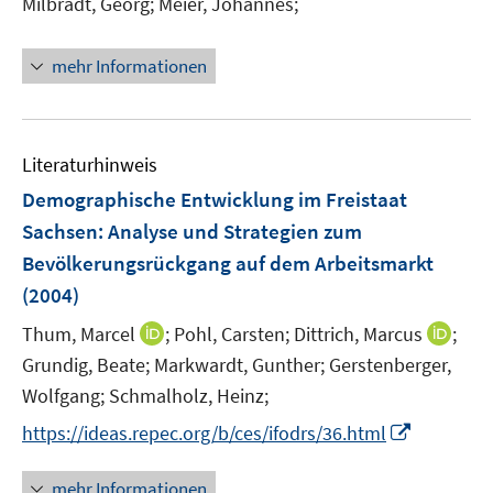
Milbradt, Georg;
Meier, Johannes;
s
e
t
r
e
mehr Informationen
ö
r
f
ö
f
f
n
Literaturhinweis
f
e
n
Demographische Entwicklung im Freistaat
n
e
Sachsen
:
Analyse und Strategien zum
n
Bevölkerungsrückgang auf dem Arbeitsmarkt
(2004)
I
I
Thum, Marcel
;
Pohl, Carsten;
Dittrich, Marcus
;
n
n
Grundig, Beate;
Markwardt, Gunther;
Gerstenberger,
n
n
Wolfgang;
Schmalholz, Heinz;
e
e
I
https://ideas.repec.org/b/ces/ifodrs/36.html
u
u
n
e
e
n
mehr Informationen
m
m