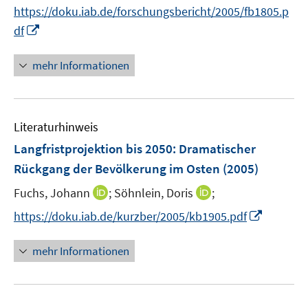
e
n
f
f
https://doku.iab.de/forschungsbericht/2005/fb1805.p
r
n
f
f
I
df
ö
e
n
n
n
f
u
e
e
n
mehr Informationen
f
e
n
n
e
n
m
u
e
F
e
n
e
Literaturhinweis
m
n
F
Langfristprojektion bis 2050: Dramatischer
s
e
Rückgang der Bevölkerung im Osten
(2005)
t
n
e
I
I
Fuchs, Johann
;
Söhnlein, Doris
;
s
r
n
n
t
I
https://doku.iab.de/kurzber/2005/kb1905.pdf
ö
n
n
e
n
f
e
e
r
n
mehr Informationen
f
u
u
ö
e
n
e
e
f
u
e
m
m
f
e
n
F
F