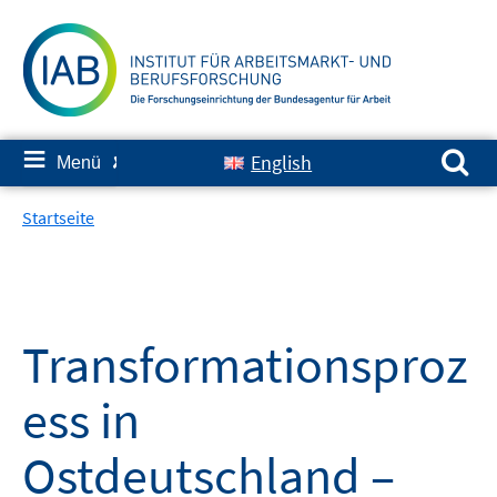
Springe
zum
Inhalt
Suchen nach:
≡
English
Menü
✘
Startseite
Transformationsproz
ess in
Ostdeutschland –