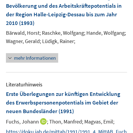
Bevölkerung und des Arbeitskräftepotentials in
der Region Halle-Leipzig-Dessau bis zum Jahr
2010
(1993)
Bärwald, Horst;
Raschke, Wolfgang;
Hande, Wolfgang;
Wagner, Gerald;
Lüdigk, Rainer;
mehr Informationen
Literaturhinweis
Erste Überlegungen zur künftigen Entwicklung
des Erwerbspersonenpotentials im Gebiet der
neuen Bundesländer
(1991)
I
Fuchs, Johann
;
Thon, Manfred;
Magvas, Emil;
n
https://doku.iab.de/mittab/1991/1991_4_MittAB_Fuch