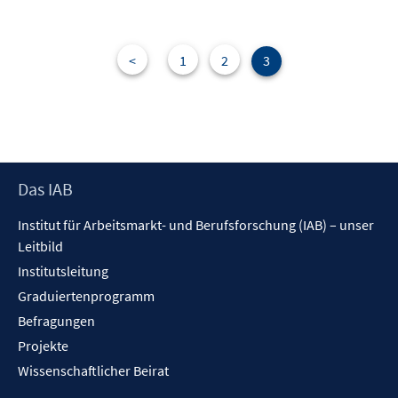
<
1
2
3
Footer
Das IAB
Inhalt
Institut für Arbeitsmarkt- und Berufsforschung (IAB) – unser
Leitbild
Institutsleitung
Graduiertenprogramm
Befragungen
Projekte
Wissenschaftlicher Beirat