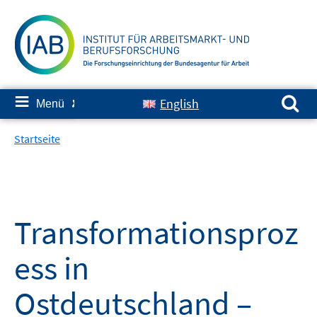
Springe
zum
Inhalt
Suchen nach:
≡
English
Menü
✘
Startseite
Transformationsproz
ess in
Ostdeutschland –