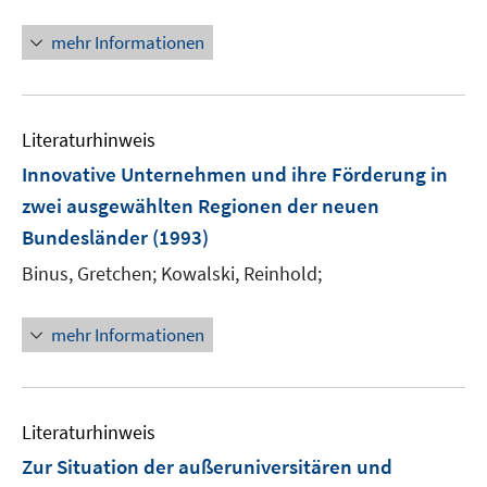
e
r
mehr Informationen
ö
f
f
n
Literaturhinweis
e
Innovative Unternehmen und ihre Förderung in
n
zwei ausgewählten Regionen der neuen
Bundesländer
(1993)
Binus, Gretchen;
Kowalski, Reinhold;
mehr Informationen
Literaturhinweis
Zur Situation der außeruniversitären und