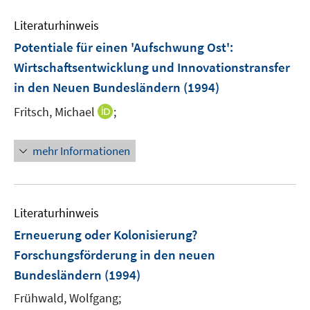
e
m
Literaturhinweis
F
Potentiale für einen 'Aufschwung Ost'
:
e
Wirtschaftsentwicklung und Innovationstransfer
n
in den Neuen Bundesländern
(1994)
s
t
I
Fritsch, Michael
;
e
n
r
n
mehr Informationen
ö
e
f
u
f
e
n
m
Literaturhinweis
e
F
Erneuerung oder Kolonisierung?
n
e
Forschungsförderung in den neuen
n
Bundesländern
(1994)
s
t
Frühwald, Wolfgang;