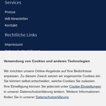
Services
Presse
IAB-Newsletter
Kontakt
Rechtliche Links
Impressum
Datenschutzerklärung
Erklärung zur Barrierefreiheit
Verwendung von Cookies und anderen Technologien
Barrieren melden
Wir möchten unsere Online-Angebote auf Ihre Bedürfnisse
Social-Media-Kanäle
anpassen. Zu diesem Zweck setzen wir sogenannte Cookies ein.
Sie können selbst entscheiden, welche Cookies Sie zulassen.
BlueSky
Ihre Einwilligung können Sie jederzeit unter
Cookie-Einstellungen
YouTube
in unserer Datenschutzerklärung ändern. Weitere Informationen
LinkedIn
finden Sie in unserer
Datenschutzerklärung
.
XING