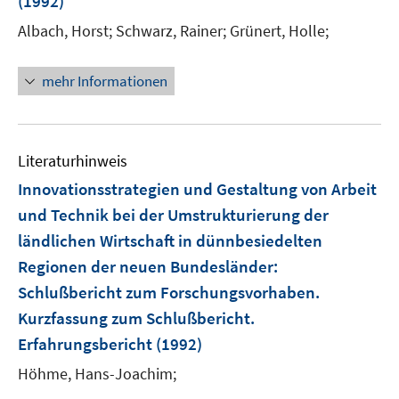
(1992)
s
t
Albach, Horst;
Schwarz, Rainer;
Grünert, Holle;
e
r
mehr Informationen
ö
f
f
n
Literaturhinweis
e
Innovationsstrategien und Gestaltung von Arbeit
n
und Technik bei der Umstrukturierung der
ländlichen Wirtschaft in dünnbesiedelten
Regionen der neuen Bundesländer
:
Schlußbericht zum Forschungsvorhaben.
Kurzfassung zum Schlußbericht.
Erfahrungsbericht
(1992)
Höhme, Hans-Joachim;