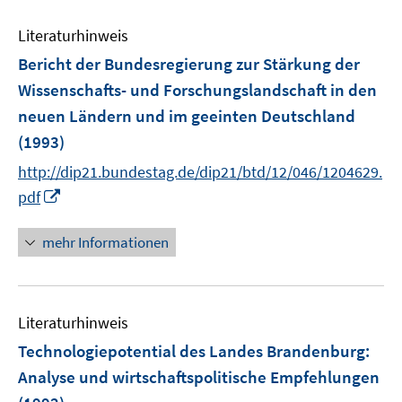
Literaturhinweis
Bericht der Bundesregierung zur Stärkung der
Wissenschafts- und Forschungslandschaft in den
neuen Ländern und im geeinten Deutschland
(1993)
http://dip21.bundestag.de/dip21/btd/12/046/1204629.
I
pdf
n
n
mehr Informationen
e
u
e
Literaturhinweis
m
F
Technologiepotential des Landes Brandenburg
:
e
Analyse und wirtschaftspolitische Empfehlungen
n