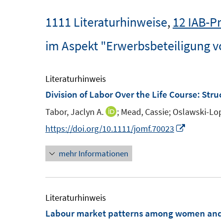
1111 Literaturhinweise
,
12 IAB-P
im Aspekt "Erwerbsbeteiligung v
Literaturhinweis
Division of Labor Over the Life Course: Str
Tabor, Jaclyn A.
;
Mead, Cassie;
Oslawski-Lop
I
n
I
https://doi.org/10.1111/jomf.70023
n
n
mehr Informationen
e
n
u
e
e
u
m
e
Literaturhinweis
F
m
Labour market patterns among women and me