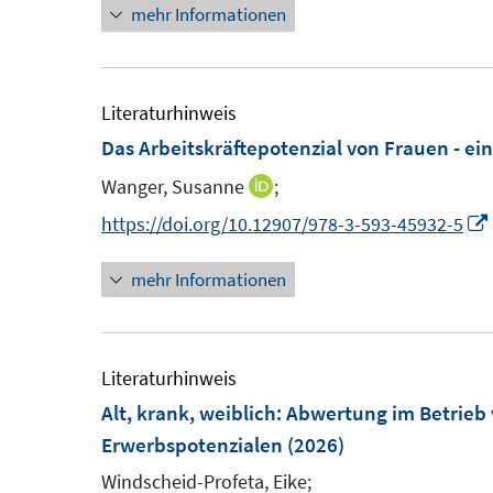
mehr Informationen
u
n
f
e
e
f
m
u
n
F
e
Literaturhinweis
e
e
m
Das Arbeitskräftepotenzial von Frauen - e
n
n
F
Wanger, Susanne
;
I
s
e
n
https://doi.org/10.12907/978-3-593-45932-5
t
n
n
e
s
mehr Informationen
e
r
t
u
ö
e
e
f
r
m
Literaturhinweis
f
ö
F
Alt, krank, weiblich: Abwertung im Betrieb
n
f
e
Erwerbspotenzialen
(2026)
e
f
n
n
Windscheid-Profeta, Eike;
n