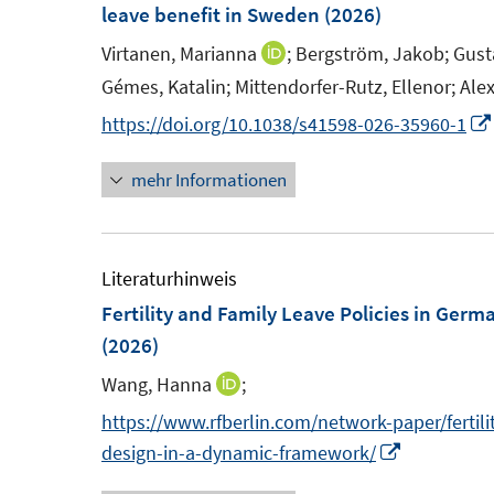
e
F
leave benefit in Sweden
(2026)
n
e
Virtanen, Marianna
;
Bergström, Jakob;
Gust
I
s
n
n
Gémes, Katalin;
Mittendorfer-Rutz, Ellenor;
Alex
t
s
n
https://doi.org/10.1038/s41598-026-35960-1
e
t
e
r
e
u
mehr Informationen
ö
r
e
f
ö
m
f
f
F
Literaturhinweis
n
f
e
Fertility and Family Leave Policies in Ger
e
n
n
n
(2026)
e
s
n
Wang, Hanna
;
I
t
n
https://www.rfberlin.com/network-paper/fertili
e
n
I
design-in-a-dynamic-framework/
r
e
n
ö