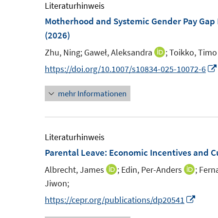
Literaturhinweis
f
Motherhood and Systemic Gender Pay Gap 
f
(2026)
n
e
Zhu, Ning;
Gaweł, Aleksandra
;
Toikko, Timo
I
n
n
https://doi.org/10.1007/s10834-025-10072-6
n
mehr Informationen
e
u
e
m
Literaturhinweis
F
Parental Leave: Economic Incentives and C
e
Albrecht, James
;
Edin, Per-Anders
;
Fern
I
I
n
Jiwon;
n
n
s
n
n
I
https://cepr.org/publications/dp20541
t
e
e
n
e