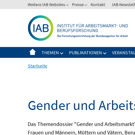
Springe
Weitere IAB Websites
Presse
Kontakt
IAB-Newslet
zum
Inhalt
THEMEN
PUBLIKATIONEN
VERANSTA
Startseite
Gender und Arbei
Das Themendossier "Gender und Arbeitsmarkt" 
Frauen und Männern, Müttern und Vätern, Beru