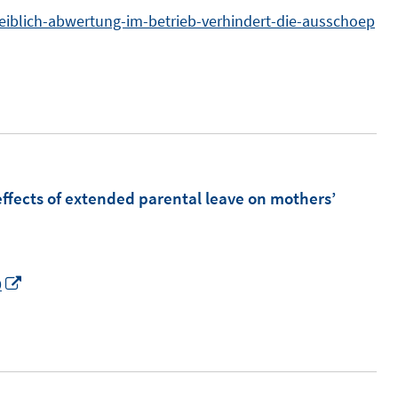
n
eiblich-abwertung-im-betrieb-verhindert-die-ausschoep
s
t
e
r
ö
f
f
ffects of extended parental leave on mothers’
n
e
n
I
0
n
n
e
u