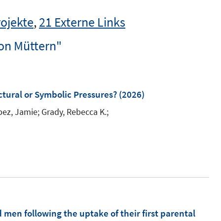
rojekte
,
21 Externe Links
on Müttern"
uctural or Symbolic Pressures?
(2026)
ez, Jamie;
Grady, Rebecca K.;
n following the uptake of their first parental