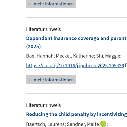
mehr Informationen
u
u
n
r
e
e
e
ö
m
m
u
f
F
F
e
Literaturhinweis
f
e
e
m
Dependent insurance coverage and parental
n
n
n
F
(2025)
e
s
s
e
n
Bae, Hannah;
Meckel, Katherine;
Shi, Maggie;
t
t
n
https://doi.org/10.1016/j.jpubeco.2025.105439
e
e
s
r
r
t
mehr Informationen
ö
ö
e
f
f
r
f
f
ö
Literaturhinweis
n
n
f
Reducing the child penalty by incentivizin
e
e
f
n
n
Baertsch, Laurenz;
Sandner, Malte
;
n
I