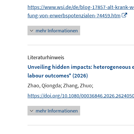
s
e
https://www.wsi.de/de/blog-17857-alt-krank-w
t
n
I
fung-von-erwerbspotenzialen-74459.htm
e
n
r
mehr Informationen
n
ö
e
f
u
f
e
Literaturhinweis
n
m
Unveiling hidden impacts: heterogeneous e
e
F
labour outcomes*
(2026)
n
e
Zhao, Qiongda;
Zhang, Zhuo;
n
https://doi.org/10.1080/00036846.2026.262405
s
t
mehr Informationen
e
r
ö