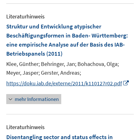
u
n
e
e
Literaturhinweis
m
n
F
Struktur und Entwicklung atypischer
e
Beschäftigungsformen in Baden- Württemberg
:
n
eine empirische Analyse auf der Basis des IAB-
s
Betriebspanels
(2011)
t
e
Klee, Günther;
Behringer, Jan;
Bohachova, Olga;
r
Meyer, Jasper;
Gerster, Andreas;
ö
I
https://doku.iab.de/externe/2011/k110127r02.pdf
f
n
f
n
mehr Informationen
n
e
e
u
n
e
Literaturhinweis
m
F
Disentangling sector and status effects in