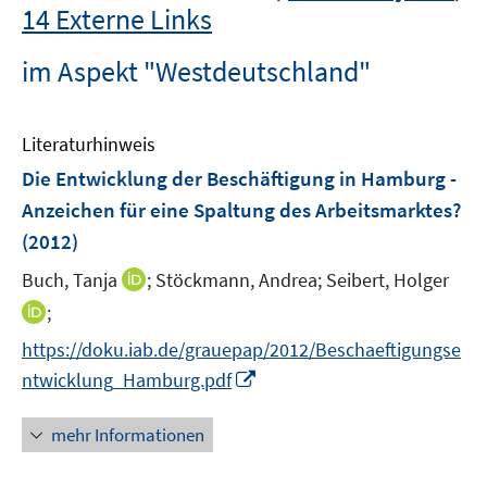
14 Externe Links
im Aspekt "Westdeutschland"
Literaturhinweis
Die Entwicklung der Beschäftigung in Hamburg -
Anzeichen für eine Spaltung des Arbeitsmarktes?
(2012)
I
Buch, Tanja
;
Stöckmann, Andrea;
Seibert, Holger
n
I
;
n
n
https://doku.iab.de/grauepap/2012/Beschaeftigungse
e
n
I
ntwicklung_Hamburg.pdf
u
e
n
e
u
n
mehr Informationen
m
e
e
F
m
u