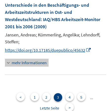
F
Unterschiede in den Beschäftigungs- und
e
Arbeitszeitstrukturen in Ost- und
n
Westdeutschland
:
IAQ/HBS Arbeitszeit-Monitor
s
2001 bis 2006
(2009)
t
e
Jansen, Andreas;
Kümmerling, Angelika;
Lehndorff,
r
Steffen;
ö
I
https://doi.org/10.17185/duepublico/45632
f
n
f
n
mehr Informationen
n
e
e
u
n
e
m
F
e
<
1
2
3
4
5
...
n
>
Letzte Seite
s