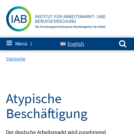
Springe
zum
Inhalt
Suchen nach:
≡
English
Menü
✘
Startseite
Atypische
Beschäftigung
Der deutsche Arbeitsmarkt wird zunehmend