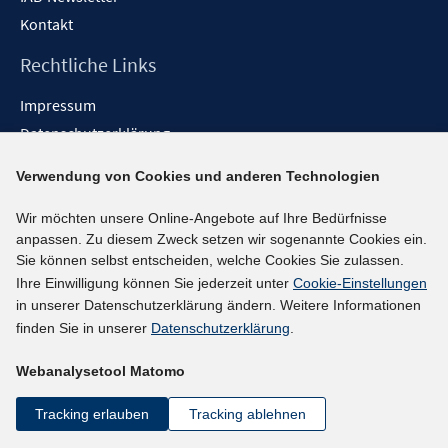
Kontakt
Rechtliche Links
Impressum
Datenschutzerklärung
Erklärung zur Barrierefreiheit
Verwendung von Cookies und anderen Technologien
Barrieren melden
Wir möchten unsere Online-Angebote auf Ihre Bedürfnisse
Social-Media-Kanäle
anpassen. Zu diesem Zweck setzen wir sogenannte Cookies ein.
Sie können selbst entscheiden, welche Cookies Sie zulassen.
BlueSky
Ihre Einwilligung können Sie jederzeit unter
Cookie-Einstellungen
YouTube
in unserer Datenschutzerklärung ändern. Weitere Informationen
LinkedIn
finden Sie in unserer
Datenschutzerklärung
.
XING
Webanalysetool Matomo
kununu
Netiquette
Tracking erlauben
Tracking ablehnen