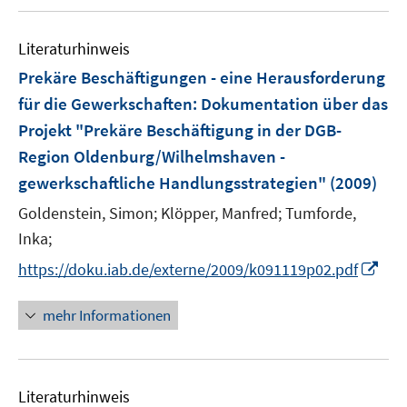
u
n
e
e
F
e
n
n
e
Literaturhinweis
m
s
s
n
F
Prekäre Beschäftigungen - eine Herausforderung
t
t
s
e
e
e
für die Gewerkschaften
:
Dokumentation über das
t
n
r
r
Projekt "Prekäre Beschäftigung in der DGB-
e
s
ö
ö
r
Region Oldenburg/Wilhelmshaven -
t
f
f
ö
e
gewerkschaftliche Handlungsstrategien"
(2009)
f
f
f
r
n
n
Goldenstein, Simon;
Klöpper, Manfred;
Tumforde,
f
ö
e
e
Inka;
n
f
n
n
e
I
f
https://doku.iab.de/externe/2009/k091119p02.pdf
n
n
n
n
e
mehr Informationen
e
n
u
e
Literaturhinweis
m