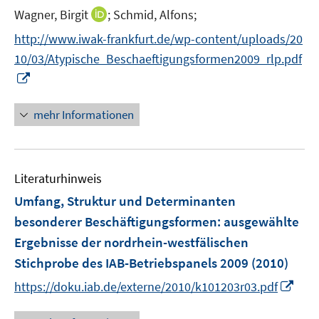
t
I
Wagner, Birgit
;
Schmid, Alfons;
s
e
n
t
http://www.iwak-frankfurt.de/wp-content/uploads/20
r
n
e
10/03/Atypische_Beschaeftigungsformen2009_rlp.pdf
ö
e
r
I
f
u
ö
n
f
e
f
n
n
mehr Informationen
m
f
e
e
F
n
u
n
e
e
e
n
n
Literaturhinweis
m
s
F
Umfang, Struktur und Determinanten
t
e
e
besonderer Beschäftigungsformen
:
ausgewählte
n
r
Ergebnisse der nordrhein-westfälischen
s
ö
Stichprobe des IAB-Betriebspanels 2009
(2010)
t
f
e
I
https://doku.iab.de/externe/2010/k101203r03.pdf
f
r
n
n
ö
n