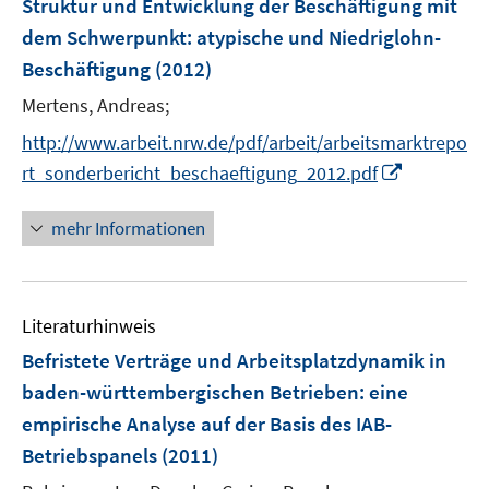
Struktur und Entwicklung der Beschäftigung mit
n
dem Schwerpunkt: atypische und Niedriglohn-
s
Beschäftigung
(2012)
t
e
Mertens, Andreas;
r
http://www.arbeit.nrw.de/pdf/arbeit/arbeitsmarktrepo
ö
I
rt_sonderbericht_beschaeftigung_2012.pdf
f
n
f
n
mehr Informationen
n
e
e
u
n
e
Literaturhinweis
m
F
Befristete Verträge und Arbeitsplatzdynamik in
e
baden-württembergischen Betrieben
:
eine
n
empirische Analyse auf der Basis des IAB-
s
Betriebspanels
(2011)
t
e