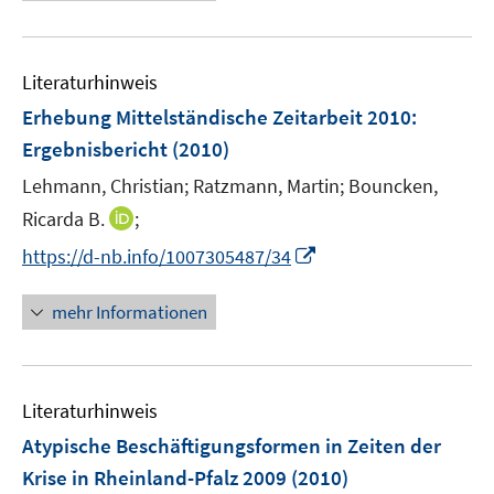
e
e
n
u
n
e
e
n
Literaturhinweis
m
F
Erhebung Mittelständische Zeitarbeit 2010
:
e
Ergebnisbericht
(2010)
n
Lehmann, Christian;
Ratzmann, Martin;
Bouncken,
s
t
I
Ricarda B.
;
e
n
I
https://d-nb.info/1007305487/34
r
n
n
ö
e
n
mehr Informationen
f
u
e
f
e
u
n
m
e
e
F
Literaturhinweis
m
n
e
F
Atypische Beschäftigungsformen in Zeiten der
n
e
Krise in Rheinland-Pfalz 2009
(2010)
s
n