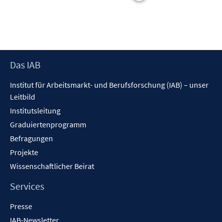
t
e
r
ö
f
Footer
Das IAB
f
Inhalt
n
Institut für Arbeitsmarkt- und Berufsforschung (IAB) – unser
e
Leitbild
n
Institutsleitung
Graduiertenprogramm
Befragungen
Projekte
Wissenschaftlicher Beirat
Services
Presse
IAB-Newsletter