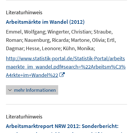
e
F
e
n
e
Literaturhinweis
m
s
n
F
Arbeitsmärkte im Wandel
t
(2012)
s
e
e
t
Emmel, Wolfgang;
Wingerter, Christian;
Straube,
n
r
e
Roman;
Nauenburg, Ricarda;
Martone, Olivia;
Ertl,
s
ö
r
Dagmar;
Hesse, Leonore;
Kühn, Monika;
t
f
ö
e
f
http://www.statistik-portal.de/Statistik-Portal/arbeits
f
r
n
f
maerkte_im_wandel.pdf#search=%22Arbeitsm%C3%
ö
e
n
I
A4rkte+im+Wandel%22
f
n
e
n
f
n
n
mehr Informationen
n
e
e
u
n
e
Literaturhinweis
m
F
Arbeitsmarktreport NRW 2012
:
Sonderbericht:
e