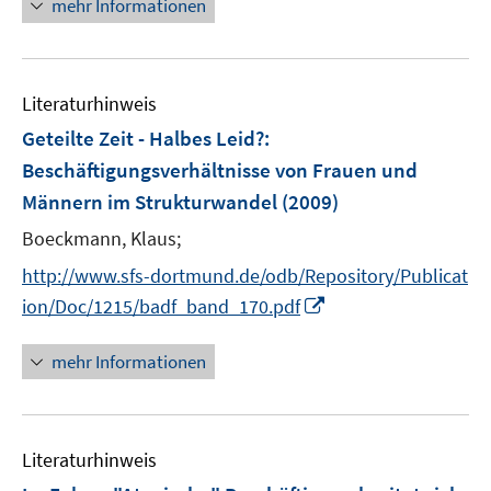
e
mehr Informationen
f
e
n
f
u
n
e
e
Literaturhinweis
m
n
F
Geteilte Zeit - Halbes Leid?
:
e
Beschäftigungsverhältnisse von Frauen und
n
Männern im Strukturwandel
(2009)
s
t
Boeckmann, Klaus;
e
http://www.sfs-dortmund.de/odb/Repository/Publicat
r
I
ion/Doc/1215/badf_band_170.pdf
ö
n
f
n
mehr Informationen
f
e
n
u
e
e
n
Literaturhinweis
m
F