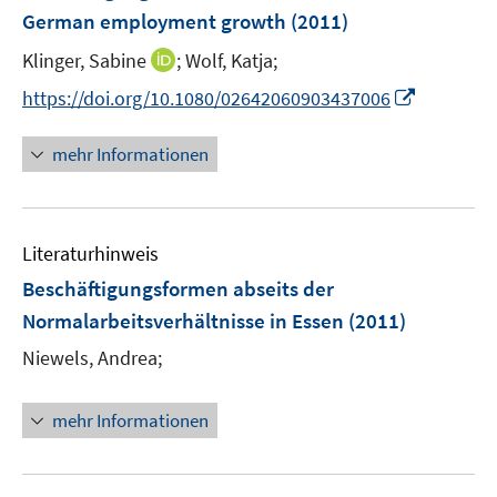
e
German employment growth
(2011)
n
I
Klinger, Sabine
;
Wolf, Katja;
s
n
t
I
https://doi.org/10.1080/02642060903437006
n
e
n
e
r
n
mehr Informationen
u
ö
e
e
f
u
m
f
e
F
n
Literaturhinweis
m
e
e
F
Beschäftigungsformen abseits der
n
n
e
Normalarbeitsverhältnisse in Essen
(2011)
s
n
t
Niewels, Andrea;
s
e
t
r
e
mehr Informationen
ö
r
f
ö
f
f