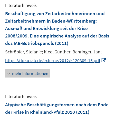
n
Literaturhinweis
f
e
n
Beschäftigung von Zeitarbeitnehmerinnen und
n
e
Zeitarbeitnehmern in Baden-Württemberg
:
n
Ausmaß und Entwicklung seit der Krise
2008/2009. Eine empirische Analyse auf der Basis
des IAB-Betriebspanels
(2011)
Schröpfer, Stefanie;
Klee, Günther;
Behringer, Jan;
I
https://doku.iab.de/externe/2012/k120309r15.pdf
n
n
mehr Informationen
e
u
e
Literaturhinweis
m
F
Atypische Beschäftigungsformen nach dem Ende
e
der Krise in Rheinland-Pfalz 2010
(2011)