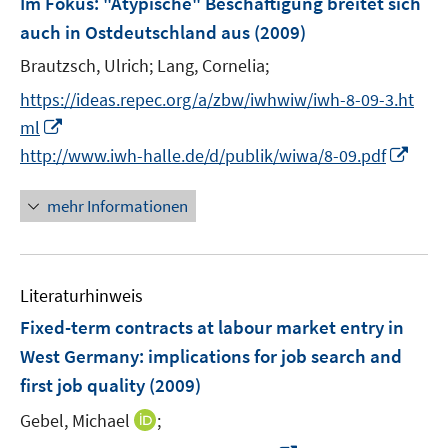
Im Fokus: "Atypische" Beschäftigung breitet sich
e
auch in Ostdeutschland aus
(2009)
n
Brautzsch, Ulrich;
Lang, Cornelia;
s
t
https://ideas.repec.org/a/zbw/iwhwiw/iwh-8-09-3.ht
e
I
ml
r
n
I
http://www.iwh-halle.de/d/publik/wiwa/8-09.pdf
ö
n
n
f
e
n
mehr Informationen
f
u
e
n
e
u
e
m
e
n
F
Literaturhinweis
m
e
F
Fixed-term contracts at labour market entry in
n
e
West Germany
:
implications for job search and
s
n
first job quality
(2009)
t
s
e
t
I
Gebel, Michael
;
r
e
n