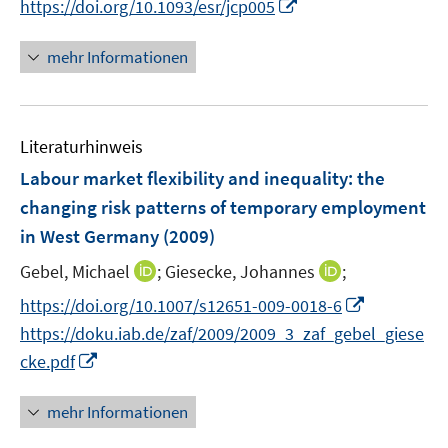
I
https://doi.org/10.1093/esr/jcp005
ö
r
n
n
f
ö
e
n
mehr Informationen
f
f
u
e
n
f
e
u
e
n
m
e
n
e
F
Literaturhinweis
m
n
e
F
Labour market flexibility and inequality: the
n
e
changing risk patterns of temporary employment
s
n
in West Germany
t
(2009)
s
e
t
I
I
Gebel, Michael
;
Giesecke, Johannes
;
r
e
n
n
I
https://doi.org/10.1007/s12651-009-0018-6
ö
r
n
n
n
f
https://doku.iab.de/zaf/2009/2009_3_zaf_gebel_giese
ö
e
e
n
f
I
cke.pdf
f
u
u
e
n
n
f
e
e
u
e
n
n
mehr Informationen
m
m
e
n
e
e
F
F
m