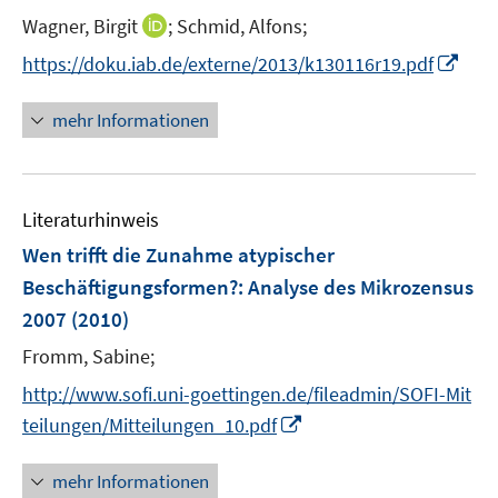
n
I
Wagner, Birgit
;
Schmid, Alfons;
s
n
t
I
https://doku.iab.de/externe/2013/k130116r19.pdf
n
e
n
e
r
n
mehr Informationen
u
ö
e
e
f
u
m
f
e
F
n
Literaturhinweis
m
e
e
F
Wen trifft die Zunahme atypischer
n
n
e
Beschäftigungsformen?
:
Analyse des Mikrozensus
s
n
2007
(2010)
t
s
e
t
Fromm, Sabine;
r
e
http://www.sofi.uni-goettingen.de/fileadmin/SOFI-Mit
ö
r
I
teilungen/Mitteilungen_10.pdf
f
ö
n
f
f
n
n
mehr Informationen
f