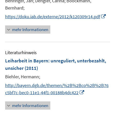
Behringer, Jan;
Dengler, Carina;
Boockmann,
r
Bernhard;
ö
I
https://doku.iab.de/externe/2012/k120309r14.pdf
f
n
f
n
mehr Informationen
n
e
e
u
n
e
Literaturhinweis
m
F
Leiharbeit in Bayern
:
unreguliert, unterbezahlt,
e
unsicher
(2011)
n
Biehler, Hermann;
s
t
http://bayern.dgb.de/themen/%2B%2Bco%2B%2B76
e
I
c5bf7c-bec0-11e1-44f1-00188b4dc422
r
n
ö
n
mehr Informationen
f
e
f