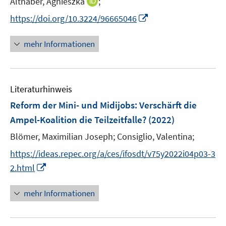
I
Althaber, Agnieszka
;
e
n
I
https://doi.org/10.3224/96665046
r
n
n
ö
e
n
mehr Informationen
f
u
e
f
e
u
n
m
e
e
F
Literaturhinweis
m
n
e
F
Reform der Mini- und Midijobs: Verschärft die
n
e
Ampel-Koalition die Teilzeitfalle?
(2022)
s
n
t
Blömer, Maximilian Joseph;
Consiglio, Valentina;
s
e
t
https://ideas.repec.org/a/ces/ifosdt/v75y2022i04p03-3
r
e
I
2.html
ö
r
n
f
ö
n
mehr Informationen
f
f
e
n
f
u
e
n