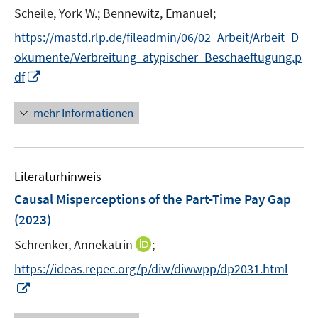
Scheile, York W.;
Bennewitz, Emanuel;
https://mastd.rlp.de/fileadmin/06/02_Arbeit/Arbeit_D
okumente/Verbreitung_atypischer_Beschaeftugung.p
I
df
n
n
mehr Informationen
e
u
e
Literaturhinweis
m
F
Causal Misperceptions of the Part-Time Pay Gap
e
(2023)
n
I
Schrenker, Annekatrin
;
s
n
t
https://ideas.repec.org/p/diw/diwwpp/dp2031.html
n
e
I
e
r
n
u
ö