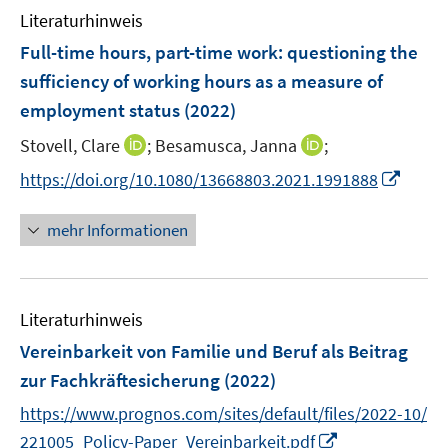
n
n
e
Literaturhinweis
m
s
n
F
Full-time hours, part-time work: questioning the
t
s
e
e
sufficiency of working hours as a measure of
t
n
r
employment status
(2022)
e
s
ö
r
t
I
I
Stovell, Clare
;
Besamusca, Janna
;
f
ö
e
n
n
f
I
https://doi.org/10.1080/13668803.2021.1991888
f
r
n
n
n
n
f
ö
e
e
e
n
n
mehr Informationen
f
u
u
n
e
e
f
e
e
u
n
n
m
m
e
e
F
F
Literaturhinweis
m
n
e
e
F
Vereinbarkeit von Familie und Beruf als Beitrag
n
n
e
zur Fachkräftesicherung
(2022)
s
s
n
t
t
https://www.prognos.com/sites/default/files/2022-10/
s
e
e
I
t
221005_Policy-Paper_Vereinbarkeit.pdf