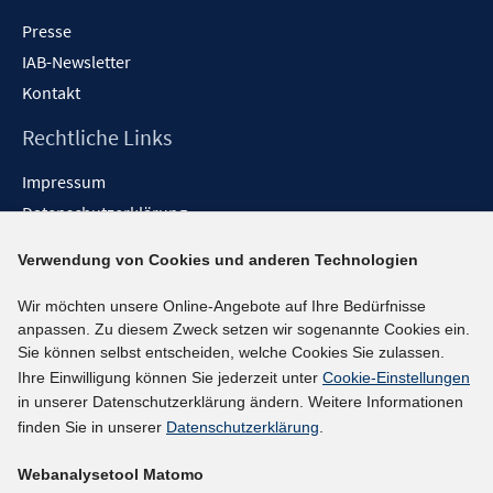
Presse
IAB-Newsletter
Kontakt
Rechtliche Links
Impressum
Datenschutzerklärung
Erklärung zur Barrierefreiheit
Verwendung von Cookies und anderen Technologien
Barrieren melden
Wir möchten unsere Online-Angebote auf Ihre Bedürfnisse
Social-Media-Kanäle
anpassen. Zu diesem Zweck setzen wir sogenannte Cookies ein.
Sie können selbst entscheiden, welche Cookies Sie zulassen.
BlueSky
Ihre Einwilligung können Sie jederzeit unter
Cookie-Einstellungen
YouTube
in unserer Datenschutzerklärung ändern. Weitere Informationen
LinkedIn
finden Sie in unserer
Datenschutzerklärung
.
XING
Webanalysetool Matomo
kununu