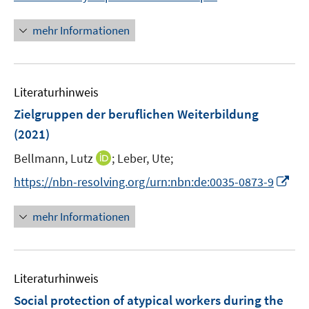
r
r
n
e
ö
ö
n
r
mehr Informationen
f
f
e
ö
f
f
u
f
n
n
e
f
e
e
Literaturhinweis
m
n
n
n
F
e
Zielgruppen der beruflichen Weiterbildung
e
n
(2021)
n
I
Bellmann, Lutz
;
Leber, Ute;
s
n
t
I
https://nbn-resolving.org/urn:nbn:de:0035-0873-9
n
e
n
e
r
n
mehr Informationen
u
ö
e
e
f
u
m
f
e
F
n
Literaturhinweis
m
e
e
F
Social protection of atypical workers during the
n
n