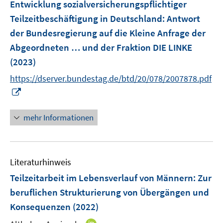
F
Entwicklung sozialversicherungspflichtiger
t
s
e
e
Teilzeitbeschäftigung in Deutschland
:
Antwort
t
n
r
der Bundesregierung auf die Kleine Anfrage der
e
s
ö
r
Abgeordneten … und der Fraktion DIE LINKE
t
f
ö
e
(2023)
f
f
r
n
https://dserver.bundestag.de/btd/20/078/2007878.pdf
f
ö
e
I
n
f
n
n
e
f
n
n
mehr Informationen
n
e
e
u
n
e
Literaturhinweis
m
F
Teilzeitarbeit im Lebensverlauf von Männern
:
Zur
e
beruflichen Strukturierung von Übergängen und
n
Konsequenzen
(2022)
s
t