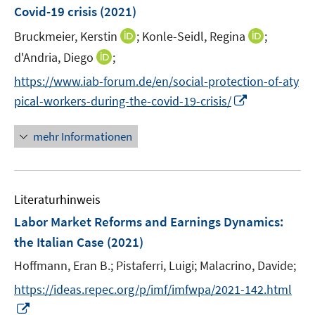
e
Covid-19 crisis
(2021)
s
n
t
I
I
Bruckmeier, Kerstin
;
Konle-Seidl, Regina
;
s
e
n
n
t
I
d'Andria, Diego
;
r
n
n
e
n
https://www.iab-forum.de/en/social-protection-of-aty
ö
e
e
r
n
f
I
pical-workers-during-the-covid-19-crisis/
u
u
ö
e
f
n
e
e
f
u
n
n
mehr Informationen
m
m
f
e
e
e
F
F
n
m
n
u
e
e
e
F
e
n
n
n
e
Literaturhinweis
m
s
s
n
F
Labor Market Reforms and Earnings Dynamics:
t
t
s
e
e
e
the Italian Case
(2021)
t
n
r
r
e
Hoffmann, Eran B.;
Pistaferri, Luigi;
Malacrino, Davide;
s
ö
ö
r
t
f
f
https://ideas.repec.org/p/imf/imfwpa/2021-142.html
ö
e
f
f
I
f