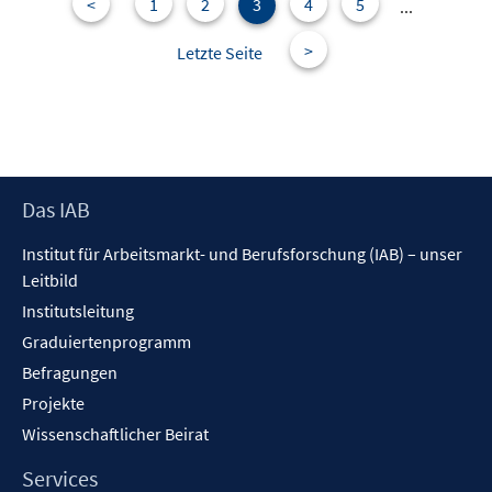
e
<
1
2
3
4
5
...
n
>
Letzte Seite
Footer
Das IAB
Inhalt
Institut für Arbeitsmarkt- und Berufsforschung (IAB) – unser
Leitbild
Institutsleitung
Graduiertenprogramm
Befragungen
Projekte
Wissenschaftlicher Beirat
Services