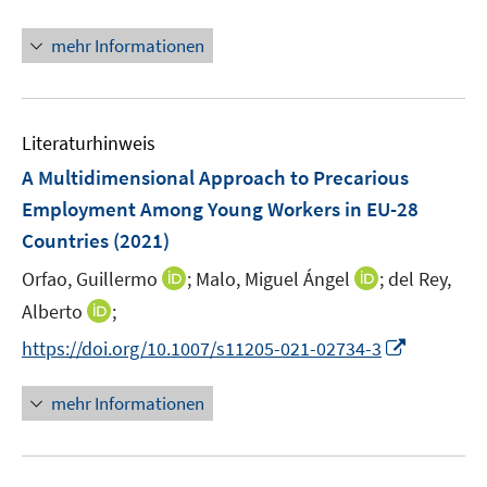
r
n
n
n
f
ö
e
e
n
n
mehr Informationen
f
n
n
e
e
f
u
n
n
e
e
Literaturhinweis
m
n
F
A Multidimensional Approach to Precarious
e
Employment Among Young Workers in EU-28
n
Countries
(2021)
s
t
I
I
Orfao, Guillermo
;
Malo, Miguel Ángel
;
del Rey,
e
n
n
I
Alberto
;
r
n
n
n
I
https://doi.org/10.1007/s11205-021-02734-3
ö
e
e
n
n
f
u
u
e
n
mehr Informationen
f
e
e
u
e
n
m
m
e
u
e
F
F
m
e
n
e
e