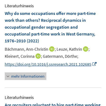
e
n
e
Literaturhinweis
m
n
F
Why do some occupations offer more part-time
e
work than others? Reciprocal dynamics in
n
occupational gender segregation and
s
occupational part-time work in West Germany,
t
e
1976–2010
(2022)
r
I
I
Bächmann, Ann-Christin
;
Leuze, Kathrin
;
ö
n
n
I
Kleinert, Corinna
;
Gatermann, Dörthe;
f
n
n
n
f
I
https://doi.org/10.1016/j.ssresearch.2021.102685
e
e
n
n
n
u
u
e
e
n
mehr Informationen
e
e
u
n
e
m
m
e
u
F
F
m
e
e
e
F
Literaturhinweis
m
n
n
e
F
Are recruiters reluctant to hire part-time working
s
s