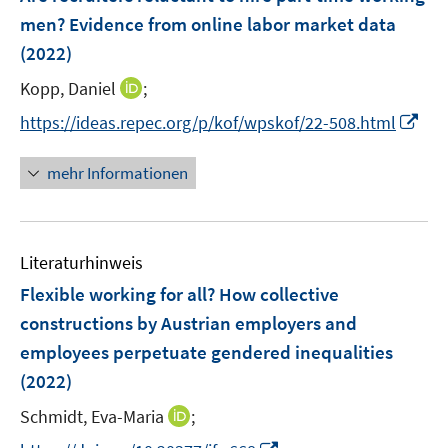
n
e
t
t
men? Evidence from online labor market data
s
n
e
e
(2022)
t
s
r
r
e
t
I
Kopp, Daniel
;
ö
ö
r
e
n
f
f
I
https://ideas.repec.org/p/kof/wpskof/22-508.html
ö
r
n
f
f
n
f
ö
e
n
n
n
f
mehr Informationen
f
u
e
e
e
n
f
e
n
n
u
e
n
m
e
n
e
F
Literaturhinweis
m
n
e
F
Flexible working for all? How collective
n
e
constructions by Austrian employers and
s
n
employees perpetuate gendered inequalities
t
s
e
(2022)
t
r
e
I
Schmidt, Eva-Maria
;
ö
r
n
f
I