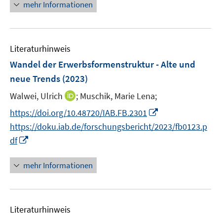
n
mehr Informationen
e
f
e
m
f
u
F
n
e
e
e
Literaturhinweis
m
n
n
F
Wandel der Erwerbsformenstruktur - Alte und
s
e
neue Trends
(2023)
t
n
e
I
Walwei, Ulrich
;
Muschik, Marie Lena;
s
r
n
t
I
https://doi.org/10.48720/IAB.FB.2301
ö
n
e
n
f
https://doku.iab.de/forschungsbericht/2023/fb0123.p
e
r
n
f
I
df
u
ö
e
n
n
e
f
u
e
n
mehr Informationen
m
f
e
n
e
F
n
m
u
e
e
F
e
n
n
e
Literaturhinweis
m
s
n