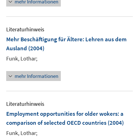
mehr Informationen
e
e
r
u
ö
e
f
Literaturhinweis
m
f
F
Mehr Beschäftigung für Ältere
:
Lehren aus dem
n
e
e
Ausland
(2004)
n
n
Funk, Lothar;
s
t
e
mehr Informationen
r
ö
f
Literaturhinweis
f
n
Employment opportunities for older wokers
:
a
e
comparison of selected OECD countries
(2004)
n
Funk, Lothar;