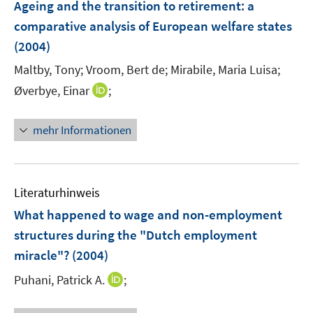
Ageing and the transition to retirement
:
a
e
e
comparative analysis of European welfare states
n
n
(2004)
s
t
Maltby, Tony;
Vroom, Bert de;
Mirabile, Maria Luisa;
e
I
Øverbye, Einar
;
r
n
ö
n
mehr Informationen
f
e
f
u
n
e
e
m
Literaturhinweis
n
F
What happened to wage and non-employment
e
structures during the "Dutch employment
n
miracle"?
(2004)
s
t
I
Puhani, Patrick A.
;
e
n
r
n