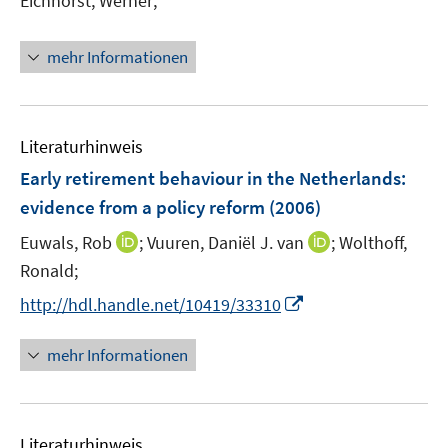
Eichhorst, Werner;
mehr Informationen
Literaturhinweis
Early retirement behaviour in the Netherlands
:
evidence from a policy reform
(2006)
I
I
Euwals, Rob
;
Vuuren, Daniël J. van
;
Wolthoff,
n
n
Ronald;
n
n
I
http://hdl.handle.net/10419/33310
e
e
n
u
u
n
mehr Informationen
e
e
e
m
m
u
F
F
e
e
e
Literaturhinweis
m