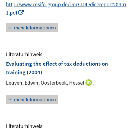
http://www.cesifo-group.de/DocCIDL/dicereport204-rr
I
1.pdf
n
n
mehr Informationen
e
u
e
Literaturhinweis
m
F
Evaluating the effect of tax deductions on
e
training
(2004)
n
I
Leuven, Edwin;
Oosterbeek, Hessel
;
s
n
t
n
e
mehr Informationen
e
r
u
ö
e
f
m
f
Literaturhinweis
F
n