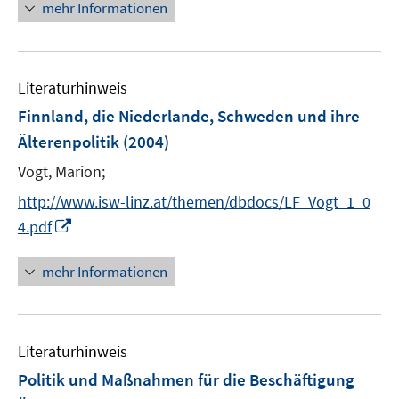
mehr Informationen
ö
e
f
u
f
e
n
m
Literaturhinweis
e
F
Finnland, die Niederlande, Schweden und ihre
n
e
Älterenpolitik
(2004)
n
s
Vogt, Marion;
t
http://www.isw-linz.at/themen/dbdocs/LF_Vogt_1_0
e
I
4.pdf
r
n
ö
n
mehr Informationen
f
e
f
u
n
e
e
Literaturhinweis
m
n
F
Politik und Maßnahmen für die Beschäftigung
e