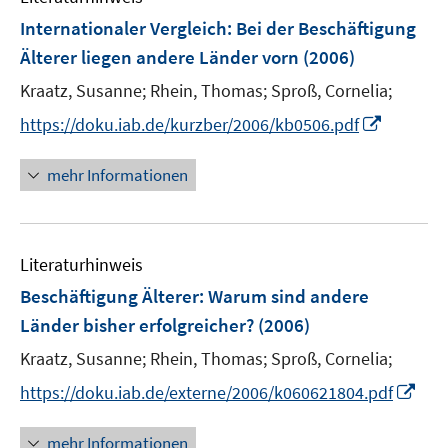
n
n
F
Internationaler Vergleich: Bei der Beschäftigung
s
s
e
Älterer liegen andere Länder vorn
(2006)
t
t
n
e
e
Kraatz, Susanne;
Rhein, Thomas;
Sproß, Cornelia;
s
r
r
t
I
https://doku.iab.de/kurzber/2006/kb0506.pdf
ö
ö
e
n
f
f
r
n
mehr Informationen
f
f
ö
e
n
n
f
u
e
e
f
e
n
n
n
Literaturhinweis
m
e
F
Beschäftigung Älterer: Warum sind andere
n
e
Länder bisher erfolgreicher?
(2006)
n
Kraatz, Susanne;
Rhein, Thomas;
Sproß, Cornelia;
s
t
I
https://doku.iab.de/externe/2006/k060621804.pdf
e
n
r
n
mehr Informationen