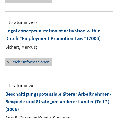
ö
e
f
u
f
e
n
Literaturhinweis
m
e
F
Legal conceptualization of activation within
n
e
Dutch "Employment Promotion Law"
(2006)
n
Sichert, Markus;
s
t
e
mehr Informationen
r
ö
f
Literaturhinweis
f
n
Beschäftigungspotenziale älterer Arbeitnehmer -
e
Beispiele und Strategien anderer Länder (Teil 2)
n
(2006)
Sproß, Cornelia;
Kraatz, Susanne;