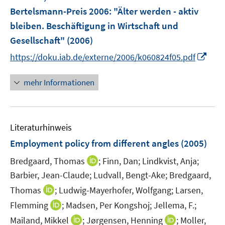
Bertelsmann-Preis 2006: "Älter werden - aktiv
bleiben. Beschäftigung in Wirtschaft und
Gesellschaft"
(2006)
I
https://doku.iab.de/externe/2006/k060824f05.pdf
n
n
mehr Informationen
e
u
e
Literaturhinweis
m
F
Employment policy from different angles
(2005)
e
I
Bredgaard, Thomas
;
Finn, Dan;
Lindkvist, Anja;
n
n
Barbier, Jean-Claude;
Ludvall, Bengt-Ake;
Bredgaard,
s
n
t
I
Thomas
;
Ludwig-Mayerhofer, Wolfgang;
Larsen,
e
e
n
I
Flemming
;
Madsen, Per Kongshoj;
Jellema, F.;
u
r
n
n
I
I
Mailand, Mikkel
;
Jørgensen, Henning
;
Moller,
e
ö