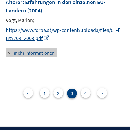
Älterer
:
Erfahrungen in den einzelnen EU-
n
Ländern
(2004)
s
t
Vogt, Marion;
e
https://www.forba.at/wp-content/uploads/files/61-F
r
I
B%209_2003.pdf
ö
n
f
n
mehr Informationen
f
e
n
u
e
e
n
m
F
e
<
1
2
3
4
>
n
s
t
e
r