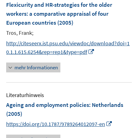
e
Flexicurity and HR-strategies for the older
n
workers
:
a comparative appraisal of four
European countries
(2005)
Tros, Frank;
http://citeseerx.ist.psu.edu/viewdoc/download?doi=1
I
0.1.1.615.6254&rep=rep1&type=pdf
n
n
mehr Informationen
e
u
e
Literaturhinweis
m
F
Ageing and employment policies
:
Netherlands
e
(2005)
n
I
https://doi.org/10.1787/9789264012097-en
s
n
t
n