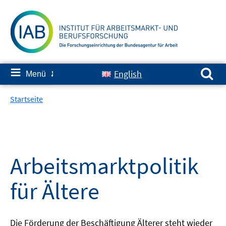
Springe
zum
Inhalt
Suchen nach:
≡
English
Menü
✘
Startseite
Arbeitsmarktpolitik
für Ältere
Die Förderung der Beschäftigung Älterer steht wieder