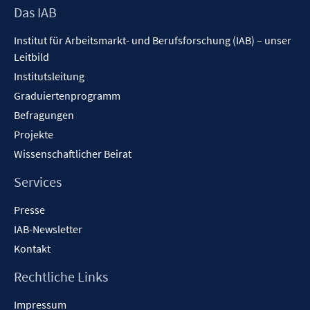
Footer
Das IAB
ö
Inhalt
f
Institut für Arbeitsmarkt- und Berufsforschung (IAB) – unser
f
Leitbild
n
Institutsleitung
e
n
Graduiertenprogramm
Befragungen
Projekte
Wissenschaftlicher Beirat
Services
Presse
IAB-Newsletter
Kontakt
Rechtliche Links
Impressum