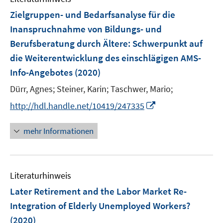
n
n
F
Zielgruppen- und Bedarfsanalyse für die
s
e
Inanspruchnahme von Bildungs- und
t
n
e
Berufsberatung durch Ältere
:
Schwerpunkt auf
s
r
die Weiterentwicklung des einschlägigen AMS-
t
ö
e
Info-Angebotes
(2020)
f
r
Dürr, Agnes;
Steiner, Karin;
f
Taschwer, Mario;
ö
n
I
http://hdl.handle.net/10419/247335
f
e
n
f
n
n
n
mehr Informationen
e
e
u
n
e
Literaturhinweis
m
F
Later Retirement and the Labor Market Re-
e
Integration of Elderly Unemployed Workers?
n
(2020)