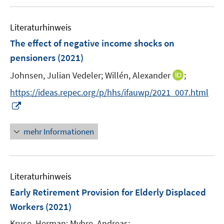
u
e
m
e
n
F
Literaturhinweis
m
e
F
The effect of negative income shocks on
n
e
pensioners
(2021)
s
n
t
I
Johnsen, Julian Vedeler;
Willén, Alexander
;
s
e
n
t
https://ideas.repec.org/p/hhs/ifauwp/2021_007.html
r
n
e
I
ö
e
r
n
f
u
ö
n
mehr Informationen
f
e
f
e
n
m
f
u
e
F
n
e
n
e
e
Literaturhinweis
m
n
n
F
Early Retirement Provision for Elderly Displaced
s
e
Workers
(2021)
t
n
e
Kruse, Herman;
Myhre, Andreas;