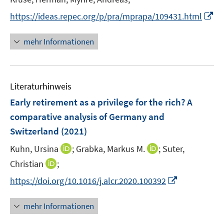
s
r
t
I
https://ideas.repec.org/p/pra/mprapa/109431.html
ö
e
n
f
r
n
mehr Informationen
f
ö
e
n
f
u
e
f
e
n
n
Literaturhinweis
m
e
F
Early retirement as a privilege for the rich? A
n
e
comparative analysis of Germany and
n
Switzerland
(2021)
s
t
I
I
Kuhn, Ursina
;
Grabka, Markus M.
;
Suter,
e
n
n
I
Christian
;
r
n
n
n
I
https://doi.org/10.1016/j.alcr.2020.100392
ö
e
e
n
n
f
u
u
e
n
mehr Informationen
f
e
e
u
e
n
m
m
e