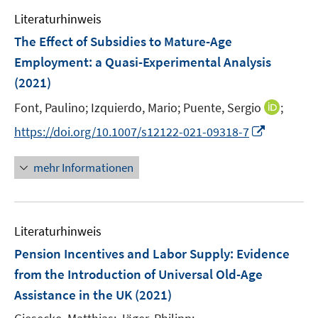
e
n
e
e
F
Literaturhinweis
m
n
n
e
F
The Effect of Subsidies to Mature-Age
s
n
e
t
Employment: a Quasi-Experimental Analysis
s
n
e
(2021)
t
s
r
e
t
I
Font, Paulino;
Izquierdo, Mario;
Puente, Sergio
;
ö
r
e
n
f
I
https://doi.org/10.1007/s12122-021-09318-7
ö
r
n
f
n
f
ö
e
n
n
f
mehr Informationen
f
u
e
e
n
f
e
n
u
e
n
m
e
n
e
F
Literaturhinweis
m
n
e
F
Pension Incentives and Labor Supply: Evidence
n
e
from the Introduction of Universal Old-Age
s
n
Assistance in the UK
(2021)
t
s
e
t