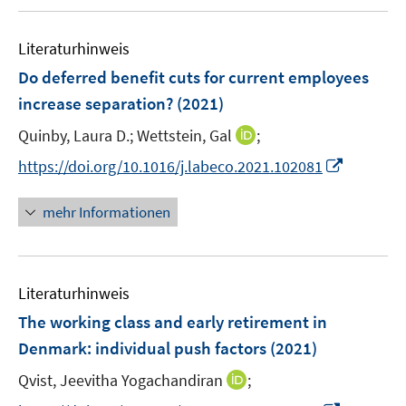
u
e
F
F
m
e
n
e
e
F
Literaturhinweis
m
n
n
e
F
Do deferred benefit cuts for current employees
s
s
n
e
t
t
increase separation?
(2021)
s
n
e
e
t
I
Quinby, Laura D.;
Wettstein, Gal
;
s
r
r
e
n
t
I
https://doi.org/10.1016/j.labeco.2021.102081
ö
ö
r
n
e
n
f
f
ö
e
r
n
f
f
mehr Informationen
f
u
ö
e
n
n
f
e
f
u
e
e
n
m
f
e
n
n
e
F
n
Literaturhinweis
m
n
e
e
F
The working class and early retirement in
n
n
e
Denmark: individual push factors
(2021)
s
n
t
I
Qvist, Jeevitha Yogachandiran
;
s
e
n
t