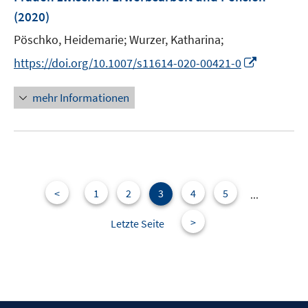
n
e
(2020)
s
n
t
Pöschko, Heidemarie;
Wurzer, Katharina;
s
e
t
I
https://doi.org/10.1007/s11614-020-00421-0
r
e
n
ö
r
n
mehr Informationen
f
ö
e
f
f
u
n
f
e
e
n
m
n
e
F
n
e
<
1
2
3
4
5
...
n
>
Letzte Seite
s
t
e
r
ö