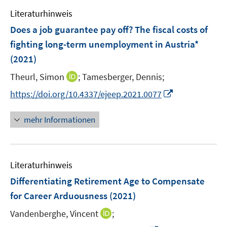
e
n
e
e
F
F
Literaturhinweis
m
n
n
e
e
F
Does a job guarantee pay off? The fiscal costs of
s
s
n
n
e
t
t
fighting long-term unemployment in Austria*
s
s
n
e
e
(2021)
t
t
s
r
r
e
e
t
I
Theurl, Simon
;
Tamesberger, Dennis;
ö
ö
r
r
e
n
f
f
I
https://doi.org/10.4337/ejeep.2021.0077
ö
ö
r
n
f
f
n
f
f
ö
e
n
n
n
f
f
mehr Informationen
f
u
e
e
e
n
n
f
e
n
n
u
e
e
n
m
e
n
n
e
F
Literaturhinweis
m
n
e
F
Differentiating Retirement Age to Compensate
n
e
for Career Arduousness
(2021)
s
n
t
I
Vandenberghe, Vincent
;
s
e
n
t