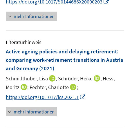
I
https://doi.org/10.1017/S0144686X20000203
r
n
e
n
ö
e
r
n
mehr Informationen
f
u
ö
e
f
e
f
u
n
m
f
e
e
F
n
Literaturhinweis
m
n
e
e
F
Active ageing policies and delaying retirement:
n
n
e
comparing work-retirement transitions in Austria
s
n
and Germany
(2021)
t
s
e
t
I
I
Schmidthuber, Lisa
;
Schröder, Heike
;
Hess,
r
e
n
n
I
I
Moritz
;
Fechter, Charlotte
;
ö
r
n
n
n
n
f
I
https://doi.org/10.1017/ics.2021.1
ö
e
e
n
n
f
n
f
u
u
e
e
n
n
mehr Informationen
f
e
e
u
u
e
e
n
m
m
e
e
n
u
e
F
F
m
m