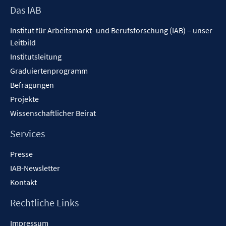
f
Footer
Das IAB
f
Inhalt
n
Institut für Arbeitsmarkt- und Berufsforschung (IAB) – unser
e
Leitbild
n
Institutsleitung
Graduiertenprogramm
Befragungen
Projekte
Wissenschaftlicher Beirat
Services
Presse
IAB-Newsletter
Kontakt
Rechtliche Links
Impressum