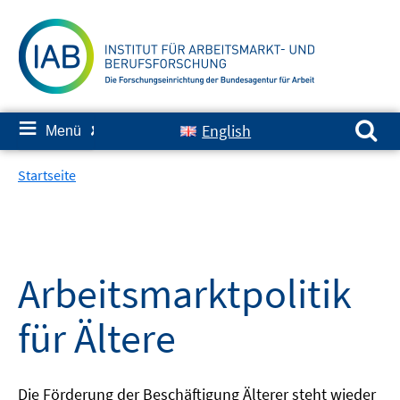
Springe
zum
Inhalt
Suchen nach:
≡
English
Menü
✘
Startseite
Arbeitsmarktpolitik
für Ältere
Die Förderung der Beschäftigung Älterer steht wieder