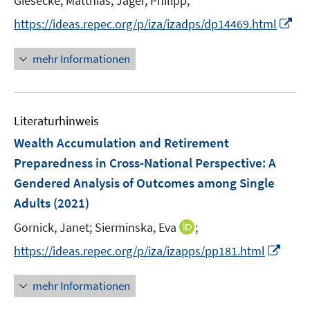
Giesecke, Matthias;
Jäger, Philipp;
r
e
I
https://ideas.repec.org/p/iza/izadps/dp14469.html
ö
r
n
f
ö
n
mehr Informationen
f
f
e
n
f
u
e
n
e
n
e
Literaturhinweis
m
n
F
Wealth Accumulation and Retirement
e
Preparedness in Cross-National Perspective: A
n
Gendered Analysis of Outcomes among Single
s
Adults
(2021)
t
e
I
Gornick, Janet;
Sierminska, Eva
;
r
n
I
https://ideas.repec.org/p/iza/izapps/pp181.html
ö
n
n
f
e
n
mehr Informationen
f
u
e
n
e