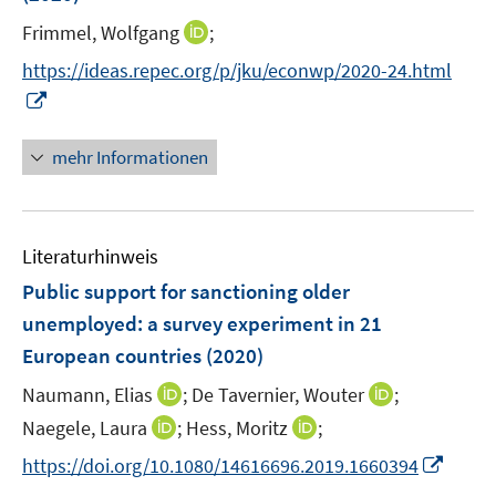
s
t
I
Frimmel, Wolfgang
;
e
n
https://ideas.repec.org/p/jku/econwp/2020-24.html
r
n
I
ö
e
n
f
u
n
mehr Informationen
f
e
e
n
m
u
e
F
e
n
e
Literaturhinweis
m
n
F
Public support for sanctioning older
s
e
unemployed
:
a survey experiment in 21
t
n
e
European countries
(2020)
s
r
t
I
I
Naumann, Elias
;
De Tavernier, Wouter
;
ö
e
n
n
I
I
Naegele, Laura
;
Hess, Moritz
;
f
r
n
n
n
n
f
I
https://doi.org/10.1080/14616696.2019.1660394
ö
e
e
n
n
n
n