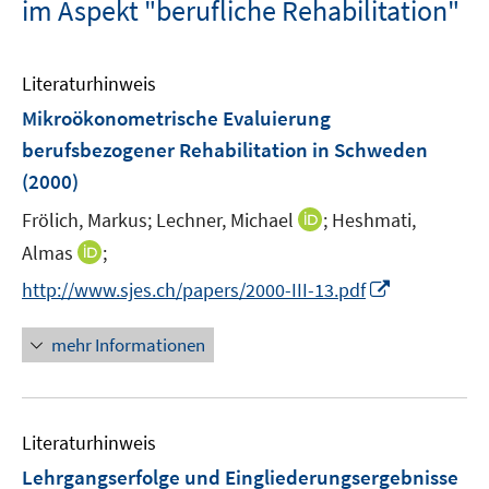
im Aspekt "berufliche Rehabilitation"
Literaturhinweis
Mikroökonometrische Evaluierung
berufsbezogener Rehabilitation in Schweden
(2000)
I
Frölich, Markus;
Lechner, Michael
;
Heshmati,
n
I
Almas
;
n
n
I
http://www.sjes.ch/papers/2000-III-13.pdf
e
n
n
u
e
n
mehr Informationen
e
u
e
m
e
u
F
m
e
e
F
Literaturhinweis
m
n
e
F
Lehrgangserfolge und Eingliederungsergebnisse
s
n