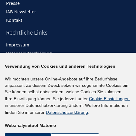
Presse
IAB-Newsletter
Kontakt
Rechtliche Links
Impressum
Datenschutzerklärung
Erklärung zur Barrierefreiheit
Verwendung von Cookies und anderen Technologien
Barrieren melden
Wir möchten unsere Online-Angebote auf Ihre Bedürfnisse
Social-Media-Kanäle
anpassen. Zu diesem Zweck setzen wir sogenannte Cookies ein.
Sie können selbst entscheiden, welche Cookies Sie zulassen.
BlueSky
Ihre Einwilligung können Sie jederzeit unter
Cookie-Einstellungen
YouTube
in unserer Datenschutzerklärung ändern. Weitere Informationen
LinkedIn
finden Sie in unserer
Datenschutzerklärung
.
XING
Webanalysetool Matomo
kununu