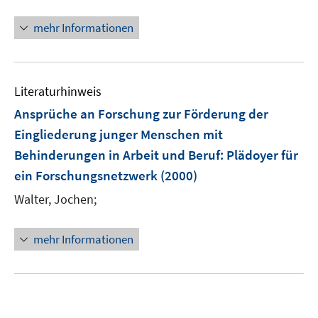
ö
mehr Informationen
f
f
n
e
Literaturhinweis
n
Ansprüche an Forschung zur Förderung der
Eingliederung junger Menschen mit
Behinderungen in Arbeit und Beruf
:
Plädoyer für
ein Forschungsnetzwerk
(2000)
Walter, Jochen;
mehr Informationen