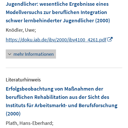
Jugendlicher
:
wesentliche Ergebnisse eines
Modellversuchs zur beruflichen Integration
schwer lernbehinderter Jugendlicher
(2000)
Knödler, Uwe;
I
https://doku.iab.de/ibv/2000/ibv4100_4261.pdf
n
n
mehr Informationen
e
u
e
Literaturhinweis
m
F
Erfolgsbeobachtung von Maßnahmen der
e
beruflichen Rehabilitation aus der Sicht des
n
Instituts für Arbeitsmarkt- und Berufsforschung
s
(2000)
t
e
Plath, Hans-Eberhard;
r