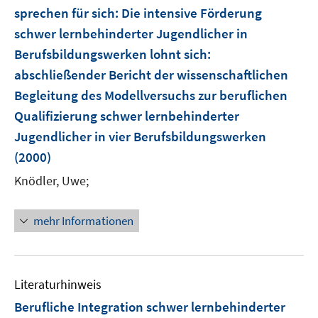
e
t
sprechen für sich: Die intensive Förderung
s
n
e
schwer lernbehinderter Jugendlicher in
t
s
r
e
Berufsbildungswerken lohnt sich
:
t
ö
r
e
abschließender Bericht der wissenschaftlichen
f
ö
r
Begleitung des Modellversuchs zur beruflichen
f
f
ö
n
Qualifizierung schwer lernbehinderter
f
f
e
n
Jugendlicher in vier Berufsbildungswerken
f
n
e
(2000)
n
n
e
Knödler, Uwe;
n
mehr Informationen
Literaturhinweis
Berufliche Integration schwer lernbehinderter