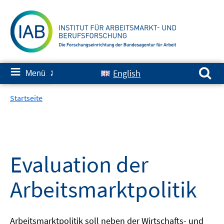
Springe
zum
Inhalt
Suchen nach:
≡
English
Menü
✘
Startseite
Evaluation der
Arbeitsmarktpolitik
Arbeitsmarktpolitik soll neben der Wirtschafts- und