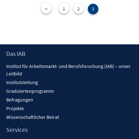
<
1
2
3
Footer
Das IAB
Inhalt
Institut für Arbeitsmarkt- und Berufsforschung (IAB) – unser
Leitbild
Institutsleitung
Graduiertenprogramm
Befragungen
Projekte
Wissenschaftlicher Beirat
Services