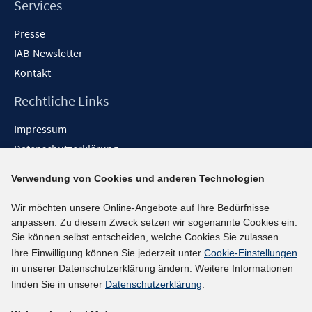
Services
Presse
IAB-Newsletter
Kontakt
Rechtliche Links
Impressum
Datenschutzerklärung
Erklärung zur Barrierefreiheit
Verwendung von Cookies und anderen Technologien
Barrieren melden
Wir möchten unsere Online-Angebote auf Ihre Bedürfnisse
Social-Media-Kanäle
anpassen. Zu diesem Zweck setzen wir sogenannte Cookies ein.
Sie können selbst entscheiden, welche Cookies Sie zulassen.
BlueSky
Ihre Einwilligung können Sie jederzeit unter
Cookie-Einstellungen
YouTube
in unserer Datenschutzerklärung ändern. Weitere Informationen
LinkedIn
finden Sie in unserer
Datenschutzerklärung
.
XING