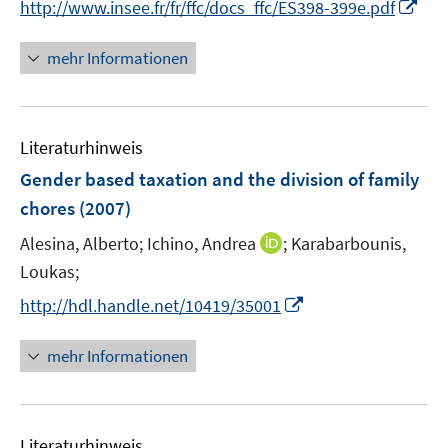
t
I
http://www.insee.fr/fr/ffc/docs_ffc/ES398-399e.pdf
r
e
n
ö
r
n
mehr Informationen
f
ö
e
f
f
u
n
f
e
e
n
Literaturhinweis
m
n
e
F
Gender based taxation and the division of family
n
e
chores
(2007)
n
I
Alesina, Alberto;
Ichino, Andrea
;
Karabarbounis,
s
n
t
Loukas;
n
e
I
http://hdl.handle.net/10419/35001
e
r
n
u
ö
n
mehr Informationen
e
f
e
m
f
u
F
n
e
e
e
Literaturhinweis
m