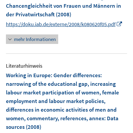
e
Chancengleichheit von Frauen und Männern in
r
der Privatwirtschaft
(2008)
ö
I
https://doku.iab.de/externe/2008/k080620f05.pdf
f
n
f
n
mehr Informationen
n
e
e
u
n
e
Literaturhinweis
m
F
Working in Europe: Gender differences
:
e
narrowing of the educational gap, increasing
n
labour market participation of women, female
s
employment and labour market policies,
t
e
differences in economic activities of men and
r
women, commentary, references, annex: Data
ö
sources
(2008)
f