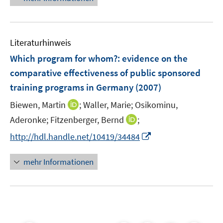
ö
e
n
n
f
u
e
e
f
e
n
n
n
Literaturhinweis
m
e
F
Which program for whom?
:
evidence on the
n
e
comparative effectiveness of public sponsored
n
training programs in Germany
(2007)
s
t
I
Biewen, Martin
;
Waller, Marie;
Osikominu,
e
n
I
Aderonke;
Fitzenberger, Bernd
;
r
n
n
I
http://hdl.handle.net/10419/34484
ö
e
n
n
f
u
e
n
mehr Informationen
f
e
u
e
n
m
e
u
e
F
m
e
n
e
F
m
n
e
F