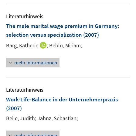
n
ö
e
e
m
s
f
n
r
F
Literaturhinweis
t
f
s
ö
e
e
n
The male marital wage premium in Germany
t
:
f
n
r
e
e
selection versus specialization
(2007)
f
s
ö
n
r
n
t
I
Barg, Katherin
;
Beblo, Miriam;
f
ö
e
e
n
f
f
n
r
n
n
f
mehr Informationen
ö
e
e
n
f
u
n
e
f
e
n
n
m
Literaturhinweis
e
F
Work-Life-Balance in der Unternehmerpraxis
n
e
(2007)
n
s
Beile, Judith;
Jahnz, Sebastian;
t
e
mehr Informationen