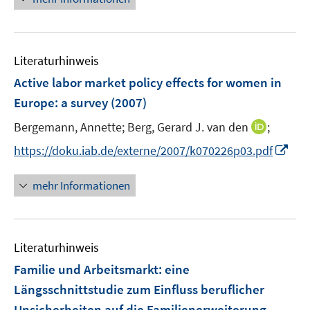
r
ö
f
f
Literaturhinweis
n
Active labor market policy effects for women in
e
Europe
:
a survey
(2007)
n
I
Bergemann, Annette;
Berg, Gerard J. van den
;
n
I
https://doku.iab.de/externe/2007/k070226p03.pdf
n
n
e
n
mehr Informationen
u
e
e
u
m
e
F
Literaturhinweis
m
e
F
Familie und Arbeitsmarkt
:
eine
n
e
Längsschnittstudie zum Einfluss beruflicher
s
n
Unsicherheiten auf die Familienerweiterung
t