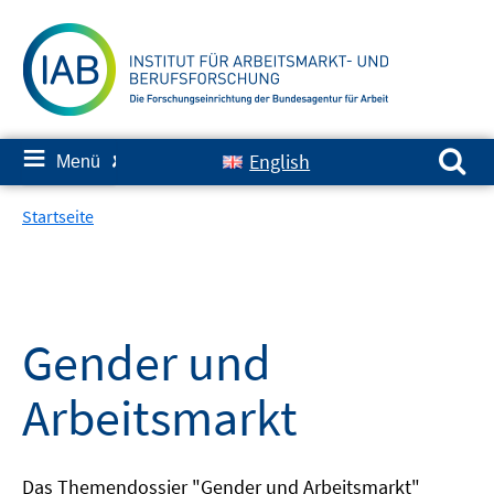
Springe
zum
Inhalt
Suchen nach:
≡
English
Menü
✘
Startseite
Gender und
Arbeitsmarkt
Das Themendossier "Gender und Arbeitsmarkt"