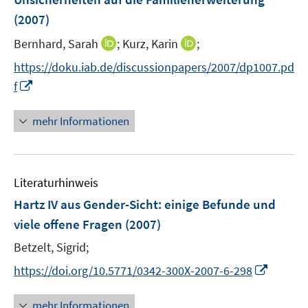
s
e
(2007)
t
r
e
I
I
Bernhard, Sarah
;
Kurz, Karin
;
ö
r
n
n
f
https://doku.iab.de/discussionpapers/2007/dp1007.pd
ö
n
n
f
I
f
f
e
e
n
n
f
u
u
e
n
n
mehr Informationen
e
e
n
e
e
m
m
u
n
F
F
e
e
e
Literaturhinweis
m
n
n
F
Hartz IV aus Gender-Sicht
:
einige Befunde und
s
s
e
viele offene Fragen
(2007)
t
t
n
e
e
Betzelt, Sigrid;
s
r
r
t
I
https://doi.org/10.5771/0342-300X-2007-6-298
ö
ö
e
n
f
f
r
n
mehr Informationen
f
f