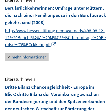
Literaturhinweis
Berufsrückkehrerinnen
:
Umfrage unter Müttern,
die nach einer Familienpause in den Beruf zurück
gekehrt sind
(2008)
http://www.hessenstiftung.de/downloads/498-08-12-
12%20Bericht%20A%20M%C3%BCtterumfrage%20Be
I
rufsr%C3%BCckkehr.pdf
n
n
mehr Informationen
e
u
e
Literaturhinweis
m
F
Dritte Bilanz Chancengleichheit - Europa im
e
Blick
:
dritte Bilanz der Vereinbarung zwischen
n
der Bundesregierung und den Spitzenverbänden
s
der deutschen Wirtschaft zur Förderung der
t