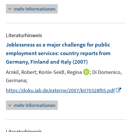
ö
r
mehr Informationen
f
ö
f
f
n
f
e
n
Literaturhinweis
n
e
Joblessness as a major challenge for public
n
employment services
:
country reports from
Germany, Finland and Italy
(2007)
I
Arnkil, Robert;
Konle-Seidl, Regina
;
Di Domenico,
n
Germana;
n
I
https://doku.iab.de/externe/2007/k070328f05.pdf
e
n
u
n
mehr Informationen
e
e
m
u
F
e
e
Literaturhinweis
m