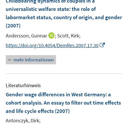
Childbearing dynamics of couples in a
n
e
universalistic welfare state
:
the role of
n
labormarket status, country of origin, and gender
s
t
(2007)
e
I
Andersson, Gunnar
;
Scott, Kirk;
r
n
I
https://doi.org/10.4054/DemRes.2007.17.30
ö
n
n
f
e
n
f
mehr Informationen
u
e
n
e
u
e
m
e
n
F
Literaturhinweis
m
e
F
Gender wage differences in West Germany
:
a
n
e
cohort analysis. An essay to filter out time effects
s
n
and life cycle effects
(2007)
t
s
e
t
Antonczyk, Dirk;
r
e