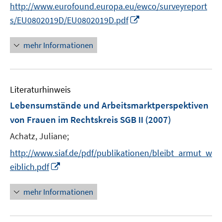
http://www.eurofound.europa.eu/ewco/surveyreport
f
I
n
s/EU0802019D/EU0802019D.pdf
n
e
n
n
mehr Informationen
e
u
e
Literaturhinweis
m
F
Lebensumstände und Arbeitsmarktperspektiven
e
von Frauen im Rechtskreis SGB II
(2007)
n
Achatz, Juliane;
s
t
http://www.siaf.de/pdf/publikationen/bleibt_armut_w
e
I
eiblich.pdf
r
n
ö
n
mehr Informationen
f
e
f
u
n