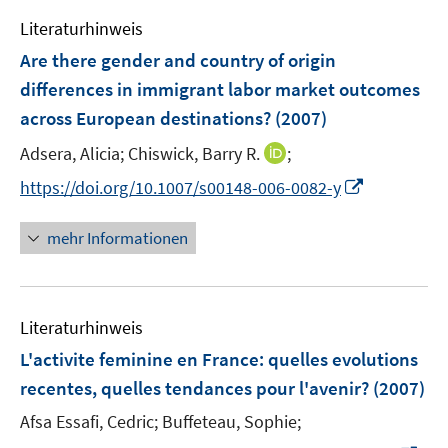
e
e
Literaturhinweis
m
n
F
Are there gender and country of origin
e
differences in immigrant labor market outcomes
n
across European destinations?
(2007)
s
t
I
Adsera, Alicia;
Chiswick, Barry R.
;
e
n
I
https://doi.org/10.1007/s00148-006-0082-y
r
n
n
ö
e
n
mehr Informationen
f
u
e
f
e
u
n
m
e
e
F
Literaturhinweis
m
n
e
F
L'activite feminine en France
:
quelles evolutions
n
e
recentes, quelles tendances pour l'avenir?
(2007)
s
n
t
Afsa Essafi, Cedric;
Buffeteau, Sophie;
s
e