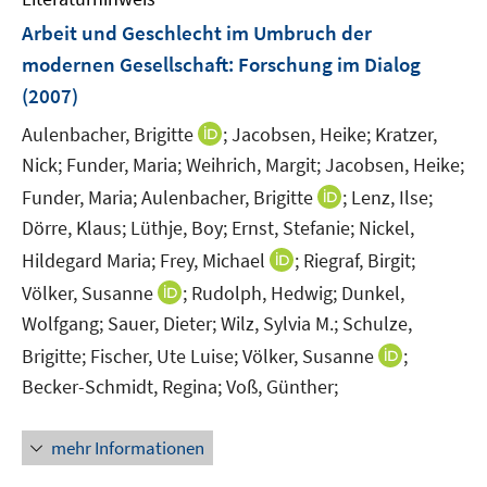
n
F
Arbeit und Geschlecht im Umbruch der
s
e
modernen Gesellschaft
:
Forschung im Dialog
t
n
e
(2007)
s
r
t
I
Aulenbacher, Brigitte
;
Jacobsen, Heike;
Kratzer,
ö
e
n
Nick;
Funder, Maria;
Weihrich, Margit;
Jacobsen, Heike;
f
r
n
f
I
Funder, Maria;
Aulenbacher, Brigitte
;
Lenz, Ilse;
ö
e
n
n
Dörre, Klaus;
Lüthje, Boy;
Ernst, Stefanie;
Nickel,
f
u
e
n
I
Hildegard Maria;
Frey, Michael
;
Riegraf, Birgit;
f
e
n
e
n
n
m
I
Völker, Susanne
;
Rudolph, Hedwig;
Dunkel,
u
n
e
F
n
Wolfgang;
Sauer, Dieter;
Wilz, Sylvia M.;
Schulze,
e
e
n
e
n
m
I
Brigitte;
Fischer, Ute Luise;
Völker, Susanne
;
u
n
e
F
n
Becker-Schmidt, Regina;
Voß, Günther;
e
s
u
e
n
m
t
e
n
e
F
e
mehr Informationen
m
s
u
e
r
F
t
e