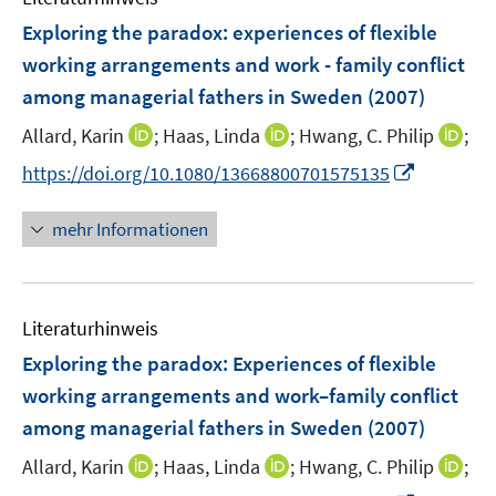
n
n
F
Exploring the paradox
:
experiences of flexible
s
e
working arrangements and work - family conflict
t
n
e
among managerial fathers in Sweden
(2007)
s
r
t
I
I
I
Allard, Karin
;
Haas, Linda
;
Hwang, C. Philip
;
ö
e
n
n
n
I
f
https://doi.org/10.1080/13668800701575135
r
n
n
n
n
f
ö
e
e
e
n
n
mehr Informationen
f
u
u
u
e
e
f
e
e
e
u
n
n
m
m
m
e
e
F
F
F
Literaturhinweis
m
n
e
e
e
F
Exploring the paradox: Experiences of flexible
n
n
n
e
working arrangements and work–family conflict
s
s
s
n
among managerial fathers in Sweden
t
t
(2007)
t
s
e
e
e
t
I
I
I
Allard, Karin
;
Haas, Linda
;
Hwang, C. Philip
;
r
r
r
e
n
n
n