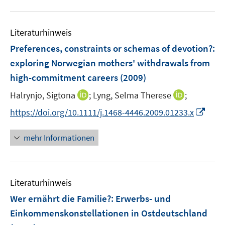
f
e
u
n
m
e
e
F
Literaturhinweis
m
n
e
F
Preferences, constraints or schemas of devotion?
:
n
e
exploring Norwegian mothers' withdrawals from
s
n
high-commitment careers
t
(2009)
s
e
t
I
I
Halrynjo, Sigtona
;
Lyng, Selma Therese
;
r
e
n
n
I
https://doi.org/10.1111/j.1468-4446.2009.01233.x
ö
r
n
n
n
f
ö
e
e
n
f
mehr Informationen
f
u
u
e
n
f
e
e
u
e
n
m
m
e
n
e
F
F
Literaturhinweis
m
n
e
e
F
Wer ernährt die Familie?
:
Erwerbs- und
n
n
e
Einkommenskonstellationen in Ostdeutschland
s
s
n