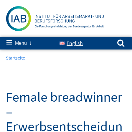
Springe
zum
Inhalt
Suchen nach:
≡
English
Menü
✘
Startseite
Female breadwinner
–
Erwerbsentscheidun