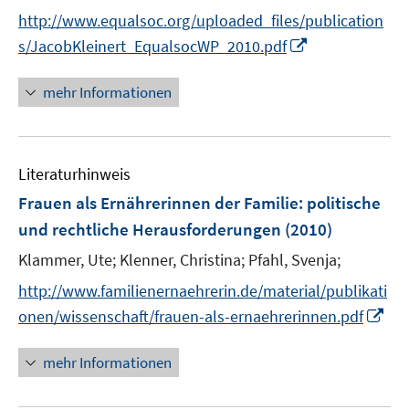
e
n
n
http://www.equalsoc.org/uploaded_files/publication
r
n
n
I
s/JacobKleinert_EqualsocWP_2010.pdf
ö
e
e
n
f
u
u
n
f
mehr Informationen
e
e
e
n
m
m
u
e
F
F
e
n
e
e
Literaturhinweis
m
n
n
F
Frauen als Ernährerinnen der Familie
:
politische
s
s
e
und rechtliche Herausforderungen
(2010)
t
t
n
e
e
Klammer, Ute;
Klenner, Christina;
Pfahl, Svenja;
s
r
r
t
http://www.familienernaehrerin.de/material/publikati
ö
ö
e
I
onen/wissenschaft/frauen-als-ernaehrerinnen.pdf
f
f
r
n
f
f
ö
n
n
n
mehr Informationen
f
e
e
e
f
u
n
n