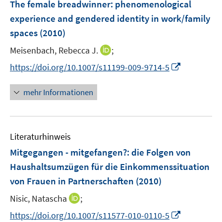
F
The female breadwinner
t
:
phenomenological
t
s
e
e
e
experience and gendered identity in work/family
t
n
r
r
e
spaces
(2010)
s
ö
ö
r
t
I
Meisenbach, Rebecca J.
;
f
f
ö
e
n
f
f
I
f
https://doi.org/10.1007/s11199-009-9714-5
r
n
n
n
n
f
ö
e
e
e
n
n
mehr Informationen
f
u
n
n
e
e
f
e
u
n
n
m
e
e
F
Literaturhinweis
m
n
e
F
Mitgegangen - mitgefangen?
:
die Folgen von
n
e
Haushaltsumzügen für die Einkommenssituation
s
n
von Frauen in Partnerschaften
t
(2010)
s
e
t
I
Nisic, Natascha
;
r
e
n
I
https://doi.org/10.1007/s11577-010-0110-5
ö
r
n