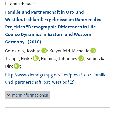
F
m
Literaturhinweis
s
n
n
e
F
t
Familie und Partnerschaft in Ost- und
s
s
n
e
e
t
t
Westdeutschland
:
Ergebnisse im Rahmen des
s
n
r
e
e
t
Projektes "Demographic Differences in Life
s
ö
r
r
e
t
Course Dynamics in Eastern and Western
f
ö
ö
r
e
Germany"
(2010)
f
f
f
ö
r
n
f
f
I
I
Goldstein, Joshua
f
;
Kreyenfeld, Michaela
;
ö
e
n
n
n
n
f
I
I
Trappe, Heike
f
;
Huinink, Johannes
;
Konietzka,
n
e
e
n
n
n
n
n
f
I
Dirk
;
n
n
e
e
e
n
n
n
n
http://www.demogr.mpg.de/files/press/1832_familie_
u
u
n
e
e
e
n
e
I
e
und_partnerschaft_ost_west.pdf
u
u
n
e
m
n
m
e
e
u
F
n
F
mehr Informationen
m
m
e
e
e
e
F
F
m
n
u
n
e
e
F
s
e
s
n
n