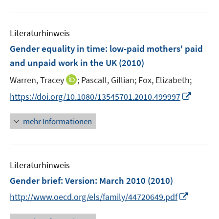
f
e
e
u
n
m
m
e
e
F
F
Literaturhinweis
m
n
e
e
F
Gender equality in time
:
low-paid mothers' paid
n
n
e
and unpaid work in the UK
(2010)
s
s
n
t
t
I
Warren, Tracey
;
Pascall, Gillian;
Fox, Elizabeth;
s
e
e
n
t
I
https://doi.org/10.1080/13545701.2010.499997
r
r
n
e
n
ö
ö
e
r
n
mehr Informationen
f
f
u
ö
e
f
f
e
f
u
n
n
m
f
e
e
e
F
n
Literaturhinweis
m
n
n
e
e
F
Gender brief
:
Version: March 2010
(2010)
n
n
e
I
http://www.oecd.org/els/family/44720649.pdf
s
n
n
t
s
n