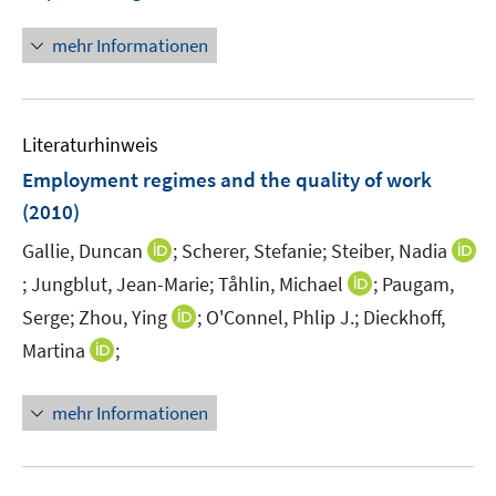
n
n
mehr Informationen
e
u
e
Literaturhinweis
m
F
Employment regimes and the quality of work
e
(2010)
n
I
Gallie, Duncan
;
Scherer, Stefanie;
Steiber, Nadia
s
n
t
I
I
;
Jungblut, Jean-Marie;
Tåhlin, Michael
;
Paugam,
n
e
n
n
I
Serge;
Zhou, Ying
;
O'Connel, Phlip J.;
Dieckhoff,
e
r
n
n
n
I
Martina
;
u
ö
e
e
n
n
e
f
u
u
e
n
m
f
mehr Informationen
e
e
u
e
F
n
m
m
e
u
e
e
F
F
m
e
n
n
e
e