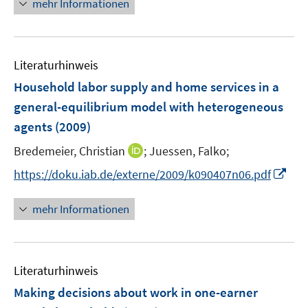
e
mehr Informationen
t
e
r
e
u
ö
r
e
f
ö
Literaturhinweis
m
f
f
F
n
Household labor supply and home services in a
f
e
e
general-equilibrium model with heterogeneous
n
n
n
e
agents
(2009)
s
n
t
I
Bredemeier, Christian
;
Juessen, Falko;
e
n
I
https://doku.iab.de/externe/2009/k090407n06.pdf
r
n
n
ö
e
n
mehr Informationen
f
u
e
f
e
u
n
m
e
e
F
Literaturhinweis
m
n
e
F
Making decisions about work in one-earner
n
e