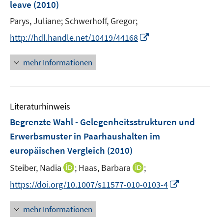
leave
(2010)
s
n
t
Parys, Juliane;
Schwerhoff, Gregor;
s
e
t
I
http://hdl.handle.net/10419/44168
r
e
n
ö
r
n
mehr Informationen
f
ö
e
f
f
u
n
f
e
e
n
Literaturhinweis
m
n
e
F
Begrenzte Wahl - Gelegenheitsstrukturen und
n
e
Erwerbsmuster in Paarhaushalten im
n
europäischen Vergleich
(2010)
s
t
I
I
Steiber, Nadia
;
Haas, Barbara
;
e
n
n
I
https://doi.org/10.1007/s11577-010-0103-4
r
n
n
n
ö
e
e
n
mehr Informationen
f
u
u
e