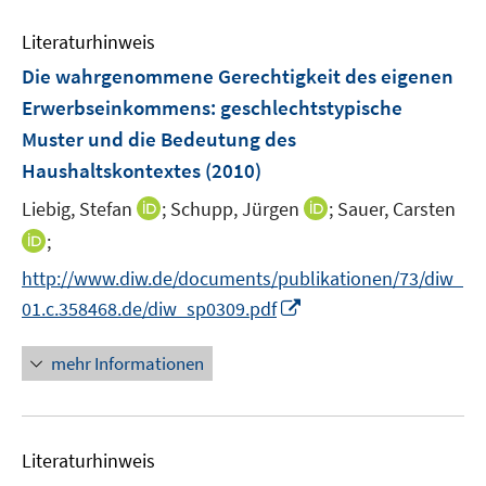
n
e
e
Literaturhinweis
m
n
F
Die wahrgenommene Gerechtigkeit des eigenen
e
Erwerbseinkommens
:
geschlechtstypische
n
Muster und die Bedeutung des
s
Haushaltskontextes
(2010)
t
e
I
I
Liebig, Stefan
;
Schupp, Jürgen
;
Sauer, Carsten
r
n
n
I
;
ö
n
n
n
f
http://www.diw.de/documents/publikationen/73/diw_
e
e
n
f
I
01.c.358468.de/diw_sp0309.pdf
u
u
e
n
n
e
e
u
e
n
mehr Informationen
m
m
e
n
e
F
F
m
u
e
e
F
e
n
n
e
Literaturhinweis
m
s
s
n