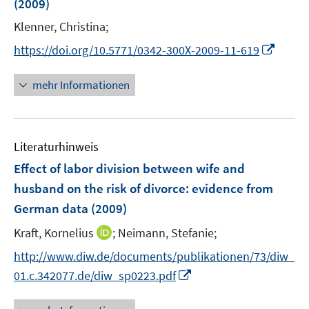
(2009)
t
t
s
e
e
t
Klenner, Christina;
r
r
e
I
https://doi.org/10.5771/0342-300X-2009-11-619
ö
ö
r
n
f
f
ö
n
mehr Informationen
f
f
f
e
n
n
f
u
e
e
n
e
n
n
e
Literaturhinweis
m
n
F
Effect of labor division between wife and
e
husband on the risk of divorce
:
evidence from
n
German data
(2009)
s
t
I
Kraft, Kornelius
;
Neimann, Stefanie;
e
n
http://www.diw.de/documents/publikationen/73/diw_
r
n
I
01.c.342077.de/diw_sp0223.pdf
ö
e
n
f
u
n