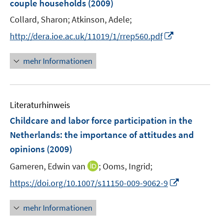
couple households
(2009)
s
n
t
Collard, Sharon;
Atkinson, Adele;
s
e
t
I
http://dera.ioe.ac.uk/11019/1/rrep560.pdf
r
e
n
ö
r
n
mehr Informationen
f
ö
e
f
f
u
n
f
e
e
n
Literaturhinweis
m
n
e
F
Childcare and labor force participation in the
n
e
Netherlands
:
the importance of attitudes and
n
opinions
(2009)
s
t
I
Gameren, Edwin van
;
Ooms, Ingrid;
e
n
I
https://doi.org/10.1007/s11150-009-9062-9
r
n
n
ö
e
n
mehr Informationen
f
u
e