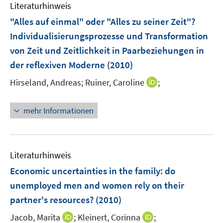
e
Literaturhinweis
t
m
t
s
s
n
e
F
e
"Alles auf einmal" oder "Alles zu seiner Zeit"?
t
t
s
r
e
r
e
e
Individualisierungsprozesse und Transformation
t
ö
n
ö
r
r
e
von Zeit und Zeitlichkeit in Paarbeziehungen in
f
s
f
ö
ö
r
der reflexiven Moderne
(2010)
f
t
f
f
f
ö
n
e
n
f
f
I
Hirseland, Andreas;
Ruiner, Caroline
;
f
e
r
e
n
n
n
f
n
ö
n
e
e
n
n
mehr Informationen
f
n
n
e
e
f
u
n
n
e
e
m
Literaturhinweis
n
F
Economic uncertainties in the family
:
do
e
unemployed men and women rely on their
n
partner's resources?
(2010)
s
t
I
I
Jacob, Marita
;
Kleinert, Corinna
;