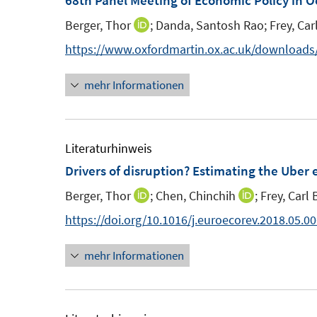
68th Panel Meeting of Economic Policy in 
f
e
Berger, Thor
;
Danda, Santosh Rao;
Frey, Car
I
n
n
n
e
https://www.oxfordmartin.ox.ac.uk/download
s
n
n
t
mehr Informationen
e
e
u
r
e
ö
m
Literaturhinweis
f
F
Drivers of disruption? Estimating the Uber 
f
e
n
Berger, Thor
;
Chen, Chinchih
;
Frey, Carl
I
I
n
e
n
n
https://doi.org/10.1016/j.euroecorev.2018.05.0
s
n
n
n
t
mehr Informationen
e
e
e
u
u
r
e
e
ö
m
m