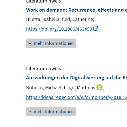
Literaturhinweis
f
F
F
Work on demand: Recurrence, effects and 
f
e
e
n
Biletta, Isabella;
Cerf, Catherine;
n
n
e
I
https://doi.org/10.2806/463459
s
s
n
n
t
t
mehr Informationen
n
e
e
e
r
r
u
ö
ö
e
Literaturhinweis
f
f
m
Auswirkungen der Digitalisierung auf die 
f
f
F
n
n
Böheim, Michael;
Firgo, Matthias
;
I
e
e
e
n
https://ideas.repec.org/a/wfo/monber/y2018i1
n
n
n
n
s
mehr Informationen
e
t
u
e