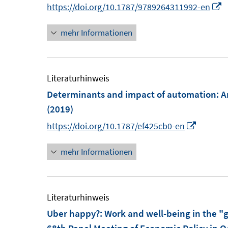
F
I
https://doi.org/10.1787/9789264311992-en
f
e
n
n
n
mehr Informationen
n
e
s
e
n
t
u
e
e
Literaturhinweis
r
Determinants and impact of automation
:
A
ö
F
(2019)
f
e
I
https://doi.org/10.1787/ef425cb0-en
f
n
n
n
s
mehr Informationen
n
e
t
e
n
e
u
r
e
Literaturhinweis
ö
m
Uber happy?
:
Work and well-being in the "
f
F