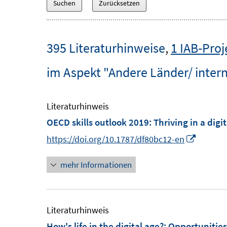
395 Literaturhinweise
,
1 IAB-Proj
im Aspekt "Andere Länder/ intern
Literaturhinweis
OECD skills outlook 2019
:
Thriving in a digi
I
https://doi.org/10.1787/df80bc12-en
n
mehr Informationen
n
e
u
e
Literaturhinweis
m
How's life in the digital age?
:
Opportunities 