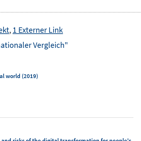
ekt
,
1 Externer Link
ationaler Vergleich"
tal world
(2019)
and risks of the digital transformation for people's