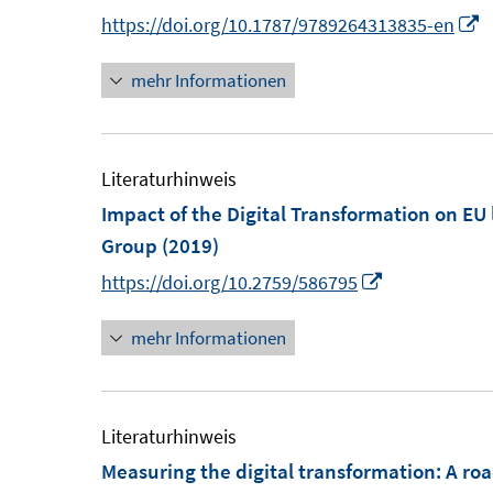
ö
F
I
https://doi.org/10.1787/9789264313835-en
f
e
n
f
n
mehr Informationen
n
n
s
e
e
t
u
n
e
e
Literaturhinweis
r
Impact of the Digital Transformation on EU
ö
F
Group
(2019)
f
e
I
https://doi.org/10.2759/586795
f
n
n
n
s
mehr Informationen
n
e
t
e
n
e
u
r
e
Literaturhinweis
ö
m
Measuring the digital transformation
:
A roa
f