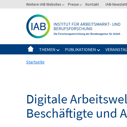
Springe
Weitere IAB Websites
Presse
Kontakt
IAB-Newslet
zum
Inhalt
THEMEN
PUBLIKATIONEN
VERANSTA
Startseite
Digitale Arbeitsw
Beschäftigte und 