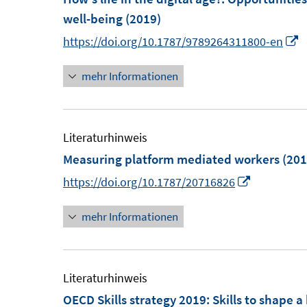
F
well-being
(2019)
e
I
https://doi.org/10.1787/9789264311800-en
n
n
s
mehr Informationen
n
t
e
e
u
r
e
Literaturhinweis
ö
Measuring platform mediated workers
(201
f
F
I
https://doi.org/10.1787/20716826
f
e
n
n
n
mehr Informationen
n
e
s
e
n
t
u
e
e
Literaturhinweis
r
m
OECD Skills strategy 2019
:
Skills to shape a