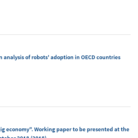
m
n analysis of robots' adoption in OECD countries
gig economy". Working paper to be presented at the