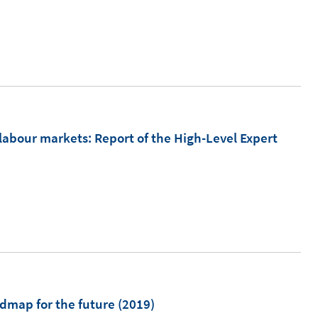
m
 labour markets
:
Report of the High-Level Expert
dmap for the future
(2019)