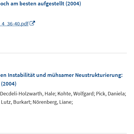
m
och am besten aufgestellt
(2004)
F
e
I
_4_36-40.pdf
n
n
s
n
t
e
e
u
r
e
ö
m
hen Instabilität und mühsamer Neustrukturierung
:
f
F
(2004)
f
e
Decdeli-Holzwarth, Hale;
Kohte, Wolfgard;
Pick, Daniela;
n
n
Lutz, Burkart;
Nörenberg, Liane;
e
s
n
t
e
r