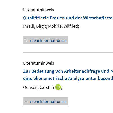
Literaturhinweis
Qualifizierte Frauen und der Wirtschaftsst
Imelli, Birgit;
Möhrle, Wilfried;
mehr Informationen
Literaturhinweis
Zur Bedeutung von Arbeitsnachfrage und M
eine ökonometrische Analyse unter besond
Ochsen, Carsten
;
I
n
mehr Informationen
n
e