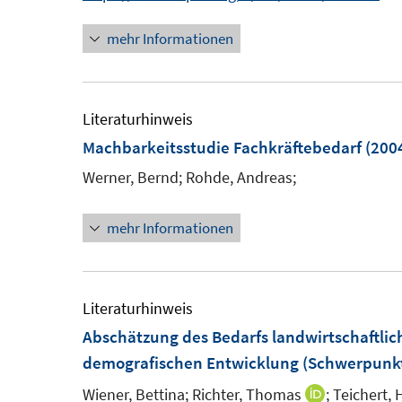
e
mehr Informationen
u
e
m
F
Literaturhinweis
e
Machbarkeitsstudie Fachkräftebedarf
(200
n
Werner, Bernd;
Rohde, Andreas;
s
t
mehr Informationen
e
r
ö
Literaturhinweis
f
Abschätzung des Bedarfs landwirtschaftlic
f
demografischen Entwicklung (Schwerpunk
n
e
Wiener, Bettina;
Richter, Thomas
;
Teichert, 
I