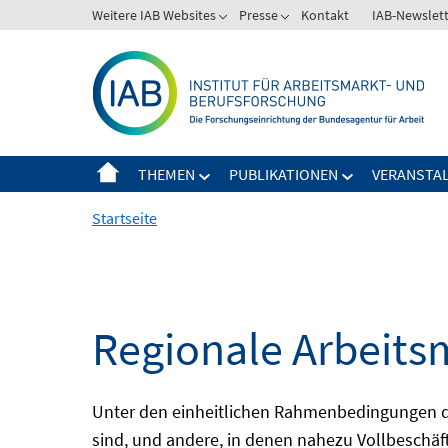
Springe
Weitere IAB Websites
Presse
Kontakt
IAB-Newslet
zum
Inhalt
THEMEN
PUBLIKATIONEN
VERANSTA
Startseite
Regionale Arbeits
Unter den einheitlichen Rahmenbedingungen der
sind, und andere, in denen nahezu Vollbeschäft