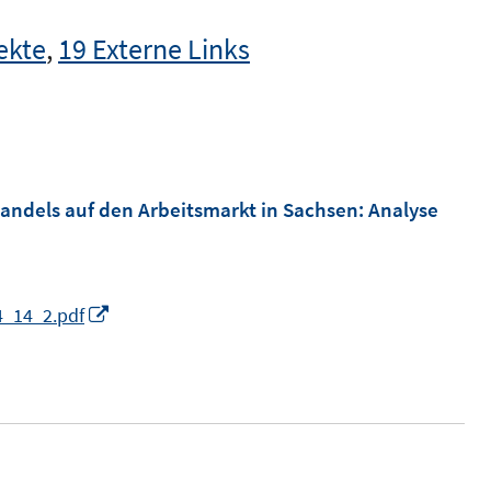
ekte
,
19 Externe Links
"
ndels auf den Arbeitsmarkt in Sachsen
:
Analyse
I
4_14_2.pdf
n
n
e
u
e