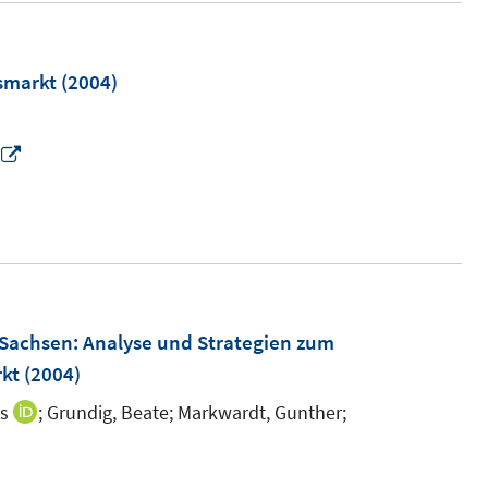
smarkt
(2004)
I
n
n
e
u
e
m
 Sachsen
:
Analyse und Strategien zum
F
kt
(2004)
e
us
;
Grundig, Beate;
Markwardt, Gunther;
I
n
n
s
n
I