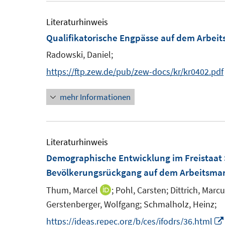
u
e
Literaturhinweis
m
Qualifikatorische Engpässe auf dem Arbeit
F
Radowski, Daniel;
e
https://ftp.zew.de/pub/zew-docs/kr/kr0402.pdf
n
s
mehr Informationen
t
e
r
Literaturhinweis
ö
Demographische Entwicklung im Freistaat
f
Bevölkerungsrückgang auf dem Arbeitsmar
f
n
Thum, Marcel
;
Pohl, Carsten;
Dittrich, Marc
I
e
Gerstenberger, Wolfgang;
Schmalholz, Heinz;
n
n
n
https://ideas.repec.org/b/ces/ifodrs/36.html