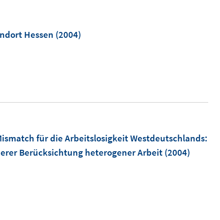
ö
f
andort Hessen
(2004)
f
n
e
n
ismatch für die Arbeitslosigkeit Westdeutschlands
:
erer Berücksichtung heterogener Arbeit
(2004)