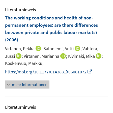
e
e
m
Literaturhinweis
n
F
The working conditions and health of non-
e
permanent employees
:
are there differences
n
between private and public labour markets?
s
t
(2006)
e
I
I
Virtanen, Pekka
;
Saloniemi, Antti
;
Vahtera,
r
n
n
I
I
I
Jussi
;
Virtanen, Marianna
;
Kivimäki, Mika
;
ö
n
n
n
n
n
Koskenvuo, Markku;
f
e
e
n
n
n
f
I
https://doi.org/10.1177/0143831X06061072
u
u
e
e
e
n
n
e
e
u
u
u
e
n
mehr Informationen
m
m
e
e
e
n
e
F
F
m
m
m
u
e
e
F
F
F
e
n
n
e
e
e
Literaturhinweis
m
s
s
n
n
n