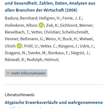
e
und Gesundheit. Zahlen, Daten, Analysen aus
s
n
allen Branchen der Wirtschaft
t
(2006)
s
e
t
Badura, Bernhard;
Hellgren, H.;
Ferrie, J. E.;
r
e
I
Hollederer, Alfons
;
Zok, K.;
Eichhorst, Werner;
ö
r
n
Kieselbach, T.;
Vetter, Christian;
Schellschmidt,
f
ö
n
Henner;
Bellmann, G.;
f
Weiss, V.;
Buck, H.;
Walwei,
f
e
n
I
Ulrich
;
Pröll, U.;
Vetter, C.;
Küsgens, I.;
Udris, I.;
f
u
e
n
n
Dragano, N.;
Sverke, M.;
Bonkass, F.;
Siegrist, J.;
e
n
n
e
Näswall, K.;
Rudolph, Helmut;
m
e
n
F
u
e
mehr Informationen
e
n
m
s
F
t
e
e
Literaturhinweis
n
r
Atypische Erwerbsverläufe und wahrgenommene
s
ö