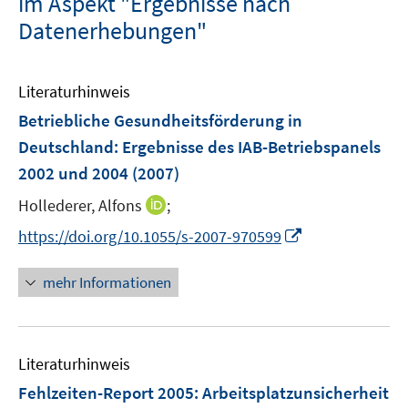
im Aspekt "Ergebnisse nach
Datenerhebungen"
Literaturhinweis
Betriebliche Gesundheitsförderung in
Deutschland
:
Ergebnisse des IAB-Betriebspanels
2002 und 2004
(2007)
I
Hollederer, Alfons
;
n
I
https://doi.org/10.1055/s-2007-970599
n
n
e
n
mehr Informationen
u
e
e
u
m
e
F
Literaturhinweis
m
e
F
Fehlzeiten-Report 2005
:
Arbeitsplatzunsicherheit
n