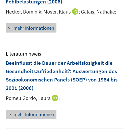
Fehlbelastungen
(2006)
t
f
e
f
I
Hecker, Dominik;
Moser, Klaus
;
Galais, Nathalie;
r
n
n
ö
e
n
mehr Informationen
f
n
e
f
u
n
e
e
m
Literaturhinweis
n
F
Beeinflusst die Dauer der Arbeitslosigkeit die
e
Gesundheitszufriedenheit?
:
Auswertungen des
n
Sozioökonomischen Panels (SOEP) von 1984 bis
s
t
2001
(2006)
e
I
Romeu Gordo, Laura
;
r
n
ö
n
mehr Informationen
f
e
f
u
n