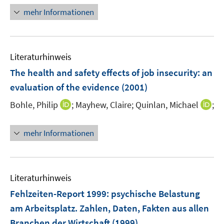
mehr Informationen
Literaturhinweis
The health and safety effects of job insecurity
:
an
evaluation of the evidence
(2001)
I
I
Bohle, Philip
;
Mayhew, Claire;
Quinlan, Michael
;
n
n
n
n
mehr Informationen
e
e
u
u
e
e
m
m
Literaturhinweis
F
F
Fehlzeiten-Report 1999
:
psychische Belastung
e
e
am Arbeitsplatz. Zahlen, Daten, Fakten aus allen
n
n
Branchen der Wirtschaft
(1999)