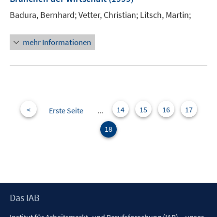
s
s
t
t
Badura, Bernhard;
Vetter, Christian;
Litsch, Martin;
e
e
r
r
mehr Informationen
ö
ö
f
f
f
f
n
n
e
e
n
n
<
14
15
16
17
Erste Seite
...
18
Footer
Das IAB
Inhalt