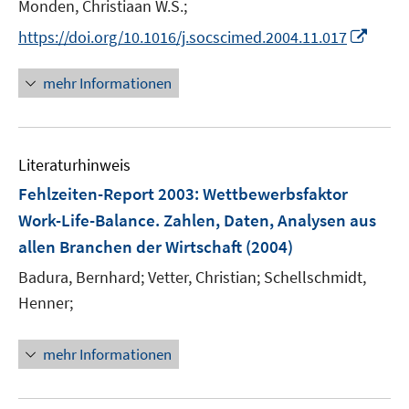
Monden, Christiaan W.S.;
I
https://doi.org/10.1016/j.socscimed.2004.11.017
n
n
mehr Informationen
e
u
e
Literaturhinweis
m
F
Fehlzeiten-Report 2003
:
Wettbewerbsfaktor
e
Work-Life-Balance. Zahlen, Daten, Analysen aus
n
allen Branchen der Wirtschaft
(2004)
s
t
Badura, Bernhard;
Vetter, Christian;
Schellschmidt,
e
Henner;
r
ö
mehr Informationen
f
f
n