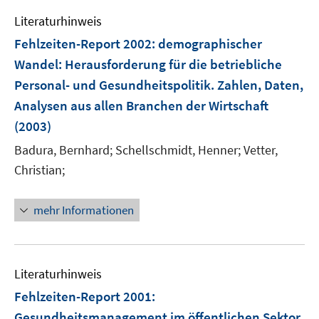
e
Literaturhinweis
n
Fehlzeiten-Report 2002
:
demographischer
Wandel: Herausforderung für die betriebliche
Personal- und Gesundheitspolitik. Zahlen, Daten,
Analysen aus allen Branchen der Wirtschaft
(2003)
Badura, Bernhard;
Schellschmidt, Henner;
Vetter,
Christian;
mehr Informationen
Literaturhinweis
Fehlzeiten-Report 2001
:
Gesundheitsmanagement im öffentlichen Sektor.