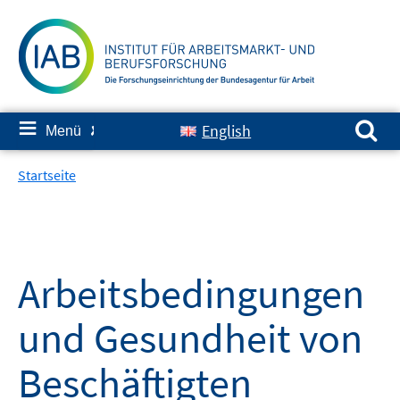
Springe
zum
Inhalt
Suchen nach:
≡
English
Menü
✘
Startseite
Arbeitsbedingungen
und Gesundheit von
Beschäftigten