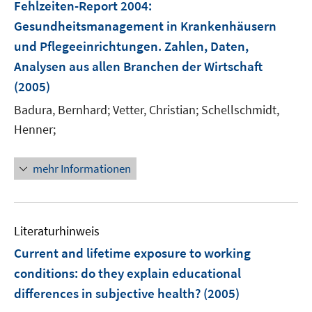
F
Fehlzeiten-Report 2004
t
:
t
s
s
s
e
e
e
Gesundheitsmanagement in Krankenhäusern
t
t
t
n
r
r
e
e
e
und Pflegeeinrichtungen. Zahlen, Daten,
s
ö
ö
r
r
r
Analysen aus allen Branchen der Wirtschaft
t
f
f
ö
ö
ö
e
(2005)
f
f
f
f
f
r
n
n
Badura, Bernhard;
f
Vetter, Christian;
f
Schellschmidt,
f
ö
e
e
n
n
n
Henner;
f
n
n
e
e
e
f
n
n
n
n
mehr Informationen
e
n
Literaturhinweis
Current and lifetime exposure to working
conditions
:
do they explain educational
differences in subjective health?
(2005)