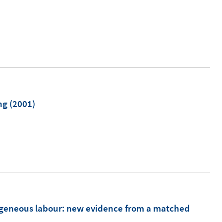
ng
(2001)
ogeneous labour
:
new evidence from a matched