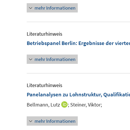
f
f
ö
mehr Informationen
f
f
f
n
n
f
e
e
n
Literaturhinweis
n
n
e
Betriebspanel Berlin
:
Ergebnisse der vierte
n
mehr Informationen
Literaturhinweis
Panelanalysen zu Lohnstruktur, Qualifika
Bellmann, Lutz
;
Steiner, Viktor;
I
n
mehr Informationen
n
e