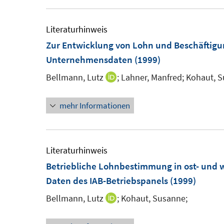
u
e
Literaturhinweis
m
Zur Entwicklung von Lohn und Beschäftigun
F
Unternehmensdaten
(1999)
e
Bellmann, Lutz
;
Lahner, Manfred;
Kohaut, S
I
n
n
s
mehr Informationen
n
t
e
e
u
r
e
Literaturhinweis
ö
m
Betriebliche Lohnbestimmung in ost- und 
f
F
Daten des IAB-Betriebspanels
(1999)
f
e
n
Bellmann, Lutz
;
Kohaut, Susanne;
I
n
e
n
s
n