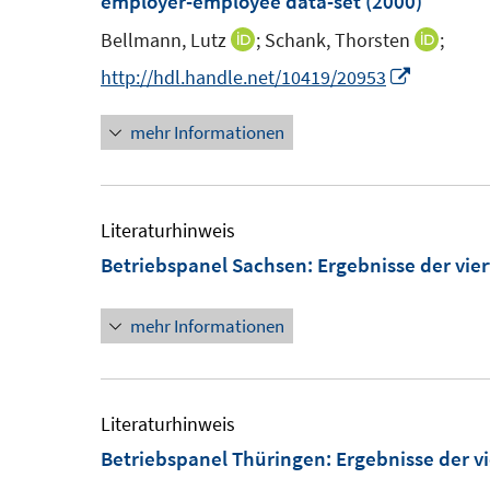
employer-employee data-set
(2000)
f
f
Bellmann, Lutz
;
Schank, Thorsten
;
I
I
n
n
n
I
http://hdl.handle.net/10419/20953
e
n
n
n
n
mehr Informationen
e
e
n
u
u
e
e
e
u
m
m
e
Literaturhinweis
F
F
m
Betriebspanel Sachsen
:
Ergebnisse der vie
e
e
F
n
n
e
mehr Informationen
s
s
n
t
t
s
e
e
t
Literaturhinweis
r
r
e
Betriebspanel Thüringen
:
Ergebnisse der v
ö
ö
r