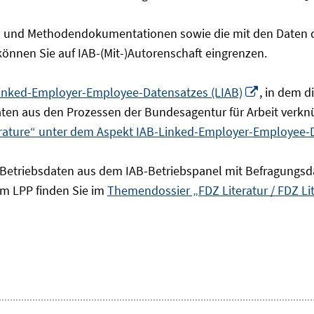
- und Methodendokumentationen sowie die mit den Daten de
 können Sie auf IAB-(Mit-)Autorenschaft eingrenzen.
In
inked-Employer-Employee-Datensatzes (LIAB)
, in dem 
neuem
en aus den Prozessen der Bundesagentur für Arbeit verknü
Fenster
erature“ unter dem Aspekt IAB-Linked-Employer-Employee-
öffnen
 Betriebsdaten aus dem IAB-Betriebspanel mit Befragungsd
um LPP finden Sie im
Themendossier „FDZ Literatur / FDZ Li