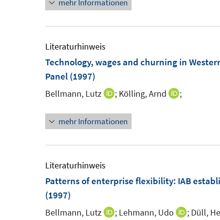
mehr Informationen
n
t
e
e
u
r
e
Literaturhinweis
ö
m
Technology, wages and churning in Weste
f
F
Panel
(1997)
f
e
n
Bellmann, Lutz
;
Kölling, Arnd
;
I
I
n
e
n
n
s
n
mehr Informationen
n
n
t
e
e
e
u
u
r
e
e
Literaturhinweis
ö
m
m
Patterns of enterprise flexibility
:
IAB estab
f
F
F
(1997)
f
e
e
n
Bellmann, Lutz
;
Lehmann, Udo
;
Düll, He
I
I
n
n