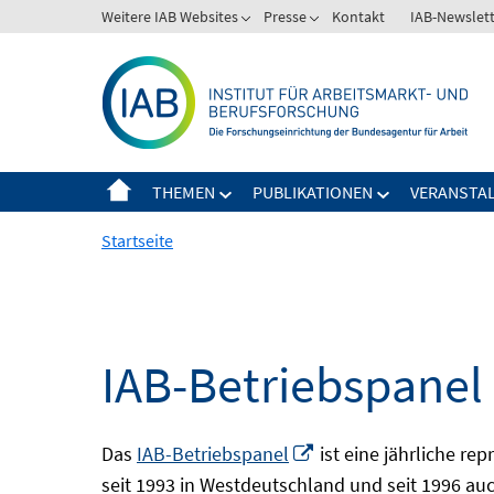
Springe
Weitere IAB Websites
Presse
Kontakt
IAB-Newslet
zum
Inhalt
THEMEN
PUBLIKATIONEN
VERANSTA
Startseite
IAB-Betriebspanel
In
Das
IAB-Betriebspanel
ist eine jährliche re
neuem
seit 1993 in Westdeutschland und seit 1996 auch