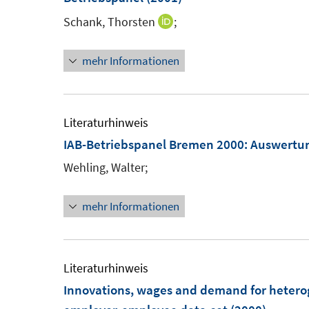
Schank, Thorsten
;
I
n
mehr Informationen
n
e
u
e
Literaturhinweis
m
IAB-Betriebspanel Bremen 2000
:
Auswertu
F
Wehling, Walter;
e
n
mehr Informationen
s
t
e
Literaturhinweis
r
Innovations, wages and demand for heter
ö