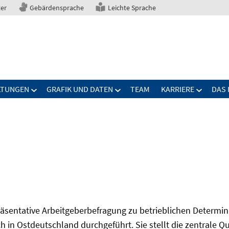
ter
Gebärdensprache
Leichte Sprache
LTUNGEN
GRAFIK UND DATEN
TEAM
KARRIERE
DAS 
präsentative Arbeitgeberbefragung zu betrieblichen Determi
 in Ostdeutschland durchgeführt. Sie stellt die zentrale Qu