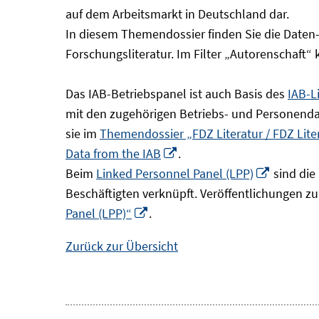
Fenster
auf dem Arbeitsmarkt in Deutschland dar.
öffnen
In diesem Themendossier finden Sie die Daten
Forschungsliteratur. Im Filter „Autorenschaft“
Das IAB-Betriebspanel ist auch Basis des
IAB-L
mit den zugehörigen Betriebs- und Personendat
sie im
Themendossier „FDZ Literatur / FDZ Lit
In
Data from the IAB
.
neuem
In
Beim
Linked Personnel Panel (LPP)
sind die
Fenster
neuem
Beschäftigten verknüpft. Veröffentlichungen z
In
öffnen
Fenster
Panel (LPP)“
.
neuem
öffnen
Zurück zur Übersicht
Fenster
öffnen