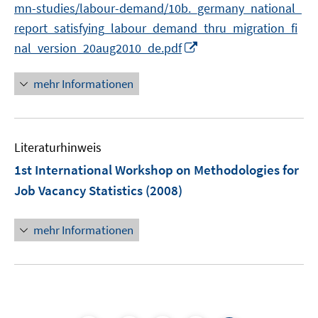
f
mn-studies/labour-demand/10b._germany_national_
u
n
report_satisfying_labour_demand_thru_migration_fi
e
e
m
I
nal_version_20aug2010_de.pdf
n
F
n
e
n
mehr Informationen
n
e
s
u
t
e
Literaturhinweis
e
m
r
F
1st International Workshop on Methodologies for
ö
e
Job Vacancy Statistics
(2008)
f
n
f
s
mehr Informationen
n
t
e
e
n
r
ö
f