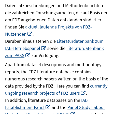
Datensatzbeschreibungen und Methodenberichten
die zahlreichen Forschungsarbeiten, die auf Basis der
am FDZ angebotenen Daten entstanden sind. Hier
finden Sie
aktuell laufende Projekte von FDZ-
In
Nutzenden
.
neuem
Darüber hinaus stehen die
Literaturdatenbank zum
Fenster
In
IAB-Betriebspanel
sowie die
Literaturdatenbank
öffnen
neuem
In
zum PASS
zur Verfügung.
Fenster
neuem
Apart from dataset descriptions and methodology
öffnen
Fenster
reports, the FDZ literature database contains
öffnen
numerous research papers written on the basis of the
data provided by the FDZ. Here you can find
currently
In
ungoing research projects of FDZ users
.
neuem
In addition, literature databases on the
IAB
Fenster
In
Establishment Panel
and the
Panel Study Labour
öffnen
neuem
In