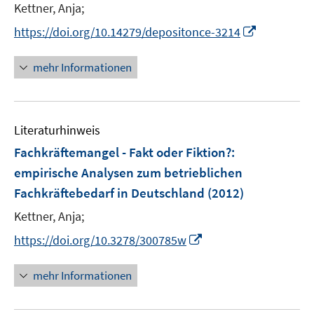
t
Kettner, Anja;
f
ö
e
f
I
https://doi.org/10.14279/depositonce-3214
f
r
n
n
f
ö
e
n
n
mehr Informationen
f
n
e
e
f
u
n
n
e
e
Literaturhinweis
m
n
F
Fachkräftemangel - Fakt oder Fiktion?
:
e
empirische Analysen zum betrieblichen
n
Fachkräftebedarf in Deutschland
(2012)
s
t
Kettner, Anja;
e
I
https://doi.org/10.3278/300785w
r
n
ö
n
mehr Informationen
f
e
f
u