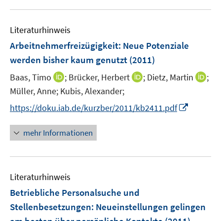
m
u
n
F
e
e
Literaturhinweis
m
n
F
Arbeitnehmerfreizügigkeit: Neue Potenziale
s
e
werden bisher kaum genutzt
(2011)
t
n
e
I
I
I
Baas, Timo
;
Brücker, Herbert
;
Dietz, Martin
;
s
r
n
n
n
t
Müller, Anne;
Kubis, Alexander;
ö
n
n
n
e
I
f
https://doku.iab.de/kurzber/2011/kb2411.pdf
e
e
e
r
n
f
u
u
u
ö
n
n
mehr Informationen
e
e
e
f
e
e
m
m
m
f
u
n
F
F
F
n
e
e
e
e
e
Literaturhinweis
m
n
n
n
n
F
Betriebliche Personalsuche und
s
s
s
e
Stellenbesetzungen: Neueinstellungen gelingen
t
t
t
n
e
e
e