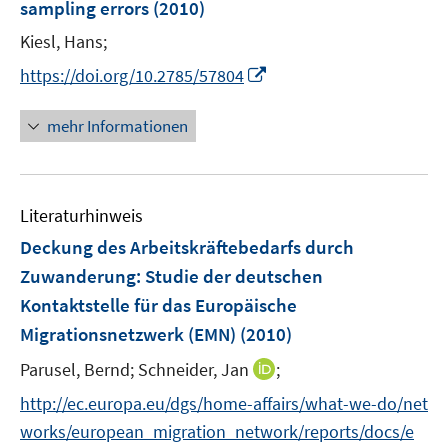
sampling errors
(2010)
Kiesl, Hans;
I
https://doi.org/10.2785/57804
n
n
mehr Informationen
e
u
e
Literaturhinweis
m
F
Deckung des Arbeitskräftebedarfs durch
e
Zuwanderung
:
Studie der deutschen
n
Kontaktstelle für das Europäische
s
Migrationsnetzwerk (EMN)
(2010)
t
e
I
Parusel, Bernd;
Schneider, Jan
;
r
n
http://ec.europa.eu/dgs/home-affairs/what-we-do/net
ö
n
works/european_migration_network/reports/docs/e
f
e