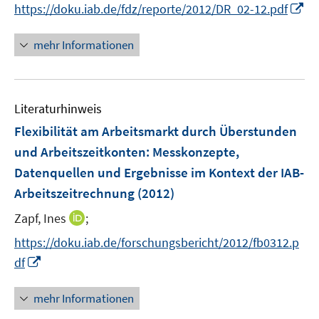
I
https://doku.iab.de/fdz/reporte/2012/DR_02-12.pdf
n
n
mehr Informationen
e
u
e
Literaturhinweis
m
F
Flexibilität am Arbeitsmarkt durch Überstunden
e
und Arbeitszeitkonten
:
Messkonzepte,
n
Datenquellen und Ergebnisse im Kontext der IAB-
s
Arbeitszeitrechnung
(2012)
t
e
I
Zapf, Ines
;
r
n
https://doku.iab.de/forschungsbericht/2012/fb0312.p
ö
n
I
df
f
e
n
f
u
n
n
mehr Informationen
e
e
e