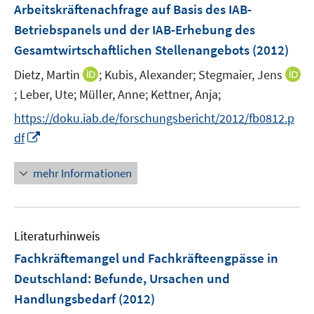
Arbeitskräftenachfrage auf Basis des IAB-
t
s
e
Betriebspanels und der IAB-Erhebung des
t
r
e
Gesamtwirtschaftlichen Stellenangebots
(2012)
ö
r
I
Dietz, Martin
;
Kubis, Alexander;
Stegmaier, Jens
f
ö
n
f
;
Leber, Ute;
Müller, Anne;
Kettner, Anja;
I
f
n
n
n
f
https://doku.iab.de/forschungsbericht/2012/fb0812.p
e
e
n
n
I
df
u
n
e
e
n
e
u
n
n
mehr Informationen
m
e
e
F
m
u
e
F
e
n
e
Literaturhinweis
m
s
n
F
Fachkräftemangel und Fachkräfteengpässe in
t
s
e
e
Deutschland
:
Befunde, Ursachen und
t
n
r
e
Handlungsbedarf
(2012)
s
ö
r