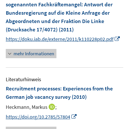
e
sogenannten Fachkräftemangel
:
Antwort der
n
Bundesregierung auf die Kleine Anfrage der
s
Abgeordneten und der Fraktion Die Linke
t
e
(Drucksache 17/4072)
(2011)
r
I
https://doku.iab.de/externe/2011/k110228p02.pdf
ö
n
f
n
mehr Informationen
f
e
n
u
e
e
n
Literaturhinweis
m
F
Recruitment processes: Experiences from the
e
German job vacancy survey
(2010)
n
I
Heckmann, Markus
;
s
n
t
I
https://doi.org/10.2785/57804
n
e
n
e
r