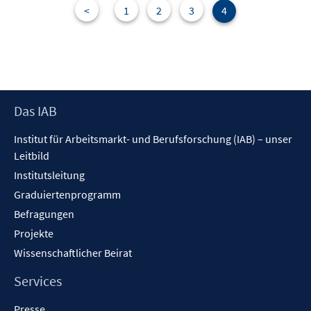
f
<
1
2
3
4
n
e
n
Footer
Das IAB
Inhalt
Institut für Arbeitsmarkt- und Berufsforschung (IAB) – unser
Leitbild
Institutsleitung
Graduiertenprogramm
Befragungen
Projekte
Wissenschaftlicher Beirat
Services
Presse