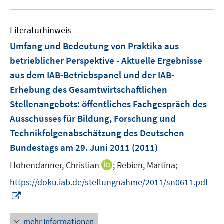
f
e
u
e
n
m
e
n
e
F
Literaturhinweis
m
n
e
F
Umfang und Bedeutung von Praktika aus
n
e
betrieblicher Perspektive - Aktuelle Ergebnisse
s
n
aus dem IAB-Betriebspanel und der IAB-
t
s
e
Erhebung des Gesamtwirtschaftlichen
t
r
e
Stellenangebots
:
öffentliches Fachgespräch des
ö
r
Ausschusses für Bildung, Forschung und
f
ö
Technikfolgenabschätzung des Deutschen
f
f
n
Bundestags am 29. Juni 2011
(2011)
f
e
n
I
Hohendanner, Christian
;
Rebien, Martina;
n
e
n
https://doku.iab.de/stellungnahme/2011/sn0611.pdf
n
n
I
e
n
u
n
mehr Informationen