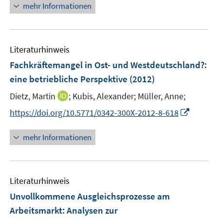
n
mehr Informationen
e
u
e
Literaturhinweis
m
F
Fachkräftemangel in Ost- und Westdeutschland?
:
e
eine betriebliche Perspektive
(2012)
n
I
Dietz, Martin
;
Kubis, Alexander;
Müller, Anne;
s
n
t
I
https://doi.org/10.5771/0342-300X-2012-8-618
n
e
n
e
r
n
mehr Informationen
u
ö
e
e
f
u
m
f
e
F
n
Literaturhinweis
m
e
e
F
Unvollkommene Ausgleichsprozesse am
n
n
e
Arbeitsmarkt
:
Analysen zur
s
n