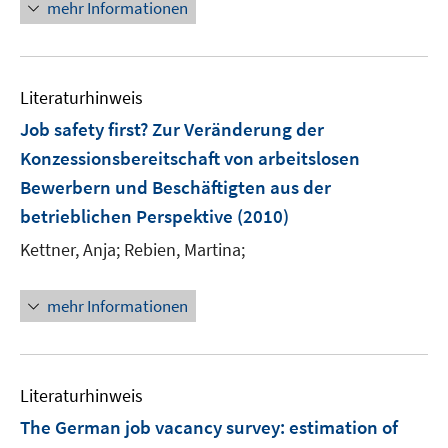
n
mehr Informationen
u
ö
e
e
f
u
m
f
e
F
n
Literaturhinweis
m
e
e
F
Job safety first? Zur Veränderung der
n
n
e
Konzessionsbereitschaft von arbeitslosen
s
n
Bewerbern und Beschäftigten aus der
t
s
e
betrieblichen Perspektive
(2010)
t
r
e
Kettner, Anja;
Rebien, Martina;
ö
r
f
ö
mehr Informationen
f
f
n
f
e
n
n
e
Literaturhinweis
n
The German job vacancy survey
:
estimation of