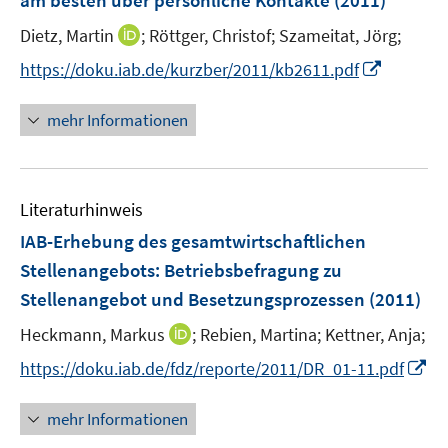
am besten über persönliche Kontakte
(2011)
s
r
r
r
t
I
Dietz, Martin
;
Röttger, Christof;
Szameitat, Jörg;
ö
ö
ö
e
n
I
f
f
f
https://doku.iab.de/kurzber/2011/kb2611.pdf
r
n
n
f
f
f
ö
e
n
n
n
n
mehr Informationen
f
u
e
e
e
e
f
e
u
n
n
n
n
m
e
e
F
Literaturhinweis
m
n
e
F
IAB-Erhebung des gesamtwirtschaftlichen
n
e
Stellenangebots
:
Betriebsbefragung zu
s
n
Stellenangebot und Besetzungsprozessen
t
(2011)
s
e
t
I
Heckmann, Markus
;
Rebien, Martina;
Kettner, Anja;
r
e
n
I
https://doku.iab.de/fdz/reporte/2011/DR_01-11.pdf
ö
r
n
n
f
ö
e
n
f
mehr Informationen
f
u
e
n