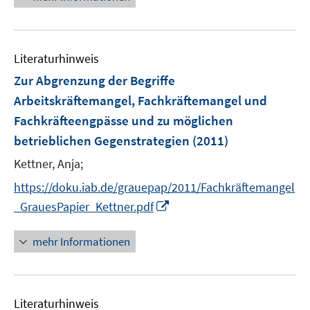
e
e
m
u
F
e
e
Literaturhinweis
m
n
F
Zur Abgrenzung der Begriffe
s
e
Arbeitskräftemangel, Fachkräftemangel und
t
n
e
Fachkräfteengpässe und zu möglichen
s
r
betrieblichen Gegenstrategien
(2011)
t
ö
e
Kettner, Anja;
f
r
f
https://doku.iab.de/grauepap/2011/Fachkräftemangel
ö
n
I
_GrauesPapier_Kettner.pdf
f
e
n
f
n
n
n
mehr Informationen
e
e
u
n
e
Literaturhinweis
m