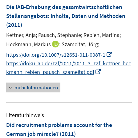
F
Die IAB-Erhebung des gesamtwirtschaftlichen
e
Stellenangebots
:
Inhalte, Daten und Methoden
n
(2011)
s
t
Kettner, Anja;
Pausch, Stephanie;
Rebien, Martina;
e
I
Heckmann, Markus
;
Szameitat, Jörg;
r
n
I
https://doi.org/10.1007/s12651-011-0087-1
ö
n
n
https://doku.iab.de/zaf/2011/2011_3_zaf_kettner_hec
f
e
n
I
f
kmann_rebien_pausch_szameitat.pdf
u
e
n
n
e
u
n
e
mehr Informationen
m
e
e
n
F
m
u
e
F
e
n
e
Literaturhinweis
m
s
n
F
Did recruitment problems account for the
t
s
e
e
German job miracle?
(2011)
t
n