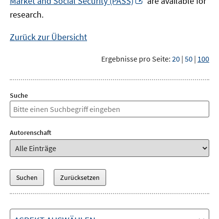
Market and Social Security (PASS)
are available for
Fenster
neuem
research.
öffnen
Fenster
öffnen
Zurück zur Übersicht
Ergebnisse pro Seite:
20
|
50
|
100
Suche
Autorenschaft