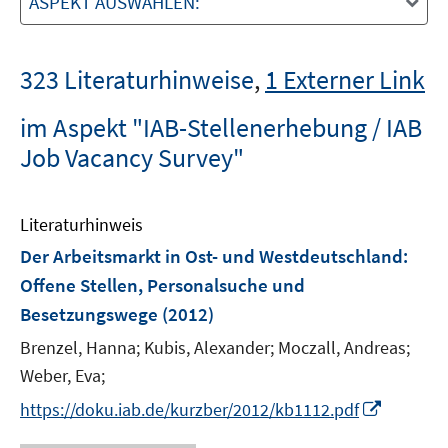
ASPEKT AUSWÄHLEN:
323 Literaturhinweise
,
1 Externer Link
im Aspekt "IAB-Stellenerhebung / IAB
Job Vacancy Survey"
Literaturhinweis
Der Arbeitsmarkt in Ost- und Westdeutschland:
Offene Stellen, Personalsuche und
Besetzungswege
(2012)
Brenzel, Hanna;
Kubis, Alexander;
Moczall, Andreas;
Weber, Eva;
I
https://doku.iab.de/kurzber/2012/kb1112.pdf
n