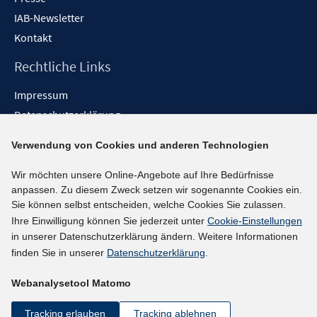
IAB-Newsletter
Kontakt
Rechtliche Links
Impressum
Datenschutzerklärung
Erklärung zur Barrierefreiheit
Verwendung von Cookies und anderen Technologien
Barrieren melden
Wir möchten unsere Online-Angebote auf Ihre Bedürfnisse
Social-Media-Kanäle
anpassen. Zu diesem Zweck setzen wir sogenannte Cookies ein.
Sie können selbst entscheiden, welche Cookies Sie zulassen.
BlueSky
Ihre Einwilligung können Sie jederzeit unter
Cookie-Einstellungen
YouTube
in unserer Datenschutzerklärung ändern. Weitere Informationen
LinkedIn
finden Sie in unserer
Datenschutzerklärung
.
XING
Webanalysetool Matomo
kununu
Netiquette
Tracking erlauben
Tracking ablehnen