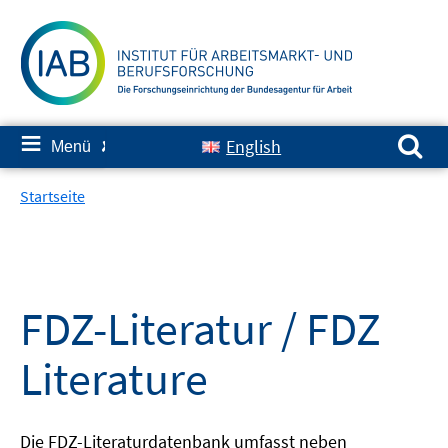
Springe
zum
Inhalt
Suchen nach:
≡
English
Menü
✘
Startseite
FDZ-Literatur / FDZ
Literature
Die FDZ-Literaturdatenbank umfasst neben