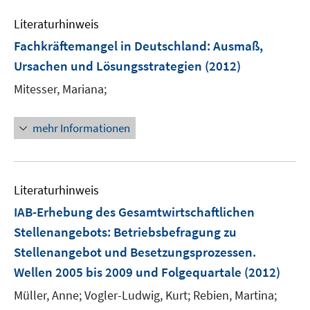
n
e
e
Literaturhinweis
m
n
F
Fachkräftemangel in Deutschland
:
Ausmaß,
e
Ursachen und Lösungsstrategien
(2012)
n
Mitesser, Mariana;
s
t
e
mehr Informationen
r
ö
f
Literaturhinweis
f
n
IAB-Erhebung des Gesamtwirtschaftlichen
e
Stellenangebots
:
Betriebsbefragung zu
n
Stellenangebot und Besetzungsprozessen.
Wellen 2005 bis 2009 und Folgequartale
(2012)
Müller, Anne;
Vogler-Ludwig, Kurt;
Rebien, Martina;