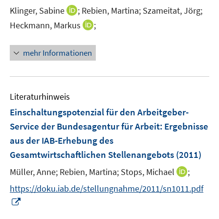
r
e
I
Klinger, Sabine
;
Rebien, Martina;
Szameitat, Jörg;
s
ö
r
n
t
I
Heckmann, Markus
;
f
ö
n
e
n
f
f
e
r
n
n
mehr Informationen
f
u
ö
e
e
n
e
f
u
n
e
m
f
e
n
F
n
m
Literaturhinweis
e
e
F
Einschaltungspotenzial für den Arbeitgeber-
n
n
e
Service der Bundesagentur für Arbeit
:
Ergebnisse
s
n
t
aus der IAB-Erhebung des
s
e
t
Gesamtwirtschaftlichen Stellenangebots
(2011)
r
e
I
Müller, Anne;
Rebien, Martina;
Stops, Michael
;
ö
r
n
f
https://doku.iab.de/stellungnahme/2011/sn1011.pdf
ö
n
f
I
f
e
n
n
f
u