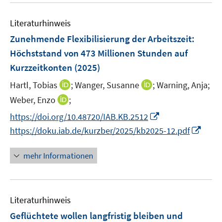
e
F
n
e
n
e
e
Literaturhinweis
m
n
n
F
Zunehmende Flexibilisierung der Arbeitszeit:
s
e
Höchststand von 473 Millionen Stunden auf
t
n
e
Kurzzeitkonten
(2025)
s
r
t
I
I
Hartl, Tobias
;
Wanger, Susanne
;
Warning, Anja;
ö
e
n
n
I
Weber, Enzo
;
f
r
n
n
n
f
I
https://doi.org/10.48720/IAB.KB.2512
ö
e
e
n
n
n
I
https://doku.iab.de/kurzber/2025/kb2025-12.pdf
f
u
u
e
e
n
n
f
e
e
u
n
e
n
n
mehr Informationen
m
m
e
u
e
e
F
F
m
e
u
n
e
e
F
m
e
n
n
e
F
Literaturhinweis
m
s
s
n
e
F
Geflüchtete wollen langfristig bleiben und
t
t
s