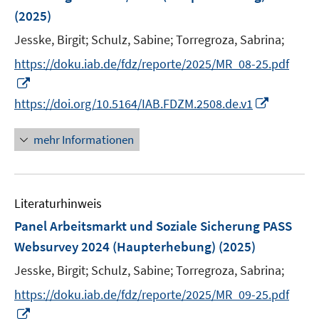
n
r
r
e
e
(2025)
t
t
s
ö
ö
r
r
e
e
t
Jesske, Birgit;
Schulz, Sabine;
Torregroza, Sabrina;
f
f
ö
ö
r
r
e
f
f
f
f
https://doku.iab.de/fdz/reporte/2025/MR_08-25.pdf
ö
ö
r
n
n
f
f
I
f
f
ö
e
e
n
n
n
f
f
I
https://doi.org/10.5164/IAB.FDZM.2508.de.v1
f
n
n
e
e
n
n
n
n
f
n
n
e
e
e
n
mehr Informationen
n
u
n
n
e
e
e
u
n
m
e
F
Literaturhinweis
m
e
F
Panel Arbeitsmarkt und Soziale Sicherung PASS
n
e
Websurvey 2024 (Haupterhebung)
(2025)
s
n
t
Jesske, Birgit;
Schulz, Sabine;
Torregroza, Sabrina;
s
e
t
https://doku.iab.de/fdz/reporte/2025/MR_09-25.pdf
r
e
I