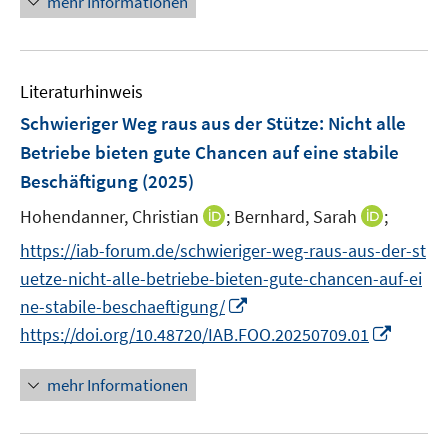
mehr Informationen
f
e
e
f
u
e
n
m
m
f
e
u
e
F
F
n
m
e
n
e
e
e
F
Literaturhinweis
m
n
n
n
e
F
Schwieriger Weg raus aus der Stütze: Nicht alle
s
s
n
e
t
t
Betriebe bieten gute Chancen auf eine stabile
s
n
e
e
Beschäftigung
t
(2025)
s
r
r
e
t
I
I
Hohendanner, Christian
;
Bernhard, Sarah
;
ö
ö
r
e
n
n
f
f
https://iab-forum.de/schwieriger-weg-raus-aus-der-st
ö
r
n
n
f
f
f
uetze-nicht-alle-betriebe-bieten-gute-chancen-auf-ei
ö
e
e
n
n
f
I
ne-stabile-beschaeftigung/
f
u
u
e
e
n
n
I
f
https://doi.org/10.48720/IAB.FOO.20250709.01
e
e
n
n
e
n
n
n
m
m
n
e
n
e
F
F
mehr Informationen
u
e
n
e
e
e
u
n
n
m