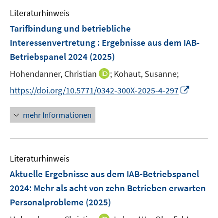
e
s
s
F
Literaturhinweis
m
t
t
e
F
e
e
Tarifbindung und betriebliche
n
e
r
r
Interessenvertretung : Ergebnisse aus dem IAB-
s
n
ö
ö
Betriebspanel 2024
(2025)
t
s
f
f
e
t
I
Hohendanner, Christian
f
;
Kohaut, Susanne;
f
r
e
n
n
n
I
https://doi.org/10.5771/0342-300X-2025-4-297
ö
r
n
e
e
n
f
ö
e
n
n
n
mehr Informationen
f
f
u
e
n
f
e
u
e
n
m
e
n
e
F
Literaturhinweis
m
n
e
F
Aktuelle Ergebnisse aus dem IAB-Betriebspanel
n
e
2024: Mehr als acht von zehn Betrieben erwarten
s
n
Personalprobleme
(2025)
t
s
e
t