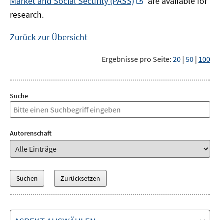
Market and Social Security (PASS)
are available for
Fenster
neuem
research.
öffnen
Fenster
öffnen
Zurück zur Übersicht
Ergebnisse pro Seite:
20
|
50
|
100
Suche
Autorenschaft