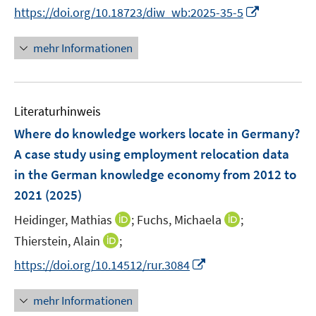
e
n
I
https://doi.org/10.18723/diw_wb:2025-35-5
ö
r
n
n
f
ö
e
n
f
mehr Informationen
f
u
e
n
f
e
u
e
n
m
e
n
e
F
Literaturhinweis
m
n
e
F
Where do knowledge workers locate in Germany?
n
e
A case study using employment relocation data
s
n
in the German knowledge economy from 2012 to
t
s
e
2021
(2025)
t
r
e
I
I
Heidinger, Mathias
;
Fuchs, Michaela
;
ö
r
n
n
I
Thierstein, Alain
;
f
ö
n
n
n
f
I
f
https://doi.org/10.14512/rur.3084
e
e
n
n
n
f
u
u
e
e
n
n
mehr Informationen
e
e
u
n
e
e