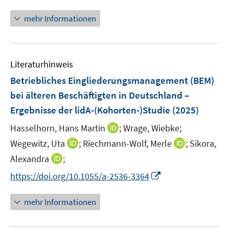
n
n
m
m
n
e
F
F
mehr Informationen
e
n
e
e
u
n
n
e
s
s
Literaturhinweis
m
t
t
F
e
e
Betriebliches Eingliederungsmanagement (BEM)
e
r
r
bei älteren Beschäftigten in Deutschland –
n
ö
ö
Ergebnisse der lidA-(Kohorten-)Studie
(2025)
s
f
f
t
I
Hasselhorn, Hans Martin
f
;
Wrage, Wiebke;
f
e
n
n
n
I
I
Wegewitz, Uta
;
Riechmann-Wolf, Merle
;
Sikora,
r
n
e
e
n
n
I
Alexandra
;
ö
e
n
n
n
n
n
I
f
https://doi.org/10.1055/a-2536-3364
u
e
e
n
n
f
e
u
u
e
n
n
m
mehr Informationen
e
e
u
e
e
F
m
m
e
u
n
e
F
F