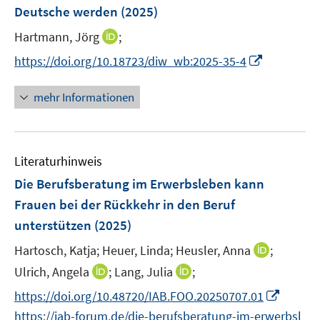
n
e
e
e
Deutsche werden
(2025)
t
s
n
r
r
e
t
I
Hartmann, Jörg
;
s
ö
ö
r
e
n
t
f
f
I
https://doi.org/10.18723/diw_wb:2025-35-4
ö
r
n
e
f
f
n
f
ö
e
r
n
n
n
mehr Informationen
f
f
u
ö
e
e
e
n
f
e
f
n
n
u
e
n
m
f
e
n
e
F
n
Literaturhinweis
m
n
e
e
F
Die Berufsberatung im Erwerbsleben kann
n
n
e
Frauen bei der Rückkehr in den Beruf
s
n
unterstützen
(2025)
t
s
e
t
I
Hartosch, Katja;
Heuer, Linda;
Heusler, Anna
;
r
e
n
I
I
Ulrich, Angela
;
Lang, Julia
;
ö
r
n
n
n
f
I
https://doi.org/10.48720/IAB.FOO.20250707.01
ö
e
n
n
f
n
https://iab-forum.de/die-berufsberatung-im-erwerbsl
f
u