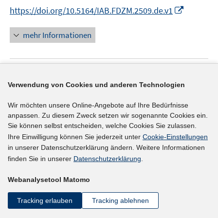
ö
r
n
I
https://doi.org/10.5164/IAB.FDZM.2509.de.v1
f
ö
n
n
f
f
e
n
mehr Informationen
n
f
u
e
e
n
e
u
n
e
m
e
n
F
Literaturhinweis
m
Verwendung von Cookies und anderen Technologien
e
F
Arbeits- und Gesundheitssituation von
n
e
Wir möchten unsere Online-Angebote auf Ihre Bedürfnisse
Erwerbstätigen in der Einfacharbeit
(2025)
s
n
anpassen. Zu diesem Zweck setzen wir sogenannte Cookies ein.
t
I
Kaboth, Arthur
;
Vegner, Vanessa;
Lück, Marcel;
s
Sie können selbst entscheiden, welche Cookies Sie zulassen.
e
n
t
Ihre Einwilligung können Sie jederzeit unter
Cookie-Einstellungen
I
Hünefeld, Lena
;
r
n
e
in unserer Datenschutzerklärung ändern. Weitere Informationen
n
I
https://doi.org/10.21934/baua:bericht20250331
ö
e
finden Sie in unserer
Datenschutzerklärung
.
r
n
n
f
u
ö
e
n
mehr Informationen
Webanalysetool Matomo
f
e
f
u
e
n
m
f
e
u
Tracking erlauben
Tracking ablehnen
e
F
n
m
e
n