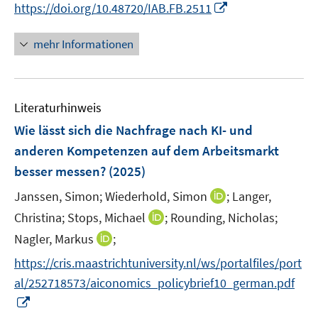
e
e
n
I
https://doi.org/10.48720/IAB.FB.2511
f
ö
n
n
n
n
f
f
e
n
mehr Informationen
n
f
u
e
e
n
e
u
n
e
m
e
n
F
Literaturhinweis
m
e
F
Wie lässt sich die Nachfrage nach KI- und
n
e
anderen Kompetenzen auf dem Arbeitsmarkt
s
n
besser messen?
(2025)
t
s
e
t
I
Janssen, Simon;
Wiederhold, Simon
;
Langer,
r
e
n
I
Christina;
Stops, Michael
;
Rounding, Nicholas;
ö
r
n
n
I
Nagler, Markus
;
f
ö
e
n
n
f
f
https://cris.maastrichtuniversity.nl/ws/portalfiles/port
u
e
n
n
f
e
al/252718573/aiconomics_policybrief10_german.pdf
u
e
e
n
m
I
e
u
n
e
F
n