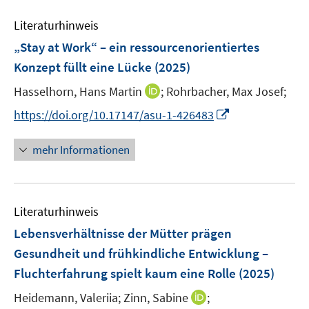
m
e
n
e
e
F
Literaturhinweis
m
s
n
n
e
F
t
„Stay at Work“ – ein ressourcenorientiertes
s
s
n
e
e
t
t
Konzept füllt eine Lücke
(2025)
s
n
r
e
e
t
I
Hasselhorn, Hans Martin
;
Rohrbacher, Max Josef;
s
ö
r
r
e
n
t
f
I
https://doi.org/10.17147/asu-1-426483
ö
ö
r
n
e
f
n
f
f
ö
e
r
n
n
f
f
mehr Informationen
f
u
ö
e
e
n
n
f
e
f
n
u
e
e
n
m
f
e
n
n
e
F
n
Literaturhinweis
m
n
e
e
F
Lebensverhältnisse der Mütter prägen
n
n
e
Gesundheit und frühkindliche Entwicklung –
s
n
Fluchterfahrung spielt kaum eine Rolle
t
(2025)
s
e
t
I
Heidemann, Valeriia;
Zinn, Sabine
;
r