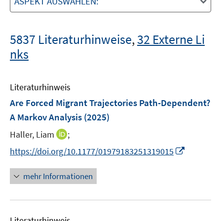
ASPEKT AUSWÄHLEN:
5837 Literaturhinweise
,
32 Externe Li
nks
Literaturhinweis
Are Forced Migrant Trajectories Path-Dependent?
A Markov Analysis
(2025)
I
Haller, Liam
;
n
I
https://doi.org/10.1177/01979183251319015
n
n
e
n
mehr Informationen
u
e
e
u
m
e
F
Literaturhinweis
m