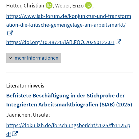
r
n
e
f
f
f
I
I
Hutter, Christian
;
Weber, Enzo
;
s
f
ö
e
r
n
n
n
n
n
t
f
f
https://www.iab-forum.de/konjunktur-und-transform
n
ö
e
e
e
n
n
e
n
f
ation-die-kritische-gemengelage-am-arbeitsmarkt/
f
n
n
n
e
e
r
e
n
I
f
u
u
ö
n
e
n
n
I
https://doi.org/10.48720/IAB.FOO.20250123.01
e
e
f
n
n
e
n
m
m
f
e
n
n
F
F
n
mehr Informationen
u
e
e
e
e
e
u
n
n
n
m
e
s
s
F
Literaturhinweis
m
t
t
e
F
e
e
Befristete Beschäftigung in der Stichprobe der
n
e
r
r
Integrierten Arbeitsmarktbiografien (SIAB)
(2025)
s
n
ö
ö
t
Jaenichen, Ursula;
s
f
f
e
t
f
f
https://doku.iab.de/forschungsbericht/2025/fb1125.p
r
e
n
n
I
df
ö
r