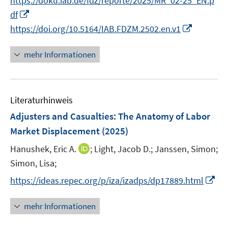
https://doku.iab.de/fdz/reporte/2025/MR_02-25_EN.p
f
ö
e
I
f
df
f
r
n
n
I
https://doi.org/10.5164/IAB.FDZM.2502.en.v1
f
ö
n
e
n
n
f
e
n
n
e
mehr Informationen
f
u
e
n
n
e
u
e
m
e
n
F
Literaturhinweis
m
e
F
Adjusters and Casualties: The Anatomy of Labor
n
e
Market Displacement
(2025)
s
n
t
I
Hanushek, Eric A.
;
Light, Jacob D.;
Janssen, Simon;
s
e
n
t
Simon, Lisa;
r
n
e
I
https://ideas.repec.org/p/iza/izadps/dp17889.html
ö
e
r
n
f
u
ö
n
mehr Informationen
f
e
f
e
n
m
f
u