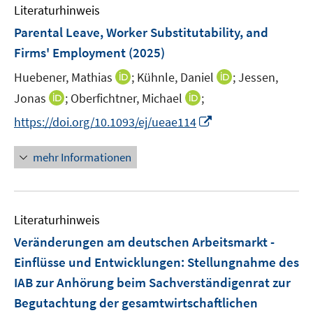
n
F
n
Literaturhinweis
m
e
e
F
Parental Leave, Worker Substitutability, and
n
n
e
Firms' Employment
(2025)
s
n
t
I
I
Huebener, Mathias
;
Kühnle, Daniel
;
Jessen,
s
e
n
n
t
I
I
Jonas
;
Oberfichtner, Michael
;
r
n
n
e
n
n
I
https://doi.org/10.1093/ej/ueae114
ö
e
e
r
n
n
n
f
u
u
ö
e
e
n
f
mehr Informationen
e
e
f
u
u
e
n
m
m
f
e
e
u
e
F
F
n
m
m
e
n
e
e
e
F
F
Literaturhinweis
m
n
n
n
e
e
F
Veränderungen am deutschen Arbeitsmarkt -
s
s
n
n
e
t
t
Einflüsse und Entwicklungen
:
Stellungnahme des
s
s
n
e
e
IAB zur Anhörung beim Sachverständigenrat zur
t
t
s
r
r
e
e
Begutachtung der gesamtwirtschaftlichen
t
ö
ö