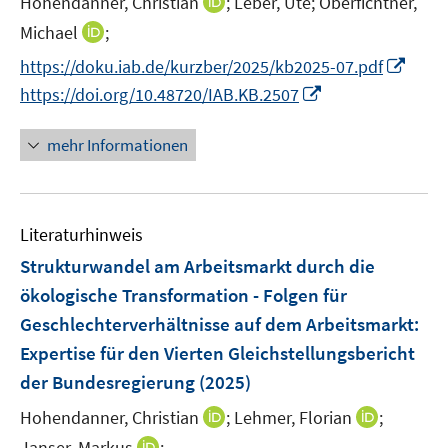
I
Hohendanner, Christian
;
Leber, Ute;
Oberfichtner,
r
e
n
I
Michael
;
ö
r
n
n
f
I
https://doku.iab.de/kurzber/2025/kb2025-07.pdf
ö
e
n
f
n
I
https://doi.org/10.48720/IAB.KB.2507
f
u
e
n
n
n
f
e
u
e
e
n
n
mehr Informationen
m
e
n
u
e
e
F
m
e
u
n
e
F
m
e
n
e
F
Literaturhinweis
m
s
n
e
F
Strukturwandel am Arbeitsmarkt durch die
t
s
n
e
e
ökologische Transformation - Folgen für
t
s
n
r
e
Geschlechterverhältnisse auf dem Arbeitsmarkt
:
t
s
ö
r
e
Expertise für den Vierten Gleichstellungsbericht
t
f
ö
r
e
der Bundesregierung
(2025)
f
f
ö
r
n
f
I
I
Hohendanner, Christian
;
Lehmer, Florian
;
f
ö
e
n
n
n
I
Janser, Markus
;
f