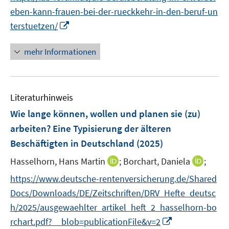
e
e
n
n
f
e
eben-kann-frauen-bei-der-rueckkehr-in-den-beruf-un
u
u
e
e
n
m
I
terstuetzen/
e
e
n
u
e
F
n
m
m
e
n
e
n
F
F
mehr Informationen
m
n
e
e
e
F
s
u
n
n
e
t
e
s
s
n
e
Literaturhinweis
m
t
t
s
r
F
e
e
Wie lange können, wollen und planen sie (zu)
t
ö
e
r
r
arbeiten? Eine Typisierung der älteren
e
f
n
ö
ö
r
Beschäftigten in Deutschland
(2025)
f
s
f
f
ö
n
t
I
I
Hasselhorn, Hans Martin
f
;
Borchart, Daniela
f
;
f
e
e
n
n
n
n
f
https://www.deutsche-rentenversicherung.de/Shared
n
r
n
n
e
e
n
Docs/Downloads/DE/Zeitschriften/DRV_Hefte_deutsc
ö
e
e
n
n
e
h/2025/ausgewaehlter_artikel_heft_2_hasselhorn-bo
f
u
u
n
I
f
rchart.pdf?__blob=publicationFile&v=2
e
e