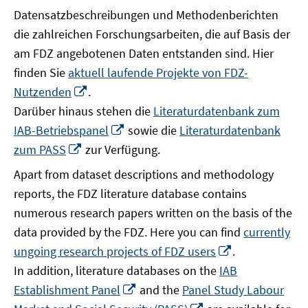
Datensatzbeschreibungen und Methodenberichten
die zahlreichen Forschungsarbeiten, die auf Basis der
am FDZ angebotenen Daten entstanden sind. Hier
finden Sie
aktuell laufende Projekte von FDZ-
In
Nutzenden
.
neuem
Darüber hinaus stehen die
Literaturdatenbank zum
Fenster
In
IAB-Betriebspanel
sowie die
Literaturdatenbank
öffnen
neuem
In
zum PASS
zur Verfügung.
Fenster
neuem
Apart from dataset descriptions and methodology
öffnen
Fenster
reports, the FDZ literature database contains
öffnen
numerous research papers written on the basis of the
data provided by the FDZ. Here you can find
currently
In
ungoing research projects of FDZ users
.
neuem
In addition, literature databases on the
IAB
Fenster
In
Establishment Panel
and the
Panel Study Labour
öffnen
neuem
In