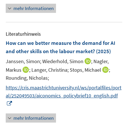
m
e
n
e
n
F
mehr Informationen
m
n
e
e
F
s
u
n
e
t
e
s
n
e
Literaturhinweis
m
t
s
r
F
e
How can we better measure the demand for AI
t
ö
e
r
e
and other skills on the labour market?
(2025)
f
n
ö
r
f
I
Janssen, Simon;
Wiederhold, Simon
;
Nagler,
s
f
ö
n
n
t
f
I
I
Markus
;
Langer, Christina;
Stops, Michael
;
f
e
n
e
n
n
n
f
Rounding, Nicholas;
n
e
r
e
n
n
n
https://cris.maastrichtuniversity.nl/ws/portalfiles/port
u
ö
n
e
e
e
e
al/252049503/aiconomics_policybrief10_english.pdf
f
u
u
n
m
f
I
e
e
F
n
n
m
m
e
e
n
F
F
mehr Informationen
n
n
e
e
e