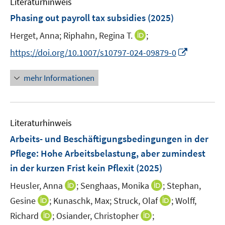
e
e
Literaturhinweis
m
t
t
s
r
r
F
e
e
Phasing out payroll tax subsidies
(2025)
t
ö
ö
e
r
r
e
I
Herget, Anna;
Riphahn, Regina T.
;
f
f
n
ö
ö
r
n
f
f
s
I
https://doi.org/10.1007/s10797-024-09879-0
f
f
ö
n
n
n
t
n
f
f
f
e
e
e
e
n
n
n
mehr Informationen
f
u
n
n
r
e
e
e
n
e
ö
u
n
n
e
m
f
e
n
F
Literaturhinweis
f
m
e
n
F
Arbeits- und Beschäftigungsbedingungen in der
n
e
e
Pflege: Hohe Arbeitsbelastung, aber zumindest
s
n
n
in der kurzen Frist kein Pflexit
(2025)
t
s
e
t
I
I
Heusler, Anna
;
Senghaas, Monika
;
Stephan,
r
e
n
n
I
I
Gesine
;
Kunaschk, Max;
Struck, Olaf
;
Wolff,
ö
r
n
n
n
n
I
I
Richard
;
Osiander, Christopher
f
;
ö
e
e
n
n