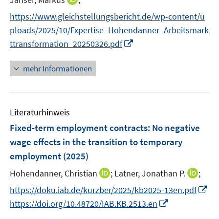
f
n
e
n
n
n
n
f
https://www.gleichstellungsbericht.de/wp-content/u
n
e
e
n
e
n
ploads/2025/10/Expertise_Hohendanner_Arbeitsmark
u
u
e
n
e
I
e
e
ttransformation_20250326.pdf
u
n
n
m
m
e
n
F
F
mehr Informationen
m
e
e
e
F
u
n
n
e
e
s
s
n
Literaturhinweis
m
t
t
s
F
e
e
Fixed-term employment contracts: No negative
t
e
r
r
e
wage effects in the transition to temporary
n
ö
ö
r
employment
(2025)
s
f
f
ö
t
f
f
I
I
Hohendanner, Christian
;
Latner, Jonathan P.
;
f
e
n
n
n
n
f
I
https://doku.iab.de/kurzber/2025/kb2025-13en.pdf
r
e
e
n
n
n
n
I
https://doi.org/10.48720/IAB.KB.2513.en
ö
n
n
e
e
e
n
n
f