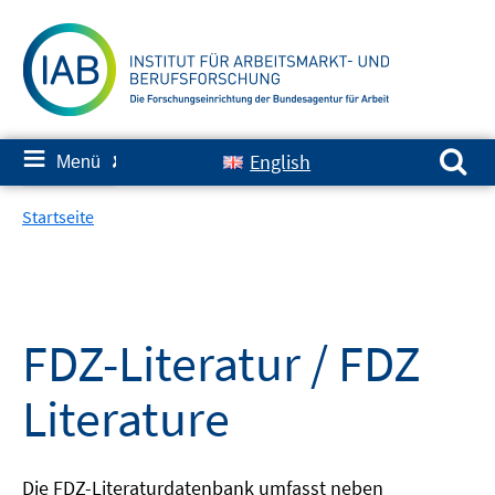
Springe
zum
Inhalt
Suchen nach:
≡
English
Menü
✘
Startseite
FDZ-Literatur / FDZ
Literature
Die FDZ-Literaturdatenbank umfasst neben