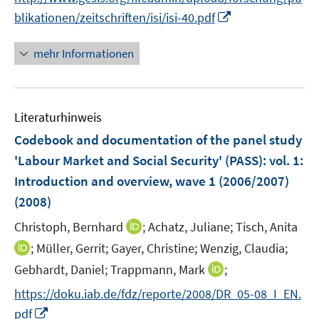
n
e
n
f
I
blikationen/zeitschriften/isi/isi-40.pdf
e
r
e
n
n
u
ö
n
e
n
mehr Informationen
e
f
n
e
m
f
u
F
n
e
e
e
Literaturhinweis
m
n
n
F
Codebook and documentation of the panel study
s
e
'Labour Market and Social Security' (PASS)
:
vol. 1:
t
n
e
Introduction and overview, wave 1 (2006/2007)
s
r
(2008)
t
ö
e
I
Christoph, Bernhard
;
Achatz, Juliane;
Tisch, Anita
f
r
n
f
I
;
Müller, Gerrit;
Gayer, Christine;
Wenzig, Claudia;
ö
n
n
n
I
Gebhardt, Daniel;
Trappmann, Mark
;
f
e
e
n
n
f
https://doku.iab.de/fdz/reporte/2008/DR_05-08_I_EN.
u
n
e
n
n
I
e
pdf
u