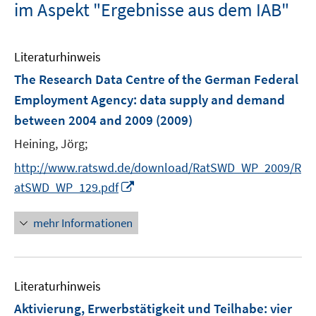
im Aspekt "Ergebnisse aus dem IAB"
Literaturhinweis
The Research Data Centre of the German Federal
Employment Agency: data supply and demand
between 2004 and 2009
(2009)
Heining, Jörg;
http://www.ratswd.de/download/RatSWD_WP_2009/R
I
atSWD_WP_129.pdf
n
n
mehr Informationen
e
u
e
Literaturhinweis
m
F
Aktivierung, Erwerbstätigkeit und Teilhabe
:
vier