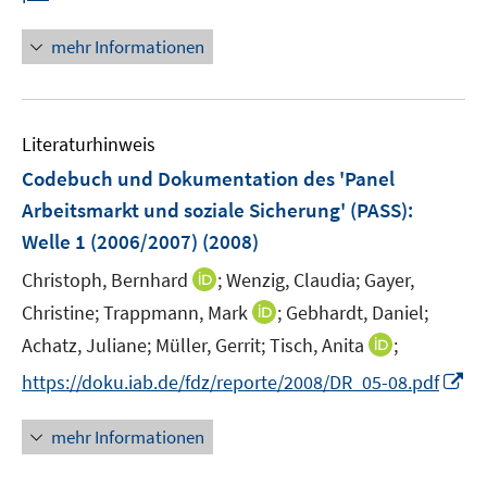
e
e
n
m
e
u
n
n
F
m
mehr Informationen
e
e
e
F
m
u
n
e
F
e
s
n
e
Literaturhinweis
m
t
s
n
F
e
Codebuch und Dokumentation des 'Panel
t
s
e
r
e
Arbeitsmarkt und soziale Sicherung' (PASS)
:
t
n
ö
r
e
Welle 1 (2006/2007)
(2008)
s
f
ö
r
t
f
I
Christoph, Bernhard
;
Wenzig, Claudia;
Gayer,
f
ö
e
n
n
f
I
Christine;
Trappmann, Mark
;
Gebhardt, Daniel;
f
r
e
n
n
n
f
I
Achatz, Juliane;
Müller, Gerrit;
Tisch, Anita
;
ö
n
e
e
n
n
n
I
f
https://doku.iab.de/fdz/reporte/2008/DR_05-08.pdf
u
n
e
e
n
n
f
e
u
n
e
n
n
m
mehr Informationen
e
u
e
e
F
m
e
u
n