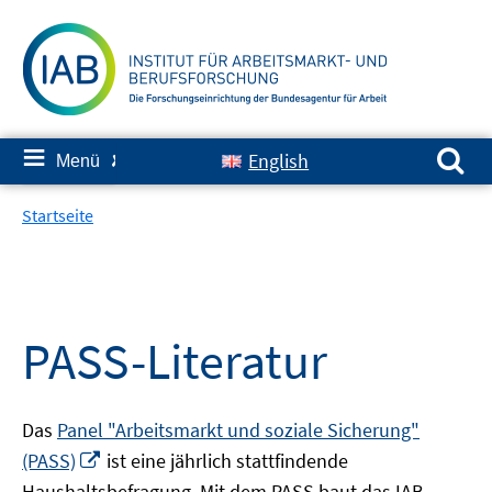
Springe
zum
Inhalt
Suchen nach:
≡
English
Menü
✘
Startseite
PASS-Literatur
Das
Panel "Arbeitsmarkt und soziale Sicherung"
In
(PASS)
ist eine jährlich stattfindende
neuem
Haushaltsbefragung. Mit dem PASS baut das IAB