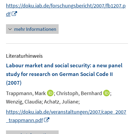
n
n
t
f
f
f
https://doku.iab.de/forschungsbericht/2007/fb1207.p
e
n
e
n
f
f
I
df
n
e
r
e
n
n
n
u
ö
n
e
e
n
mehr Informationen
e
f
n
n
e
m
f
u
F
n
e
e
e
Literaturhinweis
m
n
n
F
Labour market and social security
:
a new panel
s
e
study for research on German Social Code II
t
n
e
(2007)
s
r
t
I
I
Trappmann, Mark
;
Christoph, Bernhard
;
ö
e
n
n
Wenzig, Claudia;
Achatz, Juliane;
f
r
n
n
f
https://doku.iab.de/veranstaltungen/2007/cape_2007
ö
e
e
n
I
_trappmann.pdf
f
u
u
e
n
f
e
e
n
n