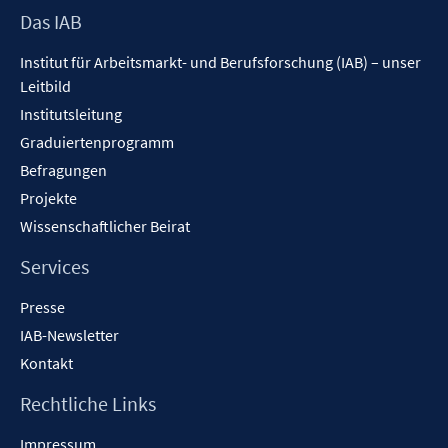
Footer
Das IAB
Inhalt
Institut für Arbeitsmarkt- und Berufsforschung (IAB) – unser
Leitbild
Institutsleitung
Graduiertenprogramm
Befragungen
Projekte
Wissenschaftlicher Beirat
Services
Presse
IAB-Newsletter
Kontakt
Rechtliche Links
Impressum