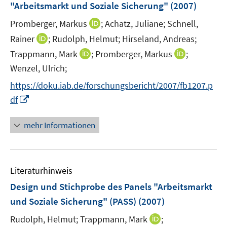
e
"Arbeitsmarkt und Soziale Sicherung"
(2007)
s
r
t
I
Promberger, Markus
;
Achatz, Juliane;
Schnell,
ö
e
n
I
Rainer
;
Rudolph, Helmut;
Hirseland, Andreas;
f
r
n
n
f
I
I
Trappmann, Mark
;
Promberger, Markus
;
ö
e
n
n
n
n
Wenzel, Ulrich;
f
u
e
e
n
n
f
e
https://doku.iab.de/forschungsbericht/2007/fb1207.p
u
n
e
e
n
m
I
e
df
u
u
e
F
n
m
e
e
n
e
n
F
mehr Informationen
m
m
n
e
e
F
F
s
u
n
e
e
t
e
s
n
n
e
Literaturhinweis
m
t
s
s
r
F
e
Design und Stichprobe des Panels "Arbeitsmarkt
t
t
ö
e
r
e
e
und Soziale Sicherung" (PASS)
(2007)
f
n
ö
r
r
f
I
Rudolph, Helmut;
Trappmann, Mark
;
s
f
ö
ö