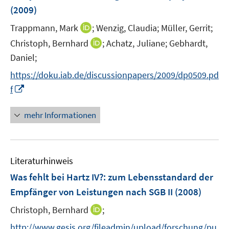
n
e
e
(2009)
s
r
r
t
I
Trappmann, Mark
;
Wenzig, Claudia;
Müller, Gerrit;
ö
ö
e
n
I
Christoph, Bernhard
;
Achatz, Juliane;
Gebhardt,
f
f
r
n
n
f
f
Daniel;
ö
e
n
n
n
https://doku.iab.de/discussionpapers/2009/dp0509.pd
f
u
e
e
e
f
I
e
f
u
n
n
n
n
m
e
e
n
F
mehr Informationen
m
n
e
e
F
u
n
e
e
s
n
Literaturhinweis
m
t
s
F
e
Was fehlt bei Hartz IV?
:
zum Lebensstandard der
t
e
r
e
Empfänger von Leistungen nach SGB II
(2008)
n
ö
r
I
Christoph, Bernhard
;
s
f
ö
n
t
f
f
http://www.gesis.org/fileadmin/upload/forschung/pu