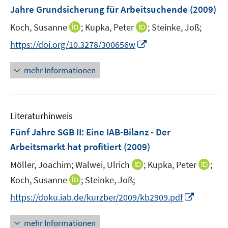
e
Jahre Grundsicherung für Arbeitsuchende
(2009)
n
I
I
Koch, Susanne
;
Kupka, Peter
;
Steinke, Joß;
s
n
n
t
I
https://doi.org/10.3278/300656w
n
n
e
n
e
e
r
n
mehr Informationen
u
u
ö
e
e
e
f
u
m
m
f
e
F
F
n
Literaturhinweis
m
e
e
e
F
Fünf Jahre SGB II: Eine IAB-Bilanz - Der
n
n
n
e
Arbeitsmarkt hat profitiert
(2009)
s
s
n
t
t
I
I
Möller, Joachim;
Walwei, Ulrich
;
Kupka, Peter
;
s
e
e
n
n
t
I
Koch, Susanne
;
Steinke, Joß;
r
r
n
n
e
n
I
https://doku.iab.de/kurzber/2009/kb2909.pdf
ö
ö
e
e
r
n
n
f
f
u
u
ö
e
n
f
f
mehr Informationen
e
e
f