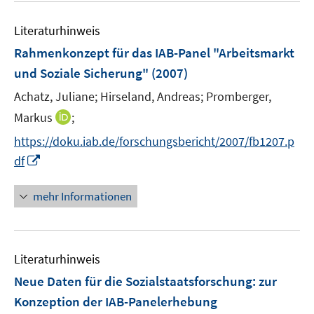
e
F
m
e
n
e
F
Literaturhinweis
m
s
n
e
F
t
Rahmenkonzept für das IAB-Panel "Arbeitsmarkt
s
n
e
e
t
und Soziale Sicherung"
(2007)
s
n
r
e
t
Achatz, Juliane;
Hirseland, Andreas;
Promberger,
s
ö
r
e
t
I
Markus
;
f
ö
r
e
n
f
f
https://doku.iab.de/forschungsbericht/2007/fb1207.p
ö
r
n
n
f
I
f
df
ö
e
e
n
n
f
f
u
n
e
n
n
mehr Informationen
f
e
n
e
e
n
m
u
n
e
F
e
n
e
Literaturhinweis
m
n
F
Neue Daten für die Sozialstaatsforschung
:
zur
s
e
Konzeption der IAB-Panelerhebung
t
n