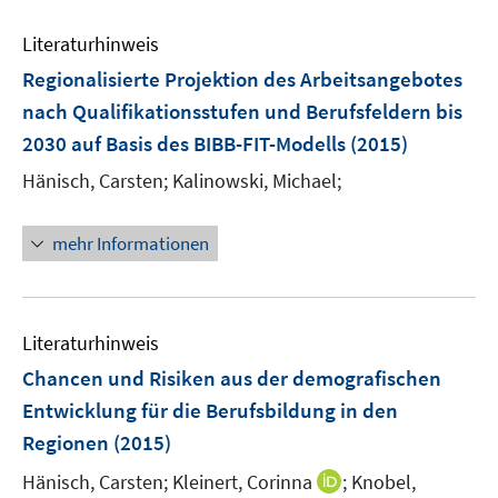
e
e
e
n
n
Literaturhinweis
m
s
F
Regionalisierte Projektion des Arbeitsangebotes
t
e
e
nach Qualifikationsstufen und Berufsfeldern bis
n
r
2030 auf Basis des BIBB-FIT-Modells
(2015)
s
ö
t
Hänisch, Carsten;
Kalinowski, Michael;
f
e
f
r
n
mehr Informationen
ö
e
f
n
f
n
Literaturhinweis
e
Chancen und Risiken aus der demografischen
n
Entwicklung für die Berufsbildung in den
Regionen
(2015)
I
Hänisch, Carsten;
Kleinert, Corinna
;
Knobel,