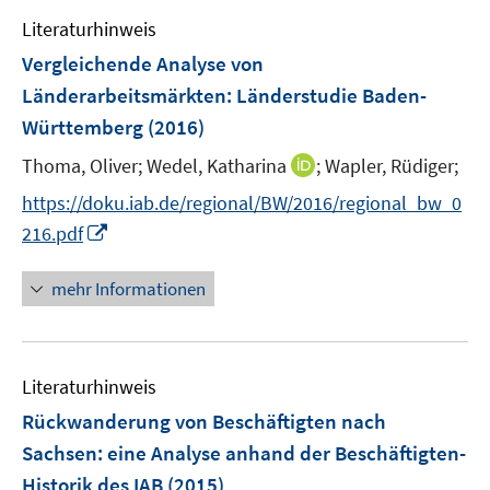
e
n
e
Literaturhinweis
m
n
F
Vergleichende Analyse von
s
e
Länderarbeitsmärkten
:
Länderstudie Baden-
t
n
e
Württemberg
(2016)
s
r
t
I
Thoma, Oliver;
Wedel, Katharina
;
Wapler, Rüdiger;
ö
e
n
f
https://doku.iab.de/regional/BW/2016/regional_bw_0
r
n
f
I
216.pdf
ö
e
n
n
f
u
e
n
mehr Informationen
f
e
n
e
n
m
u
e
F
e
n
e
Literaturhinweis
m
n
F
Rückwanderung von Beschäftigten nach
s
e
Sachsen
:
eine Analyse anhand der Beschäftigten-
t
n
e
Historik des IAB
(2015)