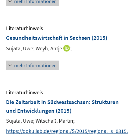
mehr Informationen
f
e
r
f
u
ö
n
e
f
e
m
f
Literaturhinweis
n
F
n
Gesundheitswirtschaft in Sachsen
(2015)
e
e
I
Sujata, Uwe;
Weyh, Antje
;
n
n
n
s
n
t
mehr Informationen
e
e
u
r
e
ö
m
Literaturhinweis
f
F
f
Die Zeitarbeit in Südwestsachsen
:
Strukturen
e
n
und Entwicklungen
(2015)
n
e
s
Sujata, Uwe;
Witschaß, Martin;
n
t
https://doku.iab.de/regional/S/2015/regional_s_0315.
e