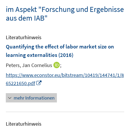
im Aspekt "Forschung und Ergebnisse
aus dem IAB"
Literaturhinweis
Quantifying the effect of labor market size on
learning externalities
(2016)
I
Peters, Jan Cornelius
;
n
https://www.econstor.eu/bitstream/10419/144741/1/8
n
I
65221650.pdf
e
n
u
n
mehr Informationen
e
e
m
u
F
e
e
Literaturhinweis
m
n