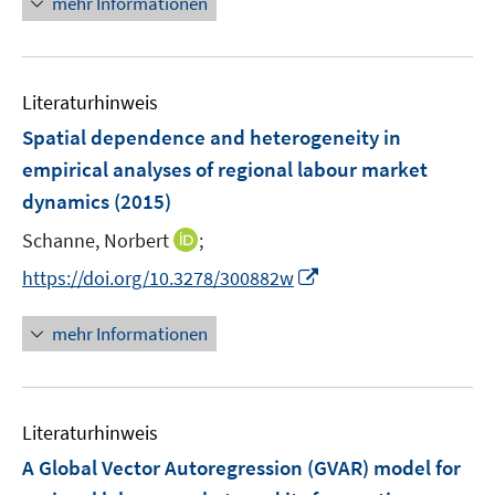
mehr Informationen
e
e
m
u
F
e
e
Literaturhinweis
m
n
F
Spatial dependence and heterogeneity in
s
e
empirical analyses of regional labour market
t
n
e
dynamics
(2015)
s
r
t
I
Schanne, Norbert
;
ö
e
n
I
f
https://doi.org/10.3278/300882w
r
n
n
f
ö
e
n
n
mehr Informationen
f
u
e
e
f
e
u
n
n
m
e
e
F
Literaturhinweis
m
n
e
F
A Global Vector Autoregression (GVAR) model for
n
e