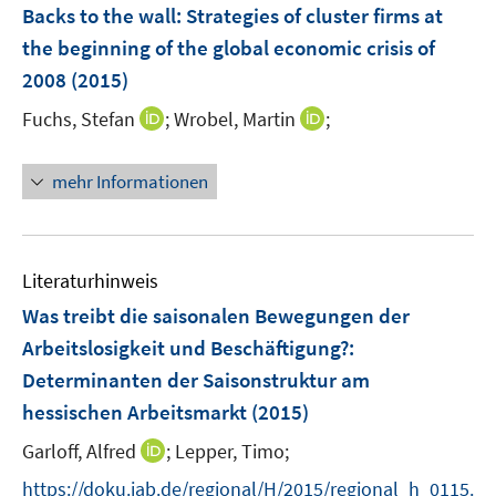
e
F
F
Backs to the wall: Strategies of cluster firms at
n
e
e
the beginning of the global economic crisis of
n
n
2008
(2015)
s
s
t
t
I
I
Fuchs, Stefan
;
Wrobel, Martin
;
e
e
n
n
r
r
n
n
mehr Informationen
ö
ö
e
e
f
f
u
u
f
f
e
e
n
n
m
m
Literaturhinweis
e
e
F
F
Was treibt die saisonalen Bewegungen der
n
n
e
e
Arbeitslosigkeit und Beschäftigung?
:
n
n
Determinanten der Saisonstruktur am
s
s
t
t
hessischen Arbeitsmarkt
(2015)
e
e
I
Garloff, Alfred
;
Lepper, Timo;
r
r
n
https://doku.iab.de/regional/H/2015/regional_h_0115.
ö
ö