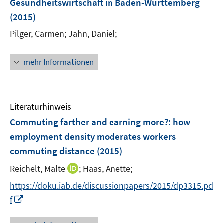
Gesundheitswirtschaft in Baden-Württemberg
s
s
e
(2015)
t
t
n
e
e
Pilger, Carmen;
Jahn, Daniel;
s
r
r
t
ö
ö
e
mehr Informationen
f
f
r
f
f
ö
n
n
f
e
e
Literaturhinweis
f
n
n
n
Commuting farther and earning more?
:
how
e
employment density moderates workers
n
commuting distance
(2015)
I
Reichelt, Malte
;
Haas, Anette;
n
https://doku.iab.de/discussionpapers/2015/dp3315.pd
n
I
f
e
n
u
n