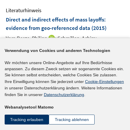
m
m
n
e
F
F
Literaturhinweis
n
e
e
Direct and indirect effects of mass layoffs
:
s
n
n
t
evidence from geo-referenced data
(2015)
s
s
e
t
t
I
Vom Berge, Philipp
;
Schmillen, Achim;
r
e
e
n
https://doku.iab.de/discussionpapers/2015/dp1115.pd
ö
r
r
Verwendung von Cookies und anderen Technologien
n
I
f
f
ö
ö
e
n
f
Wir möchten unsere Online-Angebote auf Ihre Bedürfnisse
f
f
u
n
n
anpassen. Zu diesem Zweck setzen wir sogenannte Cookies ein.
mehr Informationen
f
f
e
Sie können selbst entscheiden, welche Cookies Sie zulassen.
e
e
n
n
m
Ihre Einwilligung können Sie jederzeit unter
Cookie-Einstellungen
u
n
e
e
F
in unserer Datenschutzerklärung ändern. Weitere Informationen
e
n
n
e
finden Sie in unserer
Datenschutzerklärung
.
Literaturhinweis
m
n
F
Beschäftigungschancen von Arbeitslosen und
s
Webanalysetool Matomo
e
Langzeitarbeitslosen in Bayern
:
eine Analyse der
t
n
Tracking erlauben
Tracking ablehnen
e
Abgänge aus Arbeitslosigkeit und
s
r