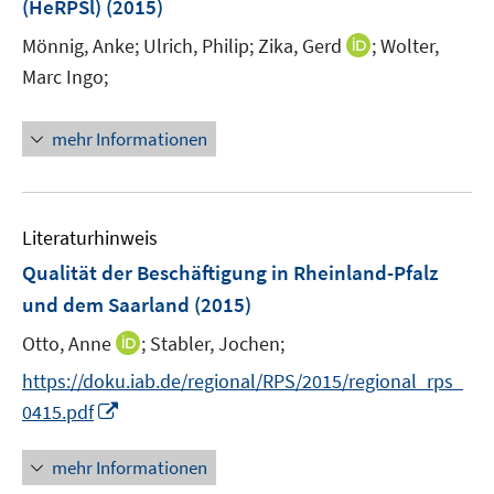
e
(HeRPSl)
(2015)
s
r
t
I
Mönnig, Anke;
Ulrich, Philip;
Zika, Gerd
;
Wolter,
ö
e
n
Marc Ingo;
f
r
n
f
ö
e
n
mehr Informationen
f
u
e
f
e
n
n
m
e
F
Literaturhinweis
n
e
Qualität der Beschäftigung in Rheinland-Pfalz
n
und dem Saarland
(2015)
s
t
I
Otto, Anne
;
Stabler, Jochen;
e
n
https://doku.iab.de/regional/RPS/2015/regional_rps_
r
n
I
0415.pdf
ö
e
n
f
u
n
mehr Informationen
f
e
e