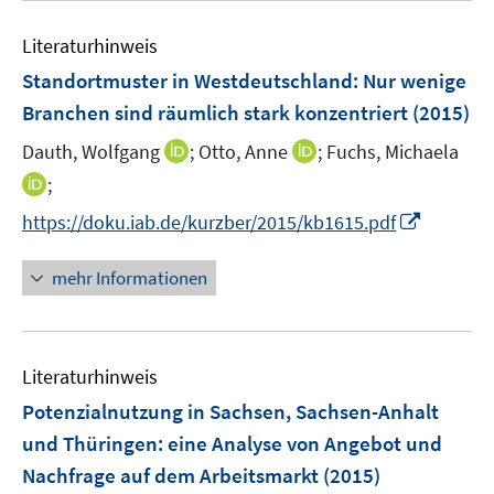
e
e
F
e
n
n
e
Literaturhinweis
m
s
s
n
F
Standortmuster in Westdeutschland: Nur wenige
t
t
s
e
e
e
Branchen sind räumlich stark konzentriert
(2015)
t
n
r
r
e
I
I
Dauth, Wolfgang
;
Otto, Anne
;
Fuchs, Michaela
s
ö
ö
r
n
n
t
I
;
f
f
ö
n
n
e
n
f
f
f
I
https://doku.iab.de/kurzber/2015/kb1615.pdf
e
e
r
n
n
n
f
n
u
u
ö
e
e
e
n
n
mehr Informationen
e
e
f
u
n
n
e
e
m
m
f
e
n
u
F
F
n
m
e
e
e
e
F
Literaturhinweis
m
n
n
n
e
F
Potenzialnutzung in Sachsen, Sachsen-Anhalt
s
s
n
e
t
t
und Thüringen
:
eine Analyse von Angebot und
s
n
e
e
Nachfrage auf dem Arbeitsmarkt
t
(2015)
s