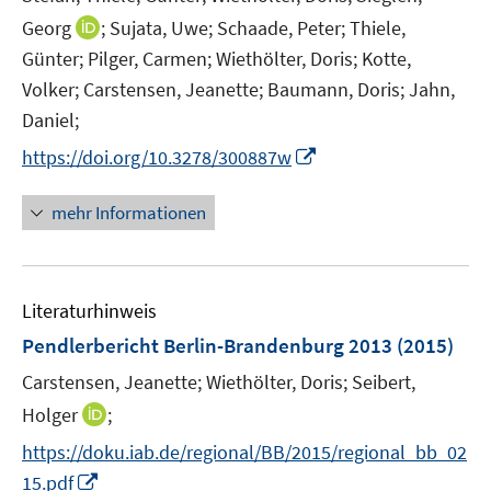
n
I
Georg
;
Sujata, Uwe;
Schaade, Peter;
Thiele,
e
n
Günter;
Pilger, Carmen;
Wiethölter, Doris;
Kotte,
u
n
Volker;
Carstensen, Jeanette;
Baumann, Doris;
Jahn,
e
e
Daniel;
m
u
F
I
https://doi.org/10.3278/300887w
e
e
n
m
n
n
F
mehr Informationen
s
e
e
t
u
n
e
e
s
r
Literaturhinweis
m
t
ö
F
e
Pendlerbericht Berlin-Brandenburg 2013
(2015)
f
e
r
Carstensen, Jeanette;
Wiethölter, Doris;
Seibert,
f
n
ö
n
I
Holger
;
s
f
e
n
t
f
https://doku.iab.de/regional/BB/2015/regional_bb_02
n
n
e
n
I
15.pdf