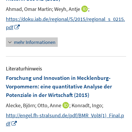
s
r
t
I
Ahmad, Omar Martin;
Weyh, Antje
;
ö
e
n
f
https://doku.iab.de/regional/S/2015/regional_s_0215.
r
n
f
I
pdf
ö
e
n
n
f
u
e
n
mehr Informationen
f
e
n
e
n
m
u
e
F
e
n
e
Literaturhinweis
m
n
F
Forschung und Innovation in Mecklenburg-
s
e
Vorpommern
:
eine quantitative Analyse der
t
n
e
Potenziale in der Wirtschaft
(2015)
s
r
t
I
Alecke, Björn;
Otto, Anne
;
Konradt, Ingo;
ö
e
n
f
http://engel.fh-stralsund.de/pdf/BMR_Vol8(1)_Final.p
r
n
f
I
df
ö
e
n
n