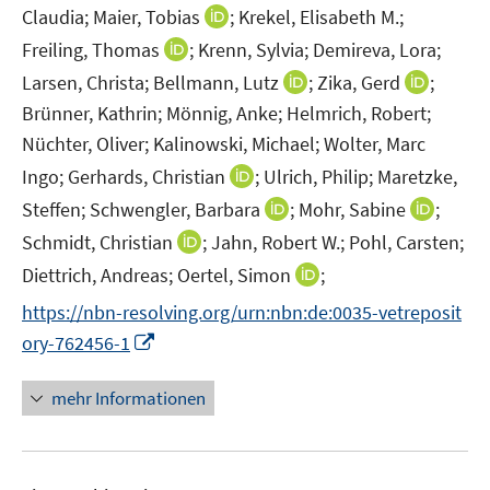
n
I
Claudia;
Maier, Tobias
;
Krekel, Elisabeth M.;
n
n
I
Freiling, Thomas
;
Krenn, Sylvia;
Demireva, Lora;
e
n
n
I
I
Larsen, Christa;
Bellmann, Lutz
;
Zika, Gerd
;
u
e
n
n
n
Brünner, Kathrin;
Mönnig, Anke;
Helmrich, Robert;
e
u
e
n
n
m
Nüchter, Oliver;
Kalinowski, Michael;
Wolter, Marc
e
u
e
e
F
m
I
Ingo;
Gerhards, Christian
;
Ulrich, Philip;
Maretzke,
e
u
u
e
F
n
m
I
I
Steffen;
Schwengler, Barbara
;
Mohr, Sabine
;
e
e
n
e
n
F
n
n
m
m
I
Schmidt, Christian
;
Jahn, Robert W.;
Pohl, Carsten;
s
n
e
e
n
n
F
F
n
t
I
Diettrich, Andreas;
Oertel, Simon
;
s
u
n
e
e
e
e
n
e
n
t
e
s
https://nbn-resolving.org/urn:nbn:de:0035-vetreposit
u
u
n
n
e
r
n
e
m
t
I
e
e
ory-762456-1
s
s
u
ö
e
r
F
e
n
m
m
t
t
e
f
u
ö
e
r
n
F
F
e
e
mehr Informationen
m
f
e
f
n
ö
e
e
e
r
r
F
n
m
f
s
f
u
n
n
ö
ö
e
e
F
n
t
f
e
s
s
f
f
n
n
e
e