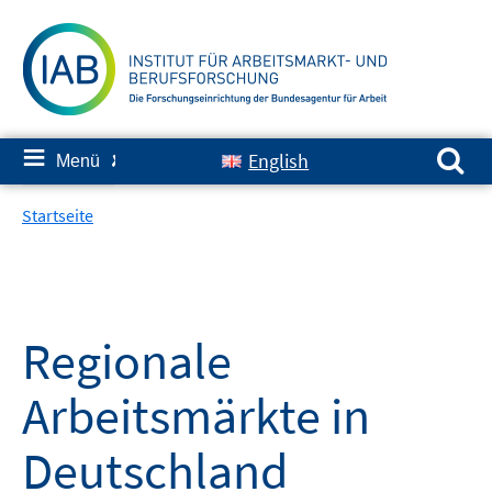
Springe
zum
Inhalt
Suchen nach:
≡
English
Menü
✘
Startseite
Regionale
Arbeitsmärkte in
Deutschland