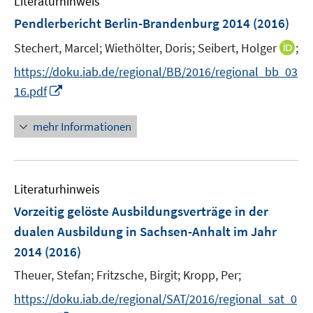
Literaturhinweis
m
n
F
Pendlerbericht Berlin-Brandenburg 2014
(2016)
e
I
Stechert, Marcel;
Wiethölter, Doris;
Seibert, Holger
;
n
n
s
https://doku.iab.de/regional/BB/2016/regional_bb_03
n
t
I
16.pdf
e
e
n
u
r
n
mehr Informationen
e
ö
e
m
f
u
F
f
e
e
n
Literaturhinweis
m
n
e
F
Vorzeitig gelöste Ausbildungsverträge in der
s
n
e
dualen Ausbildung in Sachsen-Anhalt im Jahr
t
n
e
2014
(2016)
s
r
t
Theuer, Stefan;
Fritzsche, Birgit;
Kropp, Per;
ö
e
https://doku.iab.de/regional/SAT/2016/regional_sat_0
f
r