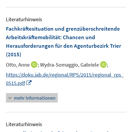
n
m
u
e
F
e
n
e
Literaturhinweis
m
n
F
Fachkräftesituation und grenzüberschreitende
s
e
Arbeitskräftemobilität
:
Chancen und
t
n
e
Herausforderungen für den Agenturbezirk Trier
s
r
(2015)
t
ö
e
I
I
Otto, Anne
;
Wydra-Somaggio, Gabriele
;
f
r
n
n
f
https://doku.iab.de/regional/RPS/2015/regional_rps_
ö
n
n
n
I
0515.pdf
f
e
e
e
n
f
u
u
n
n
n
mehr Informationen
e
e
e
e
m
m
u
n
F
F
e
e
e
Literaturhinweis
m
n
n
F