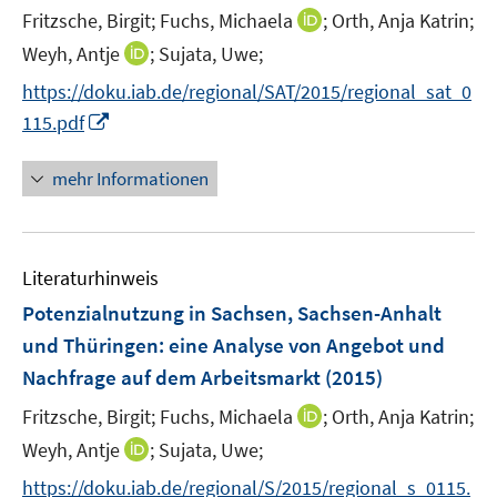
r
r
e
t
I
Fritzsche, Birgit;
Fuchs, Michaela
;
Orth, Anja Katrin;
ö
ö
r
e
n
I
Weyh, Antje
;
Sujata, Uwe;
f
f
ö
r
n
n
f
f
f
https://doku.iab.de/regional/SAT/2015/regional_sat_0
ö
e
n
n
n
f
I
115.pdf
f
u
e
e
e
n
n
f
e
u
n
n
e
n
n
mehr Informationen
m
e
n
e
e
F
m
u
n
e
F
e
n
e
Literaturhinweis
m
s
n
F
Potenzialnutzung in Sachsen, Sachsen-Anhalt
t
s
e
e
und Thüringen
:
eine Analyse von Angebot und
t
n
r
e
Nachfrage auf dem Arbeitsmarkt
(2015)
s
ö
r
t
I
Fritzsche, Birgit;
Fuchs, Michaela
;
Orth, Anja Katrin;
f
ö
e
n
f
I
Weyh, Antje
;
Sujata, Uwe;
f
r
n
n
n
f
https://doku.iab.de/regional/S/2015/regional_s_0115.
ö
e