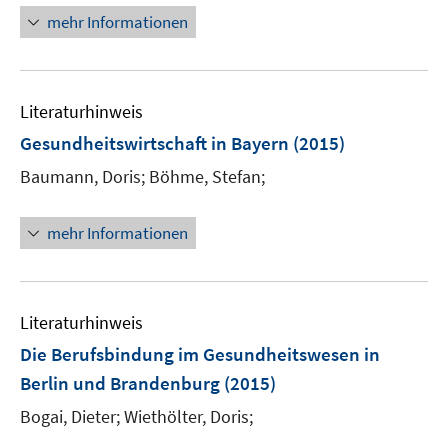
f
u
e
n
mehr Informationen
f
e
n
e
n
m
u
e
F
e
n
e
Literaturhinweis
m
n
F
Gesundheitswirtschaft in Bayern
(2015)
s
e
t
Baumann, Doris;
Böhme, Stefan;
n
e
s
r
t
mehr Informationen
ö
e
f
r
f
ö
n
Literaturhinweis
f
e
f
Die Berufsbindung im Gesundheitswesen in
n
n
Berlin und Brandenburg
(2015)
e
Bogai, Dieter;
Wiethölter, Doris;
n