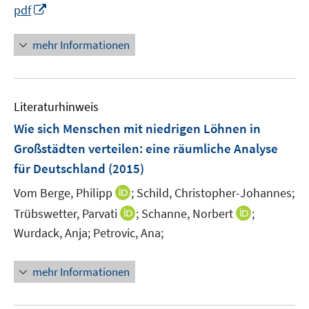
I
pdf
r
n
ö
n
mehr Informationen
f
e
f
u
n
e
e
Literaturhinweis
m
n
F
Wie sich Menschen mit niedrigen Löhnen in
e
Großstädten verteilen
:
eine räumliche Analyse
n
für Deutschland
(2015)
s
t
I
Vom Berge, Philipp
;
Schild, Christopher-Johannes;
e
n
I
I
Trübswetter, Parvati
;
Schanne, Norbert
;
r
n
n
n
Wurdack, Anja;
Petrovic, Ana;
ö
e
n
n
f
u
e
e
mehr Informationen
f
e
u
u
n
m
e
e
e
F