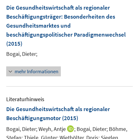
s
n
F
Die Gesundheitswirtschaft als regionaler
t
s
e
e
Beschäftigungsträger: Besonderheiten des
t
n
r
Gesundheitsmarktes und
e
s
ö
r
beschäftigungspolitischer Paradigmenwechsel
t
f
ö
e
(2015)
f
f
r
n
Bogai, Dieter;
f
ö
e
n
f
n
e
mehr Informationen
f
n
n
e
n
Literaturhinweis
Die Gesundheitswirtschaft als regionaler
Beschäftigungsmotor
(2015)
I
Bogai, Dieter;
Weyh, Antje
;
Bogai, Dieter;
Böhme,
n
Stefan;
Thiele, Günter;
Wiethölter, Doris;
Sieglen,