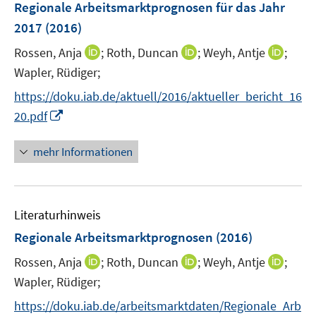
F
Regionale Arbeitsmarktprognosen für das Jahr
s
e
2017
(2016)
t
n
e
I
I
I
Rossen, Anja
;
Roth, Duncan
;
Weyh, Antje
;
s
r
n
n
n
t
Wapler, Rüdiger;
ö
n
n
n
e
f
https://doku.iab.de/aktuell/2016/aktueller_bericht_16
e
e
e
r
f
I
20.pdf
u
u
u
ö
n
n
e
e
e
f
e
n
mehr Informationen
m
m
m
f
n
e
F
F
F
n
u
e
e
e
e
e
n
n
n
n
Literaturhinweis
m
s
s
s
F
Regionale Arbeitsmarktprognosen
(2016)
t
t
t
e
e
e
e
I
I
I
Rossen, Anja
;
Roth, Duncan
;
Weyh, Antje
;
n
r
r
r
n
n
n
Wapler, Rüdiger;
s
ö
ö
ö
n
n
n
t
https://doku.iab.de/arbeitsmarktdaten/Regionale_Arb
f
f
f
e
e
e