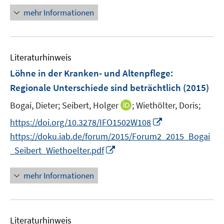
mehr Informationen
Literaturhinweis
Löhne in der Kranken- und Altenpflege:
Regionale Unterschiede sind beträchtlich
(2015)
I
Bogai, Dieter;
Seibert, Holger
;
Wiethölter, Doris;
n
I
https://doi.org/10.3278/IFO1502W108
n
n
https://doku.iab.de/forum/2015/Forum2_2015_Bogai
e
n
I
_Seibert_Wiethoelter.pdf
u
e
n
e
u
n
mehr Informationen
m
e
e
F
m
u
e
F
e
n
e
Literaturhinweis
m