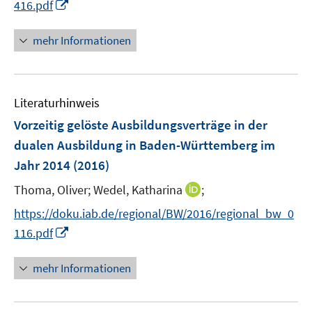
f
I
416.pdf
ö
n
n
f
e
n
mehr Informationen
f
n
e
n
u
e
e
n
Literaturhinweis
m
F
Vorzeitig gelöste Ausbildungsverträge in der
e
dualen Ausbildung in Baden-Württemberg im
n
Jahr 2014
(2016)
s
t
I
Thoma, Oliver;
Wedel, Katharina
;
e
n
https://doku.iab.de/regional/BW/2016/regional_bw_0
r
n
I
116.pdf
ö
e
n
f
u
n
mehr Informationen
f
e
e
n
m
u
e
F