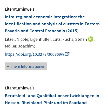
Literaturhinweis
Intra-regional economic integration
:
the
identification and analysis of clusters in Eastern
Bavaria and Central Franconia
(2015)
I
Litzel, Nicole;
Eigenhüller, Lutz;
Fuchs, Stefan
;
n
Möller, Joachim;
n
I
https://doi.org/10.3278/300869w
e
n
u
n
mehr Informationen
e
e
m
u
F
e
e
Literaturhinweis
m
n
F
Berufsfeld- und Qualifikationsentwicklungen in
s
e
Hessen, Rheinland-Pfalz und im Saarland
t
n