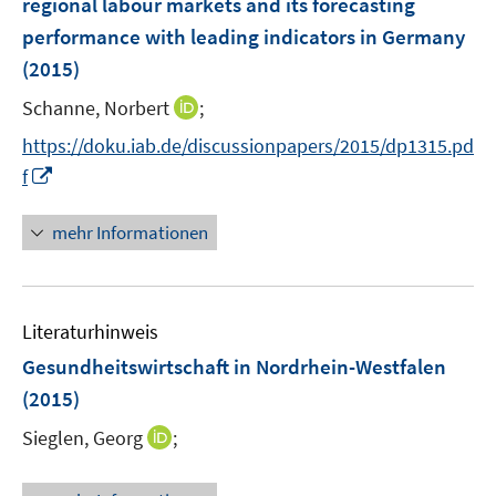
regional labour markets and its forecasting
s
n
performance with leading indicators in Germany
t
s
e
(2015)
t
r
e
I
Schanne, Norbert
;
ö
r
n
f
https://doku.iab.de/discussionpapers/2015/dp1315.pd
ö
n
f
I
f
f
e
n
n
f
u
e
n
n
mehr Informationen
e
n
e
e
m
u
n
F
e
e
Literaturhinweis
m
n
F
Gesundheitswirtschaft in Nordrhein-Westfalen
s
e
(2015)
t
n
e
I
Sieglen, Georg
;
s
r
n
t
ö
n
e