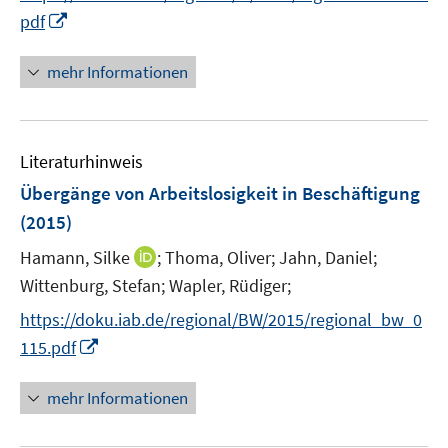
n
I
f
f
pdf
e
n
f
f
u
n
n
n
mehr Informationen
e
e
e
e
m
u
n
n
F
e
e
Literaturhinweis
m
n
F
Übergänge von Arbeitslosigkeit in Beschäftigung
s
e
(2015)
t
n
e
I
Hamann, Silke
;
Thoma, Oliver;
Jahn, Daniel;
s
r
n
t
Wittenburg, Stefan;
Wapler, Rüdiger;
ö
n
e
f
https://doku.iab.de/regional/BW/2015/regional_bw_0
e
r
f
I
115.pdf
u
ö
n
n
e
f
e
n
mehr Informationen
m
f
n
e
F
n
u