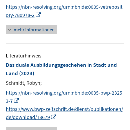
ö
n
n
https://nbn-resolving.org/urn:nbn:de:0035-vetreposit
f
e
e
I
f
ory-780978-2
n
n
n
n
n
e
mehr Informationen
e
n
u
e
Literaturhinweis
m
F
Das duale Ausbildungsgeschehen in Stadt und
e
Land
(2023)
n
Schmidt, Robyn;
s
t
https://nbn-resolving.org/urn:nbn:de:0035-bwp-2325
e
I
3-7
r
n
https://www.bwp-zeitschrift.de/dienst/publikationen/
ö
n
I
de/download/18679
f
e
n
f
u