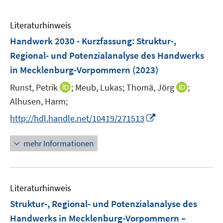
Literaturhinweis
Handwerk 2030 - Kurzfassung: Struktur-,
Regional- und Potenzialanalyse des Handwerks
in Mecklenburg-Vorpommern
(2023)
I
I
Runst, Petrik
;
Meub, Lukas;
Thomä, Jörg
;
n
n
Alhusen, Harm;
n
n
I
http://hdl.handle.net/10419/271513
e
e
n
u
u
n
mehr Informationen
e
e
e
m
m
u
F
F
e
e
e
Literaturhinweis
m
n
n
F
Struktur-, Regional- und Potenzialanalyse des
s
s
e
Handwerks in Mecklenburg-Vorpommern –
t
t