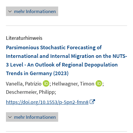
e
n
n
n
n
f
ö
n
r
e
e
e
n
n
mehr Informationen
f
ö
n
n
n
e
e
f
f
u
n
n
f
e
e
n
m
Literaturhinweis
n
e
F
Parsimonious Stochastic Forecasting of
n
e
International and Internal Migration on the NUTS-
n
3 Level - An Outlook of Regional Depopulation
s
t
Trends in Germany
(2023)
e
I
I
Vanella, Patrizio
;
Hellwagner, Timon
;
r
n
n
Deschermeier, Philipp;
ö
n
n
I
f
https://doi.org/10.1553/p-5pn2-fmn8
e
e
n
f
u
u
n
n
mehr Informationen
e
e
e
e
m
m
u
n