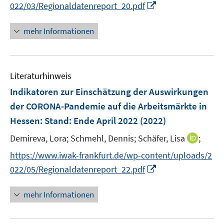
f
I
022/03/Regionaldatenreport_20.pdf
ö
e
n
n
f
u
e
n
mehr Informationen
f
e
n
e
n
m
u
e
F
e
n
e
Literaturhinweis
m
n
F
Indikatoren zur Einschätzung der Auswirkungen
s
e
der CORONA-Pandemie auf die Arbeitsmärkte in
t
n
e
Hessen
:
Stand: Ende April 2022
(2022)
s
r
t
I
Demireva, Lora;
Schmehl, Dennis;
Schäfer, Lisa
;
ö
e
n
f
https://www.iwak-frankfurt.de/wp-content/uploads/2
r
n
f
I
022/05/Regionaldatenreport_22.pdf
ö
e
n
n
f
u
e
n
mehr Informationen
f
e
n
e
n
m
u
e
F