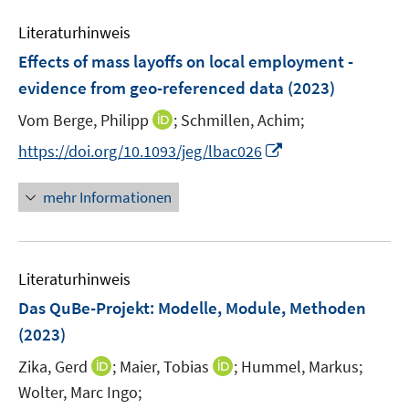
F
F
e
e
e
Literaturhinweis
m
n
n
F
Effects of mass layoffs on local employment -
s
s
e
evidence from geo-referenced data
(2023)
t
t
n
e
e
I
Vom Berge, Philipp
;
Schmillen, Achim;
s
r
r
n
t
I
https://doi.org/10.1093/jeg/lbac026
ö
ö
n
e
n
f
f
e
r
n
mehr Informationen
f
f
u
ö
e
n
n
e
f
u
e
e
m
f
e
n
n
F
n
Literaturhinweis
m
e
e
F
Das QuBe-Projekt: Modelle, Module, Methoden
n
n
e
(2023)
s
n
t
I
I
Zika, Gerd
;
Maier, Tobias
;
Hummel, Markus;
s
e
n
n
t
Wolter, Marc Ingo;
r