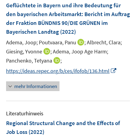
n
Geflüchtete in Bayern und ihre Bedeutung für
e
den bayerischen Arbeitsmarkt
:
Bericht im Auftrag
n
der Fraktion BÜNDNIS 90/DIE GRÜNEN im
Bayerischen Landtag
(2022)
I
Adema, Joop;
Poutvaara, Panu
;
Albrecht, Clara;
n
I
Giesing, Yvonne
;
Adema, Joop Age Harm;
n
n
I
Panchenko, Tetyana
;
e
n
n
I
https://ideas.repec.org/b/ces/ifofob/136.html
u
e
n
n
e
u
e
n
m
mehr Informationen
e
u
e
F
m
e
u
e
F
m
e
n
e
F
Literaturhinweis
m
s
n
e
F
t
Regional Structural Change and the Effects of
s
n
e
e
t
Job Loss
(2022)
s
n