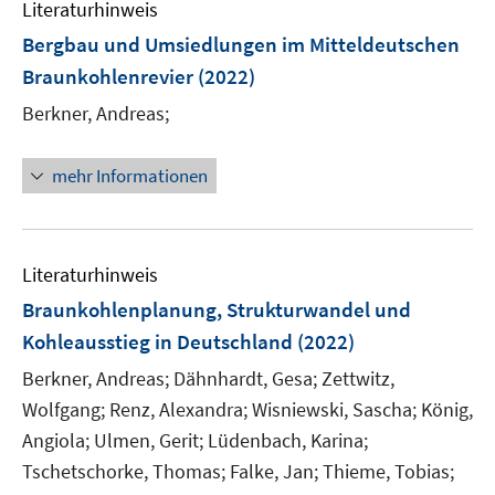
F
Literaturhinweis
m
e
F
Bergbau und Umsiedlungen im Mitteldeutschen
n
e
Braunkohlenrevier
(2022)
s
n
t
Berkner, Andreas;
s
e
t
r
e
mehr Informationen
ö
r
f
ö
f
f
n
Literaturhinweis
f
e
n
Braunkohlenplanung, Strukturwandel und
n
e
Kohleausstieg in Deutschland
(2022)
n
Berkner, Andreas;
Dähnhardt, Gesa;
Zettwitz,
Wolfgang;
Renz, Alexandra;
Wisniewski, Sascha;
König,
Angiola;
Ulmen, Gerit;
Lüdenbach, Karina;
Tschetschorke, Thomas;
Falke, Jan;
Thieme, Tobias;