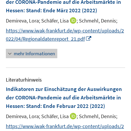
der CORONA-Pandemie auf die Arbeitsmärkte in
t
t
s
n
e
e
Hessen
:
Stand: Ende März 2022
(2022)
t
s
r
r
e
t
I
Demireva, Lora;
Schäfer, Lisa
;
Schmehl, Dennis;
ö
ö
r
e
n
f
f
https://www.iwak-frankfurt.de/wp-content/uploads/2
ö
r
n
f
f
I
022/04/Regionaldatenreport_21.pdf
f
ö
e
n
n
n
f
f
u
e
e
n
n
mehr Informationen
f
e
n
n
e
e
n
m
u
n
e
F
e
n
e
Literaturhinweis
m
n
F
Indikatoren zur Einschätzung der Auswirkungen
s
e
der CORONA-Pandemie auf die Arbeitsmärkte in
t
n
e
Hessen
:
Stand: Ende Februar 2022
(2022)
s
r
t
I
Demireva, Lora;
Schäfer, Lisa
;
Schmehl, Dennis;
ö
e
n
f
https://www.iwak-frankfurt.de/wp-content/uploads/2
r
n