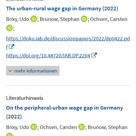
e
The urban-rural wage gap in Germany
(2022)
n
I
I
Brixy, Udo
;
Brunow, Stephan
;
Ochsen, Carsten
n
n
I
;
n
n
n
https://doku.iab.de/discussionpapers/2022/dp0422.pd
e
e
n
I
f
u
u
e
n
I
e
e
https://doi.org/10.48720/IAB.DP.2204
u
n
n
m
m
e
e
n
F
F
mehr Informationen
m
u
e
e
e
F
e
u
n
n
e
m
e
s
s
n
F
Literaturhinweis
m
t
t
s
e
F
e
e
On the peripheral-urban wage gap in Germany
t
n
e
r
r
e
(2022)
s
n
ö
ö
r
t
I
I
Brixy, Udo
;
Ochsen, Carsten
;
Brunow, Stephan
s
f
f
ö
e
n
n
t
f
f
I