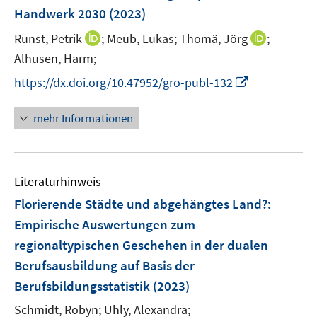
n
e
e
Handwerk 2030
(2023)
s
r
r
t
I
I
Runst, Petrik
;
Meub, Lukas;
Thomä, Jörg
;
ö
ö
e
n
n
Alhusen, Harm;
f
f
r
n
n
f
f
I
https://dx.doi.org/10.47952/gro-publ-132
ö
e
e
n
n
n
f
u
u
e
e
n
mehr Informationen
f
e
e
n
n
e
n
m
m
u
e
F
F
e
n
e
e
Literaturhinweis
m
n
n
F
Florierende Städte und abgehängtes Land?
:
s
s
e
Empirische Auswertungen zum
t
t
n
e
e
regionaltypischen Geschehen in der dualen
s
r
r
Berufsausbildung auf Basis der
t
ö
ö
e
Berufsbildungsstatistik
(2023)
f
f
r
Schmidt, Robyn;
f
Uhly, Alexandra;
f