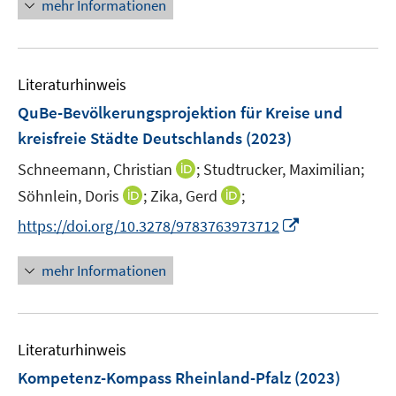
n
mehr Informationen
n
e
e
e
m
u
n
F
e
e
Literaturhinweis
m
n
F
QuBe-Bevölkerungsprojektion für Kreise und
s
e
kreisfreie Städte Deutschlands
(2023)
t
n
e
I
Schneemann, Christian
;
Studtrucker, Maximilian;
s
r
n
t
I
I
Söhnlein, Doris
;
Zika, Gerd
;
ö
n
e
n
n
I
https://doi.org/10.3278/9783763973712
f
e
r
n
n
n
f
u
ö
e
e
n
n
mehr Informationen
e
f
u
u
e
e
m
f
e
e
u
n
F
n
m
m
e
e
e
F
F
Literaturhinweis
m
n
n
e
e
F
Kompetenz-Kompass Rheinland-Pfalz
(2023)
s
n
n
e