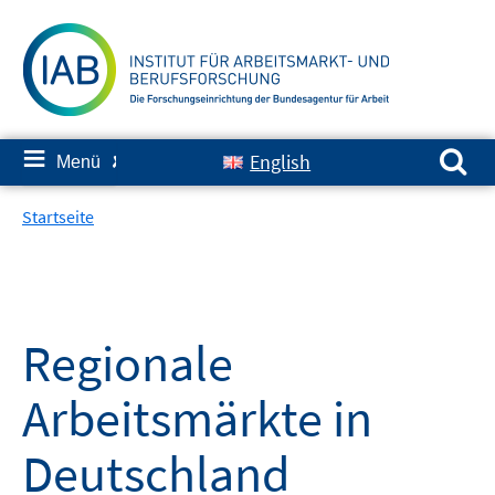
Springe
zum
Inhalt
Suchen nach:
≡
English
Menü
✘
Startseite
Regionale
Arbeitsmärkte in
Deutschland