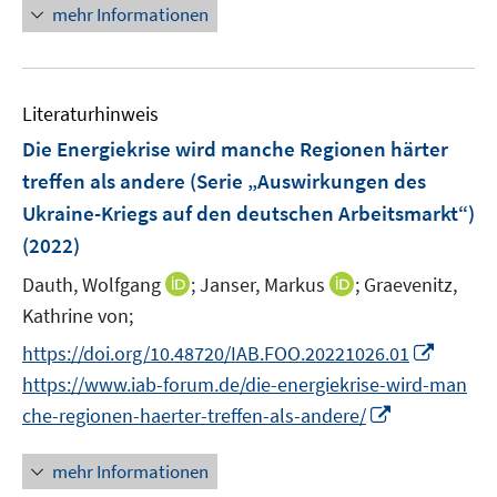
n
e
e
n
F
mehr Informationen
m
n
n
e
e
F
s
s
u
n
e
t
t
e
s
n
e
e
Literaturhinweis
m
t
s
r
r
F
e
Die Energiekrise wird manche Regionen härter
t
ö
ö
e
r
treffen als andere (Serie „Auswirkungen des
e
f
f
n
ö
r
Ukraine-Kriegs auf den deutschen Arbeitsmarkt“)
f
f
s
f
ö
(2022)
n
n
t
f
f
e
e
e
n
I
I
Dauth, Wolfgang
;
Janser, Markus
;
Graevenitz,
f
n
n
r
e
n
n
n
Kathrine von;
ö
n
n
n
e
I
https://doi.org/10.48720/IAB.FOO.20221026.01
f
e
e
n
n
f
https://www.iab-forum.de/die-energiekrise-wird-man
u
u
n
n
I
che-regionen-haerter-treffen-als-andere/
e
e
e
e
n
m
m
u
n
n
F
F
mehr Informationen
e
e
e
e