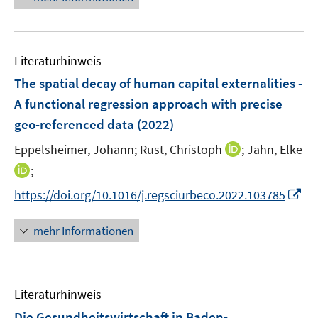
f
u
e
f
e
u
n
m
e
e
F
Literaturhinweis
m
n
e
F
The spatial decay of human capital externalities -
n
e
A functional regression approach with precise
s
n
geo-referenced data
(2022)
t
s
e
t
I
Eppelsheimer, Johann;
Rust, Christoph
;
Jahn, Elke
r
e
n
I
;
ö
r
n
n
f
I
https://doi.org/10.1016/j.regsciurbeco.2022.103785
ö
e
n
f
n
f
u
e
n
n
mehr Informationen
f
e
u
e
e
n
m
e
n
u
e
F
m
e
n
e
F
Literaturhinweis
m
n
e
F
Die Gesundheitswirtschaft in Baden-