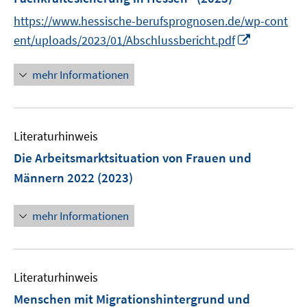
ö
https://www.hessische-berufsprognosen.de/wp-cont
f
I
ent/uploads/2023/01/Abschlussbericht.pdf
f
n
n
n
mehr Informationen
e
e
n
u
e
Literaturhinweis
m
F
Die Arbeitsmarktsituation von Frauen und
e
Männern 2022
(2023)
n
s
mehr Informationen
t
e
r
ö
Literaturhinweis
f
Menschen mit Migrationshintergrund und
f