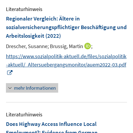
e
n
e
Literaturhinweis
m
n
F
Regionaler Vergleich: Ältere in
s
e
sozialversicherungspflichtiger Beschäftigung und
t
n
e
Arbeitslosigkeit
(2022)
s
r
t
I
Drescher, Susanne;
Brussig, Martin
;
ö
e
n
f
https://www.sozialpolitik-aktuell.de/files/sozialpolitik
r
n
f
-aktuell/_Altersuebergangsmonitor/auem2022-03.pdf
ö
e
n
I
f
u
e
n
f
e
n
n
n
mehr Informationen
m
e
e
F
u
n
e
e
n
Literaturhinweis
m
s
F
Does Highway Access Influence Local
t
e
e
Employment?
:
Evidence from German