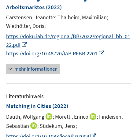
n
r
Arbeitsmarktes
(2022)
e
s
ö
r
t
Carstensen, Jeanette;
Thalheim, Maximilian;
f
ö
e
Wiethölter, Doris;
f
f
r
n
https://doku.iab.de/regional/BB/2022/regional_bb_01
f
ö
e
n
I
22.pdf
f
n
e
n
I
https://doi.org/10.48720/IAB.REBB.2201
f
n
n
n
n
e
n
e
mehr Informationen
u
e
n
e
u
m
e
F
Literaturhinweis
m
e
F
Matching in Cities
(2022)
n
e
I
I
Dauth, Wolfgang
;
Moretti, Enrico
;
Findeisen,
s
n
n
n
t
I
Sebastian
;
Südekum, Jens;
s
n
n
e
n
t
I
https://doi.org/10.1093/jeea/jvac004