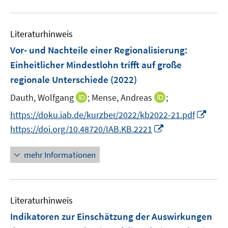
m
u
n
n
F
e
s
s
e
Literaturhinweis
m
t
t
n
F
e
e
Vor- und Nachteile einer Regionalisierung:
s
e
r
r
Einheitlicher Mindestlohn trifft auf große
t
n
ö
ö
regionale Unterschiede
(2022)
e
s
f
f
r
t
I
I
Dauth, Wolfgang
f
;
Mense, Andreas
f
;
ö
e
n
n
n
n
I
https://doku.iab.de/kurzber/2022/kb2022-21.pdf
f
r
n
n
e
e
n
I
f
https://doi.org/10.48720/IAB.KB.2221
ö
e
e
n
n
n
n
n
f
u
u
e
n
e
mehr Informationen
f
e
e
u
e
n
n
m
m
e
u
e
F
F
m
e
n
e
e
F
Literaturhinweis
m
n
n
e
F
Indikatoren zur Einschätzung der Auswirkungen
s
s
n
e