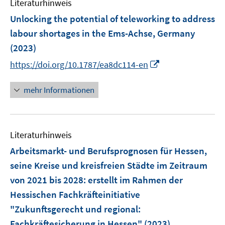
Literaturhinweis
m
n
n
n
F
Unlocking the potential of teleworking to address
s
s
e
labour shortages in the Ems-Achse, Germany
t
t
n
e
e
(2023)
s
r
r
I
t
https://doi.org/10.1787/ea8dc114-en
ö
ö
n
e
f
f
n
r
mehr Informationen
f
f
e
ö
n
n
u
f
e
e
e
f
n
n
Literaturhinweis
m
n
F
e
Arbeitsmarkt- und Berufsprognosen für Hessen,
e
n
seine Kreise und kreisfreien Städte im Zeitraum
n
von 2021 bis 2028
:
erstellt im Rahmen der
s
Hessischen Fachkräfteinitiative
t
e
"Zukunftsgerecht und regional:
r
Fachkräftesicherung in Hessen"
(2023)