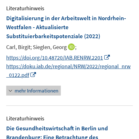
e
n
e
e
F
Literaturhinweis
m
n
n
e
F
Digitalisierung in der Arbeitswelt in Nordrhein-
s
n
e
t
Westfalen - Aktualisierte
s
n
e
Substituierbarkeitspotenziale
t
(2022)
s
r
e
t
I
Carl, Birgit;
Sieglen, Georg
;
ö
r
e
n
f
I
https://doi.org/10.48720/IAB.RENRW.2201
ö
r
n
f
n
f
https://doku.iab.de/regional/NRW/2022/regional_nrw
ö
e
n
n
f
I
_0122.pdf
f
u
e
e
n
n
f
e
n
u
e
n
n
mehr Informationen
m
e
n
e
e
F
m
u
n
e
F
e
n
e
Literaturhinweis
m
s
n
F
Die Gesundheitswirtschaft in Berlin und
t
s
e
e
Brandenburg: Eine Betrachtung des
t