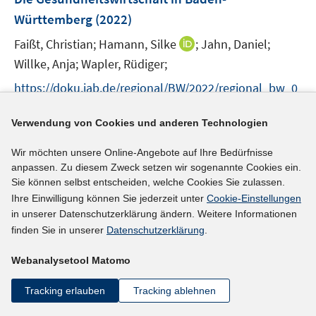
s
n
e
t
Württemberg
(2022)
s
n
e
t
I
Faißt, Christian;
Hamann, Silke
;
Jahn, Daniel;
s
r
e
n
t
Willke, Anja;
Wapler, Rüdiger;
ö
r
n
e
f
https://doku.iab.de/regional/BW/2022/regional_bw_0
ö
e
r
f
I
f
122.pdf
u
ö
n
n
f
I
Verwendung von Cookies und anderen Technologien
https://doi.org/10.48720/IAB.REBW.2201
e
f
e
n
n
n
m
f
n
Wir möchten unsere Online-Angebote auf Ihre Bedürfnisse
e
e
n
F
mehr Informationen
n
anpassen. Zu diesem Zweck setzen wir sogenannte Cookies ein.
u
n
e
e
e
Sie können selbst entscheiden, welche Cookies Sie zulassen.
e
u
n
n
Ihre Einwilligung können Sie jederzeit unter
Cookie-Einstellungen
m
e
s
in unserer Datenschutzerklärung ändern. Weitere Informationen
F
Literaturhinweis
m
t
finden Sie in unserer
Datenschutzerklärung
.
e
F
e
Indikator zur regionalen Berufsstruktur auf
n
e
Webanalysetool Matomo
r
Ebene der Arbeitsagenturbezirke
(2022)
s
n
ö
t
Tracking erlauben
Tracking ablehnen
I
I
Flohr, Matthias;
Protsch, Paula
;
Menze, Laura
;
s
f
e
n
n
t
f