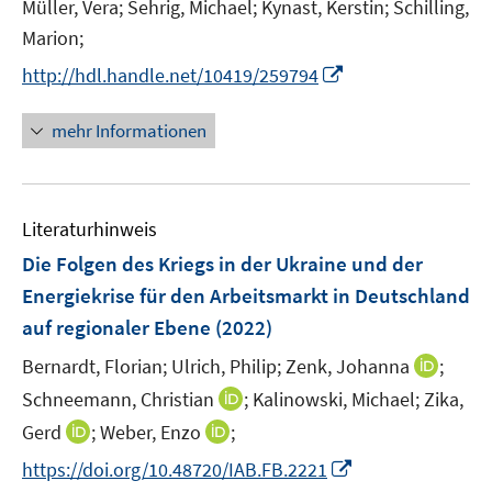
Müller, Vera;
Sehrig, Michael;
Kynast, Kerstin;
Schilling,
Marion;
I
http://hdl.handle.net/10419/259794
n
n
mehr Informationen
e
u
e
Literaturhinweis
m
F
Die Folgen des Kriegs in der Ukraine und der
e
Energiekrise für den Arbeitsmarkt in Deutschland
n
auf regionaler Ebene
(2022)
s
t
I
Bernardt, Florian;
Ulrich, Philip;
Zenk, Johanna
;
e
n
I
Schneemann, Christian
;
Kalinowski, Michael;
Zika,
r
n
n
I
I
Gerd
;
Weber, Enzo
;
ö
e
n
n
n
I
f
https://doi.org/10.48720/IAB.FB.2221
u
e
n
n