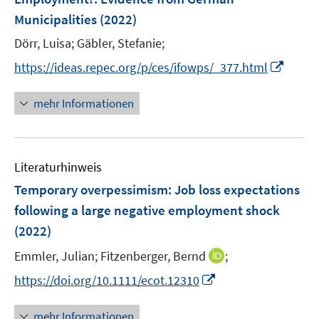
n
r
Municipalities
(2022)
s
ö
t
Dörr, Luisa;
Gäbler, Stefanie;
f
e
f
I
https://ideas.repec.org/p/ces/ifowps/_377.html
r
n
n
ö
e
n
mehr Informationen
f
n
e
f
u
n
e
e
Literaturhinweis
m
n
F
Temporary overpessimism: Job loss expectations
e
following a large negative employment shock
n
(2022)
s
t
I
Emmler, Julian;
Fitzenberger, Bernd
;
e
n
I
https://doi.org/10.1111/ecot.12310
r
n
n
ö
e
n
mehr Informationen