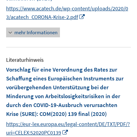
e
https://www.acatech.de/wp-content/uploads/2020/0
r
I
3/acatech_CORONA-Krise-2.pdf
ö
n
f
n
mehr Informationen
f
e
n
u
e
e
n
Literaturhinweis
m
F
Vorschlag für eine Verordnung des Rates zur
e
Schaffung eines Europäischen Instruments zur
n
vorübergehenden Unterstützung bei der
s
Minderung von Arbeitslosigkeitsrisiken in der
t
e
durch den COVID-19-Ausbruch verursachten
r
Krise (SURE)
:
COM(2020) 139 final
(2020)
ö
https://eur-lex.europa.eu/legal-content/DE/TXT/PDF/?
f
I
uri=CELEX:52020PC0139
f