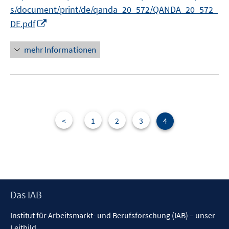
ö
s/document/print/de/qanda_20_572/QANDA_20_572_
f
I
DE.pdf
f
n
n
n
mehr Informationen
e
e
n
u
e
m
F
e
<
1
2
3
4
n
s
t
e
r
Footer
Das IAB
ö
Inhalt
f
Institut für Arbeitsmarkt- und Berufsforschung (IAB) – unser
f
Leitbild