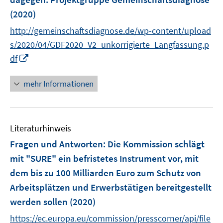
n
(2020)
s
t
http://gemeinschaftsdiagnose.de/wp-content/upload
e
s/2020/04/GDF2020_V2_unkorrigierte_Langfassung.p
r
I
df
ö
n
f
n
mehr Informationen
f
e
n
u
e
e
n
Literaturhinweis
m
F
Fragen und Antworten: Die Kommission schlägt
e
mit "SURE" ein befristetes Instrument vor, mit
n
dem bis zu 100 Milliarden Euro zum Schutz von
s
Arbeitsplätzen und Erwerbstätigen bereitgestellt
t
e
werden sollen
(2020)
r
https://ec.europa.eu/commission/presscorner/api/file