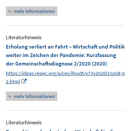
ö
n
f
n
mehr Informationen
f
e
n
u
e
e
n
Literaturhinweis
m
F
Erholung verliert an Fahrt – Wirtschaft und Politik
e
weiter im Zeichen der Pandemie
:
Kurzfassung
n
der Gemeinschaftsdiagnose 2/2020
(2020)
s
t
https://ideas.repec.org/a/ces/ifosdt/v73y2020i11p58-6
e
I
2.html
r
n
ö
n
mehr Informationen
f
e
f
u
n
e
e
Literaturhinweis
m
n
F