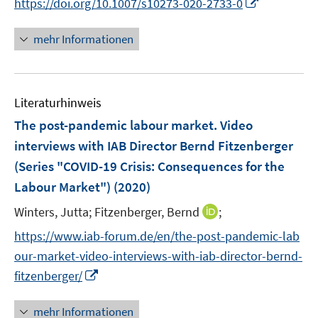
I
https://doi.org/10.1007/s10273-020-2733-0
r
e
n
ö
n
n
mehr Informationen
f
e
f
u
n
e
e
Literaturhinweis
m
n
F
The post-pandemic labour market. Video
e
interviews with IAB Director Bernd Fitzenberger
n
(Series "COVID-19 Crisis: Consequences for the
s
Labour Market")
(2020)
t
e
I
Winters, Jutta;
Fitzenberger, Bernd
;
r
n
https://www.iab-forum.de/en/the-post-pandemic-lab
ö
n
our-market-video-interviews-with-iab-director-bernd-
f
e
I
f
fitzenberger/
u
n
n
e
n
e
mehr Informationen
m