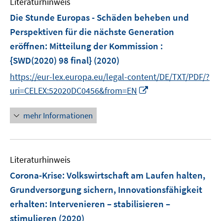
Literaturhinweis
m
F
Die Stunde Europas - Schäden beheben und
e
Perspektiven für die nächste Generation
n
eröffnen
:
Mitteilung der Kommission :
s
{SWD(2020) 98 final}
(2020)
t
e
https://eur-lex.europa.eu/legal-content/DE/TXT/PDF/?
r
I
uri=CELEX:52020DC0456&from=EN
ö
n
f
n
mehr Informationen
f
e
n
u
e
e
n
Literaturhinweis
m
F
Corona-Krise: Volkswirtschaft am Laufen halten,
e
Grundversorgung sichern, Innovationsfähigkeit
n
erhalten
:
Intervenieren – stabilisieren –
s
stimulieren
(2020)
t