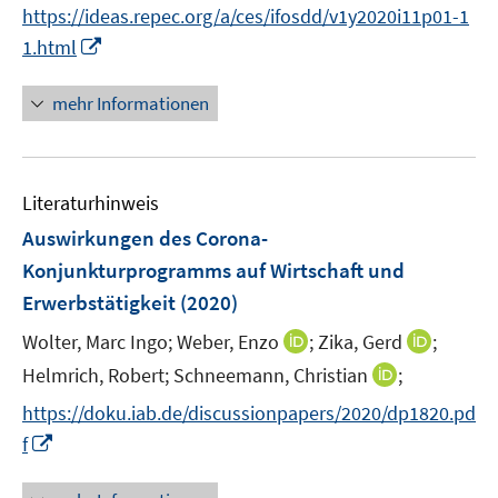
t
f
https://ideas.repec.org/a/ces/ifosdd/v1y2020i11p01-1
ö
e
f
I
1.html
f
r
n
n
f
ö
e
n
n
mehr Informationen
f
n
e
e
f
u
n
n
e
e
Literaturhinweis
m
n
F
Auswirkungen des Corona-
e
Konjunkturprogramms auf Wirtschaft und
n
Erwerbstätigkeit
(2020)
s
t
I
I
Wolter, Marc Ingo;
Weber, Enzo
;
Zika, Gerd
;
e
n
n
I
Helmrich, Robert;
Schneemann, Christian
;
r
n
n
n
https://doku.iab.de/discussionpapers/2020/dp1820.pd
ö
e
e
n
I
f
f
u
u
e
n
f
e
e
u
n
n