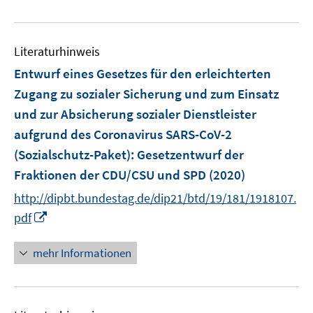
e
ö
u
f
e
f
Literaturhinweis
m
n
F
e
Entwurf eines Gesetzes für den erleichterten
e
n
Zugang zu sozialer Sicherung und zum Einsatz
n
und zur Absicherung sozialer Dienstleister
s
aufgrund des Coronavirus SARS-CoV-2
t
e
(Sozialschutz-Paket)
:
Gesetzentwurf der
r
Fraktionen der CDU/CSU und SPD
(2020)
ö
http://dipbt.bundestag.de/dip21/btd/19/181/1918107.
f
I
pdf
f
n
n
n
mehr Informationen
e
e
n
u
e