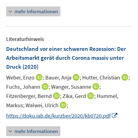
n
n
e
n
e
mehr Informationen
m
e
n
F
u
e
e
n
Literaturhinweis
m
s
F
Deutschland vor einer schweren Rezession: Der
t
e
e
Arbeitsmarkt gerät durch Corona massiv unter
n
r
Druck
(2020)
s
ö
t
I
I
I
Weber, Enzo
;
Bauer, Anja
;
Hutter, Christian
;
f
e
n
n
n
f
I
I
Fuchs, Johann
;
Wanger, Susanne
;
r
n
n
n
n
n
n
I
I
Fitzenberger, Bernd
;
Zika, Gerd
;
Hummel,
ö
e
e
e
e
n
n
n
n
I
Markus;
Walwei, Ulrich
;
f
u
u
u
n
e
e
n
n
n
f
e
e
e
I
https://doku.iab.de/kurzber/2020/kb0720.pdf
u
u
e
e
n
n
m
m
m
n
e
e
u
u
e
e
F
F
F
n
m
m
mehr Informationen
e
e
u
n
e
e
e
e