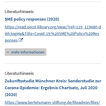
u
e
Literaturhinweis
m
F
SME policy responses
(2020)
e
https://read.oecd-ilibrary.org/view/?ref=119_119680-d
n
i6h3qgi4x&Title=Covid-19:%20SME%20Policy%20Res
s
I
ponses
t
n
e
n
r
mehr Informationen
e
ö
u
f
e
f
Literaturhinweis
m
n
F
e
Zukunftsstudie Münchner Kreis: Sonderstudie zur
e
n
Corona-Epidemie
:
Ergebnis-Chartsatz, Juli 2020
n
(2020)
s
t
https://www.bertelsmann-stiftung.de/fileadmin/files/