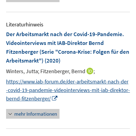
e
n
F
u
e
e
n
Literaturhinweis
m
s
F
Der Arbeitsmarkt nach der Covid-19-Pandemie.
t
e
e
Videointerviews mit IAB-Direktor Bernd
n
r
Fitzenberger (Serie "Corona-Krise: Folgen für den
s
ö
Arbeitsmarkt")
(2020)
t
f
e
f
I
Winters, Jutta;
Fitzenberger, Bernd
;
r
n
n
https://www.iab-forum.de/der-arbeitsmarkt-nach-der
ö
e
n
-covid-19-pandemie-videointerviews-mit-iab-direktor-
f
n
e
f
I
bernd-fitzenberger/
u
n
n
e
e
n
mehr Informationen
m
n
e
F
u
e
e