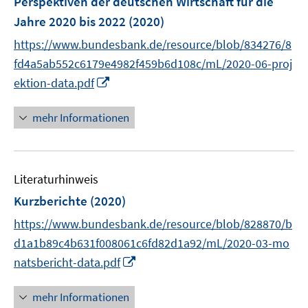
Perspektiven der deutschen Wirtschaft für die
e
Jahre 2020 bis 2022
(2020)
n
https://www.bundesbank.de/resource/blob/834276/8
s
t
fd4a5ab552c6179e4982f459b6d108c/mL/2020-06-proj
e
I
ektion-data.pdf
r
n
ö
n
mehr Informationen
f
e
f
u
n
e
e
Literaturhinweis
m
n
F
Kurzberichte
(2020)
e
https://www.bundesbank.de/resource/blob/828870/b
n
d1a1b89c4b631f008061c6fd82d1a92/mL/2020-03-mo
s
I
natsbericht-data.pdf
t
n
e
n
r
mehr Informationen