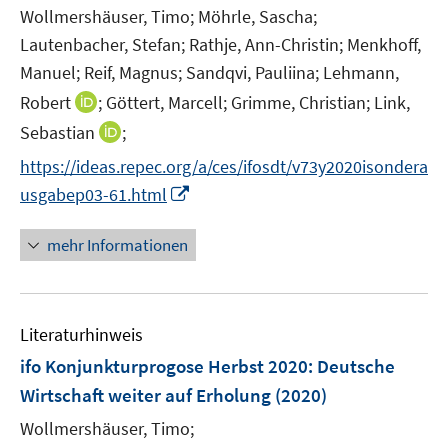
t
Wollmershäuser, Timo;
Möhrle, Sascha;
e
Lautenbacher, Stefan;
Rathje, Ann-Christin;
Menkhoff,
r
Manuel;
Reif, Magnus;
Sandqvi, Pauliina;
Lehmann,
ö
I
Robert
;
Göttert, Marcell;
Grimme, Christian;
Link,
f
n
I
Sebastian
;
f
n
n
n
https://ideas.repec.org/a/ces/ifosdt/v73y2020isondera
e
n
e
I
usgabep03-61.html
u
e
n
n
e
u
n
mehr Informationen
m
e
e
F
m
u
e
F
e
n
e
Literaturhinweis
m
s
n
F
ifo Konjunkturprogose Herbst 2020
t
:
Deutsche
s
e
e
Wirtschaft weiter auf Erholung
(2020)
t
n
r
e
Wollmershäuser, Timo;
s
ö
r