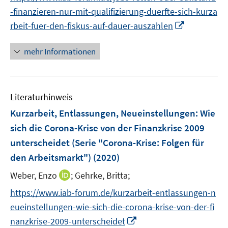
n
f
-finanzieren-nur-mit-qualifizierung-duerfte-sich-kurza
e
f
I
rbeit-fuer-den-fiskus-auf-dauer-auszahlen
u
n
n
e
e
n
mehr Informationen
m
n
e
F
u
e
e
n
Literaturhinweis
m
s
F
Kurzarbeit, Entlassungen, Neueinstellungen: Wie
t
e
e
sich die Corona-Krise von der Finanzkrise 2009
n
r
unterscheidet (Serie "Corona-Krise: Folgen für
s
ö
den Arbeitsmarkt")
(2020)
t
f
e
f
I
Weber, Enzo
;
Gehrke, Britta;
r
n
n
https://www.iab-forum.de/kurzarbeit-entlassungen-n
ö
e
n
eueinstellungen-wie-sich-die-corona-krise-von-der-fi
f
n
e
I
f
nanzkrise-2009-unterscheidet
u