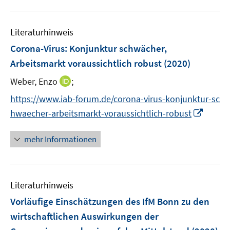
m
u
F
e
e
Literaturhinweis
m
n
F
Corona-Virus: Konjunktur schwächer,
s
e
Arbeitsmarkt voraussichtlich robust
(2020)
t
n
e
I
Weber, Enzo
;
s
r
n
t
https://www.iab-forum.de/corona-virus-konjunktur-sc
ö
n
e
I
f
hwaecher-arbeitsmarkt-voraussichtlich-robust
e
r
n
f
u
ö
n
n
mehr Informationen
e
f
e
e
m
f
u
n
F
n
e
e
e
Literaturhinweis
m
n
n
F
Vorläufige Einschätzungen des IfM Bonn zu den
s
e
wirtschaftlichen Auswirkungen der
t
n
e