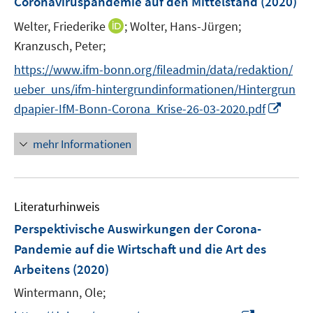
Coronaviruspandemie auf den Mittelstand
(2020)
s
r
t
I
Welter, Friederike
;
Wolter, Hans-Jürgen;
ö
e
n
Kranzusch, Peter;
f
r
n
f
https://www.ifm-bonn.org/fileadmin/data/redaktion/
ö
e
n
ueber_uns/ifm-hintergrundinformationen/Hintergrun
f
u
e
I
f
dpapier-IfM-Bonn-Corona_Krise-26-03-2020.pdf
e
n
n
n
m
n
e
F
mehr Informationen
e
n
e
u
n
e
s
Literaturhinweis
m
t
F
e
Perspektivische Auswirkungen der Corona-
e
r
Pandemie auf die Wirtschaft und die Art des
n
ö
Arbeitens
(2020)
s
f
t
Wintermann, Ole;
f
e
n