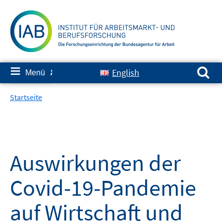
Springe
zum
Inhalt
Suchen nach:
≡
English
Menü
✘
Startseite
Auswirkungen der
Covid-19-Pandemie
auf Wirtschaft und