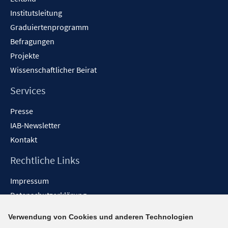
n
Institutsleitung
e
n
Graduiertenprogramm
Befragungen
Projekte
Wissenschaftlicher Beirat
Services
Presse
IAB-Newsletter
Kontakt
Rechtliche Links
Impressum
Datenschutzerklärung
Erklärung zur Barrierefreiheit
Verwendung von Cookies und anderen Technologien
Barrieren melden