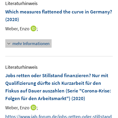
e
n
Literaturhinweis
m
n
e
F
Which measures flattened the curve in Germany?
s
n
e
(2020)
t
n
e
I
Weber, Enzo
;
s
r
n
t
ö
n
e
mehr Informationen
f
e
r
f
u
ö
n
e
f
e
m
f
Literaturhinweis
n
F
n
Jobs retten oder Stillstand finanzieren? Nur mit
e
e
Qualifizierung dürfte sich Kurzarbeit für den
n
n
Fiskus auf Dauer auszahlen (Serie "Corona-Krise:
s
t
Folgen für den Arbeitsmarkt")
(2020)
e
I
Weber, Enzo
;
r
n
https://www.iab-forum.de/jobs-retten-oder-stillstand
ö