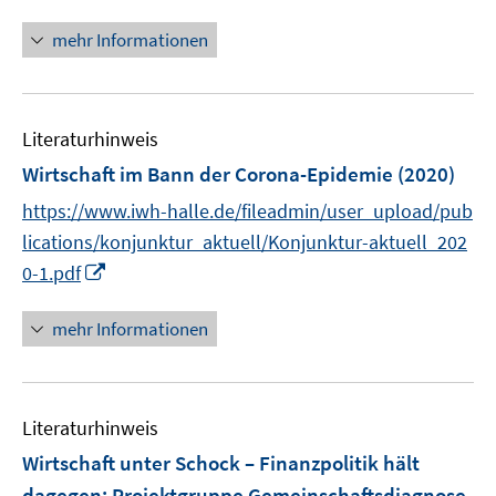
n
n
n
mehr Informationen
e
e
n
u
e
Literaturhinweis
m
F
Wirtschaft im Bann der Corona-Epidemie
(2020)
e
https://www.iwh-halle.de/fileadmin/user_upload/pub
n
lications/konjunktur_aktuell/Konjunktur-aktuell_202
s
I
0-1.pdf
t
n
e
n
r
mehr Informationen
e
ö
u
f
e
f
Literaturhinweis
m
n
F
e
Wirtschaft unter Schock – Finanzpolitik hält
e
n
dagegen
:
Projektgruppe Gemeinschaftsdiagnose