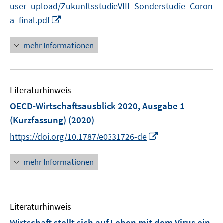
e
user_upload/ZukunftsstudieVIII_Sonderstudie_Coron
r
I
a_final.pdf
ö
n
f
n
mehr Informationen
f
e
n
u
e
e
n
Literaturhinweis
m
F
OECD-Wirtschaftsausblick 2020, Ausgabe 1
e
(Kurzfassung)
(2020)
n
I
https://doi.org/10.1787/e0331726-de
s
n
t
n
mehr Informationen
e
e
r
u
ö
e
f
Literaturhinweis
m
f
F
Wirtschaft stellt sich auf Leben mit dem Virus ein
n