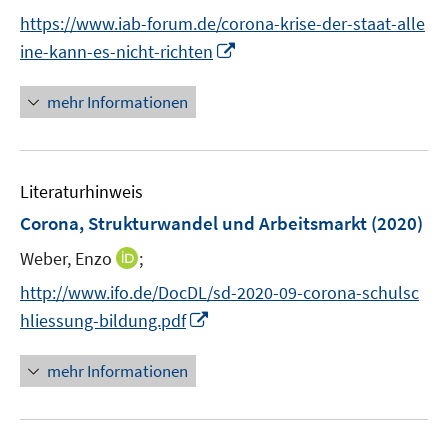
n
https://www.iab-forum.de/corona-krise-der-staat-alle
n
I
ine-kann-es-nicht-richten
e
n
u
n
mehr Informationen
e
e
m
u
F
e
e
Literaturhinweis
m
n
F
Corona, Strukturwandel und Arbeitsmarkt
(2020)
s
e
t
I
Weber, Enzo
;
n
e
n
s
http://www.ifo.de/DocDL/sd-2020-09-corona-schulsc
r
n
t
I
hliessung-bildung.pdf
ö
e
e
n
f
u
r
n
mehr Informationen
f
e
ö
e
n
m
f
u
e
F
f
e
n