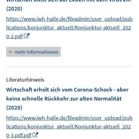
e
e
(2020)
n
n
https://www.iwh-halle.de/fileadmin/user_upload/pub
s
t
lications/konjunktur_aktuell/Konjunktur-aktuell_202
e
I
0-2.pdf
r
n
ö
n
mehr Informationen
f
e
f
u
n
e
e
Literaturhinweis
m
n
F
Wirtschaft erholt sich vom Corona-Schock - aber
e
keine schnelle Rückkehr zur alten Normalität
n
(2020)
s
t
https://www.iwh-halle.de/fileadmin/user_upload/pub
e
lications/konjunktur_aktuell/Konjunktur-aktuell_202
r
I
0-3.pdf.pdf