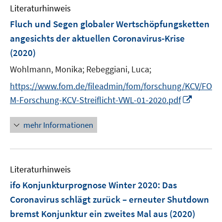
n
Literaturhinweis
m
s
F
Fluch und Segen globaler Wertschöpfungsketten
t
e
e
angesichts der aktuellen Coronavirus-Krise
n
r
(2020)
s
ö
t
Wohlmann, Monika;
Rebeggiani, Luca;
f
e
f
https://www.fom.de/fileadmin/fom/forschung/KCV/FO
r
n
I
M-Forschung-KCV-Streiflicht-VWL-01-2020.pdf
ö
e
n
f
n
n
mehr Informationen
f
e
n
u
e
e
n
Literaturhinweis
m
F
ifo Konjunkturprognose Winter 2020
:
Das
e
Coronavirus schlägt zurück – erneuter Shutdown
n
bremst Konjunktur ein zweites Mal aus
(2020)
s