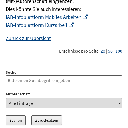
(Mit-)Autorenschaft eingrenzen.
Dies könnte Sie auch interessieren:
In
IAB-Infoplattform Mobiles Arbeiten
neuem
In
IAB-Infoplattform Kurzarbeit
Fenster
neuem
öffnen
Fenster
Zurück zur Übersicht
öffnen
Ergebnisse pro Seite:
20
|
50
|
100
Suche
Autorenschaft