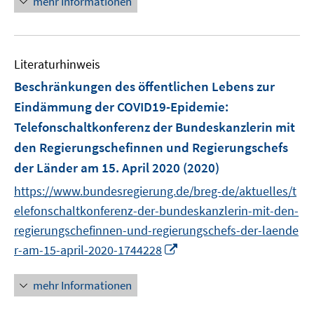
mehr Informationen
m
m
e
e
e
F
F
m
u
n
e
e
F
e
n
n
e
Literaturhinweis
m
s
s
n
F
Beschränkungen des öffentlichen Lebens zur
t
t
s
e
e
e
Eindämmung der COVID19-Epidemie
:
t
n
r
r
e
Telefonschaltkonferenz der Bundeskanzlerin mit
s
ö
ö
r
den Regierungschefinnen und Regierungschefs
t
f
f
ö
e
der Länder am 15. April 2020
(2020)
f
f
f
r
n
n
https://www.bundesregierung.de/breg-de/aktuelles/t
f
ö
e
e
n
elefonschaltkonferenz-der-bundeskanzlerin-mit-den-
f
n
n
e
regierungschefinnen-und-regierungschefs-der-laende
f
n
I
r-am-15-april-2020-1744228
n
n
e
n
n
mehr Informationen
e