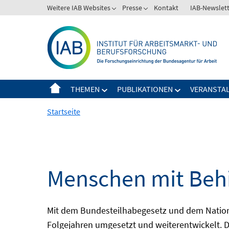
Springe
Weitere IAB Websites
Presse
Kontakt
IAB-Newslet
zum
Inhalt
THEMEN
PUBLIKATIONEN
VERANSTA
Startseite
Menschen mit Behi
Mit dem Bundesteilhabegesetz und dem Nation
Folgejahren umgesetzt und weiterentwickelt. D