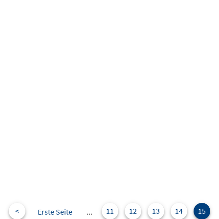
<
11
12
13
14
15
Erste Seite
...