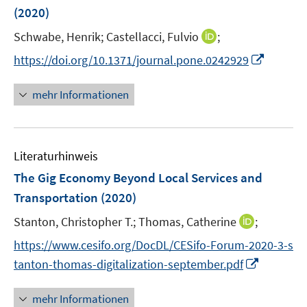
n
e
(2020)
s
s
n
t
t
I
Schwabe, Henrik;
Castellacci, Fulvio
;
s
e
e
n
t
I
https://doi.org/10.1371/journal.pone.0242929
r
r
n
e
n
ö
ö
e
r
n
mehr Informationen
f
f
u
ö
e
f
f
e
f
u
n
n
m
f
e
e
e
F
n
Literaturhinweis
m
n
n
e
e
F
The Gig Economy Beyond Local Services and
n
n
e
Transportation
(2020)
s
n
t
I
Stanton, Christopher T.;
Thomas, Catherine
;
s
e
n
t
https://www.cesifo.org/DocDL/CESifo-Forum-2020-3-s
r
n
e
I
tanton-thomas-digitalization-september.pdf
ö
e
r
n
f
u
ö
n
mehr Informationen
f
e
f