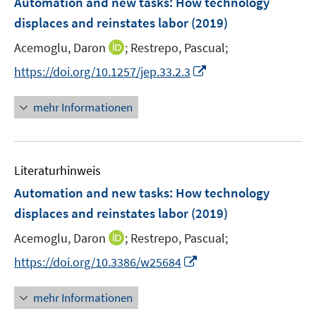
Automation and new tasks: How technology
n
e
e
displaces and reinstates labor
(2019)
n
n
I
Acemoglu, Daron
;
Restrepo, Pascual;
s
n
t
I
https://doi.org/10.1257/jep.33.2.3
n
e
n
e
r
n
mehr Informationen
u
ö
e
e
f
u
m
f
e
F
n
Literaturhinweis
m
e
e
F
Automation and new tasks: How technology
n
n
e
displaces and reinstates labor
(2019)
s
n
t
I
Acemoglu, Daron
;
Restrepo, Pascual;
s
e
n
t
I
https://doi.org/10.3386/w25684
r
n
e
n
ö
e
r
n
mehr Informationen
f
u
ö
e