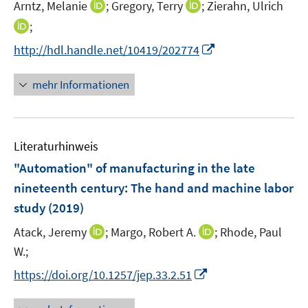
I
I
Arntz, Melanie
;
Gregory, Terry
;
Zierahn, Ulrich
s
n
n
t
I
;
n
n
e
n
I
http://hdl.handle.net/10419/202774
e
e
r
n
n
u
u
ö
e
n
mehr Informationen
e
e
f
u
e
m
m
f
e
u
F
F
n
m
e
e
e
e
F
Literaturhinweis
m
n
n
n
e
F
"Automation" of manufacturing in the late
s
s
n
e
t
t
nineteenth century
:
The hand and machine labor
s
n
e
e
study
t
(2019)
s
r
r
e
t
I
I
Atack, Jeremy
;
Margo, Robert A.
;
Rhode, Paul
ö
ö
r
e
n
n
W.;
f
f
ö
r
n
n
f
f
I
f
https://doi.org/10.1257/jep.33.2.51
ö
e
e
n
n
n
f
f
u
u
e
e
n
n