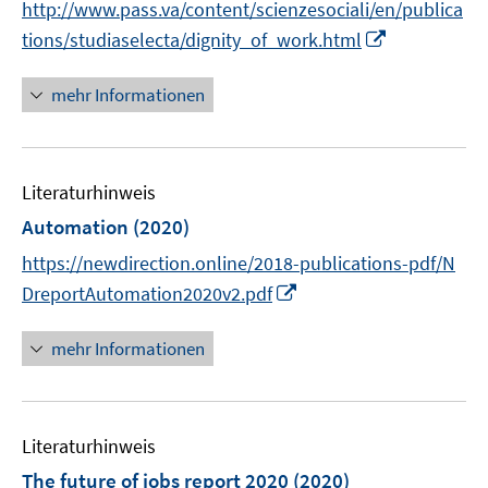
http://www.pass.va/content/scienzesociali/en/publica
ö
I
tions/studiaselecta/dignity_of_work.html
f
n
f
n
mehr Informationen
n
e
e
u
n
e
Literaturhinweis
m
F
Automation
(2020)
e
https://newdirection.online/2018-publications-pdf/N
n
I
DreportAutomation2020v2.pdf
s
n
t
n
mehr Informationen
e
e
r
u
ö
e
f
Literaturhinweis
m
f
F
The future of jobs report 2020
(2020)
n