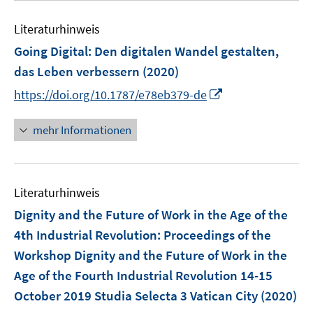
F
n
m
m
e
n
n
e
e
F
F
Literaturhinweis
m
n
n
e
e
F
Going Digital: Den digitalen Wandel gestalten,
s
n
n
e
t
das Leben verbessern
(2020)
s
s
n
e
t
t
I
https://doi.org/10.1787/e78eb379-de
s
r
e
e
n
t
ö
r
r
n
mehr Informationen
e
f
ö
ö
e
r
f
f
f
u
ö
n
f
f
e
f
e
n
n
Literaturhinweis
m
f
n
e
e
F
Dignity and the Future of Work in the Age of the
n
n
n
e
e
4th Industrial Revolution
:
Proceedings of the
n
n
Workshop Dignity and the Future of Work in the
s
Age of the Fourth Industrial Revolution 14-15
t
e
October 2019 Studia Selecta 3 Vatican City
(2020)
r