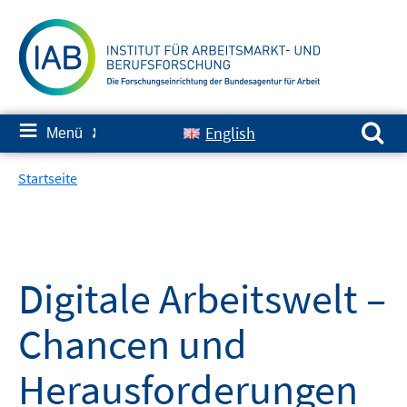
Springe
zum
Inhalt
Suchen nach:
≡
English
Menü
✘
Startseite
Digitale Arbeitswelt –
Chancen und
Herausforderungen