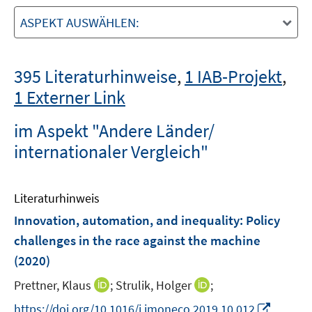
ASPEKT AUSWÄHLEN:
395 Literaturhinweise
,
1 IAB-Projekt
,
1 Externer Link
im Aspekt "Andere Länder/
internationaler Vergleich"
Literaturhinweis
Innovation, automation, and inequality: Policy
challenges in the race against the machine
(2020)
I
I
Prettner, Klaus
;
Strulik, Holger
;
n
n
I
https://doi.org/10.1016/j.jmoneco.2019.10.012