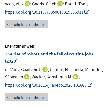
e
t
I
I
Veen, Alex
;
Goods, Caleb
;
Baratt, Tom;
r
e
n
n
I
https://doi.org/10.1177/0950017019836911
ö
r
n
n
n
f
ö
e
e
n
mehr Informationen
f
f
u
u
e
n
f
e
e
u
e
n
m
m
e
n
e
F
F
Literaturhinweis
m
n
e
e
F
The rise of robots and the fall of routine jobs
n
n
e
(2020)
s
s
n
t
t
I
de Vries, Gaaitzen J.
;
Gentile, Elisabetta;
Miroudot,
s
e
e
n
t
I
I
Sébastien
;
Wacker, Konstantin M.
;
r
r
n
e
n
n
I
https://doi.org/10.1016/j.labeco.2020.101885
ö
ö
e
r
n
n
n
f
f
u
ö
e
e
n
f
f
mehr Informationen
e
f
u
u
e
n
n
m
f
e
e
u
e
e