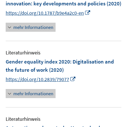
e
innovation
:
n
key developments and policies
(2020)
n
e
I
https://doi.org/10.1787/b9e4a2c0-en
s
n
n
t
n
mehr Informationen
e
e
r
u
ö
e
f
Literaturhinweis
m
f
F
Gender equality index 2020
:
Digitalisation and
n
e
e
the future of work
(2020)
n
n
I
https://doi.org/10.2839/79077
s
n
t
n
mehr Informationen
e
e
r
u
ö
e
f
Literaturhinweis
m
f
F