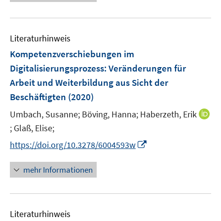
e
n
m
f
u
e
F
n
e
n
e
e
Literaturhinweis
m
n
n
F
Kompetenzverschiebungen im
s
e
Digitalisierungsprozess
:
Veränderungen für
t
n
e
Arbeit und Weiterbildung aus Sicht der
s
r
Beschäftigten
(2020)
t
ö
e
Umbach, Susanne;
Böving, Hanna;
Haberzeth, Erik
f
r
f
;
Glaß, Elise;
I
ö
n
n
I
https://doi.org/10.3278/6004593w
f
e
n
n
f
n
e
n
n
mehr Informationen
u
e
e
e
u
n
m
e
F
Literaturhinweis
m