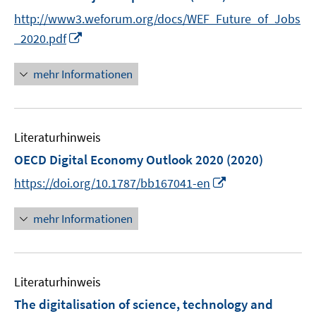
e
e
http://www3.weforum.org/docs/WEF_Future_of_Jobs
n
n
I
_2020.pdf
s
n
t
n
mehr Informationen
e
e
r
u
ö
e
f
Literaturhinweis
m
f
F
OECD Digital Economy Outlook 2020
(2020)
n
e
e
I
https://doi.org/10.1787/bb167041-en
n
n
n
s
n
mehr Informationen
t
e
e
u
r
e
ö
Literaturhinweis
m
f
F
The digitalisation of science, technology and
f