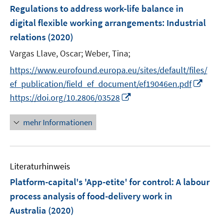
e
F
Regulations to address work-life balance in
n
e
digital flexible working arrangements
:
Industrial
s
n
relations
(2020)
t
s
e
t
Vargas Llave, Oscar;
Weber, Tina;
r
e
https://www.eurofound.europa.eu/sites/default/files/
ö
r
I
ef_publication/field_ef_document/ef19046en.pdf
f
ö
n
I
f
https://doi.org/10.2806/03528
f
n
n
n
f
e
n
e
mehr Informationen
n
u
e
n
e
e
u
n
m
e
F
Literaturhinweis
m
e
F
Platform-capital's 'App-etite' for control: A labour
n
e
process analysis of food-delivery work in
s
n
Australia
(2020)
t
s