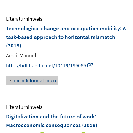
f
e
f
u
n
m
f
e
e
F
n
Literaturhinweis
m
n
e
e
F
Technological change and occupation mobility: A
n
n
e
task-based approach to horizontal mismatch
s
n
(2019)
t
s
e
t
Aepli, Manuel;
r
e
I
http://hdl.handle.net/10419/199089
ö
r
n
f
ö
n
mehr Informationen
f
f
e
n
f
u
e
n
e
n
e
Literaturhinweis
m
n
F
Digitalization and the future of work:
e
Macroeconomic consequences
(2019)
n