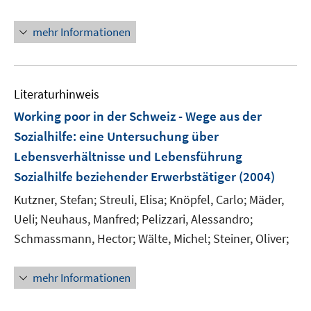
r
ö
mehr Informationen
f
f
n
e
Literaturhinweis
n
Working poor in der Schweiz - Wege aus der
Sozialhilfe
:
eine Untersuchung über
Lebensverhältnisse und Lebensführung
Sozialhilfe beziehender Erwerbstätiger
(2004)
Kutzner, Stefan;
Streuli, Elisa;
Knöpfel, Carlo;
Mäder,
Ueli;
Neuhaus, Manfred;
Pelizzari, Alessandro;
Schmassmann, Hector;
Wälte, Michel;
Steiner, Oliver;
mehr Informationen