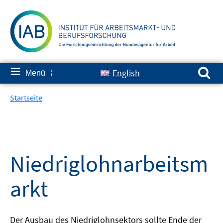
Springe
zum
Inhalt
Suchen nach:
≡
English
Menü
✘
Startseite
Niedriglohnarbeitsm
arkt
Der Ausbau des Niedriglohnsektors sollte Ende der