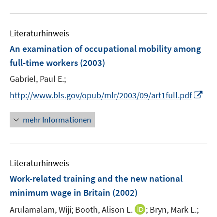
n
f
e
u
e
n
m
e
n
e
F
Literaturhinweis
m
n
e
F
An examination of occupational mobility among
n
e
full-time workers
(2003)
s
n
t
Gabriel, Paul E.;
s
e
t
I
http://www.bls.gov/opub/mlr/2003/09/art1full.pdf
r
e
n
ö
r
n
mehr Informationen
f
ö
e
f
f
u
n
f
e
e
n
Literaturhinweis
m
n
e
F
Work-related training and the new national
n
e
minimum wage in Britain
(2002)
n
I
Arulamalam, Wiji;
Booth, Alison L.
;
Bryn, Mark L.;
s