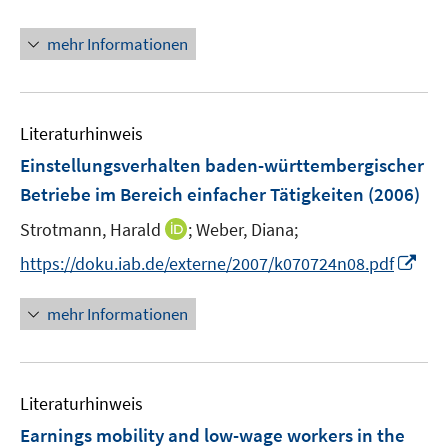
e
n
r
n
mehr Informationen
ö
e
f
u
f
e
n
m
Literaturhinweis
e
F
Einstellungsverhalten baden-württembergischer
n
e
Betriebe im Bereich einfacher Tätigkeiten
(2006)
n
s
I
Strotmann, Harald
;
Weber, Diana;
t
n
I
https://doku.iab.de/externe/2007/k070724n08.pdf
e
n
n
r
e
n
mehr Informationen
ö
u
e
f
e
u
f
m
e
n
F
Literaturhinweis
m
e
e
F
Earnings mobility and low-wage workers in the
n
n