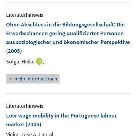
u
F
n
m
e
e
e
F
Literaturhinweis
m
n
n
e
F
Ohne Abschluss in die Bildungsgesellschaft: Die
s
n
e
t
Erwerbschancen gering qualifizierter Personen
s
n
e
aus soziologischer und ökonomischer Perspektive
t
s
r
e
(2005)
t
ö
r
e
I
Solga, Heike
;
f
ö
r
n
f
f
ö
n
n
f
mehr Informationen
f
e
e
n
f
u
n
e
n
e
n
e
m
Literaturhinweis
n
F
Low-wage mobility in the Portuguese labour
e
market
(2005)
n
s
Vieira, Jose A. Cabral;