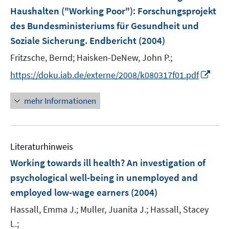
e
Haushalten ("Working Poor")
:
Forschungsprojekt
n
des Bundesministeriums für Gesundheit und
Soziale Sicherung. Endbericht
(2004)
Fritzsche, Bernd;
Haisken-DeNew, John P.;
I
https://doku.iab.de/externe/2008/k080317f01.pdf
n
n
mehr Informationen
e
u
e
Literaturhinweis
m
F
Working towards ill health? An investigation of
e
psychological well-being in unemployed and
n
employed low-wage earners
(2004)
s
t
Hassall, Emma J.;
Muller, Juanita J.;
Hassall, Stacey
e
L.;