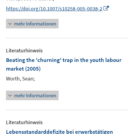
t
I
https://doi.org/10.1007/s10258-005-0038-2
e
n
r
n
mehr Informationen
ö
e
f
u
f
e
n
Literaturhinweis
m
e
F
Beating the 'churning' trap in the youth labour
n
e
market
(2005)
n
Worth, Sean;
s
t
e
mehr Informationen
r
ö
f
Literaturhinweis
f
n
Lebensstandarddefizite bei erwerbstätigen