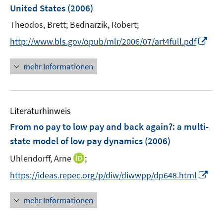
e
United States
(2006)
s
n
t
Theodos, Brett;
Bednarzik, Robert;
s
e
t
I
http://www.bls.gov/opub/mlr/2006/07/art4full.pdf
r
e
n
ö
r
n
mehr Informationen
f
ö
e
f
f
u
n
f
e
e
n
Literaturhinweis
m
n
e
F
From no pay to low pay and back again?
:
a multi-
n
e
state model of low pay dynamics
(2006)
n
I
Uhlendorff, Arne
;
s
n
t
I
https://ideas.repec.org/p/diw/diwwpp/dp648.html
n
e
n
e
r
n
mehr Informationen
u
ö
e
e
f
u