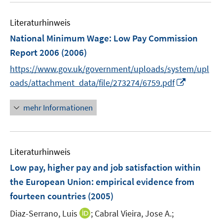
m
f
e
F
n
Literaturhinweis
m
e
e
F
National Minimum Wage
:
Low Pay Commission
n
n
e
Report 2006
(2006)
s
n
t
https://www.gov.uk/government/uploads/system/upl
s
e
I
t
oads/attachment_data/file/273274/6759.pdf
r
n
e
ö
n
r
mehr Informationen
f
e
ö
f
u
f
n
e
f
e
Literaturhinweis
m
n
n
F
e
Low pay, higher pay and job satisfaction within
e
n
the European Union
:
empirical evidence from
n
fourteen countries
(2005)
s
t
I
Diaz-Serrano, Luis
;
Cabral Vieira, Jose A.;