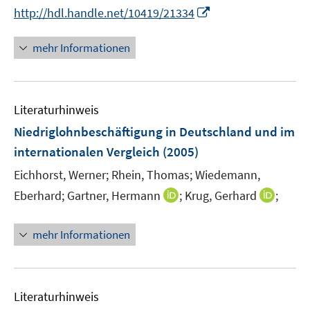
e
n
I
http://hdl.handle.net/10419/21334
r
n
n
ö
e
n
mehr Informationen
f
u
e
f
e
u
n
m
e
e
F
Literaturhinweis
m
n
e
F
Niedriglohnbeschäftigung in Deutschland und im
n
e
internationalen Vergleich
(2005)
s
n
t
Eichhorst, Werner;
Rhein, Thomas;
Wiedemann,
s
e
t
I
I
Eberhard;
Gartner, Hermann
;
Krug, Gerhard
;
r
e
n
n
ö
r
n
n
mehr Informationen
f
ö
e
e
f
f
u
u
n
f
e
e
e
n
m
m
Literaturhinweis
n
e