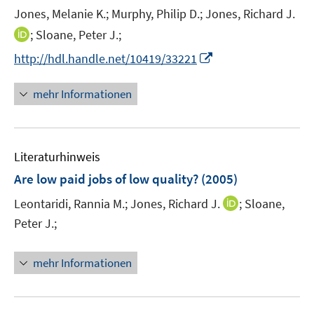
e
e
t
Jones, Melanie K.;
Murphy, Philip D.;
Jones, Richard J.
r
r
e
I
;
Sloane, Peter J.;
ö
ö
r
n
I
f
f
http://hdl.handle.net/10419/33221
ö
n
n
f
f
f
e
n
n
n
mehr Informationen
f
u
e
e
e
n
e
u
n
n
e
m
e
n
F
Literaturhinweis
m
e
F
Are low paid jobs of low quality?
(2005)
n
e
s
I
Leontaridi, Rannia M.;
Jones, Richard J.
;
Sloane,
n
t
n
Peter J.;
s
e
n
t
r
e
e
mehr Informationen
ö
u
r
f
e
ö
f
m
f