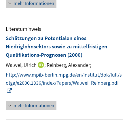
n
mehr Informationen
f
e
f
e
n
m
f
u
e
F
n
e
n
e
e
Literaturhinweis
m
n
n
F
Schätzungen zu Potentialen eines
s
e
Niedriglohnsektors sowie zu mittelfristigen
t
n
e
Qualifikations-Prognosen
(2000)
s
r
t
I
Walwei, Ulrich
;
Reinberg, Alexander;
ö
e
n
f
http://www.mpib-berlin.mpg.de/en/institut/dok/full/s
r
n
f
olga/e2000.1336/index/Papers/Walwei_Reinberg.pdf
ö
e
n
I
f
u
e
n
f
e
n
n
n
mehr Informationen
m
e
e
F
u
n
e
e
n