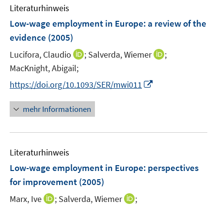
n
F
Literaturhinweis
f
e
e
n
Low-wage employment in Europe
:
a review of the
n
n
e
evidence
(2005)
s
n
t
I
I
Lucifora, Claudio
;
Salverda, Wiemer
;
e
n
n
MacKnight, Abigail;
r
n
n
I
https://doi.org/10.1093/SER/mwi011
ö
e
e
n
f
u
u
n
mehr Informationen
f
e
e
e
n
m
m
u
e
F
F
e
n
e
e
Literaturhinweis
m
n
n
F
Low-wage employment in Europe
:
perspectives
s
s
e
for improvement
(2005)
t
t
n
e
e
I
I
Marx, Ive
;
Salverda, Wiemer
;
s
r
r
n
n
t
ö
ö