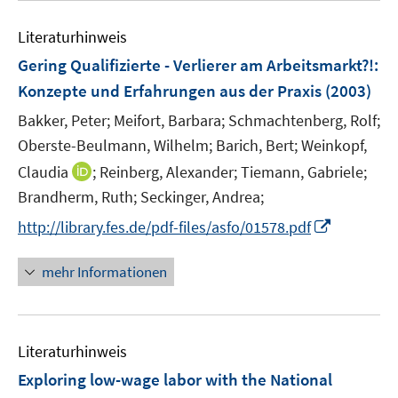
Literaturhinweis
Gering Qualifizierte - Verlierer am Arbeitsmarkt?!
:
Konzepte und Erfahrungen aus der Praxis
(2003)
Bakker, Peter;
Meifort, Barbara;
Schmachtenberg, Rolf;
Oberste-Beulmann, Wilhelm;
Barich, Bert;
Weinkopf,
I
Claudia
;
Reinberg, Alexander;
Tiemann, Gabriele;
n
Brandherm, Ruth;
Seckinger, Andrea;
n
I
http://library.fes.de/pdf-files/asfo/01578.pdf
e
n
u
n
mehr Informationen
e
e
m
u
F
e
e
Literaturhinweis
m
n
F
Exploring low-wage labor with the National
s
e