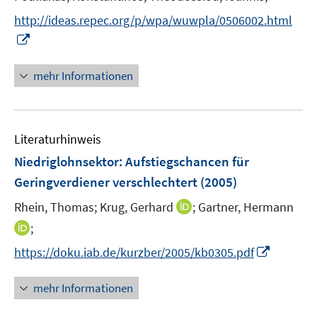
http://ideas.repec.org/p/wpa/wuwpla/0506002.html
I
n
n
mehr Informationen
e
u
e
Literaturhinweis
m
F
Niedriglohnsektor: Aufstiegschancen für
e
Geringverdiener verschlechtert
(2005)
n
I
Rhein, Thomas;
Krug, Gerhard
;
Gartner, Hermann
s
n
t
I
;
n
e
n
I
https://doku.iab.de/kurzber/2005/kb0305.pdf
e
r
n
n
u
ö
e
n
mehr Informationen
e
f
u
e
m
f
e