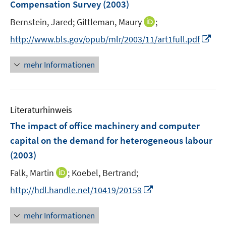
Compensation Survey
(2003)
t
n
e
I
Bernstein, Jared;
Gittleman, Maury
;
s
r
n
t
I
http://www.bls.gov/opub/mlr/2003/11/art1full.pdf
ö
n
e
n
f
e
r
n
mehr Informationen
f
u
ö
e
n
e
f
u
e
m
f
e
n
F
n
Literaturhinweis
m
e
e
F
The impact of office machinery and computer
n
n
e
capital on the demand for heterogeneous labour
s
n
(2003)
t
s
e
t
I
Falk, Martin
;
Koebel, Bertrand;
r
e
n
I
http://hdl.handle.net/10419/20159
ö
r
n
n
f
ö
e
n
f
mehr Informationen
f
u
e