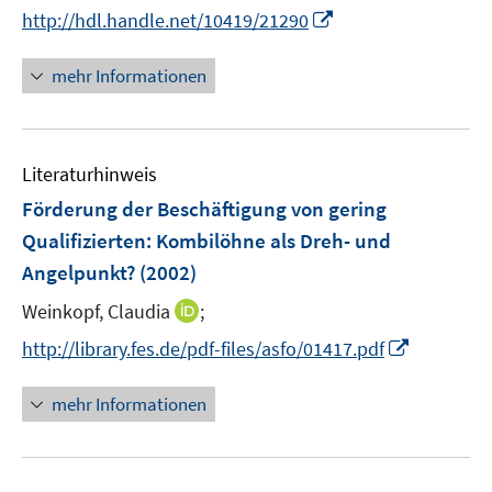
n
t
I
http://hdl.handle.net/10419/21290
n
e
n
e
r
n
mehr Informationen
u
ö
e
e
f
u
m
f
e
F
n
Literaturhinweis
m
e
e
F
Förderung der Beschäftigung von gering
n
n
e
Qualifizierten: Kombilöhne als Dreh- und
s
n
Angelpunkt?
(2002)
t
s
e
t
I
Weinkopf, Claudia
;
r
e
n
I
http://library.fes.de/pdf-files/asfo/01417.pdf
ö
r
n
n
f
ö
e
n
f
mehr Informationen
f
u
e
n
f
e
u
e
n
m
e
n
e