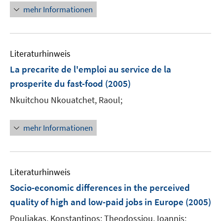
n
n
e
mehr Informationen
f
f
e
e
r
f
f
u
u
ö
n
n
e
e
f
e
e
m
m
f
Literaturhinweis
n
n
F
F
n
La precarite de l'emploi au service de la
e
e
e
prosperite du fast-food
(2005)
n
n
n
s
s
Nkuitchou Nkouatchet, Raoul;
t
t
e
e
mehr Informationen
r
r
ö
ö
f
f
f
f
Literaturhinweis
n
n
Socio-economic differences in the perceived
e
e
quality of high and low-paid jobs in Europe
(2005)
n
n
Pouliakas, Konstantinos;
Theodossiou, Ioannis;