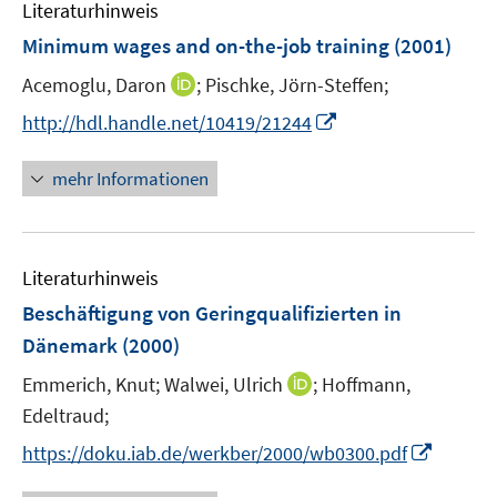
F
Literaturhinweis
m
n
e
F
Minimum wages and on-the-job training
(2001)
n
e
s
I
Acemoglu, Daron
;
Pischke, Jörn-Steffen;
n
t
n
s
I
http://hdl.handle.net/10419/21244
e
n
t
n
r
e
e
n
mehr Informationen
ö
u
r
e
f
e
ö
u
f
m
f
e
n
F
Literaturhinweis
f
m
e
e
n
F
Beschäftigung von Geringqualifizierten in
n
n
e
e
Dänemark
(2000)
s
n
n
t
I
Emmerich, Knut;
Walwei, Ulrich
;
Hoffmann,
s
e
n
t
Edeltraud;
r
n
e
I
https://doku.iab.de/werkber/2000/wb0300.pdf
ö
e
r
n
f
u
ö