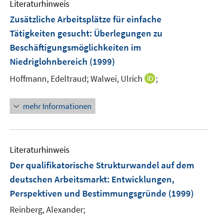
Literaturhinweis
m
s
F
Zusätzliche Arbeitsplätze für einfache
t
e
e
Tätigkeiten gesucht
:
Überlegungen zu
n
r
Beschäftigungsmöglichkeiten im
s
ö
Niedriglohnbereich
(1999)
t
f
e
f
I
Hoffmann, Edeltraud;
Walwei, Ulrich
;
r
n
n
ö
e
n
mehr Informationen
f
n
e
f
u
n
e
e
m
Literaturhinweis
n
F
Der qualifikatorische Strukturwandel auf dem
e
deutschen Arbeitsmarkt
:
Entwicklungen,
n
Perspektiven und Bestimmungsgründe
(1999)
s
t
Reinberg, Alexander;