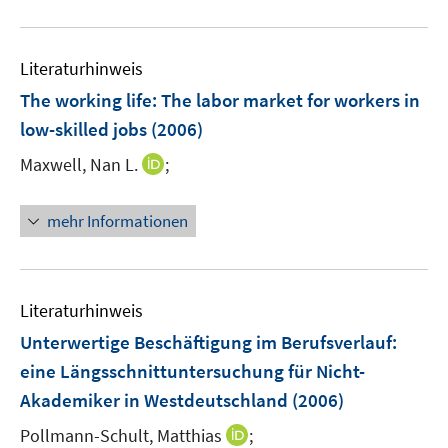
Literaturhinweis
The working life: The labor market for workers in
low-skilled jobs
(2006)
I
Maxwell, Nan L.
;
n
n
mehr Informationen
e
u
e
m
Literaturhinweis
F
Unterwertige Beschäftigung im Berufsverlauf
:
e
eine Längsschnittuntersuchung für Nicht-
n
Akademiker in Westdeutschland
(2006)
s
t
I
Pollmann-Schult, Matthias
;