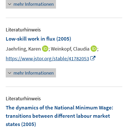
n
e
mehr Informationen
f
ö
e
r
f
f
u
ö
n
f
e
f
e
n
m
f
Literaturhinweis
n
e
F
n
Low-skill work in flux
(2005)
n
e
e
I
I
Jaehrling, Karen
;
Weinkopf, Claudia
;
n
n
n
n
s
I
https://www.jstor.org/stable/41782053
n
n
t
n
e
e
e
n
mehr Informationen
u
u
r
e
e
e
ö
u
m
m
f
e
F
F
f
Literaturhinweis
m
e
e
n
F
The dynamics of the National Minimum Wage
:
n
n
e
e
transitions between different labour market
s
s
n
n
states
(2005)
t
t
s