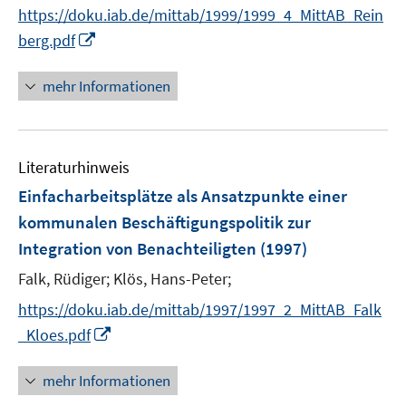
e
https://doku.iab.de/mittab/1999/1999_4_MittAB_Rein
r
I
berg.pdf
ö
n
f
n
mehr Informationen
f
e
n
u
e
e
n
Literaturhinweis
m
F
Einfacharbeitsplätze als Ansatzpunkte einer
e
kommunalen Beschäftigungspolitik zur
n
Integration von Benachteiligten
(1997)
s
t
Falk, Rüdiger;
Klös, Hans-Peter;
e
https://doku.iab.de/mittab/1997/1997_2_MittAB_Falk
r
I
_Kloes.pdf
ö
n
f
n
mehr Informationen
f
e