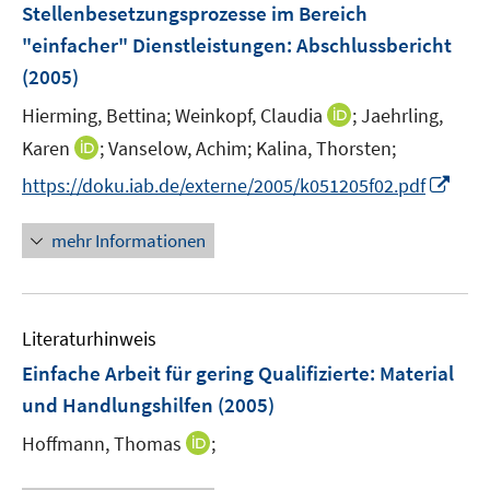
F
F
Stellenbesetzungsprozesse im Bereich
n
e
e
"einfacher" Dienstleistungen
:
Abschlussbericht
n
n
(2005)
s
s
t
t
I
Hierming, Bettina;
Weinkopf, Claudia
;
Jaehrling,
e
e
n
I
Karen
;
Vanselow, Achim;
Kalina, Thorsten;
r
r
n
n
I
https://doku.iab.de/externe/2005/k051205f02.pdf
ö
ö
e
n
n
f
f
u
e
n
f
f
mehr Informationen
e
u
e
n
n
m
e
u
e
e
F
m
e
n
n
e
F
Literaturhinweis
m
n
e
F
Einfache Arbeit für gering Qualifizierte
:
Material
s
n
e
t
und Handlungshilfen
(2005)
s
n
e
t
I
Hoffmann, Thomas
;
s
r
e
n
t
ö
r