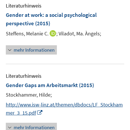
e
e
Literaturhinweis
m
n
n
F
Gender at work
:
a social psychological
s
s
e
perspective
(2015)
t
t
n
e
e
I
Steffens, Melanie C.
;
Viladot, Ma. Àngels;
s
r
r
n
t
ö
ö
n
e
mehr Informationen
f
f
e
r
f
f
u
ö
n
n
e
f
e
e
m
f
Literaturhinweis
n
n
F
n
Gender Gaps am Arbeitsmarkt
(2015)
e
e
Stockhammer, Hilde;
n
n
s
http://www.isw-linz.at/themen/dbdocs/LF_Stockham
t
I
mer_3_15.pdf
e
n
r
n
mehr Informationen