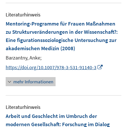
u
e
n
m
m
e
n
e
F
F
Literaturhinweis
m
n
e
e
F
Mentoring-Programme für Frauen Maßnahmen
n
n
e
zu Strukturveränderungen in der Wissenschaft?
:
s
s
n
Eine figurationssoziologische Untersuchung zur
t
t
s
e
e
akademischen Medizin
(2008)
t
r
r
e
Barzantny, Anke;
ö
ö
r
I
f
f
https://doi.org/10.1007/978-3-531-91140-3
ö
n
f
f
f
n
n
n
mehr Informationen
f
e
e
e
n
u
n
n
e
e
n
Literaturhinweis
m
F
Arbeit und Geschlecht im Umbruch der
e
modernen Gesellschaft
:
Forschung im Dialog