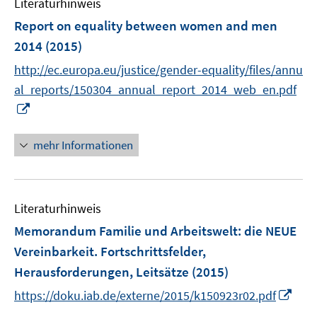
Literaturhinweis
m
F
Report on equality between women and men
e
2014
(2015)
n
http://ec.europa.eu/justice/gender-equality/files/annu
s
t
al_reports/150304_annual_report_2014_web_en.pdf
e
I
r
n
ö
n
mehr Informationen
f
e
f
u
n
e
e
Literaturhinweis
m
n
F
Memorandum Familie und Arbeitswelt
:
die NEUE
e
Vereinbarkeit. Fortschrittsfelder,
n
Herausforderungen, Leitsätze
(2015)
s
I
t
https://doku.iab.de/externe/2015/k150923r02.pdf
n
e