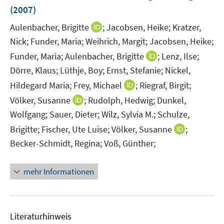
n
(2007)
s
t
I
Aulenbacher, Brigitte
;
Jacobsen, Heike;
Kratzer,
e
n
Nick;
Funder, Maria;
Weihrich, Margit;
Jacobsen, Heike;
r
n
I
Funder, Maria;
Aulenbacher, Brigitte
;
Lenz, Ilse;
ö
e
n
Dörre, Klaus;
Lüthje, Boy;
Ernst, Stefanie;
Nickel,
f
u
n
I
Hildegard Maria;
Frey, Michael
;
Riegraf, Birgit;
f
e
e
n
n
m
I
Völker, Susanne
;
Rudolph, Hedwig;
Dunkel,
u
n
e
F
n
Wolfgang;
Sauer, Dieter;
Wilz, Sylvia M.;
Schulze,
e
e
n
e
n
m
I
Brigitte;
Fischer, Ute Luise;
Völker, Susanne
;
u
n
e
F
n
Becker-Schmidt, Regina;
Voß, Günther;
e
s
u
e
n
m
t
e
n
e
F
e
mehr Informationen
m
s
u
e
r
F
t
e
n
ö
e
e
m
s
f
n
r
F
Literaturhinweis
t
f
s
ö