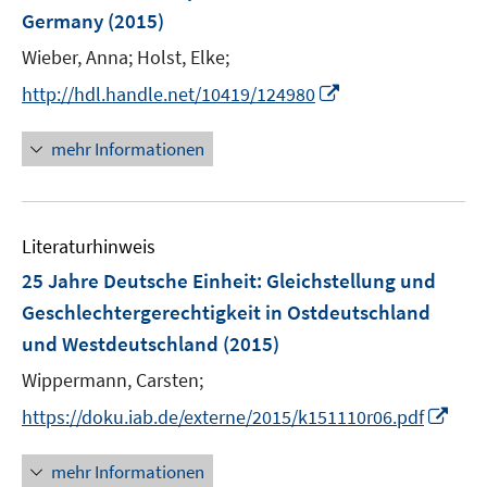
n
Germany
(2015)
s
t
Wieber, Anna;
Holst, Elke;
e
I
http://hdl.handle.net/10419/124980
r
n
ö
n
mehr Informationen
f
e
f
u
n
e
e
Literaturhinweis
m
n
F
25 Jahre Deutsche Einheit
:
Gleichstellung und
e
Geschlechtergerechtigkeit in Ostdeutschland
n
und Westdeutschland
(2015)
s
t
Wippermann, Carsten;
e
I
https://doku.iab.de/externe/2015/k151110r06.pdf
r
n
ö
n
mehr Informationen
f