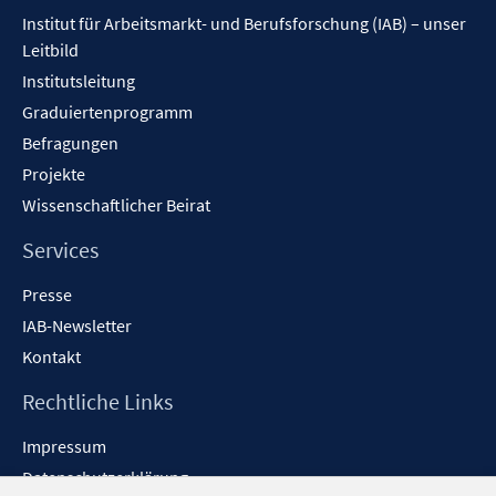
Inhalt
n
Institut für Arbeitsmarkt- und Berufsforschung (IAB) – unser
e
Leitbild
n
Institutsleitung
Graduiertenprogramm
Befragungen
Projekte
Wissenschaftlicher Beirat
Services
Presse
IAB-Newsletter
Kontakt
Rechtliche Links
Impressum
Datenschutzerklärung