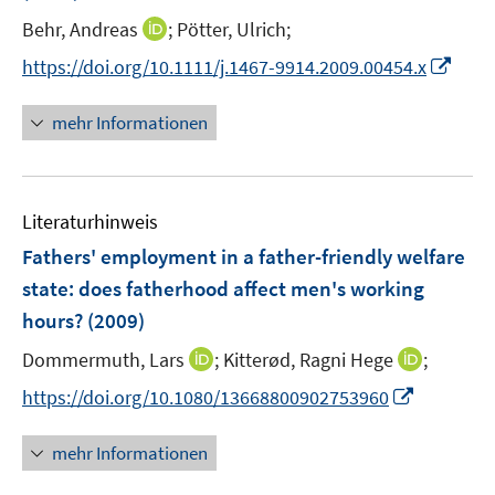
e
e
t
I
Behr, Andreas
;
Pötter, Ulrich;
r
r
e
n
I
https://doi.org/10.1111/j.1467-9914.2009.00454.x
ö
ö
r
n
n
f
f
ö
e
n
f
f
mehr Informationen
f
u
e
n
n
f
e
u
e
e
n
m
e
n
n
e
F
Literaturhinweis
m
n
e
F
Fathers' employment in a father-friendly welfare
n
e
state
:
does fatherhood affect men's working
s
n
hours?
(2009)
t
s
e
t
I
I
Dommermuth, Lars
;
Kitterød, Ragni Hege
;
r
e
n
n
I
https://doi.org/10.1080/13668800902753960
ö
r
n
n
n
f
ö
e
e
n
f
mehr Informationen
f
u
u
e
n
f
e
e