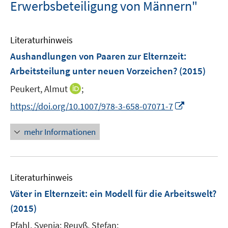
Erwerbsbeteiligung von Männern"
Literaturhinweis
Aushandlungen von Paaren zur Elternzeit
:
Arbeitsteilung unter neuen Vorzeichen?
(2015)
I
Peukert, Almut
;
n
I
https://doi.org/10.1007/978-3-658-07071-7
n
n
e
n
mehr Informationen
u
e
e
u
m
e
F
Literaturhinweis
m
e
F
Väter in Elternzeit
:
ein Modell für die Arbeitswelt?
n
e
(2015)
s
n
t
Pfahl, Svenja;
Reuyß, Stefan;
s