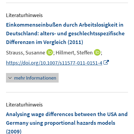
n
n
u
F
n
m
e
e
e
F
Literaturhinweis
m
n
n
e
F
Einkommenseinbußen durch Arbeitslosigkeit in
s
n
e
t
Deutschland
:
alters- und geschlechtsspezifische
s
n
e
Differenzen im Vergleich
t
(2011)
s
r
e
t
I
I
Strauss, Susanne
;
Hillmert, Steffen
;
ö
r
e
n
n
f
I
https://doi.org/10.1007/s11577-011-0151-4
ö
r
n
n
f
n
f
ö
e
e
n
n
f
mehr Informationen
f
u
u
e
e
n
f
e
e
n
u
e
n
m
m
e
n
e
F
F
Literaturhinweis
m
n
e
e
F
Analysing wage differences between the USA and
n
n
e
Germany using proportional hazards models
s
s
n
(2009)
t
t
s