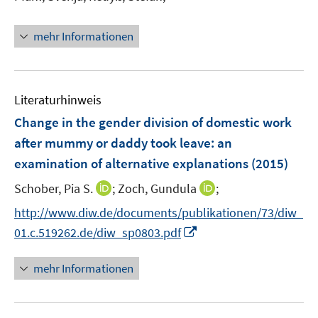
e
t
r
e
mehr Informationen
ö
r
f
ö
f
f
n
Literaturhinweis
f
e
n
Change in the gender division of domestic work
n
e
after mummy or daddy took leave
:
an
n
examination of alternative explanations
(2015)
I
I
Schober, Pia S.
;
Zoch, Gundula
;
n
n
http://www.diw.de/documents/publikationen/73/diw_
n
n
I
01.c.519262.de/diw_sp0803.pdf
e
e
n
u
u
n
mehr Informationen
e
e
e
m
m
u
F
F
e