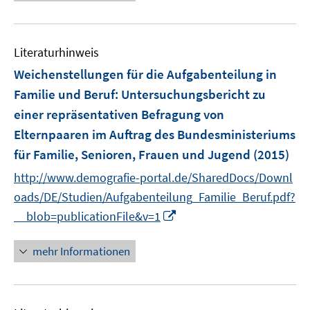
e
f
u
n
e
e
Literaturhinweis
m
n
F
Weichenstellungen für die Aufgabenteilung in
e
Familie und Beruf
:
Untersuchungsbericht zu
n
einer repräsentativen Befragung von
s
Elternpaaren im Auftrag des Bundesministeriums
t
e
für Familie, Senioren, Frauen und Jugend
(2015)
r
http://www.demografie-portal.de/SharedDocs/Downl
ö
oads/DE/Studien/Aufgabenteilung_Familie_Beruf.pdf?
f
I
__blob=publicationFile&v=1
f
n
n
n
mehr Informationen
e
e
n
u
e