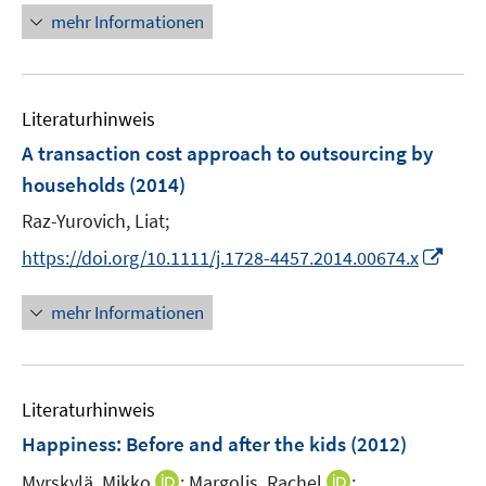
n
r
mehr Informationen
e
ö
u
f
e
f
Literaturhinweis
m
n
F
e
A transaction cost approach to outsourcing by
e
n
households
(2014)
n
Raz-Yurovich, Liat;
s
t
I
https://doi.org/10.1111/j.1728-4457.2014.00674.x
e
n
r
n
mehr Informationen
ö
e
f
u
f
e
n
Literaturhinweis
m
e
F
Happiness: Before and after the kids
(2012)
n
e
I
I
Myrskylä, Mikko
;
Margolis, Rachel
;