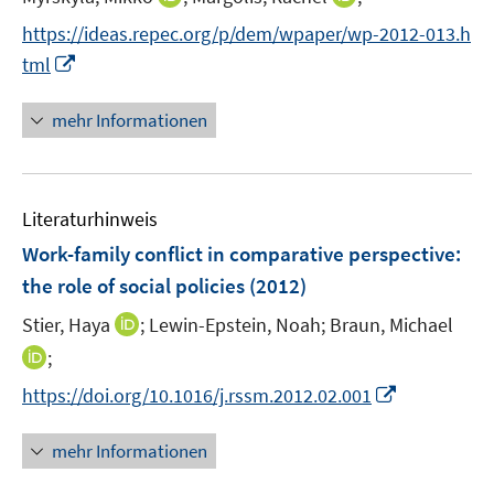
n
n
n
s
https://ideas.repec.org/p/dem/wpaper/wp-2012-013.h
n
n
t
I
tml
e
e
e
n
u
u
r
n
mehr Informationen
e
e
ö
e
m
m
f
u
F
F
f
e
e
e
n
Literaturhinweis
m
n
n
e
F
Work-family conflict in comparative perspective
:
s
s
n
e
the role of social policies
(2012)
t
t
n
e
e
I
Stier, Haya
;
Lewin-Epstein, Noah;
Braun, Michael
s
r
r
n
t
I
;
ö
ö
n
e
n
f
f
I
https://doi.org/10.1016/j.rssm.2012.02.001
e
r
n
f
f
n
u
ö
e
n
n
n
mehr Informationen
e
f
u
e
e
e
m
f
e