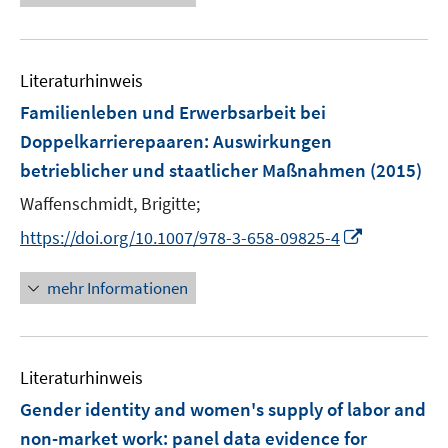
ö
e
f
u
f
e
n
Literaturhinweis
m
e
F
Familienleben und Erwerbsarbeit bei
n
e
Doppelkarrierepaaren
:
Auswirkungen
n
betrieblicher und staatlicher Maßnahmen
(2015)
s
t
Waffenschmidt, Brigitte;
e
I
https://doi.org/10.1007/978-3-658-09825-4
r
n
ö
n
mehr Informationen
f
e
f
u
n
e
e
Literaturhinweis
m
n
F
Gender identity and women's supply of labor and
e
non-market work
:
panel data evidence for