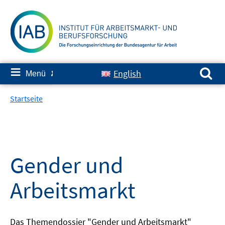
Springe
zum
Inhalt
Suchen nach:
≡
English
Menü
✘
Startseite
Gender und
Arbeitsmarkt
Das Themendossier "Gender und Arbeitsmarkt"