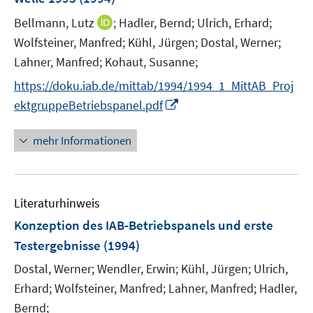
n
s
I
Bellmann, Lutz
;
Hadler, Bernd;
Ulrich, Erhard;
t
n
Wolfsteiner, Manfred;
Kühl, Jürgen;
Dostal, Werner;
e
n
Lahner, Manfred;
Kohaut, Susanne;
r
e
https://doku.iab.de/mittab/1994/1994_1_MittAB_Proj
ö
u
I
f
ektgruppeBetriebspanel.pdf
e
n
f
m
n
n
F
mehr Informationen
e
e
e
u
n
n
e
s
Literaturhinweis
m
t
F
e
Konzeption des IAB-Betriebspanels und erste
e
r
Testergebnisse
(1994)
n
ö
Dostal, Werner;
Wendler, Erwin;
Kühl, Jürgen;
Ulrich,
s
f
t
Erhard;
Wolfsteiner, Manfred;
Lahner, Manfred;
Hadler,
f
e
n
Bernd;