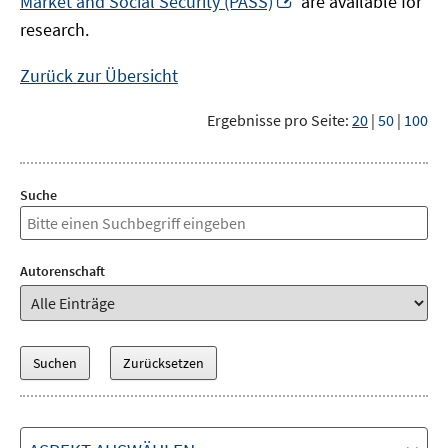
Market and Social Security (PASS)
are available for
Fenster
neuem
research.
öffnen
Fenster
öffnen
Zurück zur Übersicht
Ergebnisse pro Seite:
20
|
50
|
100
Suche
Autorenschaft