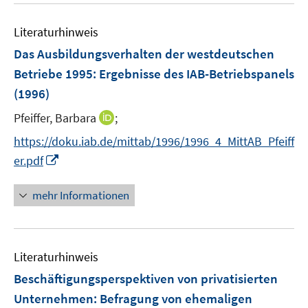
Literaturhinweis
Das Ausbildungsverhalten der westdeutschen
Betriebe 1995
:
Ergebnisse des IAB-Betriebspanels
(1996)
I
Pfeiffer, Barbara
;
n
https://doku.iab.de/mittab/1996/1996_4_MittAB_Pfeiff
n
I
er.pdf
e
n
u
n
mehr Informationen
e
e
m
u
F
e
e
Literaturhinweis
m
n
F
Beschäftigungsperspektiven von privatisierten
s
e
Unternehmen
:
Befragung von ehemaligen
t
n