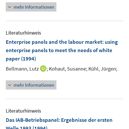
n
n
n
e
mehr Informationen
e
e
e
r
u
u
u
ö
e
e
e
f
m
m
m
f
Literaturhinweis
F
F
F
n
Enterprise panels and the labour market
:
using
e
e
e
e
enterprise panels to meet the needs of white
n
n
n
n
paper
(1994)
s
s
s
t
t
t
I
Bellmann, Lutz
;
Kohaut, Susanne;
Kühl, Jürgen;
e
e
e
n
r
r
r
n
mehr Informationen
ö
ö
ö
e
f
f
f
u
f
f
f
e
n
n
n
m
Literaturhinweis
e
e
e
F
Das IAB-Betriebspanel
:
Ergebnisse der ersten
n
n
n
e
Welle 1993
(1994)