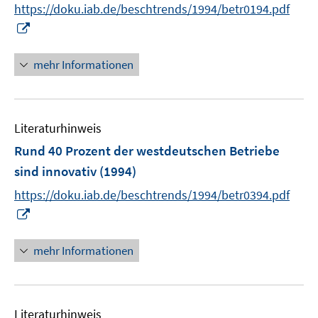
https://doku.iab.de/beschtrends/1994/betr0194.pdf
s
I
t
n
e
n
r
mehr Informationen
e
ö
u
f
e
f
Literaturhinweis
m
n
F
e
Rund 40 Prozent der westdeutschen Betriebe
e
n
sind innovativ
(1994)
n
https://doku.iab.de/beschtrends/1994/betr0394.pdf
s
I
t
n
e
n
r
mehr Informationen
e
ö
u
f
e
f
Literaturhinweis
m
n