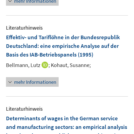
mehr Informationen
e
ö
u
f
e
f
Literaturhinweis
m
n
F
e
Effektiv- und Tariflöhne in der Bundesrepublik
e
n
Deutschland
:
eine empirische Analyse auf der
n
Basis des IAB-Betriebspanels
(1995)
s
t
I
Bellmann, Lutz
;
Kohaut, Susanne;
e
n
r
n
mehr Informationen
ö
e
f
u
f
e
n
m
Literaturhinweis
e
F
Determinants of wages in the German service
n
e
and manufacturing sectors
:
an empirical analysis
n