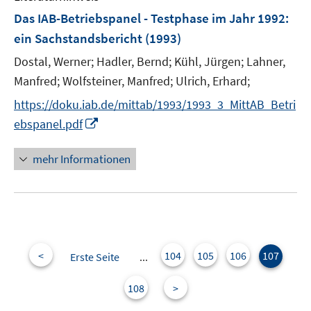
F
e
Das IAB-Betriebspanel - Testphase im Jahr 1992
:
e
n
ein Sachstandsbericht
(1993)
n
Dostal, Werner;
Hadler, Bernd;
Kühl, Jürgen;
Lahner,
s
t
Manfred;
Wolfsteiner, Manfred;
Ulrich, Erhard;
e
https://doku.iab.de/mittab/1993/1993_3_MittAB_Betri
r
I
ebspanel.pdf
ö
n
f
n
mehr Informationen
f
e
n
u
e
e
n
m
F
e
<
104
105
106
107
Erste Seite
...
n
s
108
>
t