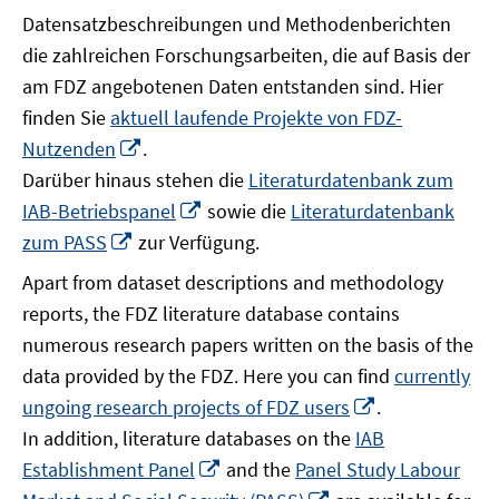
Datensatzbeschreibungen und Methodenberichten
die zahlreichen Forschungsarbeiten, die auf Basis der
am FDZ angebotenen Daten entstanden sind. Hier
finden Sie
aktuell laufende Projekte von FDZ-
In
Nutzenden
.
neuem
Darüber hinaus stehen die
Literaturdatenbank zum
Fenster
In
IAB-Betriebspanel
sowie die
Literaturdatenbank
öffnen
neuem
In
zum PASS
zur Verfügung.
Fenster
neuem
Apart from dataset descriptions and methodology
öffnen
Fenster
reports, the FDZ literature database contains
öffnen
numerous research papers written on the basis of the
data provided by the FDZ. Here you can find
currently
In
ungoing research projects of FDZ users
.
neuem
In addition, literature databases on the
IAB
Fenster
In
Establishment Panel
and the
Panel Study Labour
öffnen
neuem
In