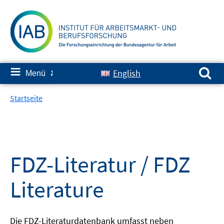
Springe
zum
Inhalt
Suchen nach:
≡
English
Menü
✘
Startseite
FDZ-Literatur / FDZ
Literature
Die FDZ-Literaturdatenbank umfasst neben