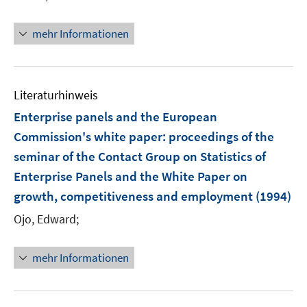
r
e
ö
n
mehr Informationen
f
f
n
e
Literaturhinweis
n
Enterprise panels and the European
Commission's white paper
:
proceedings of the
seminar of the Contact Group on Statistics of
Enterprise Panels and the White Paper on
growth, competitiveness and employment
(1994)
Ojo, Edward;
mehr Informationen