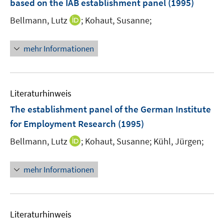
based on the IAB establishment panel
(1995)
s
t
I
Bellmann, Lutz
;
Kohaut, Susanne;
e
n
r
n
mehr Informationen
ö
e
f
u
f
e
n
m
Literaturhinweis
e
F
The establishment panel of the German Institute
n
e
for Employment Research
(1995)
n
s
I
Bellmann, Lutz
;
Kohaut, Susanne;
Kühl, Jürgen;
t
n
e
n
mehr Informationen
r
e
ö
u
f
e
f
m
Literaturhinweis
n