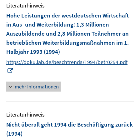
Literaturhinweis
Hohe Leistungen der westdeutschen Wirtschaft
in Aus- und Weiterbildung
:
1,3 Millionen
Auszubildende und 2,8 Millionen Teilnehmer an
betrieblichen Weiterbildungsmaßnahmen im 1.
Halbjahr 1993
(1994)
https://doku.iab.de/beschtrends/1994/betr0294.pdf
I
n
n
mehr Informationen
e
u
e
Literaturhinweis
m
F
Nicht überall geht 1994 die Beschäftigung zurück
e
(1994)
n