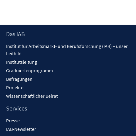
e
r
ö
f
Footer
Das IAB
f
Inhalt
n
Institut für Arbeitsmarkt- und Berufsforschung (IAB) – unser
e
Leitbild
n
Institutsleitung
Graduiertenprogramm
Befragungen
Projekte
Wissenschaftlicher Beirat
Services
Presse
IAB-Newsletter