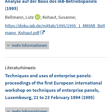
Analyse auf der Basis des IAB-Betriebspanels
f
s
(1995)
n
t
e
e
I
Bellmann, Lutz
;
Kohaut, Susanne;
n
r
n
https://doku.iab.de/mittab/1995/1995_1_MittAB_Bell
ö
n
I
mann_Kohaut.pdf
f
e
n
f
u
n
n
mehr Informationen
e
e
e
m
u
n
F
e
e
Literaturhinweis
m
n
F
Techniques and uses of enterprise panels
:
s
e
proceedings of the first European international
t
n
e
workshop on techniques of enterprise panels,
s
r
Luxembourg, 21 to 23 February 1994
(1995)
t
ö
e
f
r
mehr Informationen