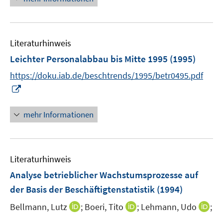
f
ö
n
f
e
f
n
Literaturhinweis
n
e
Leichter Personalabbau bis Mitte 1995
(1995)
n
https://doku.iab.de/beschtrends/1995/betr0495.pdf
I
n
n
mehr Informationen
e
u
e
Literaturhinweis
m
F
Analyse betrieblicher Wachstumsprozesse auf
e
der Basis der Beschäftigtenstatistik
(1994)
n
I
I
I
Bellmann, Lutz
;
Boeri, Tito
;
Lehmann, Udo
;
s
n
n
n
t