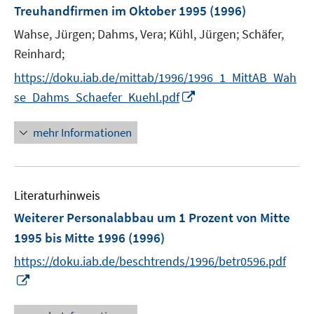
e
Treuhandfirmen im Oktober 1995
(1996)
s
r
t
Wahse, Jürgen;
Dahms, Vera;
Kühl, Jürgen;
Schäfer,
ö
e
Reinhard;
f
r
f
https://doku.iab.de/mittab/1996/1996_1_MittAB_Wah
ö
n
I
se_Dahms_Schaefer_Kuehl.pdf
f
e
n
f
n
n
mehr Informationen
n
e
e
u
n
e
Literaturhinweis
m
F
Weiterer Personalabbau um 1 Prozent von Mitte
e
1995 bis Mitte 1996
(1996)
n
https://doku.iab.de/beschtrends/1996/betr0596.pdf
s
I
t
n
e
n
r