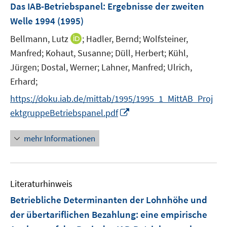
F
Das IAB-Betriebspanel
:
Ergebnisse der zweiten
e
e
Welle 1994
(1995)
n
n
s
I
Bellmann, Lutz
;
Hadler, Bernd;
Wolfsteiner,
t
n
Manfred;
Kohaut, Susanne;
Düll, Herbert;
Kühl,
e
n
Jürgen;
Dostal, Werner;
Lahner, Manfred;
Ulrich,
r
e
Erhard;
ö
u
f
https://doku.iab.de/mittab/1995/1995_1_MittAB_Proj
e
f
m
I
ektgruppeBetriebspanel.pdf
n
F
n
e
e
n
mehr Informationen
n
n
e
s
u
t
e
Literaturhinweis
e
m
r
F
Betriebliche Determinanten der Lohnhöhe und
ö
e
der übertariflichen Bezahlung
:
eine empirische
f
n